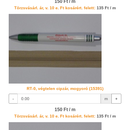
150 Ft / m
Törzsvásárl. ár, v. 10 e. Ft kosárért. felett:
135 Ft / m
RT-0, végtelen cipzár, mogyoró (15391)
-
m
+
150 Ft / m
Törzsvásárl. ár, v. 10 e. Ft kosárért. felett:
135 Ft / m