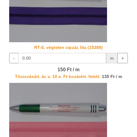
RT-0, végtelen cipzár, lila (15389)
-
m
+
150 Ft / m
Törzsvásárl. ár, v. 10 e. Ft kosárért. felett:
135 Ft / m