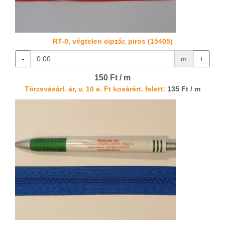
RT-0, végtelen cipzár, piros (15405)
-
m
+
150 Ft / m
Törzsvásárl. ár, v. 10 e. Ft kosárért. felett:
135 Ft / m