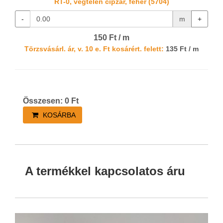
RT-0, végtelen cipzár, fehér (5704)
-
m
+
150 Ft / m
Törzsvásárl. ár, v. 10 e. Ft kosárért. felett:
135 Ft / m
Összesen:
0
Ft
KOSÁRBA
A termékkel kapcsolatos áru