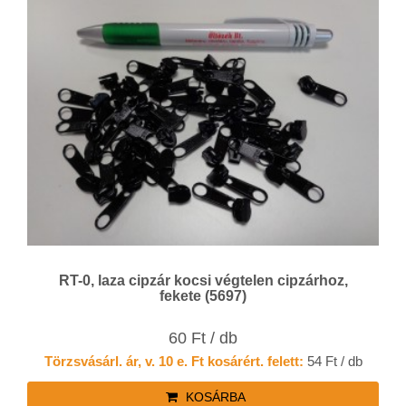
RT-0, laza cipzár kocsi végtelen cipzárhoz,
fekete (5697)
60 Ft / db
Törzsvásárl. ár, v. 10 e. Ft kosárért. felett:
54 Ft / db
KOSÁRBA