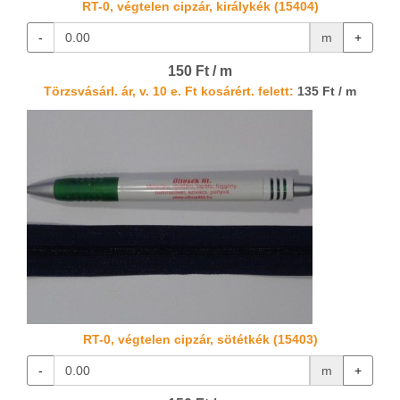
RT-0, végtelen cipzár, királykék (15404)
-
m
+
150 Ft / m
Törzsvásárl. ár, v. 10 e. Ft kosárért. felett:
135 Ft / m
RT-0, végtelen cipzár, sötétkék (15403)
-
m
+