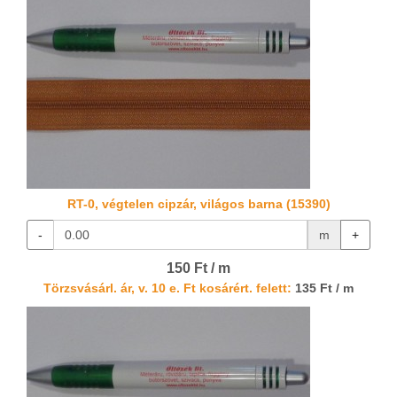
RT-0, végtelen cipzár, világos barna (15390)
-
m
+
150 Ft / m
Törzsvásárl. ár, v. 10 e. Ft kosárért. felett:
135 Ft / m