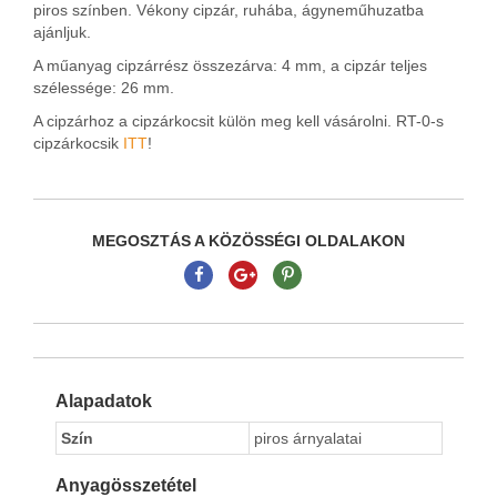
piros színben. Vékony cipzár, ruhába, ágyneműhuzatba
ajánljuk.
A műanyag cipzárrész összezárva: 4 mm, a cipzár teljes
szélessége: 26 mm.
A cipzárhoz a cipzárkocsit külön meg kell vásárolni. RT-0-s
cipzárkocsik
ITT
!
MEGOSZTÁS A KÖZÖSSÉGI OLDALAKON
Alapadatok
Szín
piros árnyalatai
Anyagösszetétel