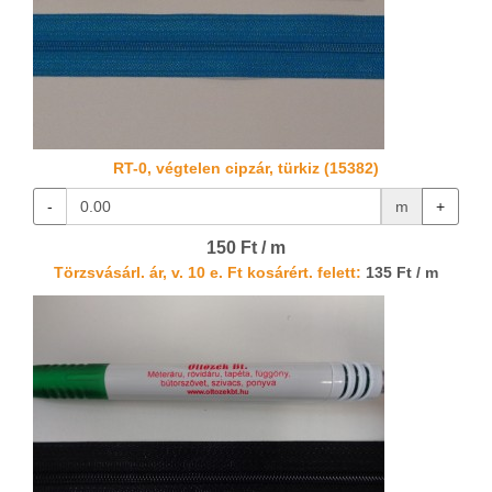
RT-0, végtelen cipzár, türkiz (15382)
-
m
+
150 Ft / m
Törzsvásárl. ár, v. 10 e. Ft kosárért. felett:
135 Ft / m