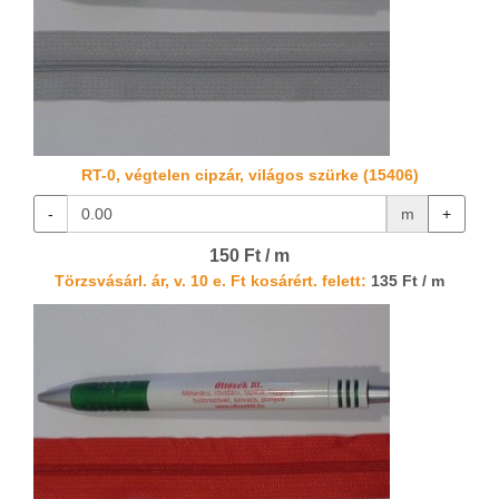
RT-0, végtelen cipzár, világos szürke (15406)
-
m
+
150 Ft / m
Törzsvásárl. ár, v. 10 e. Ft kosárért. felett:
135 Ft / m