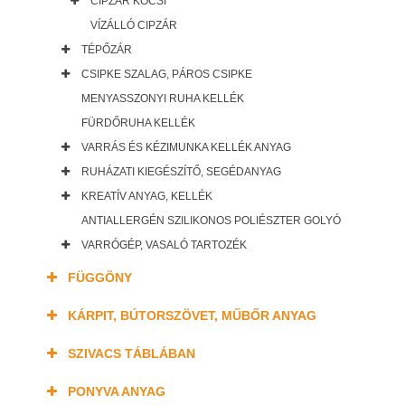
CIPZÁR KOCSI
VÍZÁLLÓ CIPZÁR
TÉPŐZÁR
CSIPKE SZALAG, PÁROS CSIPKE
MENYASSZONYI RUHA KELLÉK
FÜRDŐRUHA KELLÉK
VARRÁS ÉS KÉZIMUNKA KELLÉK ANYAG
RUHÁZATI KIEGÉSZÍTŐ, SEGÉDANYAG
KREATÍV ANYAG, KELLÉK
ANTIALLERGÉN SZILIKONOS POLIÉSZTER GOLYÓ
VARRÓGÉP, VASALÓ TARTOZÉK
FÜGGÖNY
KÁRPIT, BÚTORSZÖVET, MŰBŐR ANYAG
SZIVACS TÁBLÁBAN
PONYVA ANYAG