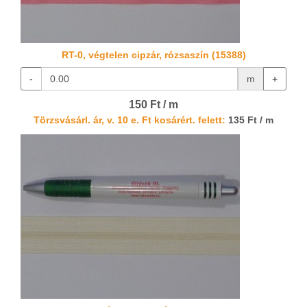
RT-0, végtelen cipzár, rózsaszín (15388)
-
m
+
150 Ft / m
Törzsvásárl. ár, v. 10 e. Ft kosárért. felett:
135 Ft / m