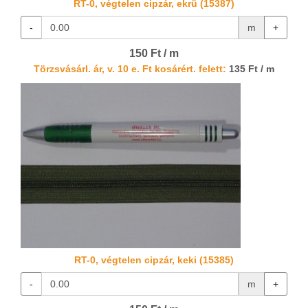
RT-0, végtelen cipzár, ekrü (15387)
-
m
+
150 Ft / m
Törzsvásárl. ár, v. 10 e. Ft kosárért. felett:
135 Ft / m
RT-0, végtelen cipzár, keki (15385)
-
m
+