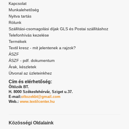
Kapcsolat
Munkalehetőség
Nyitva tartás
Rólunk
Szállítási-csomagolási díjak GLS és Postai szállításhoz
Telefonhívás kezelése
Termékek
Textil kresz - mit jelentenek a rajzok?
ÁSZF
ÁSZF - pdf. dokumentum
Árak, készletek
Útvonal az üzleteinkhez
Cím és elérhetőség:
Öltözék BT.
H. 8000 Székesfehérvár,
Sziget u.37.
E-mail:
oltozekbt@gmail.com
Web.:
www.textilcenter.hu
Közösségi Oldalaink