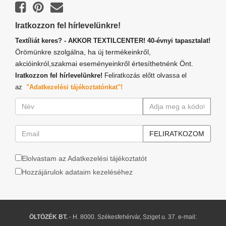
Iratkozzon fel hírlevelünkre!
Textíliát keres? - AKKOR TEXTILCENTER! 40-évnyi tapasztalat!
Örömünkre szolgálna, ha új termékeinkről,
akcióinkról,szakmai eseményeinkről értesíthetnénk Önt.
Iratkozzon fel hírlevelünkre!
Feliratkozás előtt olvassa el
az
"Adatkezelési tájékoztatónkat"!
Elolvastam az Adatkezelési tájékoztatót
Hozzájárulok adataim kezeléséhez
ÖLTÖZÉK BT.
- H. 8000. Székesfehérvár, Sziget u. 37. e-mail: