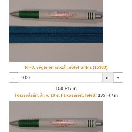
RT-0, végtelen cipzár, sötét türkiz (15383)
-
m
+
150 Ft / m
Törzsvásárl. ár, v. 10 e. Ft kosárért. felett:
135 Ft / m