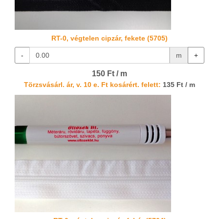
RT-0, végtelen cipzár, fekete (5705)
-
m
+
150 Ft / m
Törzsvásárl. ár, v. 10 e. Ft kosárért. felett:
135 Ft / m