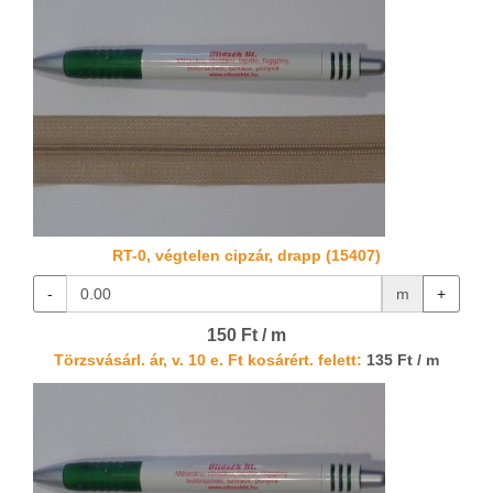
RT-0, végtelen cipzár, drapp (15407)
-
m
+
150 Ft / m
Törzsvásárl. ár, v. 10 e. Ft kosárért. felett:
135 Ft / m