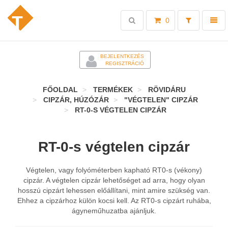
Toggle
Toggl
0
search
naviga
-
BEJELENTKEZÉS
REGISZTRÁCIÓ
FŐOLDAL
TERMÉKEK
RÖVIDÁRU
CIPZÁR, HÚZÓZÁR
"VÉGTELEN" CIPZÁR
RT-0-S VÉGTELEN CIPZÁR
RT-0-s végtelen cipzár
Végtelen, vagy folyóméterben kapható RT0-s (vékony)
cipzár. A végtelen cipzár lehetőséget ad arra, hogy olyan
hosszú cipzárt lehessen előállítani, mint amire szükség van.
Ehhez a cipzárhoz külön kocsi kell. Az RT0-s cipzárt ruhába,
ágyneműhuzatba ajánljuk.