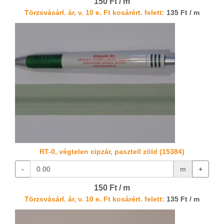
150 Ft / m
Törzsvásárl. ár, v. 10 e. Ft kosárért. felett:
135 Ft / m
RT-0, végtelen cipzár, pasztell zöld (15384)
-
m
+
150 Ft / m
Törzsvásárl. ár, v. 10 e. Ft kosárért. felett:
135 Ft / m