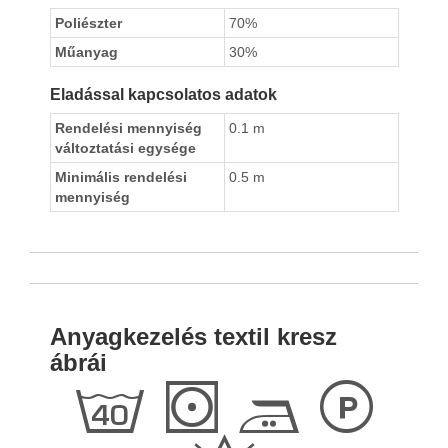
Poliészter
70%
Műanyag
30%
Eladással kapcsolatos adatok
Rendelési mennyiség
0.1 m
változtatási egysége
Minimális rendelési
0.5 m
mennyiség
Anyagkezelés textil kresz
ábrái
h
S
E
L