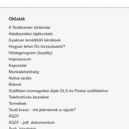
Oldalak
A Textilcenter története
Adatkezelési tájékoztató
Gyakran ismétlődő kérdések
Hogyan lehet Ön törzsvásárló?
Hűségprogram (loyality)
Impresszum
Kapcsolat
Munkalehetőség
Nyitva tartás
Rólunk
Szállítási-csomagolási díjak GLS és Postai szállításhoz
Telefonhívás kezelése
Termékek
Textil kresz - mit jelentenek a rajzok?
ÁSZF
ÁSZF - pdf. dokumentum
Árak, készletek