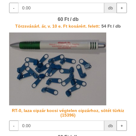
-
db
+
60 Ft / db
Törzsvásárl. ár, v. 10 e. Ft kosárért. felett:
54 Ft / db
RT-0, laza cipzár kocsi végtelen cipzárhoz, sötét türkiz
(15396)
-
db
+