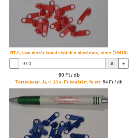
RT-0, laza cipzár kocsi végtelen cipzárhoz, piros (15410)
-
db
+
60 Ft / db
Törzsvásárl. ár, v. 10 e. Ft kosárért. felett:
54 Ft / db