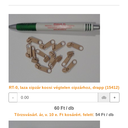
RT-0, laza cipzár kocsi végtelen cipzárhoz, drapp (15412)
-
db
+
60 Ft / db
Törzsvásárl. ár, v. 10 e. Ft kosárért. felett:
54 Ft / db