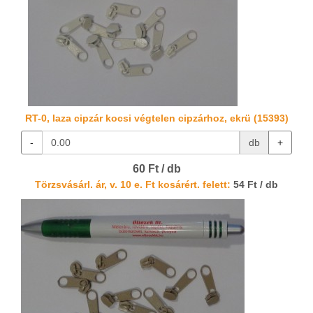
RT-0, laza cipzár kocsi végtelen cipzárhoz, ekrü (15393)
-
db
+
60 Ft / db
Törzsvásárl. ár, v. 10 e. Ft kosárért. felett:
54 Ft / db