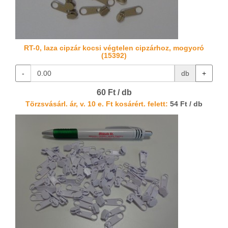
RT-0, laza cipzár kocsi végtelen cipzárhoz, mogyoró
(15392)
-
db
+
60 Ft / db
Törzsvásárl. ár, v. 10 e. Ft kosárért. felett:
54 Ft / db