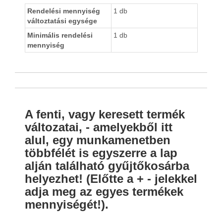
Rendelési mennyiség
1 db
változtatási egysége
Minimális rendelési
1 db
mennyiség
A fenti, vagy keresett termék
változatai, - amelyekből itt
alul, egy munkamenetben
többfélét is egyszerre a lap
alján található gyűjtőkosárba
helyezhet! (Előtte a + - jelekkel
adja meg az egyes termékek
mennyiségét!).