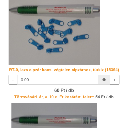
RT-0, laza cipzár kocsi végtelen cipzárhoz, türkiz (15394)
-
db
+
60 Ft / db
Törzsvásárl. ár, v. 10 e. Ft kosárért. felett:
54 Ft / db