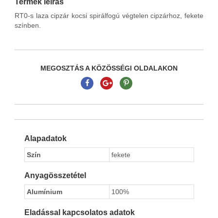
Termék leírás
RT0-s laza cipzár kocsi spirálfogú végtelen cipzárhoz, fekete
színben.
MEGOSZTÁS A KÖZÖSSÉGI OLDALAKON
Alapadatok
Szín
fekete
Anyagösszetétel
Alumínium
100%
Eladással kapcsolatos adatok