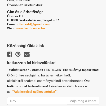
Útvonal az üzleteinkhez
Cím és elérhetőség:
Öltözék BT.
H. 8000 Székesfehérvár,
Sziget u.37.
E-mail:
oltozekbt@gmail.com
Web.:
www.textilcenter.hu
Közösségi Oldalaink
Iratkozzon fel hírlevelünkre!
Textíliát keres? - AKKOR TEXTILCENTER! 40-évnyi tapasztalat!
Örömünkre szolgálna, ha új termékeinkről,
akcióinkról,szakmai eseményeinkről értesíthetnénk Önt.
Iratkozzon fel hírlevelünkre!
Feliratkozás előtt olvassa el
az
"Adatkezelési tájékoztatónkat"!