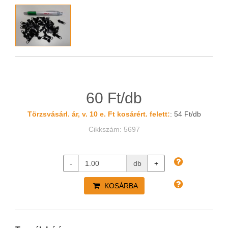
60 Ft/db
Törzsvásárl. ár, v. 10 e. Ft kosárért. felett:
: 54 Ft/db
Cikkszám: 5697
-
db
+
KOSÁRBA