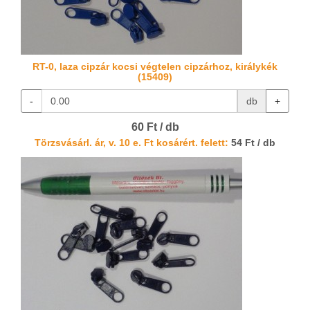
RT-0, laza cipzár kocsi végtelen cipzárhoz, királykék
(15409)
-
db
+
60 Ft / db
Törzsvásárl. ár, v. 10 e. Ft kosárért. felett:
54 Ft / db