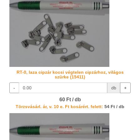
RT-0, laza cipzár kocsi végtelen cipzárhoz, világos
szürke (15411)
-
db
+
60 Ft / db
Törzsvásárl. ár, v. 10 e. Ft kosárért. felett:
54 Ft / db