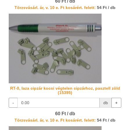
60 Ft / db
Törzsvásárl. ár, v. 10 e. Ft kosárért. felett:
54 Ft / db
RT-0, laza cipzár kocsi végtelen cipzárhoz, pasztell zöld
(15395)
-
db
+
60 Ft / db
Törzsvásárl. ár, v. 10 e. Ft kosárért. felett:
54 Ft / db