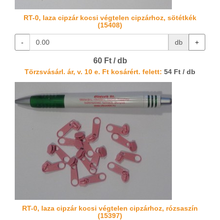
RT-0, laza cipzár kocsi végtelen cipzárhoz, sötétkék
(15408)
-
db
+
60 Ft / db
Törzsvásárl. ár, v. 10 e. Ft kosárért. felett:
54 Ft / db
RT-0, laza cipzár kocsi végtelen cipzárhoz, rózsaszín
(15397)