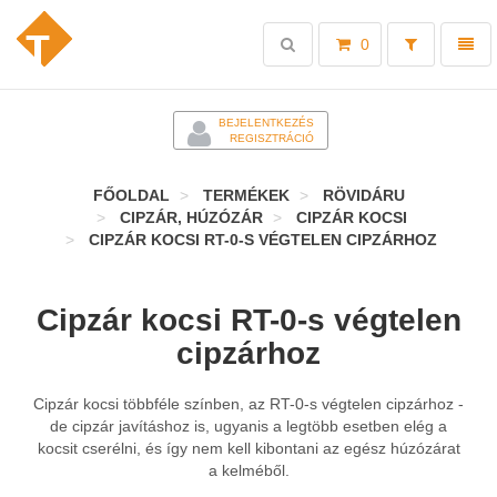
Toggle
Toggl
0
search
naviga
-
BEJELENTKEZÉS
REGISZTRÁCIÓ
FŐOLDAL
TERMÉKEK
RÖVIDÁRU
CIPZÁR, HÚZÓZÁR
CIPZÁR KOCSI
CIPZÁR KOCSI RT-0-S VÉGTELEN CIPZÁRHOZ
Cipzár kocsi RT-0-s végtelen
cipzárhoz
Cipzár kocsi többféle színben, az RT-0-s végtelen cipzárhoz -
de cipzár
javításhoz is, ugyanis a legtöbb esetben elég a
kocsit cserélni, és így nem kell
kibontani az egész húzózárat
a kelméből.