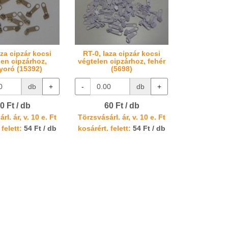
aza cipzár kocsi
RT-0, laza cipzár kocsi
len cipzárhoz,
végtelen cipzárhoz, fehér
oró (15392)
(5698)
db
+
-
db
+
0 Ft / db
60 Ft / db
rl. ár, v. 10 e. Ft
Törzsvásárl. ár, v. 10 e. Ft
 felett:
54 Ft / db
kosárért. felett:
54 Ft / db