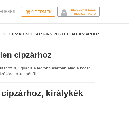
BEJELENTKEZÉS
LE SEARCH
ERESÉS
0
TERMÉK
REGISZTRÁCIÓ
I
CIPZÁR KOCSI RT-0-S VÉGTELEN CIPZÁRHOZ
elen cipzárhoz
ításhoz is, ugyanis a legtöbb esetben elég a kocsit
úzózárat a kelméből.
 cipzárhoz, királykék