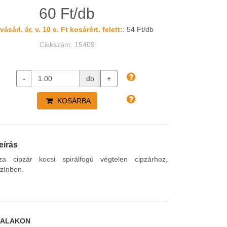
60 Ft/db
ásárl. ár, v. 10 e. Ft kosárért. felett:
: 54 Ft/db
Cikkszám: 15409
-
db
+
KOSÁRBA
eírás
a cipzár kocsi spirálfogú végtelen cipzárhoz,
színben.
DALAKON