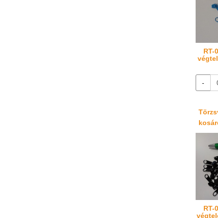
RT-0
végtel
-
Törzsv
kosáré
RT-0
végtel