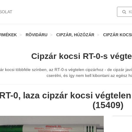
TOGG
SOLAT
K
RMÉKEK
RÖVIDÁRU
CIPZÁR, HÚZÓZÁR
CIPZÁR KOCS
Cipzár kocsi RT-0-s végt
ár kocsi többféle színben, az RT-0-s végtelen cipzárhoz - de cipzár
jav
cserélni, és így nem kell
kibontani az egész h
RT-0, laza cipzár kocsi végtelen
(15409)