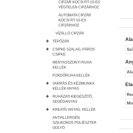
CIPZÁR KOCSI RT-10-ES
VÉGTELEN CIPZÁRHOZ
AUTOMATA CIPZÁR
KOCSI RT-10-ES
CIPZÁRHOZ
VÍZÁLLÓ CIPZÁR
Al
TÉPŐZÁR
Sz
CSIPKE SZALAG, PÁROS
CSIPKE
Any
MENYASSZONYI RUHA
KELLÉK
Al
FÜRDŐRUHA KELLÉK
VARRÁS ÉS KÉZIMUNKA
Ela
KELLÉK ANYAG
Re
RUHÁZATI KIEGÉSZÍTŐ,
SEGÉDANYAG
Mi
KREATÍV ANYAG, KELLÉK
ANTIALLERGÉN
SZILIKONOS POLIÉSZTER
GOLYÓ