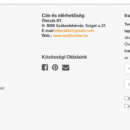
Cím és elérhetőség:
Ir
Öltözék BT.
Te
H. 8000 Székesfehérvár,
Sziget u.37.
E-mail:
oltozekbt@gmail.com
tap
Web.:
www.textilcenter.hu
ak
Ön
Ira
Közösségi Oldalaink
a
hoz