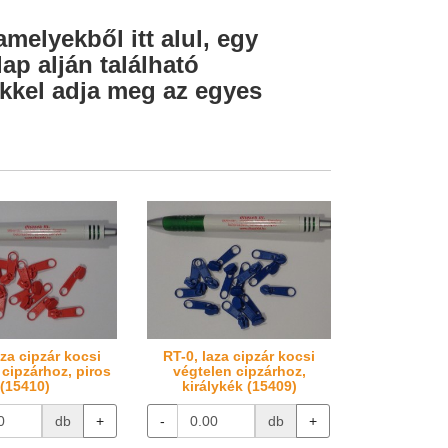
amelyekből itt alul, egy
ap alján található
lekkel adja meg az egyes
aza cipzár kocsi
RT-0, laza cipzár kocsi
 cipzárhoz, piros
végtelen cipzárhoz,
(15410)
királykék (15409)
db
+
-
db
+