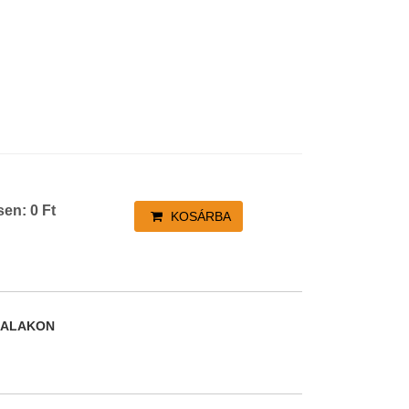
sen:
0
Ft
KOSÁRBA
DALAKON