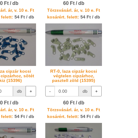
0 Ft / db
60 Ft / db
rl. ár, v. 10 e. Ft
Törzsvásárl. ár, v. 10 e. Ft
 felett:
54 Ft / db
kosárért. felett:
54 Ft / db
aza cipzár kocsi
RT-0, laza cipzár kocsi
 cipzárhoz, sötét
végtelen cipzárhoz,
kiz (15396)
pasztell zöld (15395)
db
+
-
db
+
0 Ft / db
60 Ft / db
rl. ár, v. 10 e. Ft
Törzsvásárl. ár, v. 10 e. Ft
 felett:
54 Ft / db
kosárért. felett:
54 Ft / db