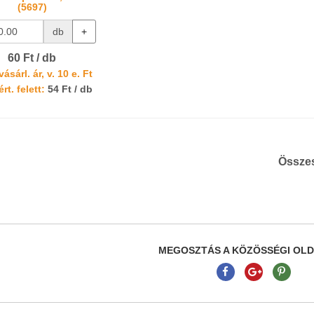
(5697)
db
+
60 Ft / db
ásárl. ár, v. 10 e. Ft
rt. felett:
54 Ft / db
Össze
MEGOSZTÁS A KÖZÖSSÉGI OL