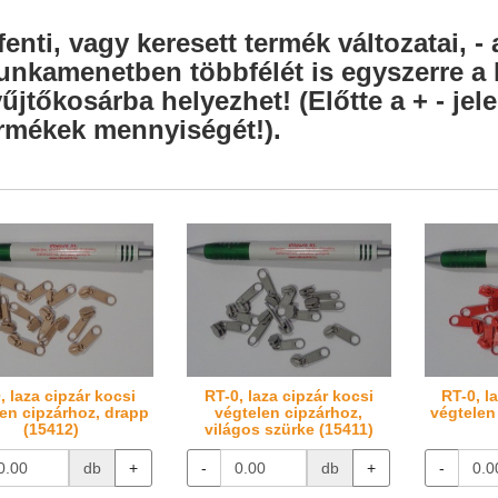
fenti, vagy keresett termék változatai, - 
nkamenetben többfélét is egyszerre a l
űjtőkosárba helyezhet! (Előtte a + - je
rmékek mennyiségét!).
, laza cipzár kocsi
RT-0, laza cipzár kocsi
RT-0, l
en cipzárhoz, drapp
végtelen cipzárhoz,
végtelen
(15412)
világos szürke (15411)
db
+
-
db
+
-