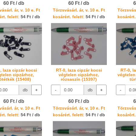
60 Ft / db
60 Ft / db
6
ásárl. ár, v. 10 e. Ft
Törzsvásárl. ár, v. 10 e. Ft
Törzsvásá
rt. felett:
54 Ft / db
kosárért. felett:
54 Ft / db
kosárért.
, laza cipzár kocsi
RT-0, laza cipzár kocsi
RT-0, l
gtelen cipzárhoz,
végtelen cipzárhoz,
végtelen
ötétkék (15408)
rózsaszín (15397)
tür
db
+
-
db
+
-
60 Ft / db
60 Ft / db
6
ásárl. ár, v. 10 e. Ft
Törzsvásárl. ár, v. 10 e. Ft
Törzsvásá
rt. felett:
54 Ft / db
kosárért. felett:
54 Ft / db
kosárért.