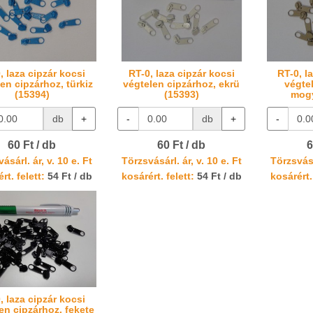
, laza cipzár kocsi
RT-0, laza cipzár kocsi
RT-0, l
en cipzárhoz, türkiz
végtelen cipzárhoz, ekrü
végte
(15394)
(15393)
mogy
db
+
-
db
+
-
60 Ft / db
60 Ft / db
6
ásárl. ár, v. 10 e. Ft
Törzsvásárl. ár, v. 10 e. Ft
Törzsvásá
rt. felett:
54 Ft / db
kosárért. felett:
54 Ft / db
kosárért.
, laza cipzár kocsi
en cipzárhoz, fekete