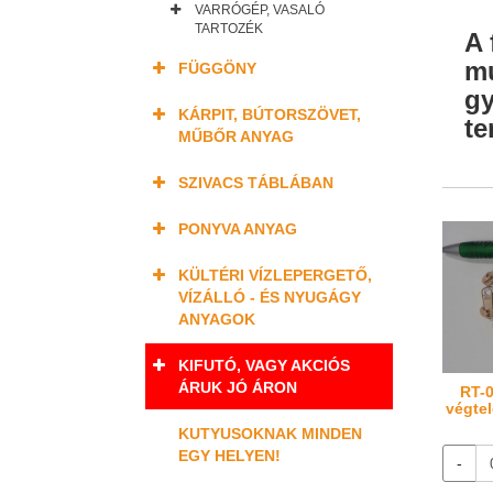
VARRÓGÉP, VASALÓ
TARTOZÉK
A 
mu
FÜGGÖNY
gy
KÁRPIT, BÚTORSZÖVET,
te
MŰBŐR ANYAG
SZIVACS TÁBLÁBAN
PONYVA ANYAG
KÜLTÉRI VÍZLEPERGETŐ,
VÍZÁLLÓ - ÉS NYUGÁGY
ANYAGOK
KIFUTÓ, VAGY AKCIÓS
ÁRUK JÓ ÁRON
RT-0
végtel
KUTYUSOKNAK MINDEN
EGY HELYEN!
-