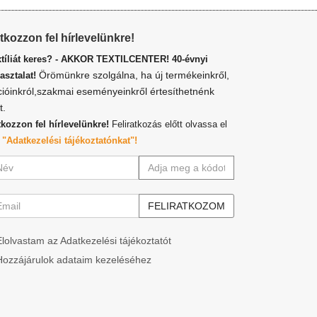
atkozzon fel hírlevelünkre!
xtíliát keres? - AKKOR TEXTILCENTER! 40-évnyi
Örömünkre szolgálna, ha új termékeinkről,
asztalat!
cióinkról,szakmai eseményeinkről értesíthetnénk
t.
tkozzon fel hírlevelünkre!
Feliratkozás előtt olvassa el
z
"Adatkezelési tájékoztatónkat"!
Elolvastam az Adatkezelési tájékoztatót
Hozzájárulok adataim kezeléséhez