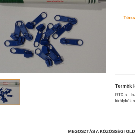
Törzsv
Termék l
RT0-s laz
királykék 
MEGOSZTÁS A KÖZÖSSÉGI OL