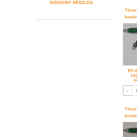
DISZKONT RÉSZLEG
Törzsv
kosáré
RT-0
vé
s
-
Törzsv
kosáré