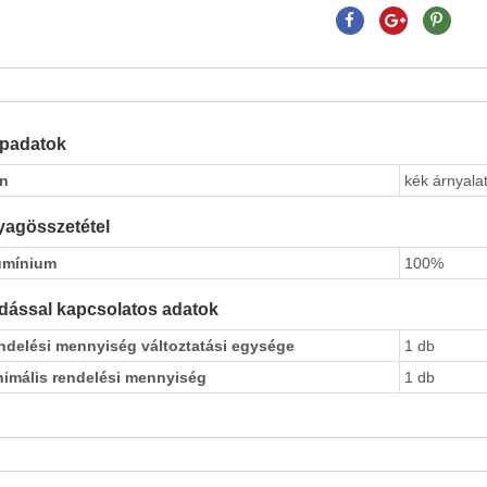
apadatok
ín
kék árnyalat
agösszetétel
umínium
100%
dással kapcsolatos adatok
ndelési mennyiség változtatási egysége
1 db
nimális rendelési mennyiség
1 db