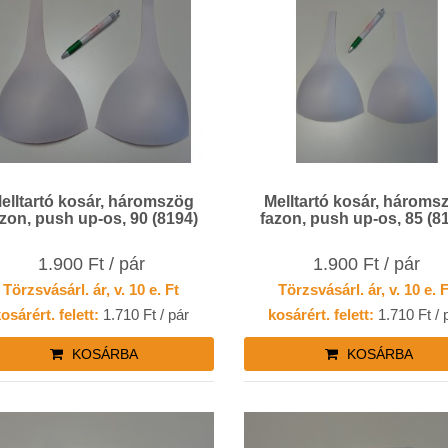
elltartó kosár, háromszög
Melltartó kosár, hároms
azon, push up-os, 90 (8194)
fazon, push up-os, 85 (8
1.900 Ft / pár
1.900 Ft / pár
Törzsvásárl. ár, v. 10 e. Ft
Törzsvásárl. ár, v. 10 e. 
osárért. felett:
1.710 Ft / pár
kosárért. felett:
1.710 Ft / 
KOSÁRBA
KOSÁRBA