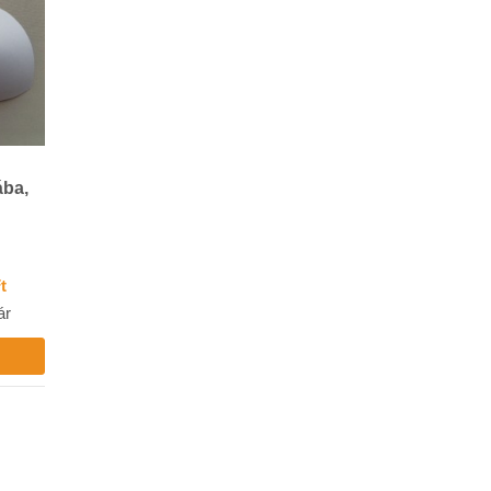
ába,
Ft
ár