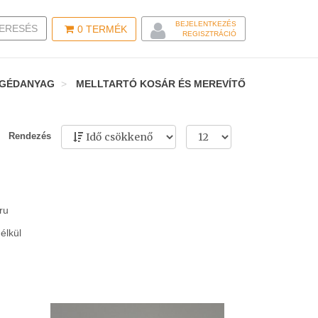
BEJELENTKEZÉS
LE SEARCH
ERESÉS
0
TERMÉK
REGISZTRÁCIÓ
SEGÉDANYAG
MELLTARTÓ KOSÁR ÉS MEREVÍTŐ
Rendezés
ru
élkül