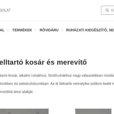
TOGG
SOLAT
K
AL
TERMÉKEK
RÖVIDÁRU
RUHÁZATI KIEGÉSZÍTŐ, 
elltartó kosár és merevítő
tartó kosár, alkalmi ruhákhoz, fürdőruhákhoz nagy választékban rövidá
tünkben és webáruházunkban. Az itt láthatók némelyike szilikon betét n
onzóbbá teszi alakját.