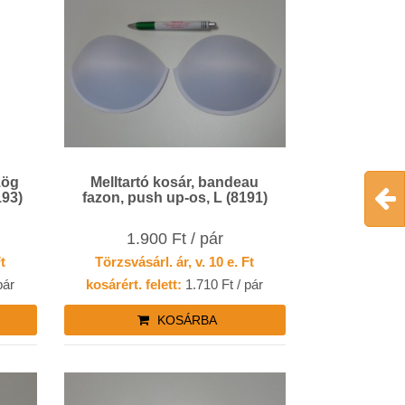
zög
Melltartó kosár, bandeau
193)
fazon, push up-os, L (8191)
1.900 Ft / pár
Ft
Törzsvásárl. ár, v. 10 e. Ft
pár
kosárért. felett:
1.710 Ft / pár
KOSÁRBA