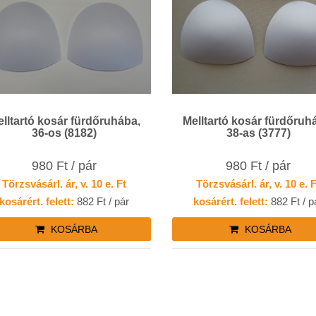
lltartó kosár fürdőruhába,
Melltartó kosár fürdőruh
36-os (8182)
38-as (3777)
980 Ft / pár
980 Ft / pár
Törzsvásárl. ár, v. 10 e. Ft
Törzsvásárl. ár, v. 10 e. 
kosárért. felett:
882 Ft / pár
kosárért. felett:
882 Ft / p
KOSÁRBA
KOSÁRBA