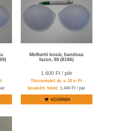
au
Melltartó kosár, bandeau
89)
fazon, 80 (8186)
1.600 Ft / pár
Ft
Törzsvásárl. ár, v. 10 e. Ft
pár
kosárért. felett:
1.440 Ft / pár
KOSÁRBA