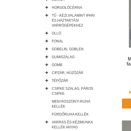
HORGOLÓCÉRNA
TŰ - KÉZI,VALAMINT IPARI
ÉS HÁZTARTÁSI
VARRÓGÉPEKHEZ
OLLÓ
FONAL
GOBELIN, GOBLEN
GUMISZALAG
M
f
GOMB
CIPZÁR, HÚZÓZÁR
TÉPŐZÁR
CSIPKE SZALAG, PÁROS
k
CSIPKE
MENYASSZONYI RUHA
KELLÉK
FÜRDŐRUHA KELLÉK
VARRÁS ÉS KÉZIMUNKA
KELLÉK ANYAG