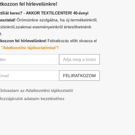
atkozzon fel hírlevelünkre!
xtíliát keres? - AKKOR TEXTILCENTER! 40-évnyi
Örömünkre szolgálna, ha új termékeinkről,
asztalat!
cióinkról,szakmai eseményeinkről értesíthetnénk
t.
tkozzon fel hírlevelünkre!
Feliratkozás előtt olvassa el
z
"Adatkezelési tájékoztatónkat"!
Elolvastam az Adatkezelési tájékoztatót
Hozzájárulok adataim kezeléséhez