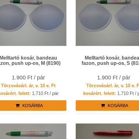
Melltartó kosár, bandeau
Melltartó kosár, bande
azon, push up-os, M (8190)
fazon, push up-os, S (81
1.900 Ft / pár
1.900 Ft / pár
Törzsvásárl. ár, v. 10 e. Ft
Törzsvásárl. ár, v. 10 e. 
osárért. felett:
1.710 Ft / pár
kosárért. felett:
1.710 Ft / 
KOSÁRBA
KOSÁRBA