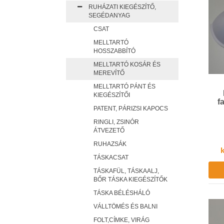
RUHÁZATI KIEGÉSZÍTŐ,
SEGÉDANYAG
CSAT
MELLTARTÓ
HOSSZABBÍTÓ
MELLTARTÓ KOSÁR ÉS
MEREVÍTŐ
MELLTARTÓ PÁNT ÉS
KIEGÉSZÍTŐI
f
PATENT, PÁRIZSI KAPOCS
RINGLI, ZSINÓR
ÁTVEZETŐ
RUHAZSÁK
k
TÁSKACSAT
TÁSKAFÜL, TÁSKAALJ,
BŐR TÁSKA KIEGÉSZÍTŐK
TÁSKA BÉLÉSHÁLÓ
VÁLLTÖMÉS ÉS BALNI
FOLT,CÍMKE, VIRÁG