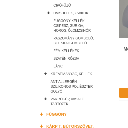
CIPŐFŰZŐ
OVIS JELEK, ZSÁKOK
FÜGGÖNY KELLÉK:
CSIPESZ, GURIGA,
HOROG, ÓLOMZSINÓR
PASZOMÁNY GOMBOLÓ,
BOCSKAI GOMBOLÓ
Me
FÉM KELLÉKEK
SZATÉN RÓZSA
LÁNC
KREATÍV ANYAG, KELLÉK
ANTIALLERGÉN
SZILIKONOS POLIÉSZTER
GOLYÓ
VARRÓGÉP, VASALÓ
TARTOZÉK
FÜGGÖNY
KÁRPIT, BÚTORSZÖVET,