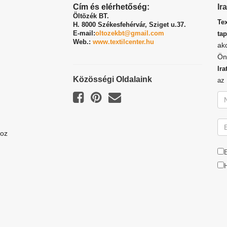
Cím és elérhetőség:
Ir
Öltözék BT.
Te
H. 8000 Székesfehérvár,
Sziget u.37.
E-mail:
oltozekbt@gmail.com
tap
Web.:
www.textilcenter.hu
ak
Ön
Ira
Közösségi Oldalaink
a
hoz