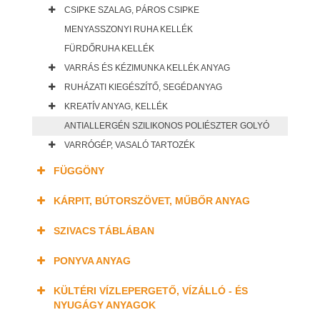
CSIPKE SZALAG, PÁROS CSIPKE
MENYASSZONYI RUHA KELLÉK
FÜRDŐRUHA KELLÉK
VARRÁS ÉS KÉZIMUNKA KELLÉK ANYAG
RUHÁZATI KIEGÉSZÍTŐ, SEGÉDANYAG
KREATÍV ANYAG, KELLÉK
ANTIALLERGÉN SZILIKONOS POLIÉSZTER GOLYÓ
VARRÓGÉP, VASALÓ TARTOZÉK
FÜGGÖNY
KÁRPIT, BÚTORSZÖVET, MŰBŐR ANYAG
SZIVACS TÁBLÁBAN
PONYVA ANYAG
KÜLTÉRI VÍZLEPERGETŐ, VÍZÁLLÓ - ÉS
NYUGÁGY ANYAGOK