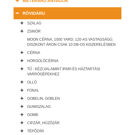
MÉTERÁRU ANYAGOK
RÖVIDÁRU
SZALAG
ZSINÓR
MOON CÉRNA, 1000 YARD, 120-AS VASTAGSÁGÚ,
DISZKONT ÁRON CSAK 10 DB-OS KISZERELÉSBEN
CÉRNA
HORGOLÓCÉRNA
TŰ - KÉZI,VALAMINT IPARI ÉS HÁZTARTÁSI
VARRÓGÉPEKHEZ
OLLÓ
FONAL
GOBELIN, GOBLEN
GUMISZALAG
GOMB
CIPZÁR, HÚZÓZÁR
TÉPŐZÁR