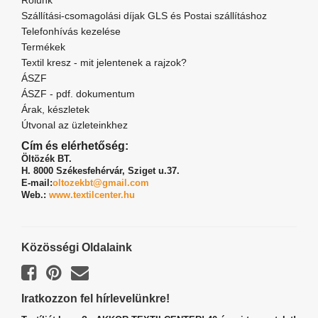
Rólunk
Szállítási-csomagolási díjak GLS és Postai szállításhoz
Telefonhívás kezelése
Termékek
Textil kresz - mit jelentenek a rajzok?
ÁSZF
ÁSZF - pdf. dokumentum
Árak, készletek
Útvonal az üzleteinkhez
Cím és elérhetőség:
Öltözék BT.
H. 8000 Székesfehérvár,
Sziget u.37.
E-mail:
oltozekbt@gmail.com
Web.:
www.textilcenter.hu
Közösségi Oldalaink
Iratkozzon fel hírlevelünkre!