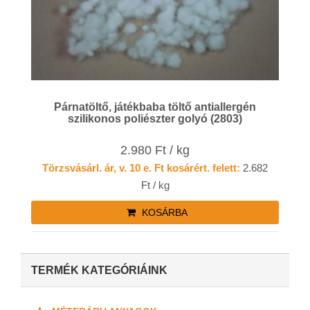
Párnatöltő, játékbaba töltő antiallergén
szilikonos poliészter golyó (2803)
2.980 Ft / kg
Törzsvásárl. ár, v. 10 e. Ft kosárért. felett:
2.682
Ft / kg
KOSÁRBA
TERMÉK KATEGÓRIÁINK