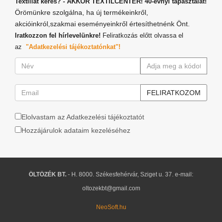
Textíliát keres? - AKKOR TEXTILCENTER! 40-évnyi tapasztalat!
Örömünkre szolgálna, ha új termékeinkről,
akcióinkról,szakmai eseményeinkről értesíthetnénk Önt.
Iratkozzon fel hírlevelünkre!
Feliratkozás előtt olvassa el
az
"Adatkezelési tájékoztatónkat"!
Elolvastam az Adatkezelési tájékoztatót
Hozzájárulok adataim kezeléséhez
ÖLTÖZÉK BT.
- H. 8000. Székesfehérvár, Sziget u. 37. e-mail:
oltozekbt@gmail.com
NeoSoft.hu