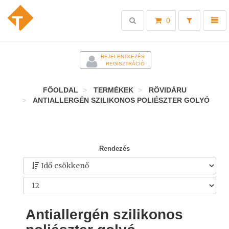
Toggle
Toggl
0
search
naviga
-
BEJELENTKEZÉS
REGISZTRÁCIÓ
FŐOLDAL
TERMÉKEK
RÖVIDÁRU
ANTIALLERGÉN SZILIKONOS POLIÉSZTER GOLYÓ
Rendezés
Antiallergén szilikonos