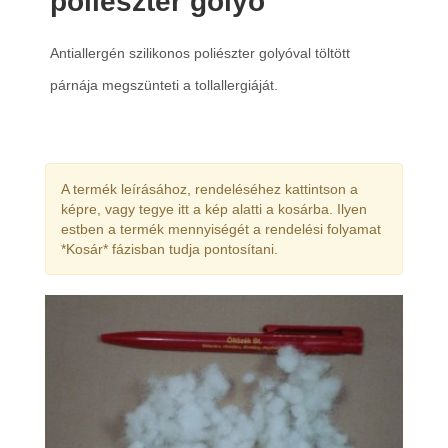
poliészter golyó
Antiallergén szilikonos poliészter golyóval töltött
párnája megszünteti a tollallergiáját.
A termék leírásához, rendeléséhez kattintson a
képre, vagy tegye itt a kép alatti a kosárba. Ilyen
estben a termék mennyiségét a rendelési folyamat
*Kosár* fázisban tudja pontosítani.