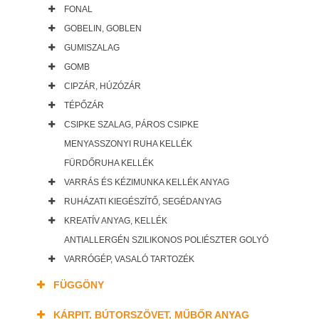
FONAL
GOBELIN, GOBLEN
GUMISZALAG
GOMB
CIPZÁR, HÚZÓZÁR
TÉPŐZÁR
CSIPKE SZALAG, PÁROS CSIPKE
MENYASSZONYI RUHA KELLÉK
FÜRDŐRUHA KELLÉK
VARRÁS ÉS KÉZIMUNKA KELLÉK ANYAG
RUHÁZATI KIEGÉSZÍTŐ, SEGÉDANYAG
KREATÍV ANYAG, KELLÉK
ANTIALLERGÉN SZILIKONOS POLIÉSZTER GOLYÓ
VARRÓGÉP, VASALÓ TARTOZÉK
FÜGGÖNY
KÁRPIT, BÚTORSZÖVET, MŰBŐR ANYAG