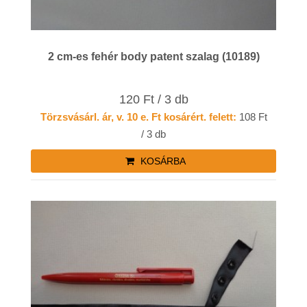
2 cm-es fehér body patent szalag (10189)
120 Ft / 3 db
Törzsvásárl. ár, v. 10 e. Ft kosárért. felett:
108 Ft
/ 3 db
KOSÁRBA