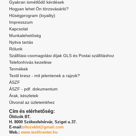
Gyakran ismétlődő kérdések
Hogyan lehet Ön törzsvásárló?
Hűségprogram (loyality)
Impresszum
Kapcsolat
Munkalehetőség
Nyitva tartás
Rólunk
Szállítási-csomagolási díjak GLS és Postai szállításhoz
Telefonhívás kezelése
Termékek
Textil kresz - mit jelentenek a rajzok?
ÁSZF
ÁSZF - pdf. dokumentum
Árak, készletek
Útvonal az üzleteinkhez
Cím és elérhetőség:
Öltözék BT.
H. 8000 Székesfehérvár,
Sziget u.37.
E-mail:
oltozekbt@gmail.com
Web.:
www.textilcenter.hu