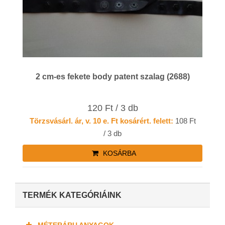
2 cm-es fekete body patent szalag (2688)
120 Ft / 3 db
Törzsvásárl. ár, v. 10 e. Ft kosárért. felett:
108 Ft
/ 3 db
KOSÁRBA
TERMÉK KATEGÓRIÁINK