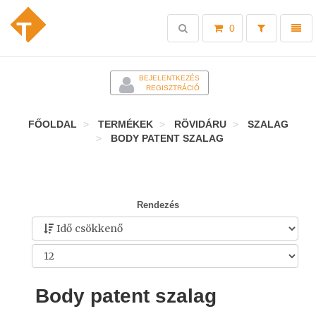
Toggle
Toggl
0
search
naviga
-
BEJELENTKEZÉS
REGISZTRÁCIÓ
FŐOLDAL
TERMÉKEK
RÖVIDÁRU
SZALAG
BODY PATENT SZALAG
Rendezés
Body patent szalag