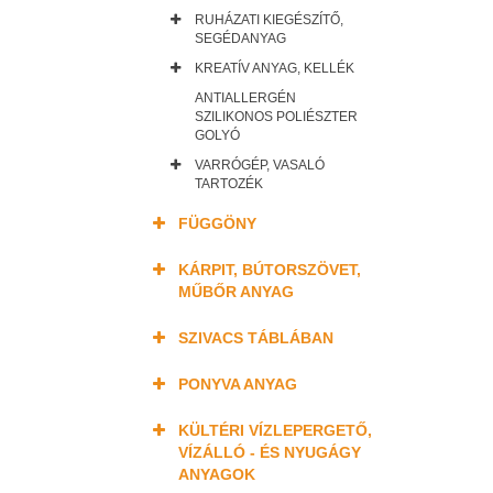
RUHÁZATI KIEGÉSZÍTŐ,
SEGÉDANYAG
KREATÍV ANYAG, KELLÉK
ANTIALLERGÉN
SZILIKONOS POLIÉSZTER
GOLYÓ
VARRÓGÉP, VASALÓ
TARTOZÉK
FÜGGÖNY
KÁRPIT, BÚTORSZÖVET,
MŰBŐR ANYAG
SZIVACS TÁBLÁBAN
PONYVA ANYAG
KÜLTÉRI VÍZLEPERGETŐ,
VÍZÁLLÓ - ÉS NYUGÁGY
ANYAGOK