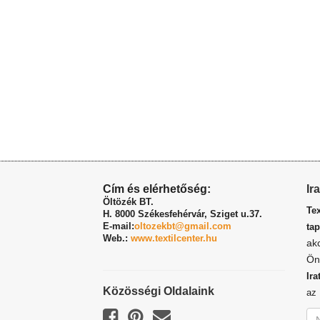
Cím és elérhetőség:
Ir
Öltözék BT.
Te
H. 8000 Székesfehérvár,
Sziget u.37.
E-mail:
oltozekbt@gmail.com
tap
Web.:
www.textilcenter.hu
ak
Ön
Ira
Közösségi Oldalaink
a