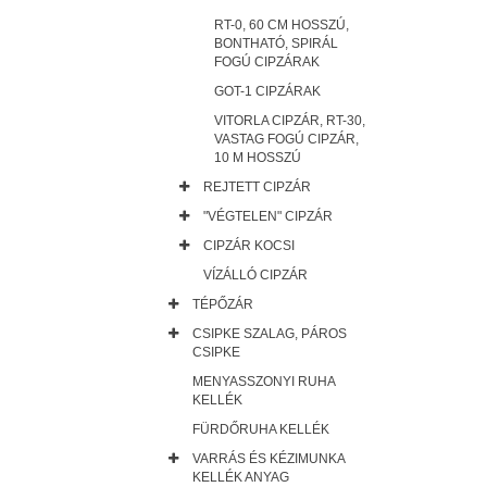
RT-0, 60 CM HOSSZÚ,
BONTHATÓ, SPIRÁL
FOGÚ CIPZÁRAK
GOT-1 CIPZÁRAK
VITORLA CIPZÁR, RT-30,
VASTAG FOGÚ CIPZÁR,
10 M HOSSZÚ
REJTETT CIPZÁR
"VÉGTELEN" CIPZÁR
CIPZÁR KOCSI
VÍZÁLLÓ CIPZÁR
TÉPŐZÁR
CSIPKE SZALAG, PÁROS
CSIPKE
MENYASSZONYI RUHA
KELLÉK
FÜRDŐRUHA KELLÉK
VARRÁS ÉS KÉZIMUNKA
KELLÉK ANYAG