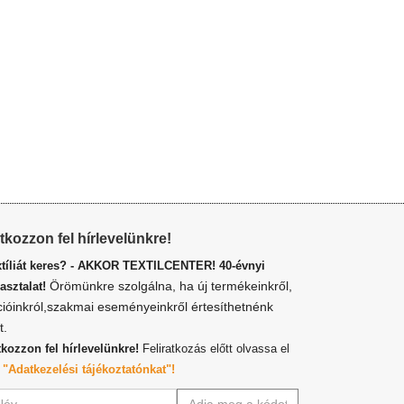
atkozzon fel hírlevelünkre!
xtíliát keres? - AKKOR TEXTILCENTER! 40-évnyi
Örömünkre szolgálna, ha új termékeinkről,
asztalat!
cióinkról,szakmai eseményeinkről értesíthetnénk
t.
tkozzon fel hírlevelünkre!
Feliratkozás előtt olvassa el
z
"Adatkezelési tájékoztatónkat"!