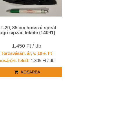
T-20, 85 cm hosszú spirál
fogú cipzár, fekete (14091)
1.450 Ft / db
Törzsvásárl. ár, v. 10 e. Ft
kosárért. felett:
1.305 Ft / db
KOSÁRBA