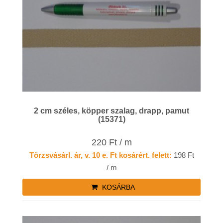
2 cm széles, köpper szalag, drapp, pamut
(15371)
220 Ft / m
Törzsvásárl. ár, v. 10 e. Ft kosárért. felett:
198 Ft
/ m
KOSÁRBA