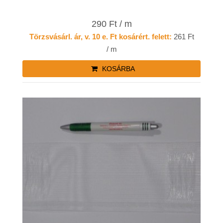
290 Ft / m
Törzsvásárl. ár, v. 10 e. Ft kosárért. felett:
261 Ft
/ m
KOSÁRBA