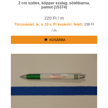
2 cm széles, köpper szalag, sötétbarna,
pamut (15374)
220 Ft / m
Törzsvásárl. ár, v. 10 e. Ft kosárért. felett:
198 Ft
/ m
KOSÁRBA