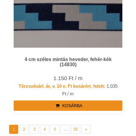
4 cm széles mintás heveder, fehér-kék
(14830)
1.150 Ft / m
Törzsvásárl. ár, v. 10 e. Ft kosárért. felett:
1.035
Ft / m
KOSÁRBA
1
2
3
4
5
...
35
»