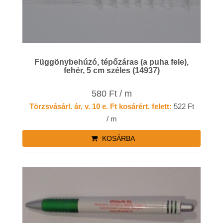
Függönybehúzó, tépőzáras (a puha fele),
fehér, 5 cm széles (14937)
580 Ft / m
Törzsvásárl. ár, v. 10 e. Ft kosárért. felett:
522 Ft
/ m
KOSÁRBA