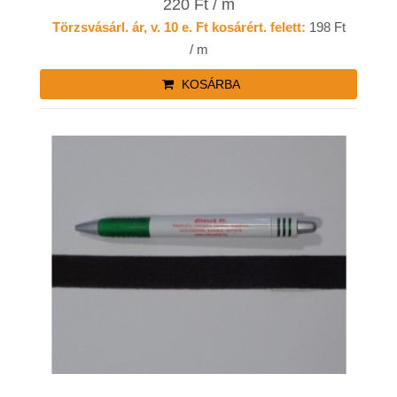
220 Ft / m
Törzsvásárl. ár, v. 10 e. Ft kosárért. felett:
198 Ft
/ m
KOSÁRBA