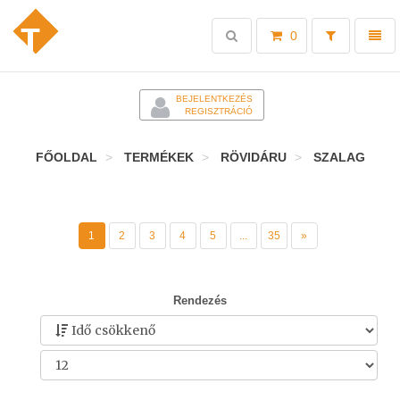
Toggle
Toggl
0
search
naviga
-
BEJELENTKEZÉS
REGISZTRÁCIÓ
FŐOLDAL
TERMÉKEK
RÖVIDÁRU
SZALAG
1
2
3
4
5
...
35
»
Rendezés