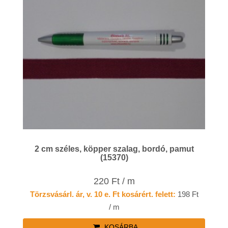
2 cm széles, köpper szalag, bordó, pamut
(15370)
220 Ft / m
Törzsvásárl. ár, v. 10 e. Ft kosárért. felett:
198 Ft
/ m
KOSÁRBA