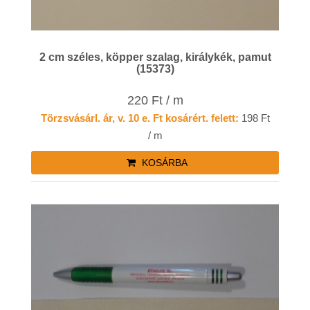
2 cm széles, köpper szalag, királykék, pamut
(15373)
220 Ft / m
Törzsvásárl. ár, v. 10 e. Ft kosárért. felett:
198 Ft
/ m
KOSÁRBA