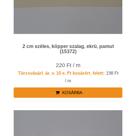
2 cm széles, köpper szalag, ekrü, pamut
(15372)
220 Ft / m
Törzsvásárl. ár, v. 10 e. Ft kosárért. felett:
198 Ft
/ m
KOSÁRBA