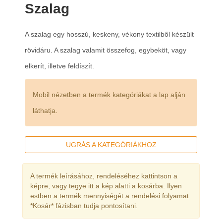
Szalag
A szalag egy hosszú, keskeny, vékony textilből készült
rövidáru. A szalag valamit összefog, egybeköt, vagy
elkerít, illetve feldíszít.
Mobil nézetben a termék kategóriákat a lap alján
láthatja.
UGRÁS A KATEGÓRIÁKHOZ
A termék leírásához, rendeléséhez kattintson a
képre, vagy tegye itt a kép alatti a kosárba. Ilyen
estben a termék mennyiségét a rendelési folyamat
*Kosár* fázisban tudja pontosítani.