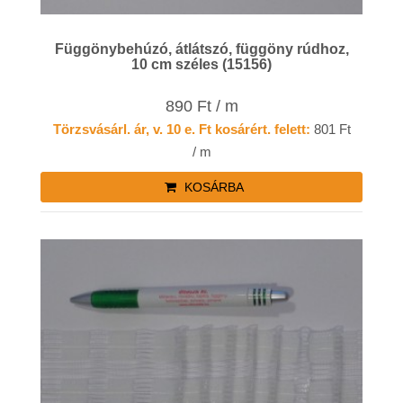
Függönybehúzó, átlátszó, függöny rúdhoz,
10 cm széles (15156)
890 Ft / m
Törzsvásárl. ár, v. 10 e. Ft kosárért. felett:
801 Ft
/ m
KOSÁRBA