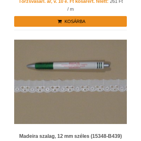
Törzsvásárl. ár, v. 10 e. Ft kosárért. felett:
261 Ft
/ m
KOSÁRBA
Madeira szalag, 12 mm széles (15348-B439)