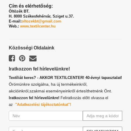
Cím és elérhetőség:
Öltözék BT.
H. 8000 Székesfehérvár,
Sziget u.37.
E-mail:
oltozekbt@gmail.com
Web.:
www.textilcenter.hu
Közösségi Oldalaink
Iratkozzon fel hírlevelünkre!
Textíliát keres? - AKKOR TEXTILCENTER! 40-évnyi tapasztalat!
Örömünkre szolgálna, ha új termékeinkről,
akcióinkról,szakmai eseményeinkről értesíthetnénk Önt.
Iratkozzon fel hírlevelünkre!
Feliratkozás előtt olvassa el
az
"Adatkezelési tájékoztatónkat"!