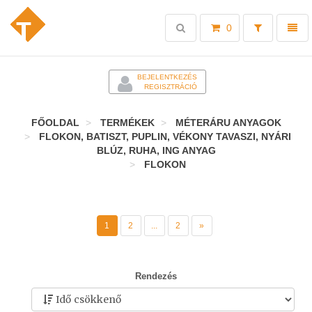
Toggle
Toggl
0
search
naviga
-
BEJELENTKEZÉS
REGISZTRÁCIÓ
FŐOLDAL
TERMÉKEK
MÉTERÁRU ANYAGOK
FLOKON, BATISZT, PUPLIN, VÉKONY TAVASZI, NYÁRI
BLÚZ, RUHA, ING ANYAG
FLOKON
1
2
...
2
»
Rendezés