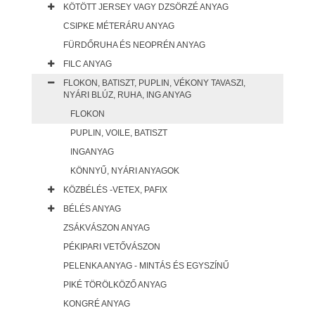
KÖTÖTT JERSEY VAGY DZSÖRZÉ ANYAG
CSIPKE MÉTERÁRU ANYAG
FÜRDŐRUHA ÉS NEOPRÉN ANYAG
FILC ANYAG
FLOKON, BATISZT, PUPLIN, VÉKONY TAVASZI,
NYÁRI BLÚZ, RUHA, ING ANYAG
FLOKON
PUPLIN, VOILE, BATISZT
INGANYAG
KÖNNYŰ, NYÁRI ANYAGOK
KÖZBÉLÉS -VETEX, PAFIX
BÉLÉS ANYAG
ZSÁKVÁSZON ANYAG
PÉKIPARI VETŐVÁSZON
PELENKA ANYAG - MINTÁS ÉS EGYSZÍNŰ
PIKÉ TÖRÖLKÖZŐ ANYAG
KONGRÉ ANYAG