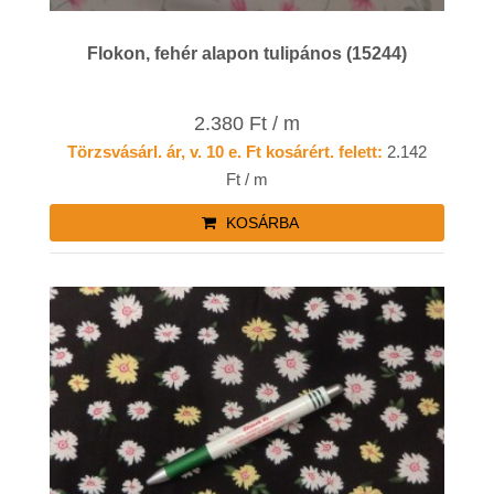
Flokon, fehér alapon tulipános (15244)
2.380 Ft / m
Törzsvásárl. ár, v. 10 e. Ft kosárért. felett:
2.142
Ft / m
KOSÁRBA