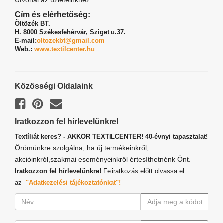
Útvonal az üzleteinkhez
Cím és elérhetőség:
Öltözék BT.
H. 8000 Székesfehérvár,
Sziget u.37.
E-mail:
oltozekbt@gmail.com
Web.:
www.textilcenter.hu
Közösségi Oldalaink
Iratkozzon fel hírlevelünkre!
Textíliát keres? - AKKOR TEXTILCENTER! 40-évnyi tapasztalat!
Örömünkre szolgálna, ha új termékeinkről,
akcióinkról,szakmai eseményeinkről értesíthetnénk Önt.
Iratkozzon fel hírlevelünkre!
Feliratkozás előtt olvassa el
az
"Adatkezelési tájékoztatónkat"!