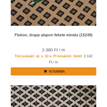
Flokon, drapp alapon fekete mintás (15249)
2.380 Ft / m
Törzsvásárl. ár, v. 10 e. Ft kosárért. felett:
2.142
Ft / m
KOSÁRBA