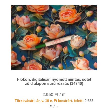
Flokon, digitálisan nyomott mintás, sötét
zöld alapon sűrű rózsás (14740)
2.950 Ft / m
Törzsvásárl. ár, v. 10 e. Ft kosárért. felett:
2.655
Ft / m