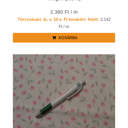
2.380 Ft / m
Törzsvásárl. ár, v. 10 e. Ft kosárért. felett:
2.142
Ft / m
KOSÁRBA