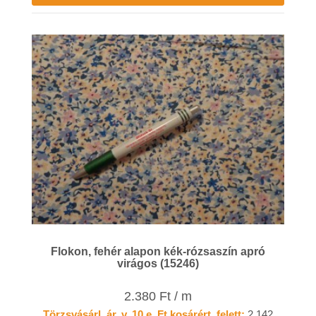
Flokon, fehér alapon kék-rózsaszín apró
virágos (15246)
2.380 Ft / m
Törzsvásárl. ár, v. 10 e. Ft kosárért. felett:
2.142