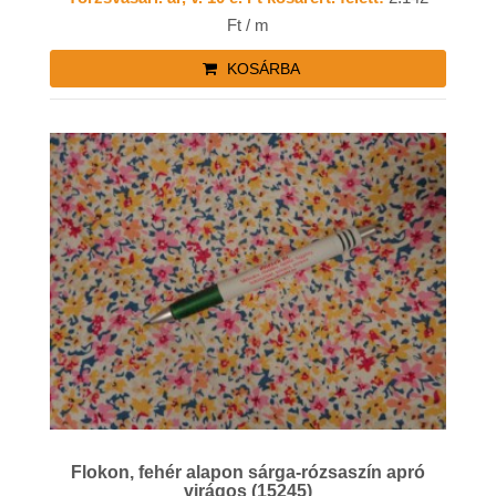
Ft / m
KOSÁRBA
Flokon, fehér alapon sárga-rózsaszín apró
virágos (15245)