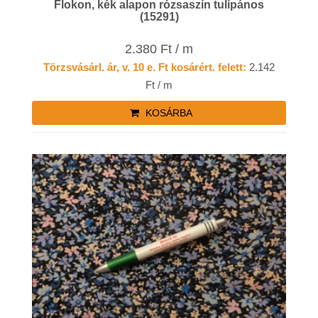
Flokon, kék alapon rózsaszín tulipános
(15291)
2.380 Ft / m
Törzsvásárl. ár, v. 10 e. Ft kosárért. felett:
2.142
Ft / m
KOSÁRBA