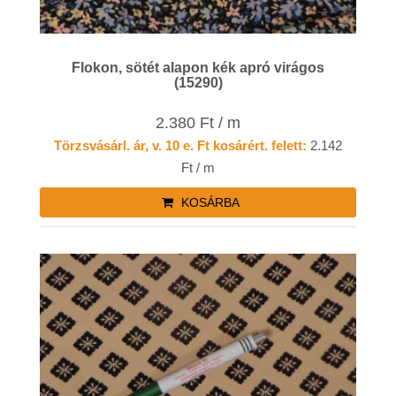
Flokon, sötét alapon kék apró virágos
(15290)
2.380 Ft / m
Törzsvásárl. ár, v. 10 e. Ft kosárért. felett:
2.142
Ft / m
KOSÁRBA