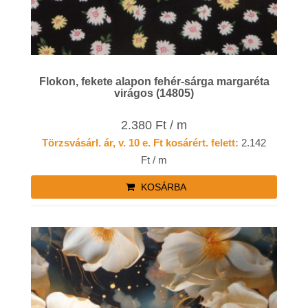
Flokon, fekete alapon fehér-sárga margaréta
virágos (14805)
2.380 Ft / m
Törzsvásárl. ár, v. 10 e. Ft kosárért. felett:
2.142
Ft / m
KOSÁRBA