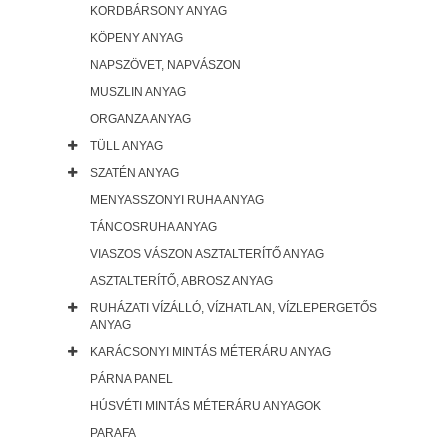
KORDBÁRSONY ANYAG
KÖPENY ANYAG
NAPSZÖVET, NAPVÁSZON
MUSZLIN ANYAG
ORGANZA ANYAG
TÜLL ANYAG
SZATÉN ANYAG
MENYASSZONYI RUHA ANYAG
TÁNCOSRUHA ANYAG
VIASZOS VÁSZON ASZTALTERÍTŐ ANYAG
ASZTALTERÍTŐ, ABROSZ ANYAG
RUHÁZATI VÍZÁLLÓ, VÍZHATLAN, VÍZLEPERGETŐS
ANYAG
KARÁCSONYI MINTÁS MÉTERÁRU ANYAG
PÁRNA PANEL
HÚSVÉTI MINTÁS MÉTERÁRU ANYAGOK
PARAFA