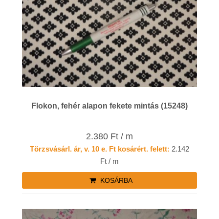
Flokon, fehér alapon fekete mintás (15248)
2.380 Ft / m
Törzsvásárl. ár, v. 10 e. Ft kosárért. felett:
2.142
Ft / m
KOSÁRBA