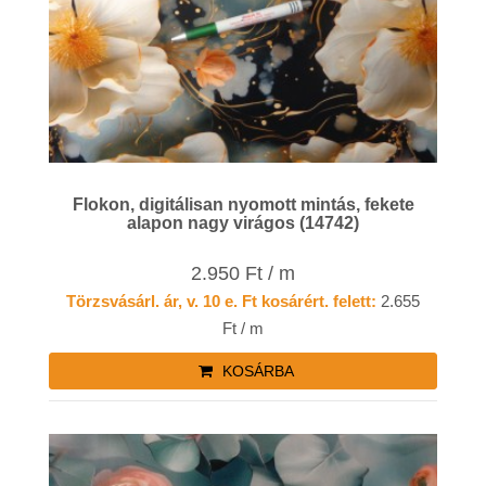
Flokon, digitálisan nyomott mintás, fekete
alapon nagy virágos (14742)
2.950 Ft / m
Törzsvásárl. ár, v. 10 e. Ft kosárért. felett:
2.655
Ft / m
KOSÁRBA