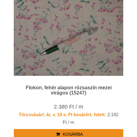
Flokon, fehér alapon rózsaszín mezei
virágos (15247)
2.380 Ft / m
Törzsvásárl. ár, v. 10 e. Ft kosárért. felett:
2.142
Ft / m
KOSÁRBA