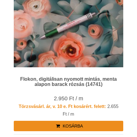
Flokon, digitálisan nyomott mintás, menta
alapon barack rózsás (14741)
2.950 Ft / m
Törzsvásárl. ár, v. 10 e. Ft kosárért. felett:
2.655
Ft / m
KOSÁRBA