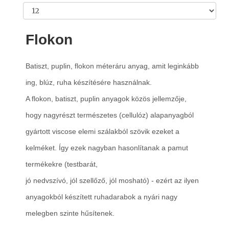
Flokon
Batiszt, puplin, flokon méteráru anyag, amit leginkább
ing, blúz, ruha készítésére használnak.
A flokon, batiszt, puplin anyagok közös jellemzője,
hogy nagyrészt természetes (cellulóz) alapanyagból
gyártott viscose elemi szálakból szövik ezeket a
kelméket. Így ezek nagyban hasonlítanak a pamut
termékekre (testbarát,
jó nedvszívó, jól szellőző, jól mosható) - ezért az ilyen
anyagokból készített ruhadarabok a nyári nagy
melegben szinte hűsítenek.