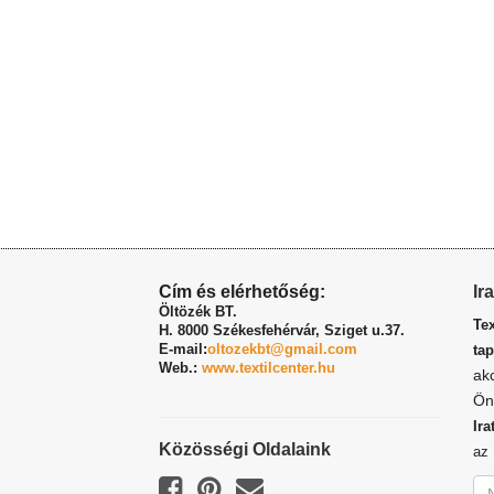
Cím és elérhetőség:
Ir
Öltözék BT.
Te
H. 8000 Székesfehérvár,
Sziget u.37.
E-mail:
oltozekbt@gmail.com
tap
Web.:
www.textilcenter.hu
ak
Ön
Ira
Közösségi Oldalaink
a