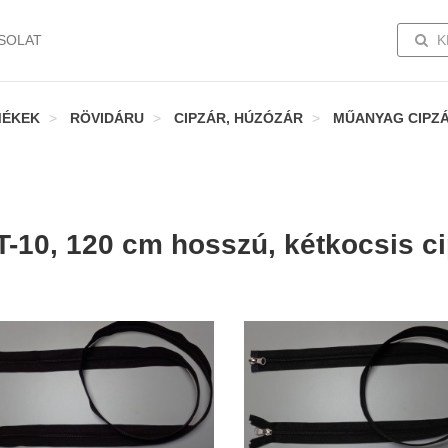
TOGG
SOLAT
K
MÉKEK
RÖVIDÁRU
CIPZÁR, HÚZÓZÁR
MŰANYAG CIPZ
T-10, 120 cm hosszú, kétkocsis c