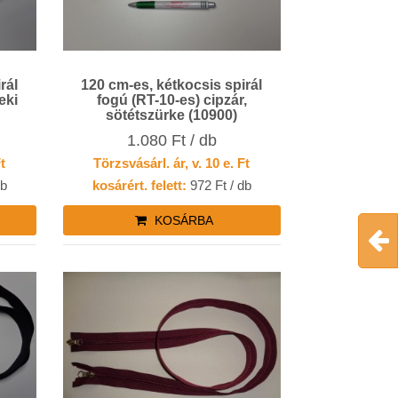
rál
120 cm-es, kétkocsis spirál
eki
fogú (RT-10-es) cipzár,
sötétszürke (10900)
1.080 Ft / db
Ft
Törzsvásárl. ár, v. 10 e. Ft
db
kosárért. felett:
972 Ft / db
KOSÁRBA