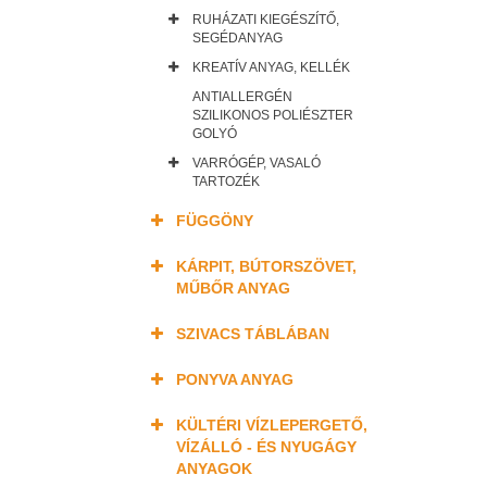
RUHÁZATI KIEGÉSZÍTŐ,
SEGÉDANYAG
KREATÍV ANYAG, KELLÉK
ANTIALLERGÉN
SZILIKONOS POLIÉSZTER
GOLYÓ
VARRÓGÉP, VASALÓ
TARTOZÉK
FÜGGÖNY
KÁRPIT, BÚTORSZÖVET,
MŰBŐR ANYAG
SZIVACS TÁBLÁBAN
PONYVA ANYAG
KÜLTÉRI VÍZLEPERGETŐ,
VÍZÁLLÓ - ÉS NYUGÁGY
ANYAGOK