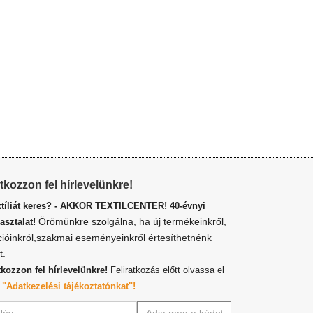
atkozzon fel hírlevelünkre!
xtíliát keres? - AKKOR TEXTILCENTER! 40-évnyi
Örömünkre szolgálna, ha új termékeinkről,
asztalat!
cióinkról,szakmai eseményeinkről értesíthetnénk
t.
tkozzon fel hírlevelünkre!
Feliratkozás előtt olvassa el
z
"Adatkezelési tájékoztatónkat"!