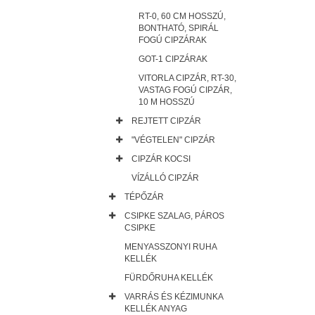
RT-0, 60 CM HOSSZÚ,
BONTHATÓ, SPIRÁL
FOGÚ CIPZÁRAK
GOT-1 CIPZÁRAK
VITORLA CIPZÁR, RT-30,
VASTAG FOGÚ CIPZÁR,
10 M HOSSZÚ
REJTETT CIPZÁR
"VÉGTELEN" CIPZÁR
CIPZÁR KOCSI
VÍZÁLLÓ CIPZÁR
TÉPŐZÁR
CSIPKE SZALAG, PÁROS
CSIPKE
MENYASSZONYI RUHA
KELLÉK
FÜRDŐRUHA KELLÉK
VARRÁS ÉS KÉZIMUNKA
KELLÉK ANYAG