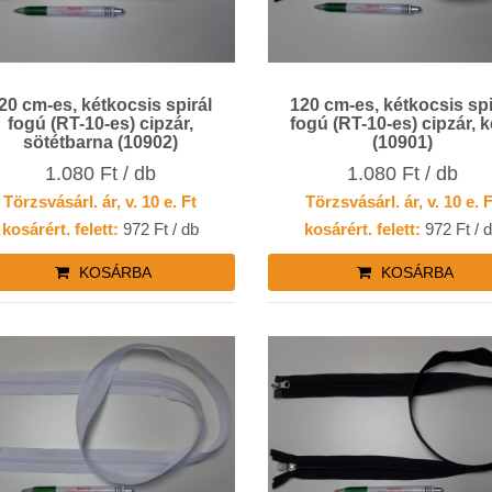
20 cm-es, kétkocsis spirál
120 cm-es, kétkocsis spi
fogú (RT-10-es) cipzár,
fogú (RT-10-es) cipzár, k
sötétbarna (10902)
(10901)
1.080 Ft / db
1.080 Ft / db
Törzsvásárl. ár, v. 10 e. Ft
Törzsvásárl. ár, v. 10 e. 
kosárért. felett:
972 Ft / db
kosárért. felett:
972 Ft / 
KOSÁRBA
KOSÁRBA