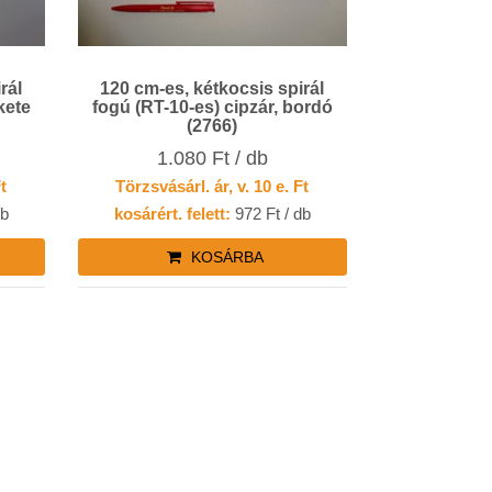
rál
120 cm-es, kétkocsis spirál
kete
fogú (RT-10-es) cipzár, bordó
(2766)
1.080 Ft / db
Ft
Törzsvásárl. ár, v. 10 e. Ft
db
kosárért. felett:
972 Ft / db
KOSÁRBA