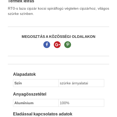
Termék leírás
RT0-s laza cipzár kocsi spirálfogú végtelen cipzárhoz, világos
szürke színben.
MEGOSZTÁS A KÖZÖSSÉGI OLDALAKON
Alapadatok
Szín
szürke árnyalatai
Anyagösszetétel
Alumínium
100%
Eladással kapcsolatos adatok