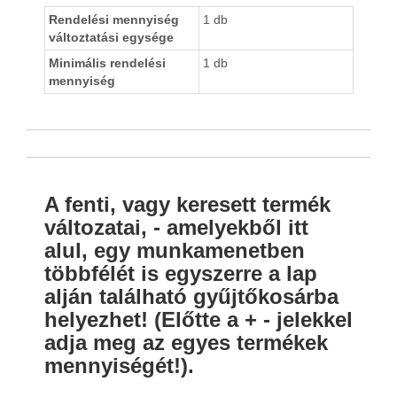
Rendelési mennyiség
1 db
változtatási egysége
Minimális rendelési
1 db
mennyiség
A fenti, vagy keresett termék
változatai, - amelyekből itt
alul, egy munkamenetben
többfélét is egyszerre a lap
alján található gyűjtőkosárba
helyezhet! (Előtte a + - jelekkel
adja meg az egyes termékek
mennyiségét!).