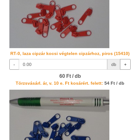
RT-0, laza cipzár kocsi végtelen cipzárhoz, piros (15410)
-
db
+
60 Ft / db
Törzsvásárl. ár, v. 10 e. Ft kosárért. felett:
54 Ft / db