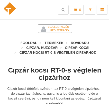
Toggle
Toggl
0
search
naviga
-
BEJELENTKEZÉS
REGISZTRÁCIÓ
FŐOLDAL
TERMÉKEK
RÖVIDÁRU
CIPZÁR, HÚZÓZÁR
CIPZÁR KOCSI
CIPZÁR KOCSI RT-0-S VÉGTELEN CIPZÁRHOZ
Cipzár kocsi RT-0-s végtelen
cipzárhoz
Cipzár kocsi többféle színben, az RT-0-s végtelen cipzárhoz -
de cipzár
javításhoz is, ugyanis a legtöbb esetben elég a
kocsit cserélni, és így nem kell
kibontani az egész húzózárat
a kelméből.