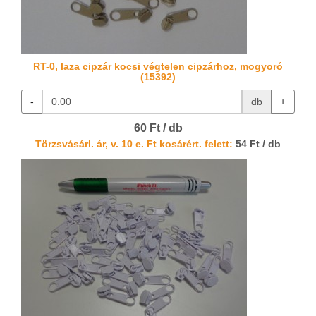
RT-0, laza cipzár kocsi végtelen cipzárhoz, mogyoró
(15392)
-
db
+
60 Ft / db
Törzsvásárl. ár, v. 10 e. Ft kosárért. felett:
54 Ft / db