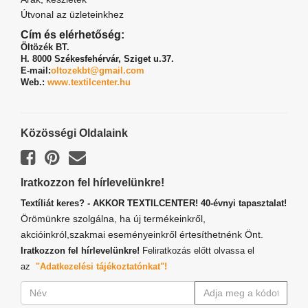
Útvonal az üzleteinkhez
Cím és elérhetőség:
Öltözék BT.
H. 8000 Székesfehérvár,
Sziget u.37.
E-mail:
oltozekbt@gmail.com
Web.:
www.textilcenter.hu
Közösségi Oldalaink
Iratkozzon fel hírlevelünkre!
Textíliát keres? - AKKOR TEXTILCENTER! 40-évnyi tapasztalat!
Örömünkre szolgálna, ha új termékeinkről,
akcióinkról,szakmai eseményeinkről értesíthetnénk Önt.
Iratkozzon fel hírlevelünkre!
Feliratkozás előtt olvassa el
az
"Adatkezelési tájékoztatónkat"!