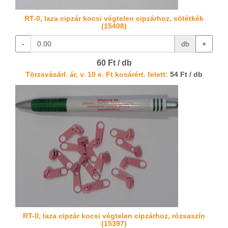
RT-0, laza cipzár kocsi végtelen cipzárhoz, sötétkék
(15408)
-
db
+
60 Ft / db
Törzsvásárl. ár, v. 10 e. Ft kosárért. felett:
54 Ft / db
RT-0, laza cipzár kocsi végtelen cipzárhoz, rózsaszín
(15397)