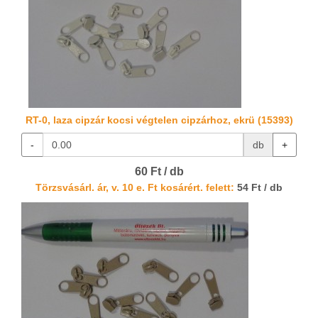
RT-0, laza cipzár kocsi végtelen cipzárhoz, ekrü (15393)
-
db
+
60 Ft / db
Törzsvásárl. ár, v. 10 e. Ft kosárért. felett:
54 Ft / db