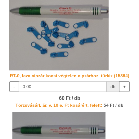
RT-0, laza cipzár kocsi végtelen cipzárhoz, türkiz (15394)
-
db
+
60 Ft / db
Törzsvásárl. ár, v. 10 e. Ft kosárért. felett:
54 Ft / db