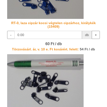
RT-0, laza cipzár kocsi végtelen cipzárhoz, királykék
(15409)
-
db
+
60 Ft / db
Törzsvásárl. ár, v. 10 e. Ft kosárért. felett:
54 Ft / db