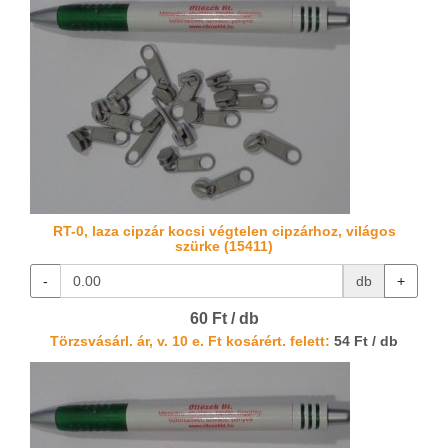
RT-0, laza cipzár kocsi végtelen cipzárhoz, világos
szürke (15411)
-
db
+
60 Ft / db
Törzsvásárl. ár, v. 10 e. Ft kosárért. felett:
54 Ft / db