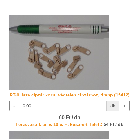
RT-0, laza cipzár kocsi végtelen cipzárhoz, drapp (15412)
-
db
+
60 Ft / db
Törzsvásárl. ár, v. 10 e. Ft kosárért. felett:
54 Ft / db