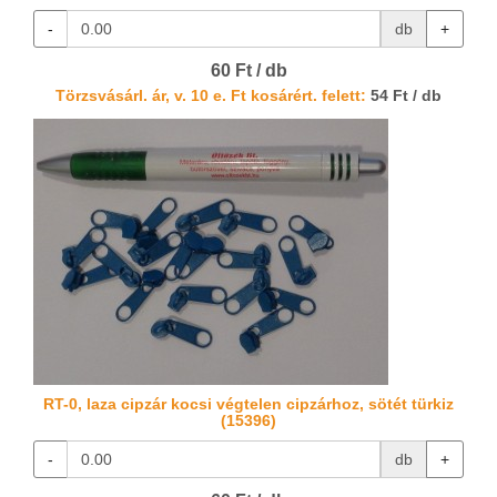
-
db
+
60 Ft / db
Törzsvásárl. ár, v. 10 e. Ft kosárért. felett:
54 Ft / db
RT-0, laza cipzár kocsi végtelen cipzárhoz, sötét türkiz
(15396)
-
db
+