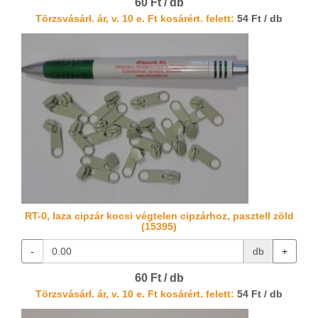
60 Ft / db
Törzsvásárl. ár, v. 10 e. Ft kosárért. felett:
54 Ft / db
RT-0, laza cipzár kocsi végtelen cipzárhoz, pasztell zöld
(15395)
-
db
+
60 Ft / db
Törzsvásárl. ár, v. 10 e. Ft kosárért. felett:
54 Ft / db