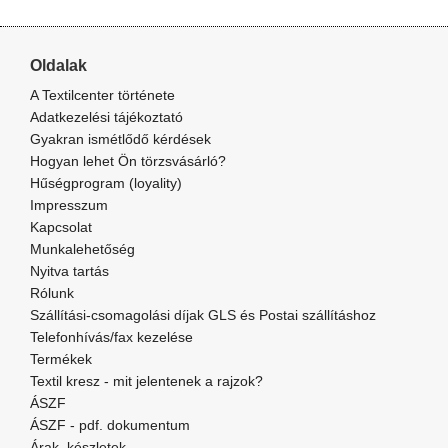
Oldalak
A Textilcenter története
Adatkezelési tájékoztató
Gyakran ismétlődő kérdések
Hogyan lehet Ön törzsvásárló?
Hűségprogram (loyality)
Impresszum
Kapcsolat
Munkalehetőség
Nyitva tartás
Rólunk
Szállítási-csomagolási díjak GLS és Postai szállításhoz
Telefonhívás/fax kezelése
Termékek
Textil kresz - mit jelentenek a rajzok?
ÁSZF
ÁSZF - pdf. dokumentum
Árak, készletek