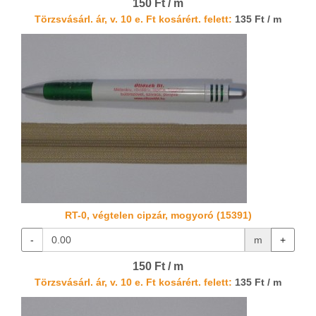
150 Ft / m
Törzsvásárl. ár, v. 10 e. Ft kosárért. felett:
135 Ft / m
RT-0, végtelen cipzár, mogyoró (15391)
-
m
+
150 Ft / m
Törzsvásárl. ár, v. 10 e. Ft kosárért. felett:
135 Ft / m