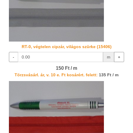
RT-0, végtelen cipzár, világos szürke (15406)
-
m
+
150 Ft / m
Törzsvásárl. ár, v. 10 e. Ft kosárért. felett:
135 Ft / m