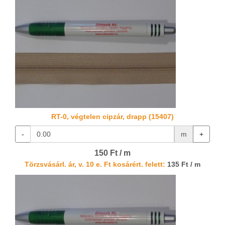
RT-0, végtelen cipzár, drapp (15407)
-
m
+
150 Ft / m
Törzsvásárl. ár, v. 10 e. Ft kosárért. felett:
135 Ft / m