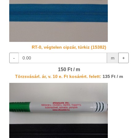
RT-0, végtelen cipzár, türkiz (15382)
-
m
+
150 Ft / m
Törzsvásárl. ár, v. 10 e. Ft kosárért. felett:
135 Ft / m