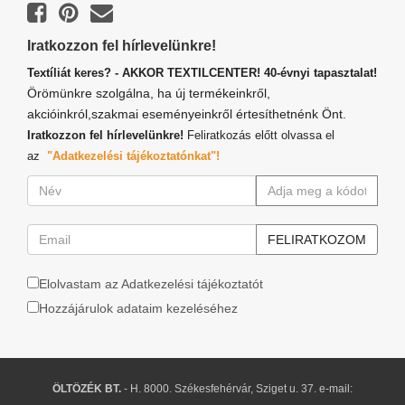
Iratkozzon fel hírlevelünkre!
Textíliát keres? - AKKOR TEXTILCENTER! 40-évnyi tapasztalat!
Örömünkre szolgálna, ha új termékeinkről,
akcióinkról,szakmai eseményeinkről értesíthetnénk Önt.
Iratkozzon fel hírlevelünkre!
Feliratkozás előtt olvassa el
az
"Adatkezelési tájékoztatónkat"!
Elolvastam az Adatkezelési tájékoztatót
Hozzájárulok adataim kezeléséhez
ÖLTÖZÉK BT.
- H. 8000. Székesfehérvár, Sziget u. 37. e-mail: