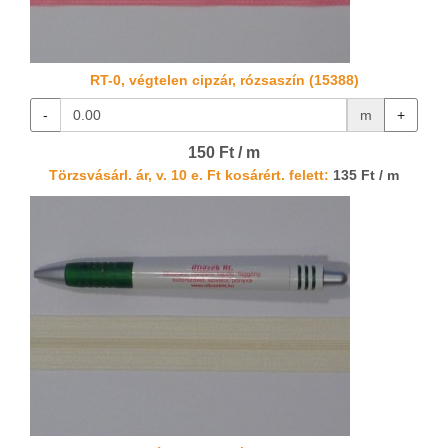
RT-0, végtelen cipzár, rózsaszín (15388)
-
m
+
150 Ft / m
Törzsvásárl. ár, v. 10 e. Ft kosárért. felett:
135 Ft / m