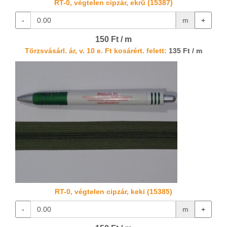
RT-0, végtelen cipzár, ekrü (15387)
-
m
+
150 Ft / m
Törzsvásárl. ár, v. 10 e. Ft kosárért. felett:
135 Ft / m
RT-0, végtelen cipzár, keki (15385)
-
m
+