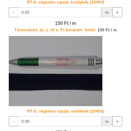
RT-0, végtelen cipzár, királykék (15404)
-
m
+
150 Ft / m
Törzsvásárl. ár, v. 10 e. Ft kosárért. felett:
135 Ft / m
RT-0, végtelen cipzár, sötétkék (15403)
-
m
+