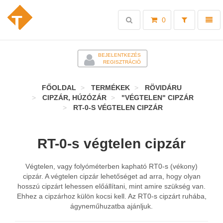
Toggle
Toggl
0
search
naviga
-
BEJELENTKEZÉS
REGISZTRÁCIÓ
FŐOLDAL
TERMÉKEK
RÖVIDÁRU
CIPZÁR, HÚZÓZÁR
"VÉGTELEN" CIPZÁR
RT-0-S VÉGTELEN CIPZÁR
RT-0-s végtelen cipzár
Végtelen, vagy folyóméterben kapható RT0-s (vékony)
cipzár. A végtelen cipzár lehetőséget ad arra, hogy olyan
hosszú cipzárt lehessen előállítani, mint amire szükség van.
Ehhez a cipzárhoz külön kocsi kell. Az RT0-s cipzárt ruhába,
ágyneműhuzatba ajánljuk.