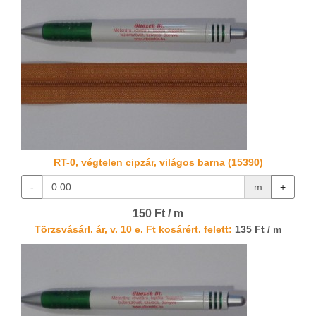
RT-0, végtelen cipzár, világos barna (15390)
-
m
+
150 Ft / m
Törzsvásárl. ár, v. 10 e. Ft kosárért. felett:
135 Ft / m