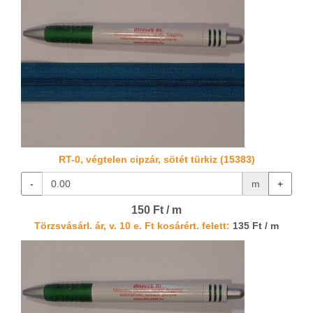
RT-0, végtelen cipzár, sötét türkiz (15383)
-
m
+
150 Ft / m
Törzsvásárl. ár, v. 10 e. Ft kosárért. felett:
135 Ft / m