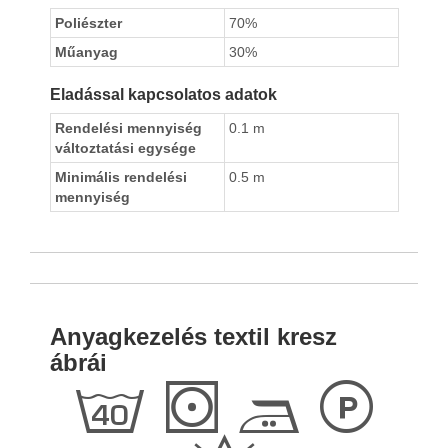
Poliészter
70%
Műanyag
30%
Eladással kapcsolatos adatok
Rendelési mennyiség
0.1 m
változtatási egysége
Minimális rendelési
0.5 m
mennyiség
Anyagkezelés textil kresz
ábrái
h
S
E
L