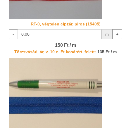
RT-0, végtelen cipzár, piros (15405)
-
m
+
150 Ft / m
Törzsvásárl. ár, v. 10 e. Ft kosárért. felett:
135 Ft / m