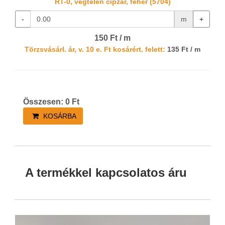
RT-0, végtelen cipzár, fehér (5704)
-
m
+
150 Ft / m
Törzsvásárl. ár, v. 10 e. Ft kosárért. felett:
135 Ft / m
Összesen:
0
Ft
KOSÁRBA
A termékkel kapcsolatos áru