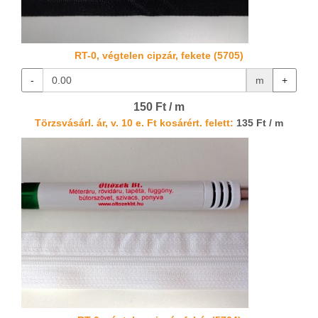
RT-0, végtelen cipzár, fekete (5705)
-
m
+
150 Ft / m
Törzsvásárl. ár, v. 10 e. Ft kosárért. felett:
135 Ft / m