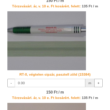
150 Ft / m
Törzsvásárl. ár, v. 10 e. Ft kosárért. felett:
135 Ft / m
RT-0, végtelen cipzár, pasztell zöld (15384)
-
m
+
150 Ft / m
Törzsvásárl. ár, v. 10 e. Ft kosárért. felett:
135 Ft / m