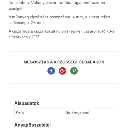
lila színben. Vékony cipzár, ruhába, ágyneműhuzatba
ajánljuk.
A műanyag cipzárrész összezárva: 4 mm, a cipzár teljes
szélessége: 26 mm.
A cipzárhoz a cipzárkocsit külön meg kell vásárolni. RT-0-s
cipzárkocsik
ITT
!
MEGOSZTÁS A KÖZÖSSÉGI OLDALAKON
Alapadatok
Szín
lila árnyalatai
Anyagösszetétel