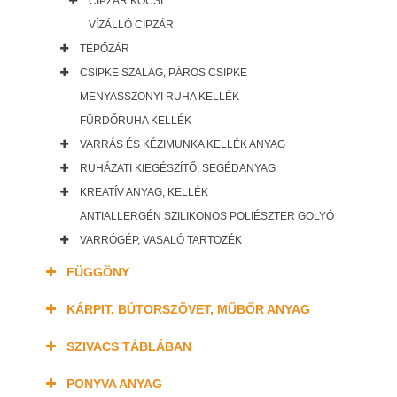
CIPZÁR KOCSI
VÍZÁLLÓ CIPZÁR
TÉPŐZÁR
CSIPKE SZALAG, PÁROS CSIPKE
MENYASSZONYI RUHA KELLÉK
FÜRDŐRUHA KELLÉK
VARRÁS ÉS KÉZIMUNKA KELLÉK ANYAG
RUHÁZATI KIEGÉSZÍTŐ, SEGÉDANYAG
KREATÍV ANYAG, KELLÉK
ANTIALLERGÉN SZILIKONOS POLIÉSZTER GOLYÓ
VARRÓGÉP, VASALÓ TARTOZÉK
FÜGGÖNY
KÁRPIT, BÚTORSZÖVET, MŰBŐR ANYAG
SZIVACS TÁBLÁBAN
PONYVA ANYAG