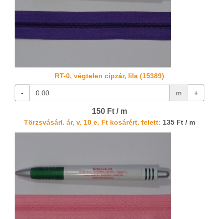
RT-0, végtelen cipzár, lila (15389)
-
m
+
150 Ft / m
Törzsvásárl. ár, v. 10 e. Ft kosárért. felett:
135 Ft / m