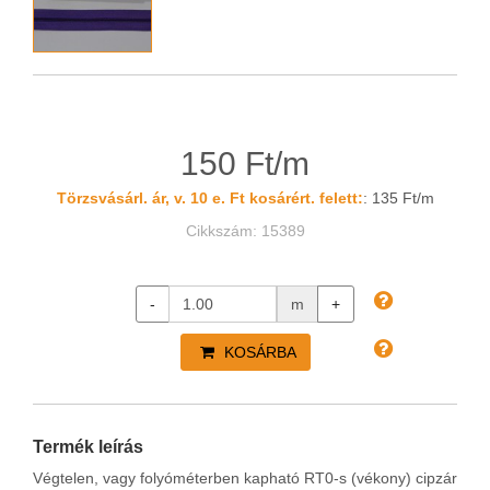
150 Ft/m
Törzsvásárl. ár, v. 10 e. Ft kosárért. felett:
: 135 Ft/m
Cikkszám: 15389
-
m
+
KOSÁRBA
Termék leírás
Végtelen, vagy folyóméterben kapható RT0-s (vékony) cipzár