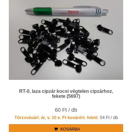
RT-0, laza cipzár kocsi végtelen cipzárhoz,
fekete (5697)
60 Ft / db
Törzsvásárl. ár, v. 10 e. Ft kosárért. felett:
54 Ft / db
KOSÁRBA