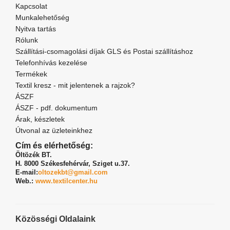
Kapcsolat
Munkalehetőség
Nyitva tartás
Rólunk
Szállítási-csomagolási díjak GLS és Postai szállításhoz
Telefonhívás kezelése
Termékek
Textil kresz - mit jelentenek a rajzok?
ÁSZF
ÁSZF - pdf. dokumentum
Árak, készletek
Útvonal az üzleteinkhez
Cím és elérhetőség:
Öltözék BT.
H. 8000 Székesfehérvár,
Sziget u.37.
E-mail:
oltozekbt@gmail.com
Web.:
www.textilcenter.hu
Közösségi Oldalaink