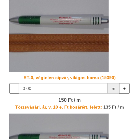
RT-0, végtelen cipzár, világos barna (15390)
-
m
+
150 Ft / m
Törzsvásárl. ár, v. 10 e. Ft kosárért. felett:
135 Ft / m