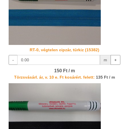
RT-0, végtelen cipzár, türkiz (15382)
-
m
+
150 Ft / m
Törzsvásárl. ár, v. 10 e. Ft kosárért. felett:
135 Ft / m