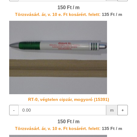
150 Ft / m
Törzsvásárl. ár, v. 10 e. Ft kosárért. felett:
135 Ft / m
RT-0, végtelen cipzár, mogyoró (15391)
-
m
+
150 Ft / m
Törzsvásárl. ár, v. 10 e. Ft kosárért. felett:
135 Ft / m