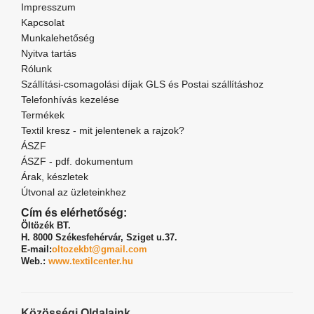
Impresszum
Kapcsolat
Munkalehetőség
Nyitva tartás
Rólunk
Szállítási-csomagolási díjak GLS és Postai szállításhoz
Telefonhívás kezelése
Termékek
Textil kresz - mit jelentenek a rajzok?
ÁSZF
ÁSZF - pdf. dokumentum
Árak, készletek
Útvonal az üzleteinkhez
Cím és elérhetőség:
Öltözék BT.
H. 8000 Székesfehérvár,
Sziget u.37.
E-mail:
oltozekbt@gmail.com
Web.:
www.textilcenter.hu
Közösségi Oldalaink