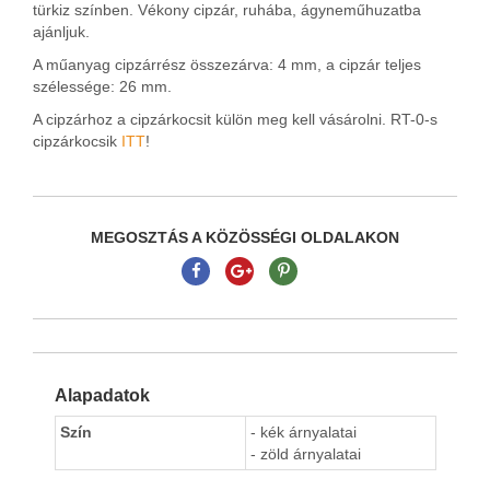
türkiz színben. Vékony cipzár, ruhába, ágyneműhuzatba
ajánljuk.
A műanyag cipzárrész összezárva: 4 mm, a cipzár teljes
szélessége: 26 mm.
A cipzárhoz a cipzárkocsit külön meg kell vásárolni. RT-0-s
cipzárkocsik
ITT
!
MEGOSZTÁS A KÖZÖSSÉGI OLDALAKON
Alapadatok
Szín
- kék árnyalatai
- zöld árnyalatai