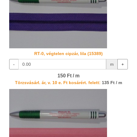
RT-0, végtelen cipzár, lila (15389)
-
m
+
150 Ft / m
Törzsvásárl. ár, v. 10 e. Ft kosárért. felett:
135 Ft / m