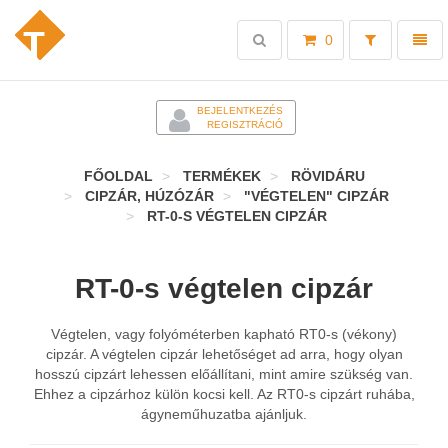
Toggle
Toggl
0
search
naviga
-
BEJELENTKEZÉS
REGISZTRÁCIÓ
FŐOLDAL
TERMÉKEK
RÖVIDÁRU
CIPZÁR, HÚZÓZÁR
"VÉGTELEN" CIPZÁR
RT-0-S VÉGTELEN CIPZÁR
RT-0-s végtelen cipzár
Végtelen, vagy folyóméterben kapható RT0-s (vékony)
cipzár. A végtelen cipzár lehetőséget ad arra, hogy olyan
hosszú cipzárt lehessen előállítani, mint amire szükség van.
Ehhez a cipzárhoz külön kocsi kell. Az RT0-s cipzárt ruhába,
ágyneműhuzatba ajánljuk.