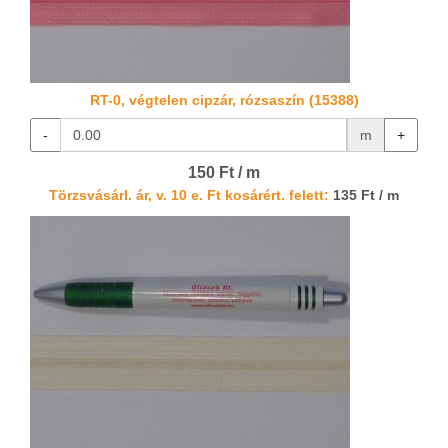
RT-0, végtelen cipzár, rózsaszín (15388)
-
m
+
150 Ft / m
Törzsvásárl. ár, v. 10 e. Ft kosárért. felett:
135 Ft / m