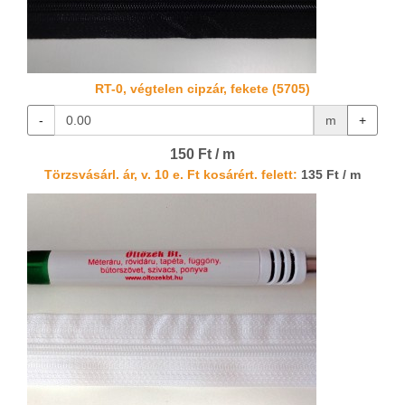
RT-0, végtelen cipzár, fekete (5705)
-
m
+
150 Ft / m
Törzsvásárl. ár, v. 10 e. Ft kosárért. felett:
135 Ft / m