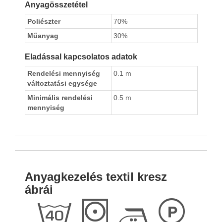
Anyagösszetétel
Poliészter
70%
Műanyag
30%
Eladással kapcsolatos adatok
Rendelési mennyiség
0.1 m
változtatási egysége
Minimális rendelési
0.5 m
mennyiség
Anyagkezelés textil kresz
ábrái
h
S
E
L