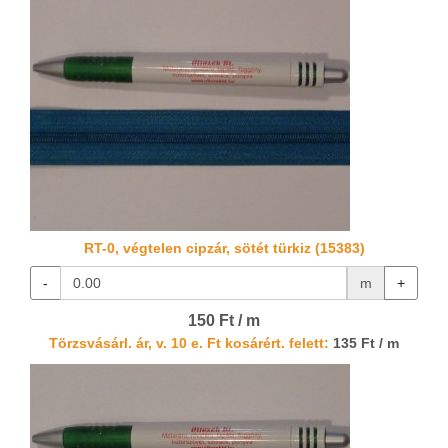
RT-0, végtelen cipzár, sötét türkiz (15383)
-
m
+
150 Ft / m
Törzsvásárl. ár, v. 10 e. Ft kosárért. felett:
135 Ft / m