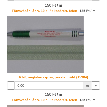
150 Ft / m
Törzsvásárl. ár, v. 10 e. Ft kosárért. felett:
135 Ft / m
RT-0, végtelen cipzár, pasztell zöld (15384)
-
m
+
150 Ft / m
Törzsvásárl. ár, v. 10 e. Ft kosárért. felett:
135 Ft / m