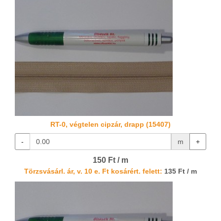
RT-0, végtelen cipzár, drapp (15407)
-
m
+
150 Ft / m
Törzsvásárl. ár, v. 10 e. Ft kosárért. felett:
135 Ft / m