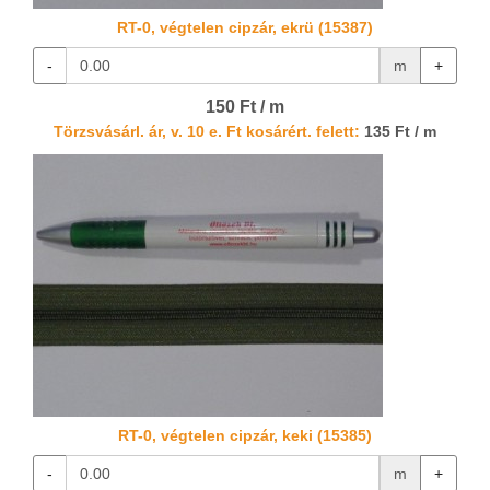
RT-0, végtelen cipzár, ekrü (15387)
-
m
+
150 Ft / m
Törzsvásárl. ár, v. 10 e. Ft kosárért. felett:
135 Ft / m
RT-0, végtelen cipzár, keki (15385)
-
m
+