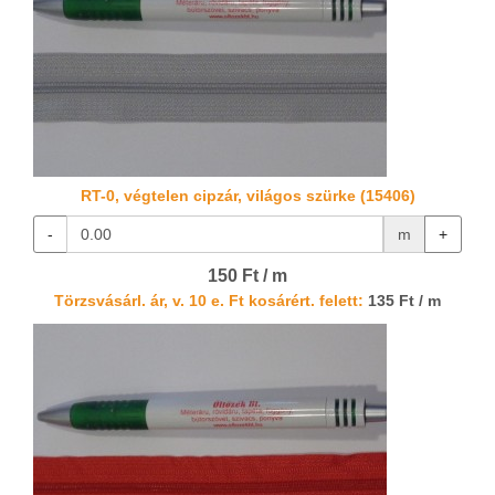
RT-0, végtelen cipzár, világos szürke (15406)
-
m
+
150 Ft / m
Törzsvásárl. ár, v. 10 e. Ft kosárért. felett:
135 Ft / m