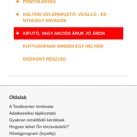
PONYVA ANYAG
KÜLTÉRI VÍZLEPERGETŐ, VÍZÁLLÓ - ÉS
NYUGÁGY ANYAGOK
KIFUTÓ, VAGY AKCIÓS ÁRUK JÓ ÁRON
KUTYUSOKNAK MINDEN EGY HELYEN!
DISZKONT RÉSZLEG
Oldalak
A Textilcenter története
Adatkezelési tájékoztató
Gyakran ismétlődő kérdések
Hogyan lehet Ön törzsvásárló?
Hűségprogram (loyality)