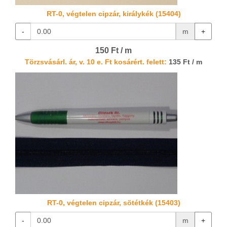
RT-0, végtelen cipzár, királykék (15404)
-
m
+
150 Ft / m
Törzsvásárl. ár, v. 10 e. Ft kosárért. felett:
135 Ft / m
RT-0, végtelen cipzár, sötétkék (15403)
-
m
+