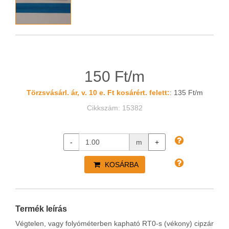
150 Ft/m
Törzsvásárl. ár, v. 10 e. Ft kosárért. felett:
: 135 Ft/m
Cikkszám: 15382
-
m
+
KOSÁRBA
Termék leírás
Végtelen, vagy folyóméterben kapható RT0-s (vékony) cipzár