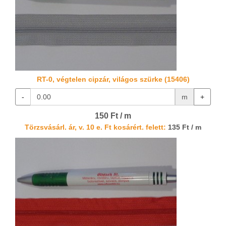
RT-0, végtelen cipzár, világos szürke (15406)
-
m
+
150 Ft / m
Törzsvásárl. ár, v. 10 e. Ft kosárért. felett:
135 Ft / m