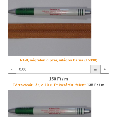
RT-0, végtelen cipzár, világos barna (15390)
-
m
+
150 Ft / m
Törzsvásárl. ár, v. 10 e. Ft kosárért. felett:
135 Ft / m