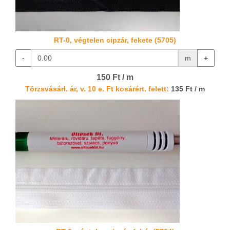
RT-0, végtelen cipzár, fekete (5705)
-
m
+
150 Ft / m
Törzsvásárl. ár, v. 10 e. Ft kosárért. felett:
135 Ft / m