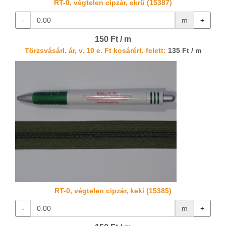
RT-0, végtelen cipzár, ekrü (15387)
-
m
+
150 Ft / m
Törzsvásárl. ár, v. 10 e. Ft kosárért. felett:
135 Ft / m
RT-0, végtelen cipzár, keki (15385)
-
m
+