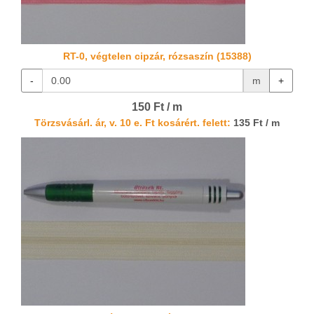
RT-0, végtelen cipzár, rózsaszín (15388)
-
m
+
150 Ft / m
Törzsvásárl. ár, v. 10 e. Ft kosárért. felett:
135 Ft / m