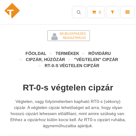
Toggle
Toggl
0
search
naviga
-
BEJELENTKEZÉS
REGISZTRÁCIÓ
FŐOLDAL
TERMÉKEK
RÖVIDÁRU
CIPZÁR, HÚZÓZÁR
"VÉGTELEN" CIPZÁR
RT-0-S VÉGTELEN CIPZÁR
RT-0-s végtelen cipzár
Végtelen, vagy folyóméterben kapható RT0-s (vékony)
cipzár. A végtelen cipzár lehetőséget ad arra, hogy olyan
hosszú cipzárt lehessen előállítani, mint amire szükség van.
Ehhez a cipzárhoz külön kocsi kell. Az RT0-s cipzárt ruhába,
ágyneműhuzatba ajánljuk.