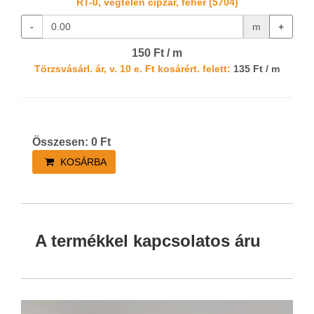
RT-0, végtelen cipzár, fehér (5704)
-
m
+
150 Ft / m
Törzsvásárl. ár, v. 10 e. Ft kosárért. felett:
135 Ft / m
Összesen:
0
Ft
KOSÁRBA
A termékkel kapcsolatos áru