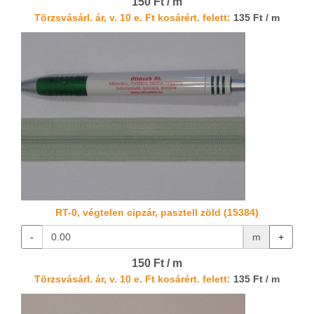
150 Ft / m
Törzsvásárl. ár, v. 10 e. Ft kosárért. felett:
135 Ft / m
RT-0, végtelen cipzár, pasztell zöld (15384)
-
m
+
150 Ft / m
Törzsvásárl. ár, v. 10 e. Ft kosárért. felett:
135 Ft / m