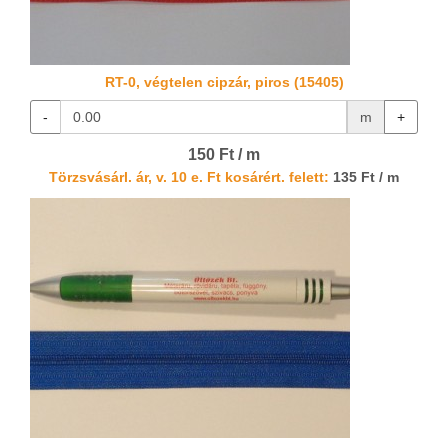
RT-0, végtelen cipzár, piros (15405)
-
m
+
150 Ft / m
Törzsvásárl. ár, v. 10 e. Ft kosárért. felett:
135 Ft / m