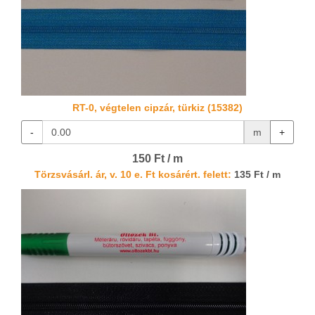
RT-0, végtelen cipzár, türkiz (15382)
-
m
+
150 Ft / m
Törzsvásárl. ár, v. 10 e. Ft kosárért. felett:
135 Ft / m