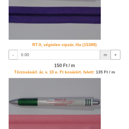
RT-0, végtelen cipzár, lila (15389)
-
m
+
150 Ft / m
Törzsvásárl. ár, v. 10 e. Ft kosárért. felett:
135 Ft / m