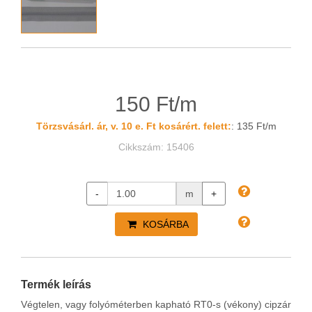
150 Ft/m
Törzsvásárl. ár, v. 10 e. Ft kosárért. felett:
: 135 Ft/m
Cikkszám: 15406
-
m
+
KOSÁRBA
Termék leírás
Végtelen, vagy folyóméterben kapható RT0-s (vékony) cipzár