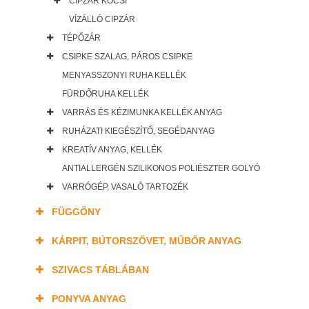
CIPZÁR KOCSI
VÍZÁLLÓ CIPZÁR
TÉPŐZÁR
CSIPKE SZALAG, PÁROS CSIPKE
MENYASSZONYI RUHA KELLÉK
FÜRDŐRUHA KELLÉK
VARRÁS ÉS KÉZIMUNKA KELLÉK ANYAG
RUHÁZATI KIEGÉSZÍTŐ, SEGÉDANYAG
KREATÍV ANYAG, KELLÉK
ANTIALLERGÉN SZILIKONOS POLIÉSZTER GOLYÓ
VARRÓGÉP, VASALÓ TARTOZÉK
FÜGGÖNY
KÁRPIT, BÚTORSZÖVET, MŰBŐR ANYAG
SZIVACS TÁBLÁBAN
PONYVA ANYAG