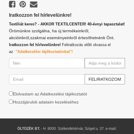
Iratkozzon fel hírlevelünkre!
Textíliát keres? - AKKOR TEXTILCENTER! 40-évnyi tapasztalat!
Örömünkre szolgálna, ha új termékeinkről,
akcióinkról,szakmai eseményeinkről értesíthetnénk Önt.
Iratkozzon fel hírlevelünkre!
Feliratkozás előtt olvassa el
az
"Adatkezelési tájékoztatónkat"!
Elolvastam az Adatkezelési tájékoztatót
Hozzájárulok adataim kezeléséhez
ÖLTÖZÉK BT.
- H. 8000. Székesfehérvár, Sziget u. 37. e-mail: