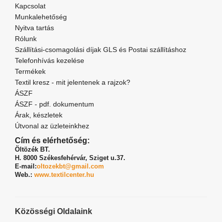
Kapcsolat
Munkalehetőség
Nyitva tartás
Rólunk
Szállítási-csomagolási díjak GLS és Postai szállításhoz
Telefonhívás kezelése
Termékek
Textil kresz - mit jelentenek a rajzok?
ÁSZF
ÁSZF - pdf. dokumentum
Árak, készletek
Útvonal az üzleteinkhez
Cím és elérhetőség:
Öltözék BT.
H. 8000 Székesfehérvár,
Sziget u.37.
E-mail:
oltozekbt@gmail.com
Web.:
www.textilcenter.hu
Közösségi Oldalaink