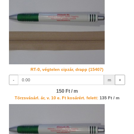
RT-0, végtelen cipzár, drapp (15407)
-
m
+
150 Ft / m
Törzsvásárl. ár, v. 10 e. Ft kosárért. felett:
135 Ft / m