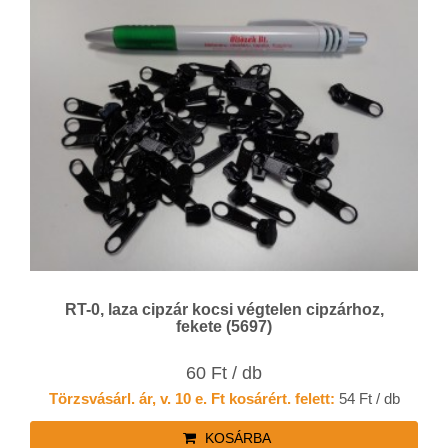
RT-0, laza cipzár kocsi végtelen cipzárhoz,
fekete (5697)
60 Ft / db
Törzsvásárl. ár, v. 10 e. Ft kosárért. felett:
54 Ft / db
KOSÁRBA