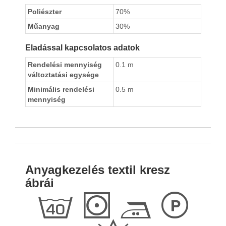
Poliészter
70%
Műanyag
30%
Eladással kapcsolatos adatok
Rendelési mennyiség
0.1 m
változtatási egysége
Minimális rendelési
0.5 m
mennyiség
Anyagkezelés textil kresz
ábrái
h
S
E
L