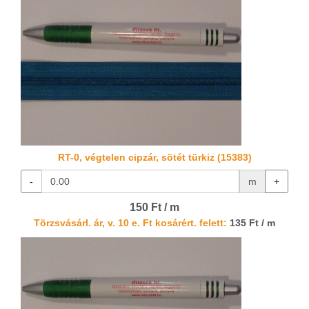
RT-0, végtelen cipzár, sötét türkiz (15383)
-
m
+
150 Ft / m
Törzsvásárl. ár, v. 10 e. Ft kosárért. felett:
135 Ft / m