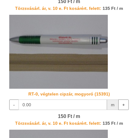
150 Ft / m
Törzsvásárl. ár, v. 10 e. Ft kosárért. felett:
135 Ft / m
RT-0, végtelen cipzár, mogyoró (15391)
-
m
+
150 Ft / m
Törzsvásárl. ár, v. 10 e. Ft kosárért. felett:
135 Ft / m