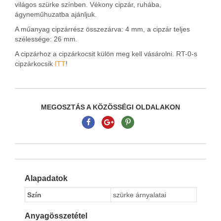
világos szürke színben. Vékony cipzár, ruhába,
ágyneműhuzatba ajánljuk.
A műanyag cipzárrész összezárva: 4 mm, a cipzár teljes
szélessége: 26 mm.
A cipzárhoz a cipzárkocsit külön meg kell vásárolni. RT-0-s
cipzárkocsik
ITT
!
MEGOSZTÁS A KÖZÖSSÉGI OLDALAKON
Alapadatok
Szín
szürke árnyalatai
Anyagösszetétel