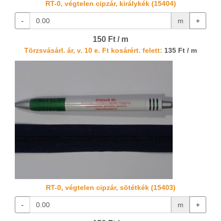
RT-0, végtelen cipzár, királykék (15404)
-
m
+
150 Ft / m
Törzsvásárl. ár, v. 10 e. Ft kosárért. felett:
135 Ft / m
RT-0, végtelen cipzár, sötétkék (15403)
-
m
+