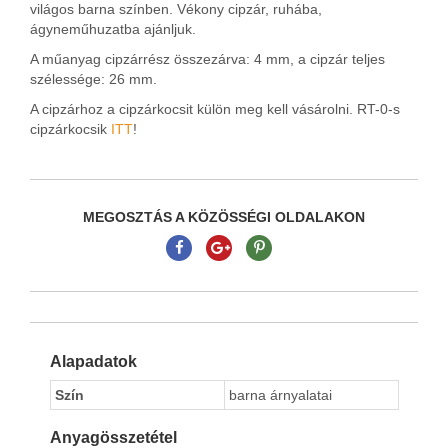
világos barna színben. Vékony cipzár, ruhába,
ágyneműhuzatba ajánljuk.
A műanyag cipzárrész összezárva: 4 mm, a cipzár teljes
szélessége: 26 mm.
A cipzárhoz a cipzárkocsit külön meg kell vásárolni. RT-0-s
cipzárkocsik
ITT
!
MEGOSZTÁS A KÖZÖSSÉGI OLDALAKON
Alapadatok
Szín
barna árnyalatai
Anyagösszetétel