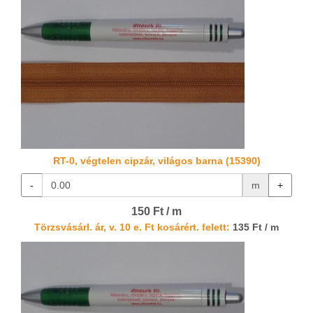
RT-0, végtelen cipzár, világos barna (15390)
-
m
+
150 Ft / m
Törzsvásárl. ár, v. 10 e. Ft kosárért. felett:
135 Ft / m