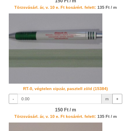
150 Ft / m
Törzsvásárl. ár, v. 10 e. Ft kosárért. felett:
135 Ft / m
RT-0, végtelen cipzár, pasztell zöld (15384)
-
m
+
150 Ft / m
Törzsvásárl. ár, v. 10 e. Ft kosárért. felett:
135 Ft / m