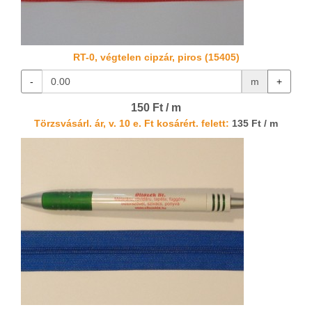
RT-0, végtelen cipzár, piros (15405)
-
m
+
150 Ft / m
Törzsvásárl. ár, v. 10 e. Ft kosárért. felett:
135 Ft / m