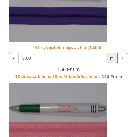
RT-0, végtelen cipzár, lila (15389)
-
m
+
150 Ft / m
Törzsvásárl. ár, v. 10 e. Ft kosárért. felett:
135 Ft / m