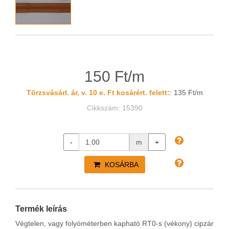
150 Ft/m
Törzsvásárl. ár, v. 10 e. Ft kosárért. felett:
: 135 Ft/m
Cikkszám: 15390
-
m
+
KOSÁRBA
Termék leírás
Végtelen, vagy folyóméterben kapható RT0-s (vékony) cipzár