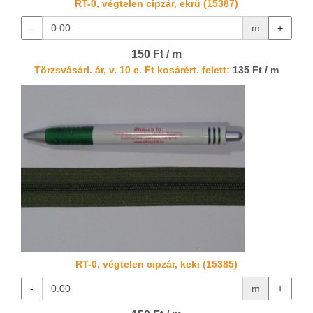
RT-0, végtelen cipzár, ekrü (15387)
-
m
+
150 Ft / m
Törzsvásárl. ár, v. 10 e. Ft kosárért. felett:
135 Ft / m
RT-0, végtelen cipzár, keki (15385)
-
m
+