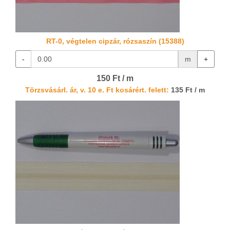
RT-0, végtelen cipzár, rózsaszín (15388)
-
m
+
150 Ft / m
Törzsvásárl. ár, v. 10 e. Ft kosárért. felett:
135 Ft / m