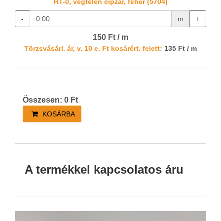
RT-0, végtelen cipzár, fehér (5704)
-
m
+
150 Ft / m
Törzsvásárl. ár, v. 10 e. Ft kosárért. felett:
135 Ft / m
Összesen:
0
Ft
KOSÁRBA
A termékkel kapcsolatos áru