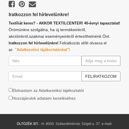
Iratkozzon fel hírlevelünkre!
Textíliát keres? - AKKOR TEXTILCENTER! 40-évnyi tapasztalat!
Örömünkre szolgálna, ha új termékeinkről,
akcióinkról,szakmai eseményeinkről értesíthetnénk Önt.
Iratkozzon fel hírlevelünkre!
Feliratkozás előtt olvassa el
az
"Adatkezelési tájékoztatónkat"!
Elolvastam az Adatkezelési tájékoztatót
Hozzájárulok adataim kezeléséhez
ÖLTÖZÉK BT.
- H. 8000. Székesfehérvár, Sziget u. 37. e-mail: