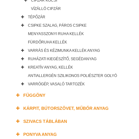
CIPZÁR KOCSI
VÍZÁLLÓ CIPZÁR
TÉPŐZÁR
CSIPKE SZALAG, PÁROS CSIPKE
MENYASSZONYI RUHA KELLÉK
FÜRDŐRUHA KELLÉK
VARRÁS ÉS KÉZIMUNKA KELLÉK ANYAG
RUHÁZATI KIEGÉSZÍTŐ, SEGÉDANYAG
KREATÍV ANYAG, KELLÉK
ANTIALLERGÉN SZILIKONOS POLIÉSZTER GOLYÓ
VARRÓGÉP, VASALÓ TARTOZÉK
FÜGGÖNY
KÁRPIT, BÚTORSZÖVET, MŰBŐR ANYAG
SZIVACS TÁBLÁBAN
PONYVA ANYAG