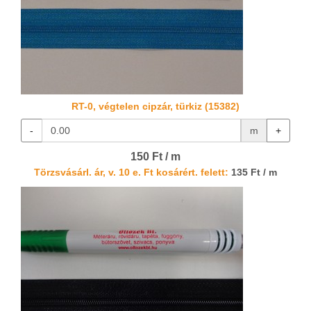
RT-0, végtelen cipzár, türkiz (15382)
-
m
+
150 Ft / m
Törzsvásárl. ár, v. 10 e. Ft kosárért. felett:
135 Ft / m