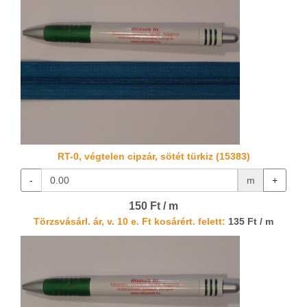
RT-0, végtelen cipzár, sötét türkiz (15383)
-
m
+
150 Ft / m
Törzsvásárl. ár, v. 10 e. Ft kosárért. felett:
135 Ft / m