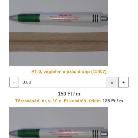
RT-0, végtelen cipzár, drapp (15407)
-
m
+
150 Ft / m
Törzsvásárl. ár, v. 10 e. Ft kosárért. felett:
135 Ft / m