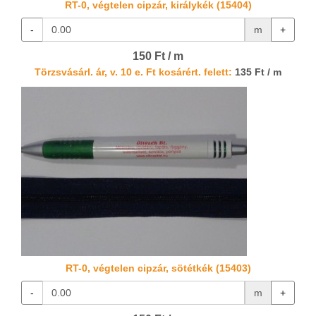
RT-0, végtelen cipzár, királykék (15404)
-
m
+
150 Ft / m
Törzsvásárl. ár, v. 10 e. Ft kosárért. felett:
135 Ft / m
RT-0, végtelen cipzár, sötétkék (15403)
-
m
+