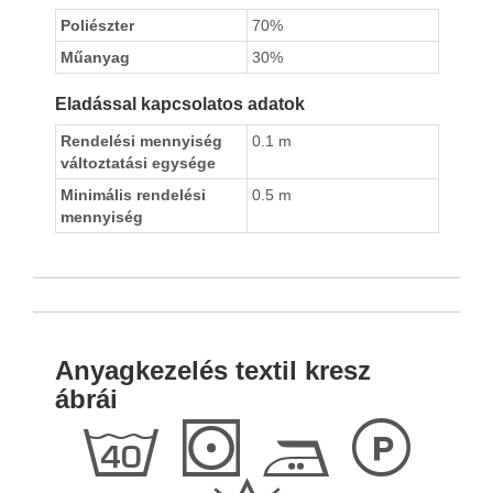
Poliészter
70%
Műanyag
30%
Eladással kapcsolatos adatok
Rendelési mennyiség
0.1 m
változtatási egysége
Minimális rendelési
0.5 m
mennyiség
Anyagkezelés textil kresz
ábrái
h
S
E
L