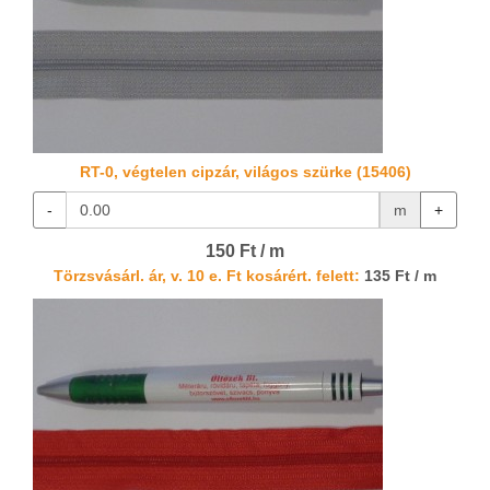
RT-0, végtelen cipzár, világos szürke (15406)
-
m
+
150 Ft / m
Törzsvásárl. ár, v. 10 e. Ft kosárért. felett:
135 Ft / m