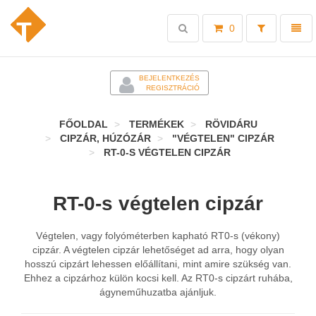
Toggle
Toggl
0
search
naviga
-
BEJELENTKEZÉS
REGISZTRÁCIÓ
FŐOLDAL
TERMÉKEK
RÖVIDÁRU
CIPZÁR, HÚZÓZÁR
"VÉGTELEN" CIPZÁR
RT-0-S VÉGTELEN CIPZÁR
RT-0-s végtelen cipzár
Végtelen, vagy folyóméterben kapható RT0-s (vékony)
cipzár. A végtelen cipzár lehetőséget ad arra, hogy olyan
hosszú cipzárt lehessen előállítani, mint amire szükség van.
Ehhez a cipzárhoz külön kocsi kell. Az RT0-s cipzárt ruhába,
ágyneműhuzatba ajánljuk.