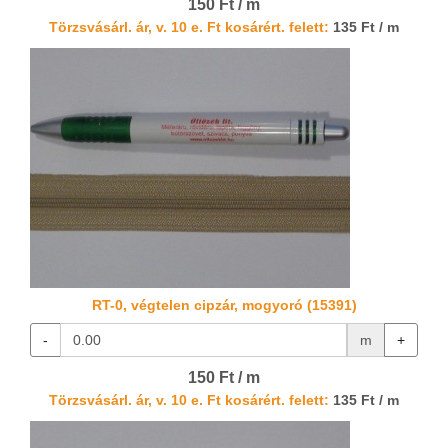
150 Ft / m
Törzsvásárl. ár, v. 10 e. Ft kosárért. felett:
135 Ft / m
RT-0, végtelen cipzár, mogyoró (15391)
-
m
+
150 Ft / m
Törzsvásárl. ár, v. 10 e. Ft kosárért. felett:
135 Ft / m