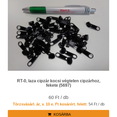
RT-0, laza cipzár kocsi végtelen cipzárhoz,
fekete (5697)
60 Ft / db
Törzsvásárl. ár, v. 10 e. Ft kosárért. felett:
54 Ft / db
KOSÁRBA