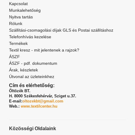
Kapcsolat
Munkalehetőség
Nyitva tartás
Rólunk
Szállítási-csomagolási díjak GLS és Postai szállításhoz
Telefonhívás kezelése
Termékek
Textil kresz - mit jelentenek a rajzok?
ÁSZF
ÁSZF - pdf. dokumentum
Árak, készletek
Útvonal az üzleteinkhez
Cím és elérhetőség:
Öltözék BT.
H. 8000 Székesfehérvár,
Sziget u.37.
E-mail:
oltozekbt@gmail.com
Web.:
www.textilcenter.hu
Közösségi Oldalaink