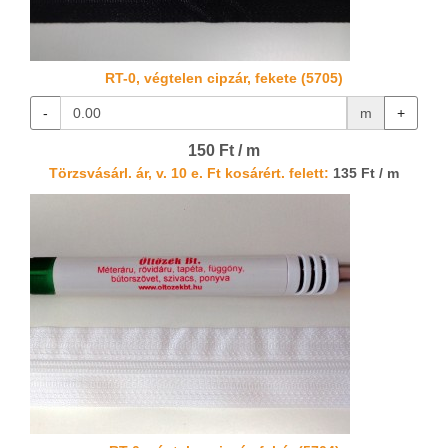
RT-0, végtelen cipzár, fekete (5705)
-
m
+
150 Ft / m
Törzsvásárl. ár, v. 10 e. Ft kosárért. felett:
135 Ft / m