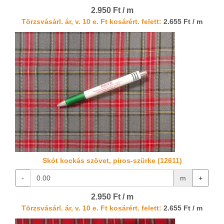
2.950 Ft / m
Törzsvásárl. ár, v. 10 e. Ft kosárért. felett:
2.655 Ft / m
Skót kockás szövet, piros-szürke (12611)
-
m
+
2.950 Ft / m
Törzsvásárl. ár, v. 10 e. Ft kosárért. felett:
2.655 Ft / m