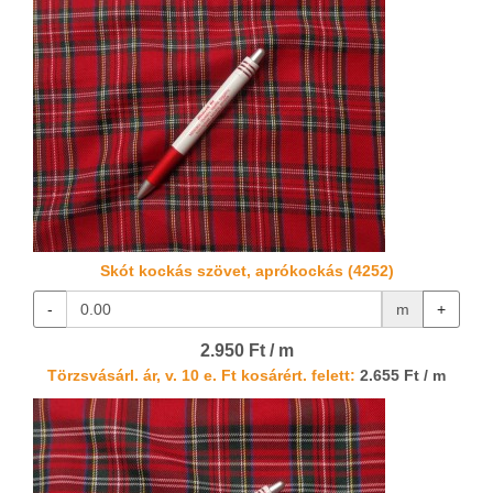
Skót kockás szövet, aprókockás (4252)
-
m
+
2.950 Ft / m
Törzsvásárl. ár, v. 10 e. Ft kosárért. felett:
2.655 Ft / m