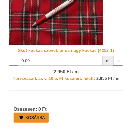
Skót kockás szövet, piros nagy kockás (4252-1)
-
m
+
2.950 Ft / m
Törzsvásárl. ár, v. 10 e. Ft kosárért. felett:
2.655 Ft / m
Összesen:
0
Ft
KOSÁRBA