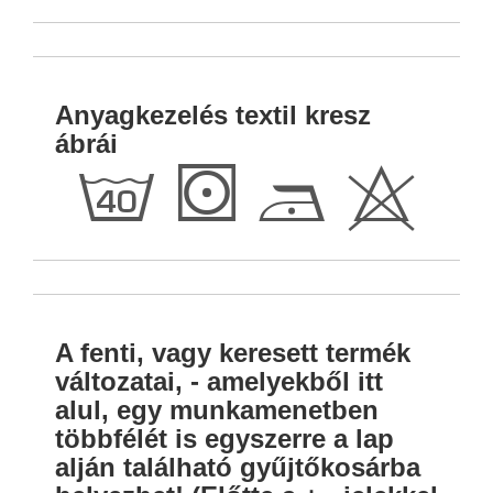
Anyagkezelés textil kresz
ábrái
h
S
D
H
A fenti, vagy keresett termék
változatai, - amelyekből itt
alul, egy munkamenetben
többfélét is egyszerre a lap
alján található gyűjtőkosárba