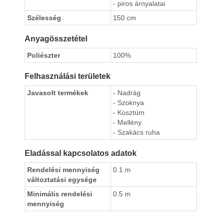
- piros árnyalatai
Szélesség
150 cm
Anyagösszetétel
Poliészter
100%
Felhasználási területek
Javasolt termékek
- Nadrág
- Szoknya
- Kosztüm
- Mellény
- Szakács ruha
Eladással kapcsolatos adatok
Rendelési mennyiség
0.1 m
változtatási egysége
Minimális rendelési
0.5 m
mennyiség