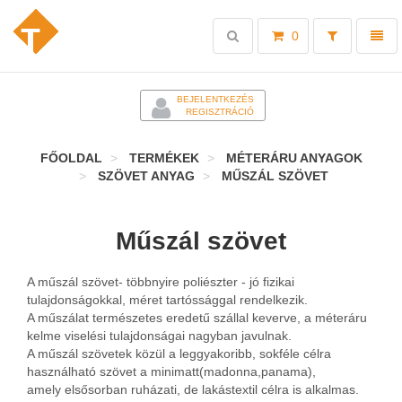
Toggle
Toggl
0
search
naviga
-
BEJELENTKEZÉS
REGISZTRÁCIÓ
FŐOLDAL
TERMÉKEK
MÉTERÁRU ANYAGOK
SZÖVET ANYAG
MŰSZÁL SZÖVET
Műszál szövet
A műszál szövet- többnyire poliészter - jó fizikai
tulajdonságokkal, méret tartóssággal rendelkezik.
A műszálat természetes eredetű szállal keverve, a méteráru
kelme viselési tulajdonságai nagyban javulnak.
A műszál szövetek közül a leggyakoribb, sokféle célra
használható szövet a minimatt(madonna,panama),
amely elsősorban ruházati, de lakástextil célra is alkalmas.