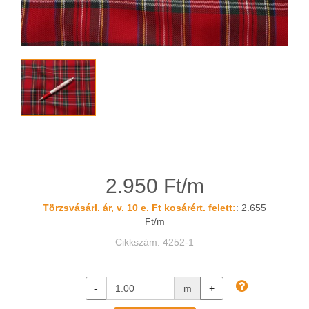
2.950 Ft/m
Törzsvásárl. ár, v. 10 e. Ft kosárért. felett:
: 2.655
Ft/m
Cikkszám: 4252-1
-
m
+