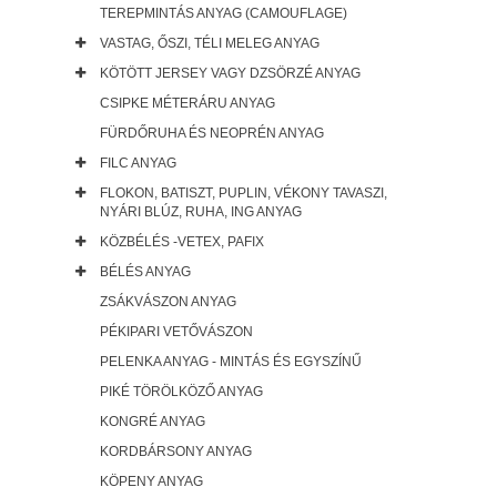
TEREPMINTÁS ANYAG (CAMOUFLAGE)
VASTAG, ŐSZI, TÉLI MELEG ANYAG
KÖTÖTT JERSEY VAGY DZSÖRZÉ ANYAG
CSIPKE MÉTERÁRU ANYAG
FÜRDŐRUHA ÉS NEOPRÉN ANYAG
FILC ANYAG
FLOKON, BATISZT, PUPLIN, VÉKONY TAVASZI,
NYÁRI BLÚZ, RUHA, ING ANYAG
KÖZBÉLÉS -VETEX, PAFIX
BÉLÉS ANYAG
ZSÁKVÁSZON ANYAG
PÉKIPARI VETŐVÁSZON
PELENKA ANYAG - MINTÁS ÉS EGYSZÍNŰ
PIKÉ TÖRÖLKÖZŐ ANYAG
KONGRÉ ANYAG
KORDBÁRSONY ANYAG
KÖPENY ANYAG