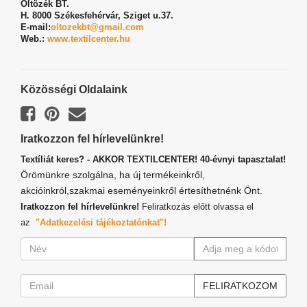
Öltözék BT.
H. 8000 Székesfehérvár,
Sziget u.37.
E-mail:
oltozekbt@gmail.com
Web.:
www.textilcenter.hu
Közösségi Oldalaink
Iratkozzon fel hírlevelünkre!
Textíliát keres? - AKKOR TEXTILCENTER! 40-évnyi tapasztalat!
Örömünkre szolgálna, ha új termékeinkről,
akcióinkról,szakmai eseményeinkről értesíthetnénk Önt.
Iratkozzon fel hírlevelünkre!
Feliratkozás előtt olvassa el
az
"Adatkezelési tájékoztatónkat"!