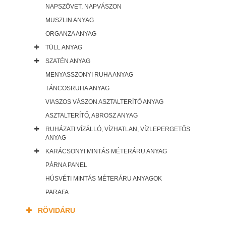
NAPSZÖVET, NAPVÁSZON
MUSZLIN ANYAG
ORGANZA ANYAG
TÜLL ANYAG
SZATÉN ANYAG
MENYASSZONYI RUHA ANYAG
TÁNCOSRUHA ANYAG
VIASZOS VÁSZON ASZTALTERÍTŐ ANYAG
ASZTALTERÍTŐ, ABROSZ ANYAG
RUHÁZATI VÍZÁLLÓ, VÍZHATLAN, VÍZLEPERGETŐS
ANYAG
KARÁCSONYI MINTÁS MÉTERÁRU ANYAG
PÁRNA PANEL
HÚSVÉTI MINTÁS MÉTERÁRU ANYAGOK
PARAFA
RÖVIDÁRU