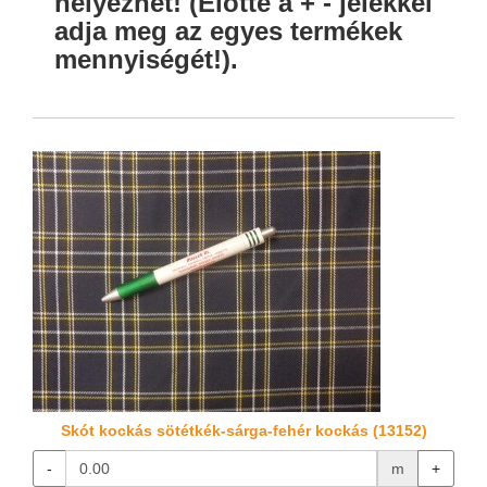
helyezhet! (Előtte a + - jelekkel
adja meg az egyes termékek
mennyiségét!).
Skót kockás sötétkék-sárga-fehér kockás (13152)
-
m
+