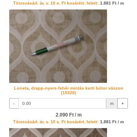
Törzsvásárl. ár, v. 10 e. Ft kosárért. felett:
1.881 Ft / m
Loneta, drapp-nyers-fehér mintás kerti bútor vászon
(15320)
-
m
+
2.090 Ft / m
Törzsvásárl. ár, v. 10 e. Ft kosárért. felett:
1.881 Ft / m