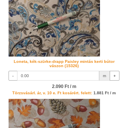
Loneta, kék-szürke-drapp Paisley mintás kerti bútor
vászon (15326)
-
m
+
2.090 Ft / m
Törzsvásárl. ár, v. 10 e. Ft kosárért. felett:
1.881 Ft / m