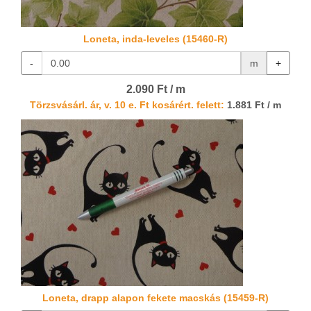
Loneta, inda-leveles (15460-R)
-
m
+
2.090 Ft / m
Törzsvásárl. ár, v. 10 e. Ft kosárért. felett:
1.881 Ft / m
Loneta, drapp alapon fekete macskás (15459-R)