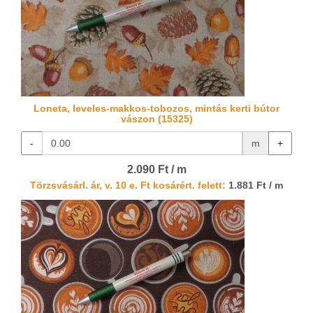
Loneta, leveles-makkos-tobozos, mintás kerti bútor
vászon (15325)
-
m
+
2.090 Ft / m
Törzsvásárl. ár, v. 10 e. Ft kosárért. felett:
1.881 Ft / m