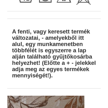
h
Q
E
H
A fenti, vagy keresett termék
változatai, - amelyekből itt
alul, egy munkamenetben
többfélét is egyszerre a lap
alján található gyűjtőkosárba
helyezhet! (Előtte a + - jelekkel
adja meg az egyes termékek
mennyiségét!).