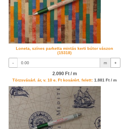
Loneta, színes parketta mintás kerti bútor vászon
(15318)
-
m
+
2.090 Ft / m
Törzsvásárl. ár, v. 10 e. Ft kosárért. felett:
1.881 Ft / m