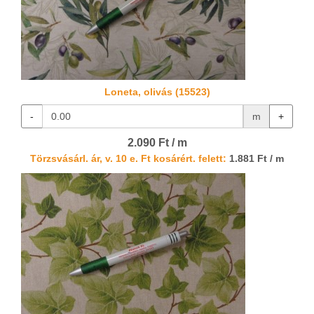
Loneta, olivás (15523)
-
m
+
2.090 Ft / m
Törzsvásárl. ár, v. 10 e. Ft kosárért. felett:
1.881 Ft / m