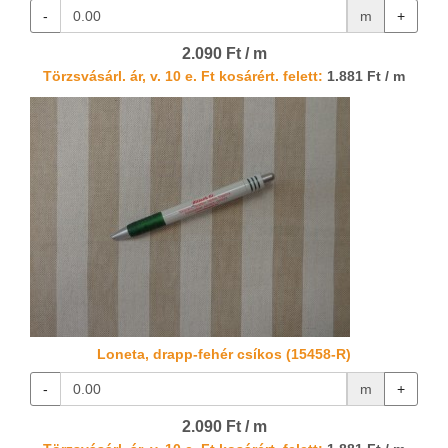
-
m
+
2.090 Ft / m
Törzsvásárl. ár, v. 10 e. Ft kosárért. felett:
1.881 Ft / m
Loneta, drapp-fehér csíkos (15458-R)
-
m
+
2.090 Ft / m