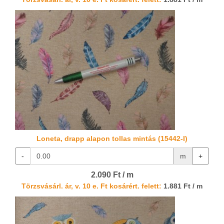
Loneta, drapp alapon tollas mintás (15442-I)
-
m
+
2.090 Ft / m
Törzsvásárl. ár, v. 10 e. Ft kosárért. felett:
1.881 Ft / m