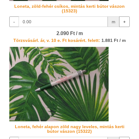
Loneta, zöld-fehér csíkos, mintás kerti bútor vászon
(15323)
-
m
+
2.090 Ft / m
Törzsvásárl. ár, v. 10 e. Ft kosárért. felett:
1.881 Ft / m
Loneta, fehér alapon zöld nagy leveles, mintás kerti
bútor vászon (15322)