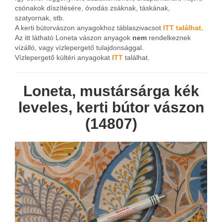
csónakok díszítésére, óvodás zsáknak, táskának,
szatyornak, stb.
A kerti bútorvászon anyagokhoz táblaszivacsot
ITT találhat.
Az itt látható Loneta vászon anyagok
nem
rendelkeznek
vízálló, vagy vízlepergető tulajdonsággal.
Vízlepergető kültéri anyagokat
ITT
találhat.
Loneta, mustársárga kék
leveles, kerti bútor vászon
(14807)