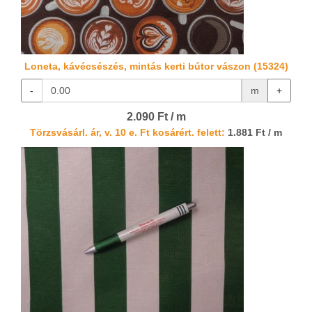
Loneta, kávécsészés, mintás kerti bútor vászon (15324)
-
m
+
2.090 Ft / m
Törzsvásárl. ár, v. 10 e. Ft kosárért. felett:
1.881 Ft / m