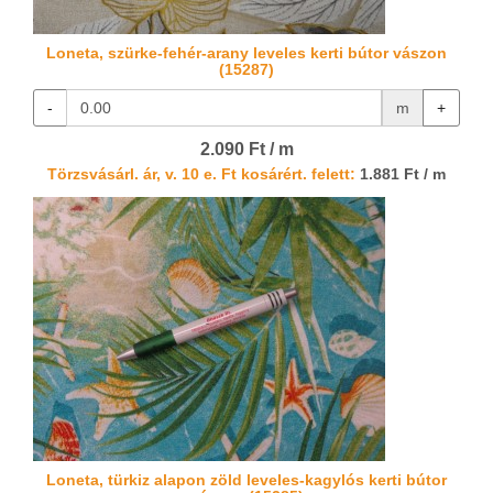
Loneta, szürke-fehér-arany leveles kerti bútor vászon
(15287)
-
m
+
2.090 Ft / m
Törzsvásárl. ár, v. 10 e. Ft kosárért. felett:
1.881 Ft / m
Loneta, türkiz alapon zöld leveles-kagylós kerti bútor