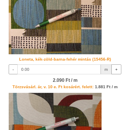
Loneta, kék-zöld-barna-fehér mintás (15456-R)
-
m
+
2.090 Ft / m
Törzsvásárl. ár, v. 10 e. Ft kosárért. felett:
1.881 Ft / m