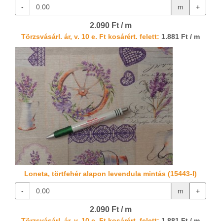
-
m
+
2.090 Ft / m
Törzsvásárl. ár, v. 10 e. Ft kosárért. felett:
1.881 Ft / m
Loneta, törtfehér alapon levendula mintás (15443-I)
-
m
+
2.090 Ft / m
Törzsvásárl. ár, v. 10 e. Ft kosárért. felett:
1.881 Ft / m