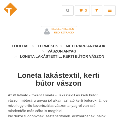
Toggle
Toggl
0
search
naviga
-
BEJELENTKEZÉS
REGISZTRÁCIÓ
FŐOLDAL
TERMÉKEK
MÉTERÁRU ANYAGOK
VÁSZON ANYAG
LONETA LAKÁSTEXTIL, KERTI BÚTOR VÁSZON
Loneta lakástextil, kerti
bútor vászon
Az itt látható - főként Loneta - lakástextil és kerti bútor
vászon méteráru anyag jól alkalmazható kerti bútoroknál, de
mivel egy erős kevertszálas vászon anyagról van szó,
mindenféle más célra is megfelel.
Így dekor függönynek, asztalterítőnek, díszpárnának, hajók,