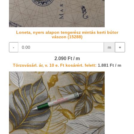
Loneta, nyers alapon tengerész mintás kerti bútor
vászon (15288)
-
m
+
2.090 Ft / m
Törzsvásárl. ár, v. 10 e. Ft kosárért. felett:
1.881 Ft / m