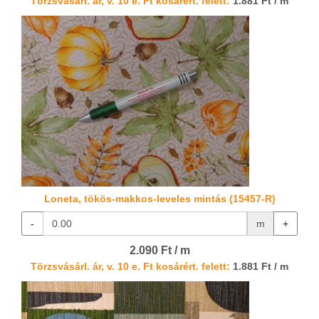
Törzsvásárl. ár, v. 10 e. Ft kosárért. felett:
1.881 Ft / m
Loneta, tökös-makkos-leveles mintás (15457-R)
-
m
+
2.090 Ft / m
Törzsvásárl. ár, v. 10 e. Ft kosárért. felett:
1.881 Ft / m