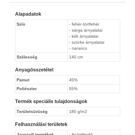
Alapadatok
Szín
- fehér-törtfehér
- sárga árnyalatai
- kék árnyalatai
- szürke árnyalatai
- narancs
Szélesség
140 cm
Anyagösszetétel
Pamut
45%
Poliészter
55%
Termék speciális tulajdonságok
Területsürüség
180 g/m2
Felhasználási területek
Javasolt termékek
- Asztalterítő