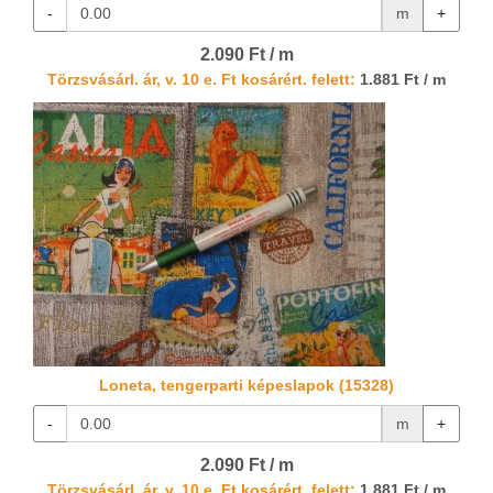
-
m
+
2.090 Ft / m
Törzsvásárl. ár, v. 10 e. Ft kosárért. felett:
1.881 Ft / m
Loneta, tengerparti képeslapok (15328)
-
m
+
2.090 Ft / m
Törzsvásárl. ár, v. 10 e. Ft kosárért. felett:
1.881 Ft / m