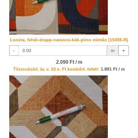
Loneta, fehér-drapp-narancs-kék-piros mintás (15455-R)
-
m
+
2.090 Ft / m
Törzsvásárl. ár, v. 10 e. Ft kosárért. felett:
1.881 Ft / m