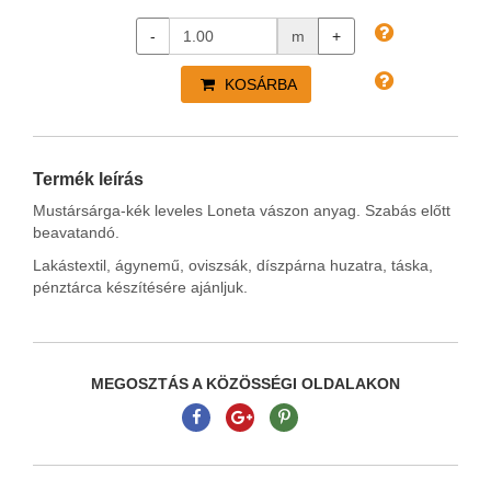
-
m
+
KOSÁRBA
Termék leírás
Mustársárga-kék leveles Loneta vászon anyag. Szabás előtt
beavatandó.
Lakástextil, ágynemű, oviszsák, díszpárna huzatra, táska,
pénztárca készítésére ajánljuk.
MEGOSZTÁS A KÖZÖSSÉGI OLDALAKON