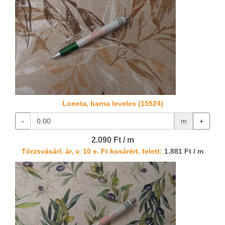
Loneta, barna leveles (15524)
-
m
+
2.090 Ft / m
Törzsvásárl. ár, v. 10 e. Ft kosárért. felett:
1.881 Ft / m