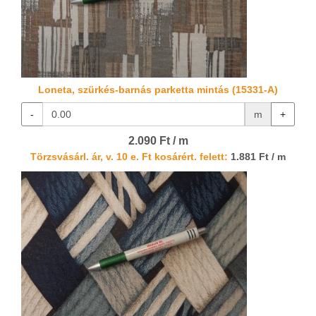
Loneta, szürkés-barnás parketta mintás (15331-A)
-
m
+
2.090 Ft / m
Törzsvásárl. ár, v. 10 e. Ft kosárért. felett:
1.881 Ft / m