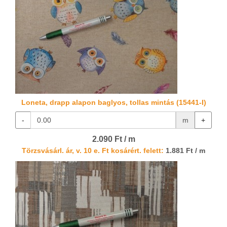
Loneta, drapp alapon baglyos, tollas mintás (15441-I)
-
m
+
2.090 Ft / m
Törzsvásárl. ár, v. 10 e. Ft kosárért. felett:
1.881 Ft / m