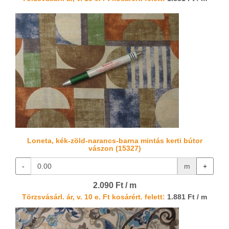
Loneta, kék-zöld-narancs-barna mintás kerti bútor
vászon (15327)
-
m
+
2.090 Ft / m
Törzsvásárl. ár, v. 10 e. Ft kosárért. felett:
1.881 Ft / m