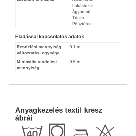
- Lakástextil
- Ágynemű
- Táska
- Pénztárca
Eladással kapcsolatos adatok
Rendelési mennyiség
0.1 m
változtatási egysége
Minimális rendelési
0.5 m
mennyiség
Anyagkezelés textil kresz
ábrái