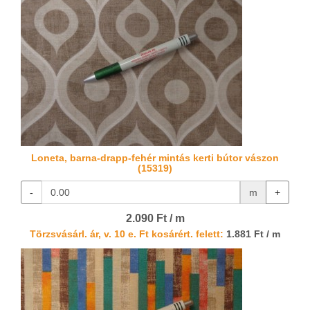
Loneta, barna-drapp-fehér mintás kerti bútor vászon
(15319)
-
m
+
2.090 Ft / m
Törzsvásárl. ár, v. 10 e. Ft kosárért. felett:
1.881 Ft / m