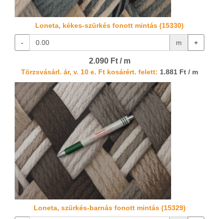
Loneta, kékes-szürkés fonott mintás (15330)
-
m
+
2.090 Ft / m
Törzsvásárl. ár, v. 10 e. Ft kosárért. felett:
1.881 Ft / m
Loneta, szürkés-barnás fonott mintás (15329)