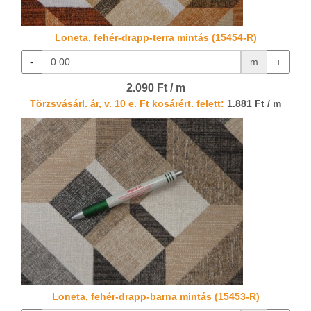
Loneta, fehér-drapp-terra mintás (15454-R)
-
m
+
2.090 Ft / m
Törzsvásárl. ár, v. 10 e. Ft kosárért. felett:
1.881 Ft / m
Loneta, fehér-drapp-barna mintás (15453-R)