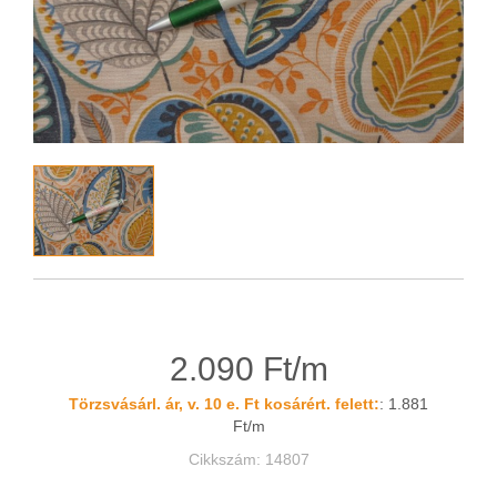
2.090 Ft/m
Törzsvásárl. ár, v. 10 e. Ft kosárért. felett:
: 1.881
Ft/m
Cikkszám: 14807