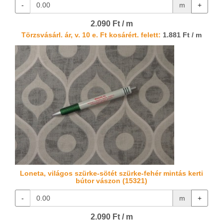
-
m
+
2.090 Ft / m
Törzsvásárl. ár, v. 10 e. Ft kosárért. felett:
1.881 Ft / m
Loneta, világos szürke-sötét szürke-fehér mintás kerti
bútor vászon (15321)
-
m
+
2.090 Ft / m