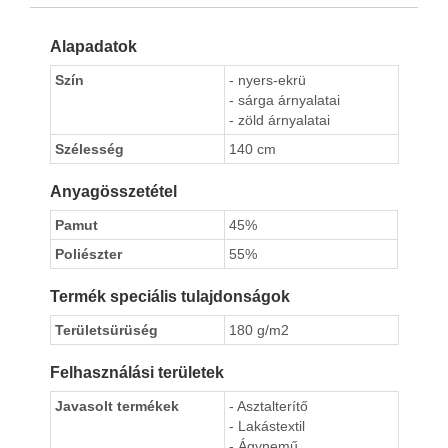
Alapadatok
Szín
- nyers-ekrü
- sárga árnyalatai
- zöld árnyalatai
Szélesség
140 cm
Anyagösszetétel
Pamut
45%
Poliészter
55%
Termék speciális tulajdonságok
Területsürüség
180 g/m2
Felhasználási területek
Javasolt termékek
- Asztalterítő
- Lakástextil
- Ágynemű