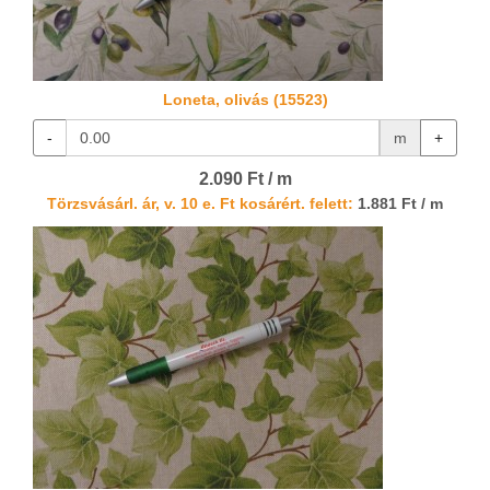
Loneta, olivás (15523)
-
m
+
2.090 Ft / m
Törzsvásárl. ár, v. 10 e. Ft kosárért. felett:
1.881 Ft / m