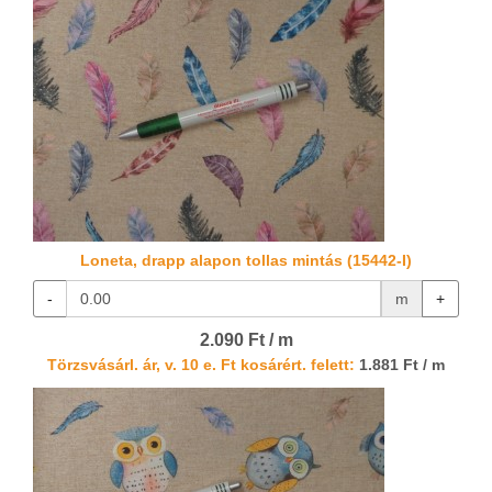
Loneta, drapp alapon tollas mintás (15442-I)
-
m
+
2.090 Ft / m
Törzsvásárl. ár, v. 10 e. Ft kosárért. felett:
1.881 Ft / m