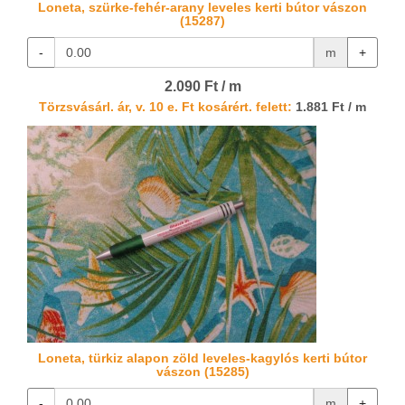
Loneta, szürke-fehér-arany leveles kerti bútor vászon
(15287)
-
m
+
2.090 Ft / m
Törzsvásárl. ár, v. 10 e. Ft kosárért. felett:
1.881 Ft / m
Loneta, türkiz alapon zöld leveles-kagylós kerti bútor
vászon (15285)
-
m
+