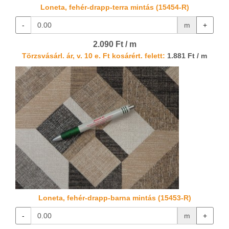
Loneta, fehér-drapp-terra mintás (15454-R)
-
m
+
2.090 Ft / m
Törzsvásárl. ár, v. 10 e. Ft kosárért. felett:
1.881 Ft / m
Loneta, fehér-drapp-barna mintás (15453-R)
-
m
+