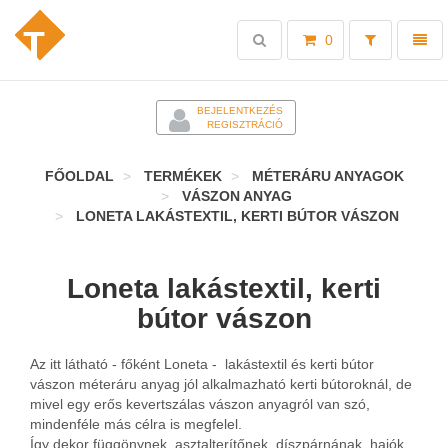
Toggle
Toggl
0
search
naviga
-
BEJELENTKEZÉS
REGISZTRÁCIÓ
FŐOLDAL
TERMÉKEK
MÉTERÁRU ANYAGOK
VÁSZON ANYAG
LONETA LAKÁSTEXTIL, KERTI BÚTOR VÁSZON
Loneta lakástextil, kerti
bútor vászon
Az itt látható - főként Loneta - lakástextil és kerti bútor
vászon méteráru anyag jól alkalmazható kerti bútoroknál, de
mivel egy erős kevertszálas vászon anyagról van szó,
mindenféle más célra is megfelel.
Így dekor függönynek, asztalterítőnek, díszpárnának, hajók,