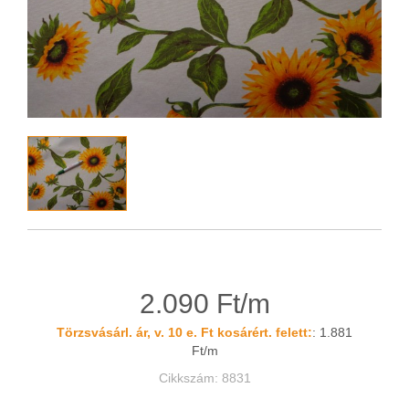
2.090 Ft/m
Törzsvásárl. ár, v. 10 e. Ft kosárért. felett:
: 1.881
Ft/m
Cikkszám: 8831