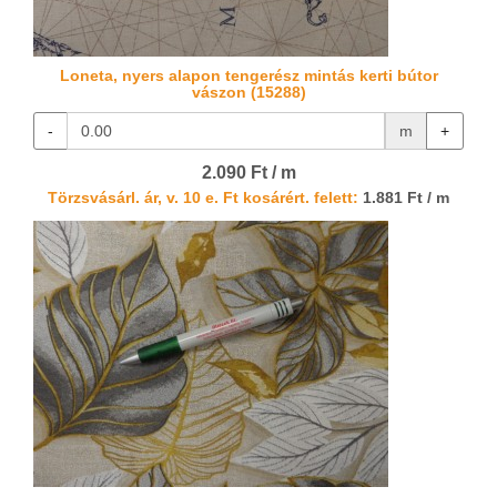
Loneta, nyers alapon tengerész mintás kerti bútor
vászon (15288)
-
m
+
2.090 Ft / m
Törzsvásárl. ár, v. 10 e. Ft kosárért. felett:
1.881 Ft / m