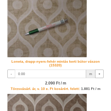
Loneta, drapp-nyers-fehér mintás kerti bútor vászon
(15320)
-
m
+
2.090 Ft / m
Törzsvásárl. ár, v. 10 e. Ft kosárért. felett:
1.881 Ft / m