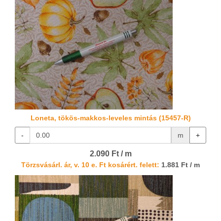
Loneta, tökös-makkos-leveles mintás (15457-R)
-
m
+
2.090 Ft / m
Törzsvásárl. ár, v. 10 e. Ft kosárért. felett:
1.881 Ft / m