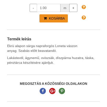
-
m
+
KOSÁRBA
Termék leírás
Ekrü alapon sárga napraforgós Loneta vászon
anyag. Szabás előtt beavatandó.
Lakástextil, ágynemű, oviszsák, díszpárna huzatra, táska,
pénztárca készítésére ajánljuk.
MEGOSZTÁS A KÖZÖSSÉGI OLDALAKON