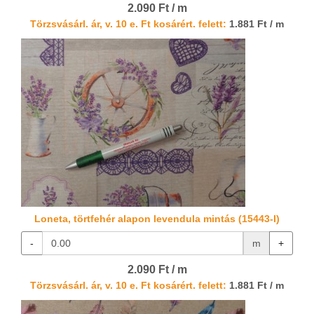
2.090 Ft / m
Törzsvásárl. ár, v. 10 e. Ft kosárért. felett:
1.881 Ft / m
Loneta, törtfehér alapon levendula mintás (15443-I)
-
m
+
2.090 Ft / m
Törzsvásárl. ár, v. 10 e. Ft kosárért. felett:
1.881 Ft / m