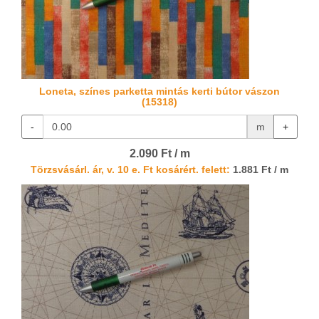
Loneta, színes parketta mintás kerti bútor vászon
(15318)
-
m
+
2.090 Ft / m
Törzsvásárl. ár, v. 10 e. Ft kosárért. felett:
1.881 Ft / m