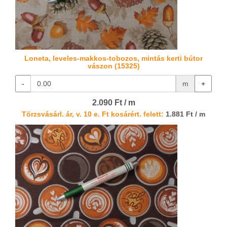
Loneta, leveles-makkos-tobozos, mintás kerti bútor
vászon (15325)
-
m
+
2.090 Ft / m
Törzsvásárl. ár, v. 10 e. Ft kosárért. felett:
1.881 Ft / m