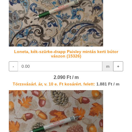
Loneta, kék-szürke-drapp Paisley mintás kerti bútor
vászon (15326)
-
m
+
2.090 Ft / m
Törzsvásárl. ár, v. 10 e. Ft kosárért. felett:
1.881 Ft / m