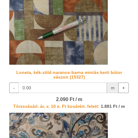
Loneta, kék-zöld-narancs-barna mintás kerti bútor
vászon (15327)
-
m
+
2.090 Ft / m
Törzsvásárl. ár, v. 10 e. Ft kosárért. felett:
1.881 Ft / m