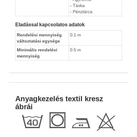
- Táska
- Pénztárca
Eladással kapcsolatos adatok
Rendelési mennyiség
0.1 m
változtatási egysége
Minimális rendelési
0.5 m
mennyiség
Anyagkezelés textil kresz
ábrái
h
Q
E
H