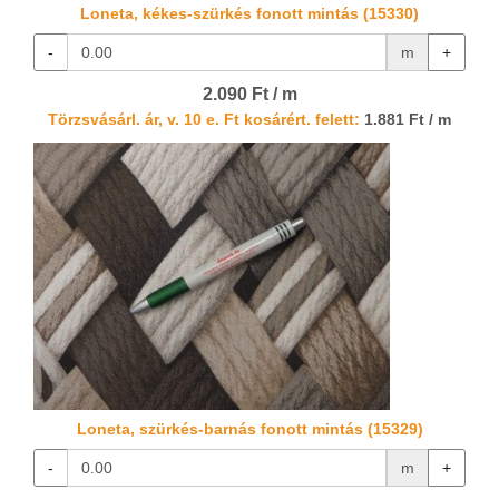
Loneta, kékes-szürkés fonott mintás (15330)
-
m
+
2.090 Ft / m
Törzsvásárl. ár, v. 10 e. Ft kosárért. felett:
1.881 Ft / m
Loneta, szürkés-barnás fonott mintás (15329)
-
m
+