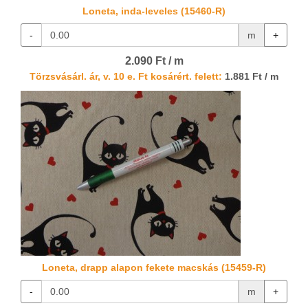
Loneta, inda-leveles (15460-R)
-
m
+
2.090 Ft / m
Törzsvásárl. ár, v. 10 e. Ft kosárért. felett:
1.881 Ft / m
Loneta, drapp alapon fekete macskás (15459-R)
-
m
+