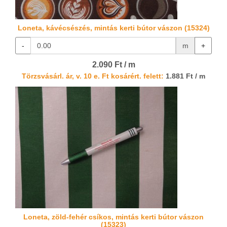
Loneta, kávécsészés, mintás kerti bútor vászon (15324)
-
m
+
2.090 Ft / m
Törzsvásárl. ár, v. 10 e. Ft kosárért. felett:
1.881 Ft / m
Loneta, zöld-fehér csíkos, mintás kerti bútor vászon
(15323)