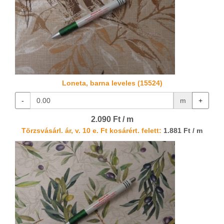
Loneta, barna leveles (15524)
-
m
+
2.090 Ft / m
Törzsvásárl. ár, v. 10 e. Ft kosárért. felett:
1.881 Ft / m