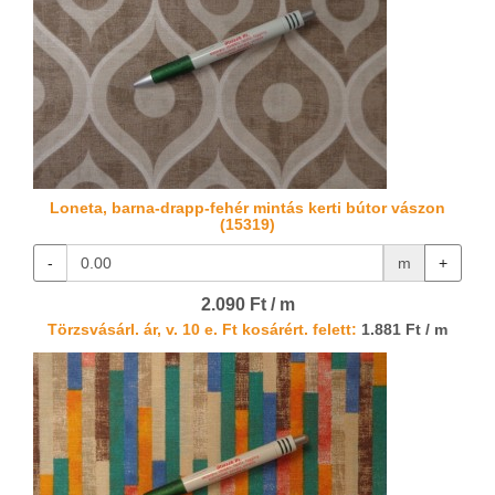
Loneta, barna-drapp-fehér mintás kerti bútor vászon
(15319)
-
m
+
2.090 Ft / m
Törzsvásárl. ár, v. 10 e. Ft kosárért. felett:
1.881 Ft / m