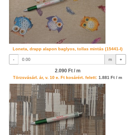
Loneta, drapp alapon baglyos, tollas mintás (15441-I)
-
m
+
2.090 Ft / m
Törzsvásárl. ár, v. 10 e. Ft kosárért. felett:
1.881 Ft / m