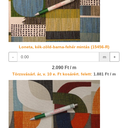
Loneta, kék-zöld-barna-fehér mintás (15456-R)
-
m
+
2.090 Ft / m
Törzsvásárl. ár, v. 10 e. Ft kosárért. felett:
1.881 Ft / m