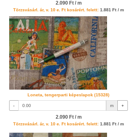
2.090 Ft / m
Törzsvásárl. ár, v. 10 e. Ft kosárért. felett:
1.881 Ft / m
Loneta, tengerparti képeslapok (15328)
-
m
+
2.090 Ft / m
Törzsvásárl. ár, v. 10 e. Ft kosárért. felett:
1.881 Ft / m