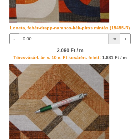
Loneta, fehér-drapp-narancs-kék-piros mintás (15455-R)
-
m
+
2.090 Ft / m
Törzsvásárl. ár, v. 10 e. Ft kosárért. felett:
1.881 Ft / m