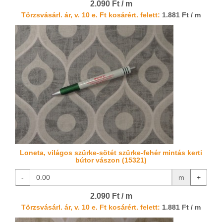
2.090 Ft / m
Törzsvásárl. ár, v. 10 e. Ft kosárért. felett:
1.881 Ft / m
Loneta, világos szürke-sötét szürke-fehér mintás kerti
bútor vászon (15321)
-
m
+
2.090 Ft / m
Törzsvásárl. ár, v. 10 e. Ft kosárért. felett:
1.881 Ft / m