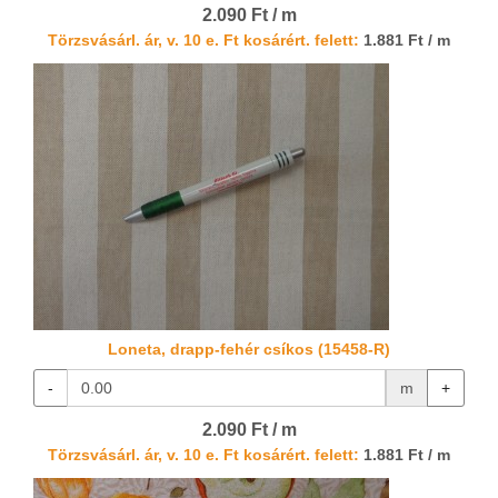
2.090 Ft / m
Törzsvásárl. ár, v. 10 e. Ft kosárért. felett:
1.881 Ft / m
Loneta, drapp-fehér csíkos (15458-R)
-
m
+
2.090 Ft / m
Törzsvásárl. ár, v. 10 e. Ft kosárért. felett:
1.881 Ft / m