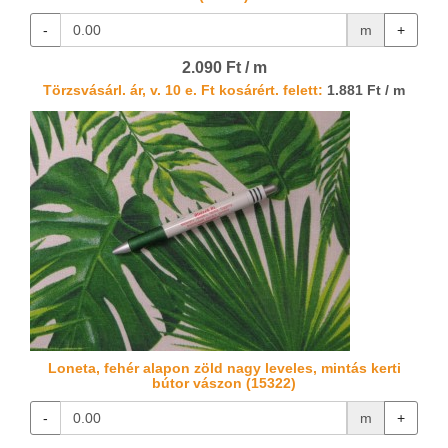
-
m
+
2.090 Ft / m
Törzsvásárl. ár, v. 10 e. Ft kosárért. felett:
1.881 Ft / m
Loneta, fehér alapon zöld nagy leveles, mintás kerti
bútor vászon (15322)
-
m
+