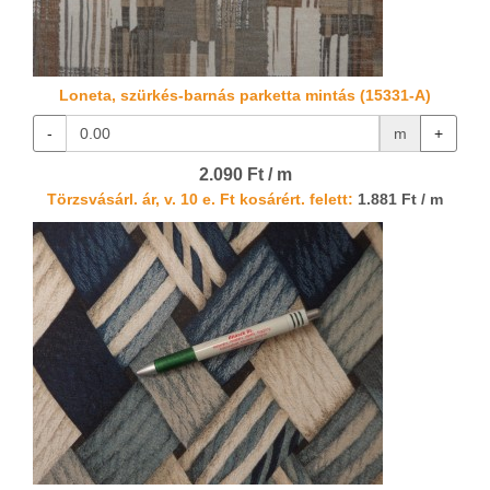
Loneta, szürkés-barnás parketta mintás (15331-A)
-
m
+
2.090 Ft / m
Törzsvásárl. ár, v. 10 e. Ft kosárért. felett:
1.881 Ft / m