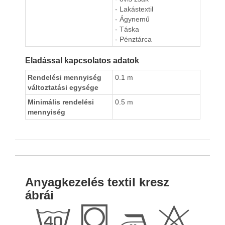
- Lakástextil
- Ágynemű
- Táska
- Pénztárca
Eladással kapcsolatos adatok
Rendelési mennyiség
0.1 m
változtatási egysége
Minimális rendelési
0.5 m
mennyiség
Anyagkezelés textil kresz
ábrái