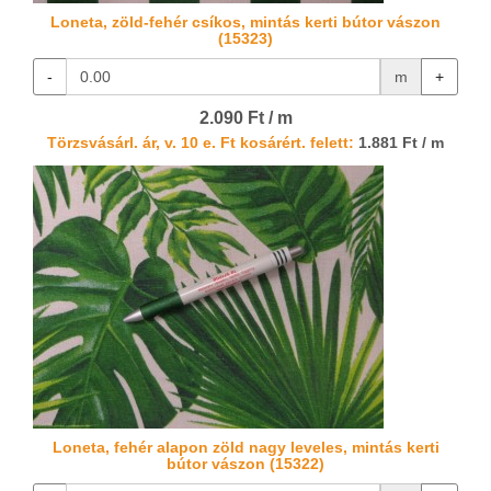
Loneta, zöld-fehér csíkos, mintás kerti bútor vászon
(15323)
-
m
+
2.090 Ft / m
Törzsvásárl. ár, v. 10 e. Ft kosárért. felett:
1.881 Ft / m
Loneta, fehér alapon zöld nagy leveles, mintás kerti
bútor vászon (15322)