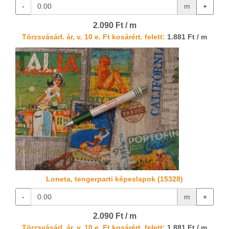
-
m
+
2.090 Ft / m
Törzsvásárl. ár, v. 10 e. Ft kosárért. felett:
1.881 Ft / m
Loneta, tengerparti képeslapok (15328)
-
m
+
2.090 Ft / m
Törzsvásárl. ár, v. 10 e. Ft kosárért. felett:
1.881 Ft / m