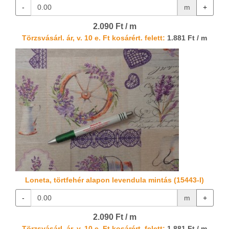
-
m
+
2.090 Ft / m
Törzsvásárl. ár, v. 10 e. Ft kosárért. felett:
1.881 Ft / m
Loneta, törtfehér alapon levendula mintás (15443-I)
-
m
+
2.090 Ft / m
Törzsvásárl. ár, v. 10 e. Ft kosárért. felett:
1.881 Ft / m