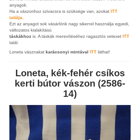
anyagok.
Ha a vászonhoz szivacsra is szüksége van, azokat
ITT
találja.
Ezt az anyagot sok vásárlónk nagy sikerrel használja egyedi,
változatos kialakítású
táskákhoz
is. A táskák merevítéséhez ragasztós vetexet
ITT
talál.
Loneta vásznakat
karácsonyi mintával
ITT
láthat!
Loneta, kék-fehér csíkos
kerti bútor vászon (2586-
14)