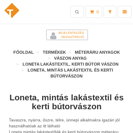
Toggle
Toggl
0
search
naviga
-
BEJELENTKEZÉS
REGISZTRÁCIÓ
FŐOLDAL
TERMÉKEK
MÉTERÁRU ANYAGOK
VÁSZON ANYAG
LONETA LAKÁSTEXTIL, KERTI BÚTOR VÁSZON
LONETA, MINTÁS LAKÁSTEXTIL ÉS KERTI
BÚTORVÁSZON
Loneta, mintás lakástextil és
kerti bútorvászon
Tavaszra, nyárra, őszre, télre, ünnepi alkalmakra igazán jól
használhatóak az itt látható
Loneta mintás lakástextíliák és kerti bútorvászon méteráru