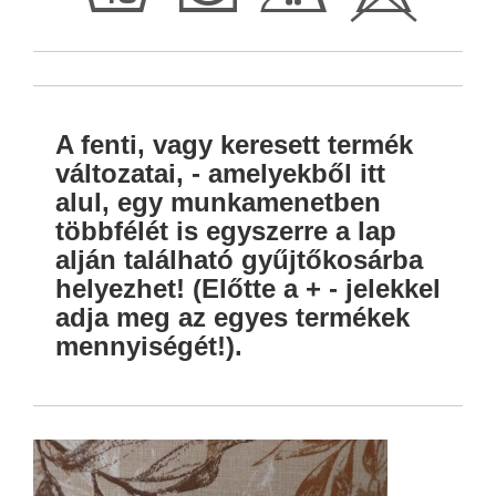
h
Q
E
H
A fenti, vagy keresett termék
változatai, - amelyekből itt
alul, egy munkamenetben
többfélét is egyszerre a lap
alján található gyűjtőkosárba
helyezhet! (Előtte a + - jelekkel
adja meg az egyes termékek
mennyiségét!).