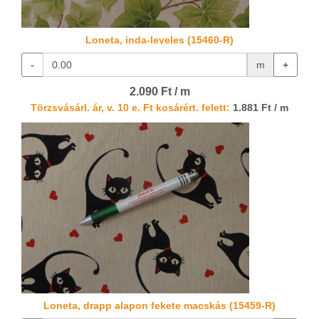
Loneta, inda-leveles (15460-R)
-
m
+
2.090 Ft / m
Törzsvásárl. ár, v. 10 e. Ft kosárért. felett:
1.881 Ft / m
Loneta, drapp alapon fekete macskás (15459-R)