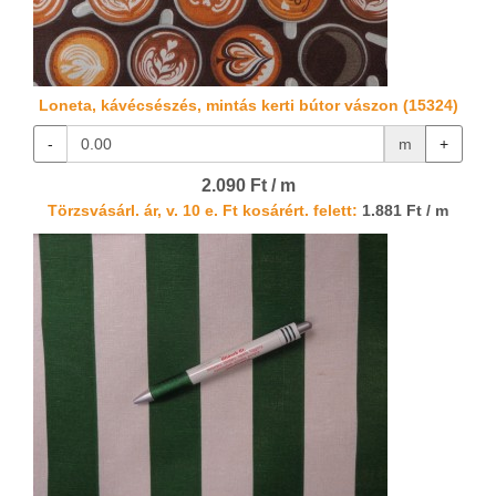
Loneta, kávécsészés, mintás kerti bútor vászon (15324)
-
m
+
2.090 Ft / m
Törzsvásárl. ár, v. 10 e. Ft kosárért. felett:
1.881 Ft / m