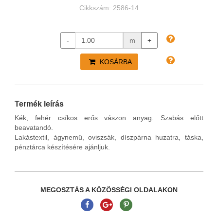
Cikkszám: 2586-14
-
m
+
KOSÁRBA
Termék leírás
Kék, fehér csíkos erős vászon anyag. Szabás
előtt
beavatandó.
Lakástextil, ágynemű, oviszsák, díszpárna huzatra, táska,
pénztárca készítésére ajánljuk.
MEGOSZTÁS A KÖZÖSSÉGI OLDALAKON