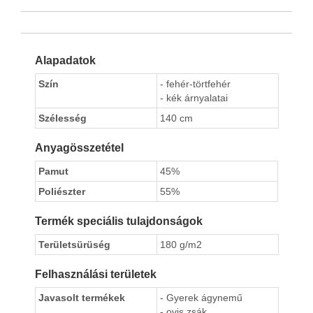
Alapadatok
Szín
- fehér-törtfehér
- kék árnyalatai
Szélesség
140 cm
Anyagösszetétel
Pamut
45%
Poliészter
55%
Termék speciális tulajdonságok
Területsürüség
180 g/m2
Felhasználási területek
Javasolt termékek
- Gyerek ágynemű
- ovis zsák