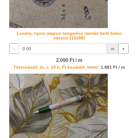
Loneta, nyers alapon tengerész mintás kerti bútor
vászon (15288)
-
m
+
2.090 Ft / m
Törzsvásárl. ár, v. 10 e. Ft kosárért. felett:
1.881 Ft / m