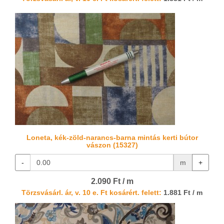
Loneta, kék-zöld-narancs-barna mintás kerti bútor
vászon (15327)
-
m
+
2.090 Ft / m
Törzsvásárl. ár, v. 10 e. Ft kosárért. felett:
1.881 Ft / m