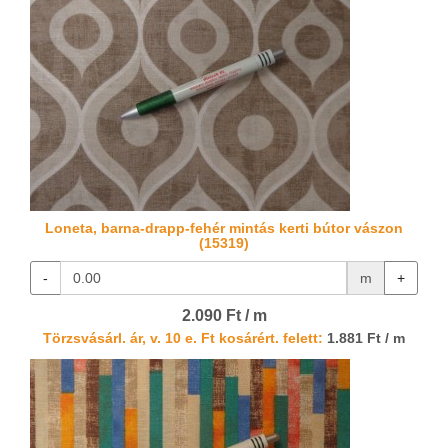
Loneta, barna-drapp-fehér mintás kerti bútor vászon
(15319)
-
m
+
2.090 Ft / m
Törzsvásárl. ár, v. 10 e. Ft kosárért. felett:
1.881 Ft / m