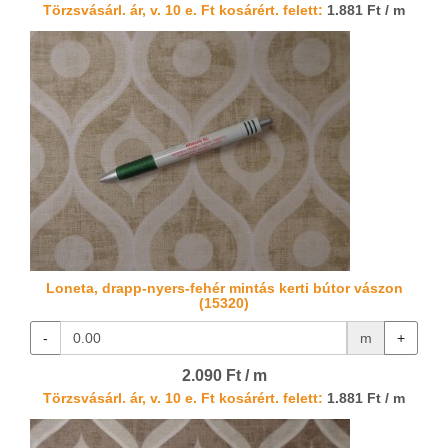
Törzsvásárl. ár, v. 10 e. Ft kosárért. felett:
1.881 Ft / m
Loneta, drapp-nyers-fehér mintás kerti bútor vászon
(15320)
-
m
+
2.090 Ft / m
Törzsvásárl. ár, v. 10 e. Ft kosárért. felett:
1.881 Ft / m