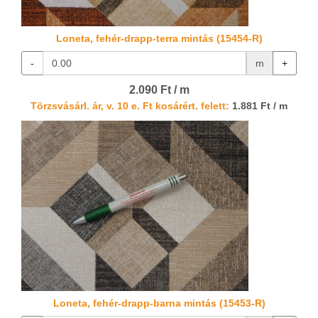
Loneta, fehér-drapp-terra mintás (15454-R)
-
m
+
2.090 Ft / m
Törzsvásárl. ár, v. 10 e. Ft kosárért. felett:
1.881 Ft / m
Loneta, fehér-drapp-barna mintás (15453-R)