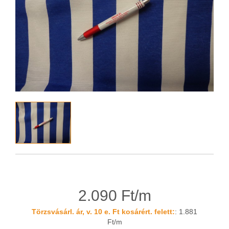
2.090 Ft/m
Törzsvásárl. ár, v. 10 e. Ft kosárért. felett:
: 1.881
Ft/m