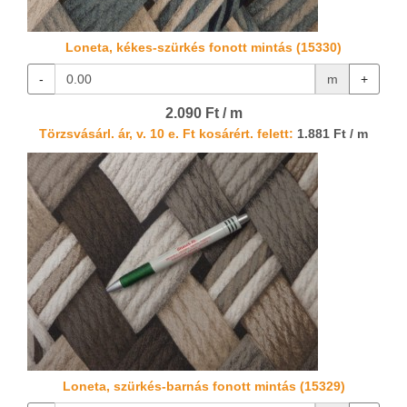
Loneta, kékes-szürkés fonott mintás (15330)
-
m
+
2.090 Ft / m
Törzsvásárl. ár, v. 10 e. Ft kosárért. felett:
1.881 Ft / m
Loneta, szürkés-barnás fonott mintás (15329)