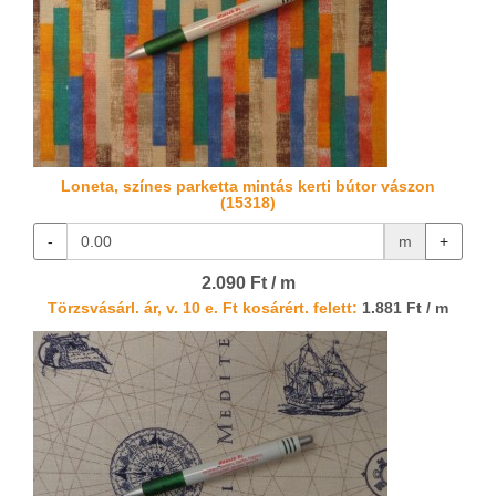
Loneta, színes parketta mintás kerti bútor vászon
(15318)
-
m
+
2.090 Ft / m
Törzsvásárl. ár, v. 10 e. Ft kosárért. felett:
1.881 Ft / m