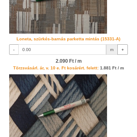
Loneta, szürkés-barnás parketta mintás (15331-A)
-
m
+
2.090 Ft / m
Törzsvásárl. ár, v. 10 e. Ft kosárért. felett:
1.881 Ft / m