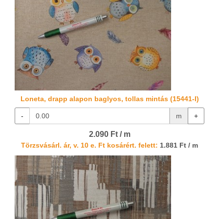
Loneta, drapp alapon baglyos, tollas mintás (15441-I)
-
m
+
2.090 Ft / m
Törzsvásárl. ár, v. 10 e. Ft kosárért. felett:
1.881 Ft / m