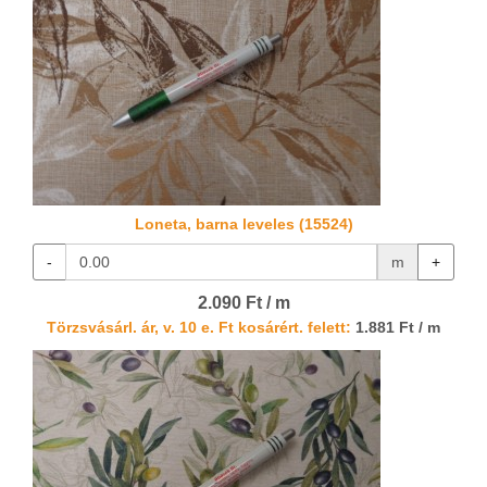
Loneta, barna leveles (15524)
-
m
+
2.090 Ft / m
Törzsvásárl. ár, v. 10 e. Ft kosárért. felett:
1.881 Ft / m