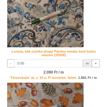
Loneta, kék-szürke-drapp Paisley mintás kerti bútor
vászon (15326)
-
m
+
2.090 Ft / m
Törzsvásárl. ár, v. 10 e. Ft kosárért. felett:
1.881 Ft / m