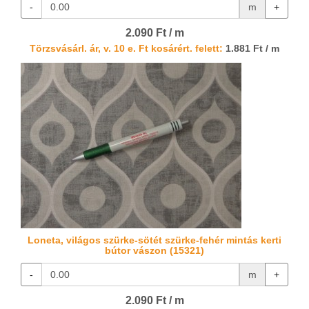
-
m
+
2.090 Ft / m
Törzsvásárl. ár, v. 10 e. Ft kosárért. felett:
1.881 Ft / m
Loneta, világos szürke-sötét szürke-fehér mintás kerti
bútor vászon (15321)
-
m
+
2.090 Ft / m