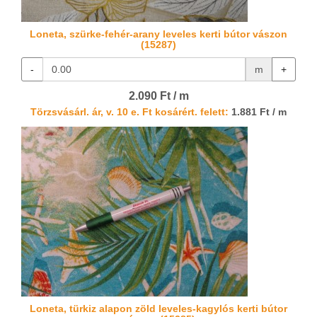
Loneta, szürke-fehér-arany leveles kerti bútor vászon
(15287)
-
m
+
2.090 Ft / m
Törzsvásárl. ár, v. 10 e. Ft kosárért. felett:
1.881 Ft / m
Loneta, türkiz alapon zöld leveles-kagylós kerti bútor