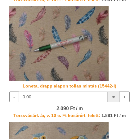
Loneta, drapp alapon tollas mintás (15442-I)
-
m
+
2.090 Ft / m
Törzsvásárl. ár, v. 10 e. Ft kosárért. felett:
1.881 Ft / m