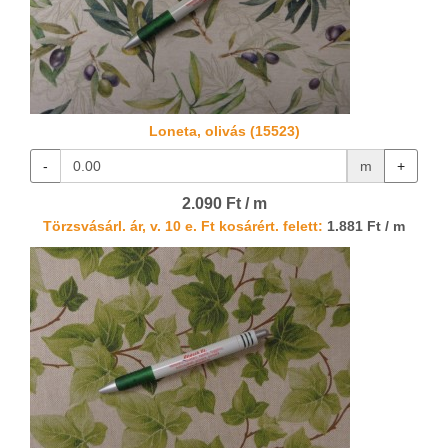
Loneta, olivás (15523)
-
m
+
2.090 Ft / m
Törzsvásárl. ár, v. 10 e. Ft kosárért. felett:
1.881 Ft / m