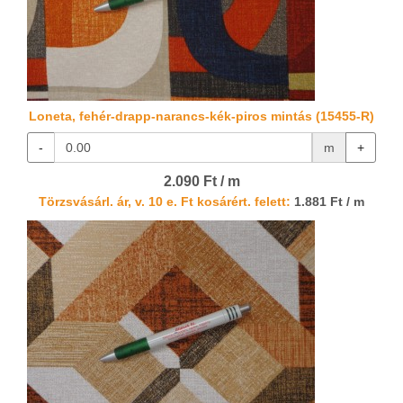
Loneta, fehér-drapp-narancs-kék-piros mintás (15455-R)
-
m
+
2.090 Ft / m
Törzsvásárl. ár, v. 10 e. Ft kosárért. felett:
1.881 Ft / m