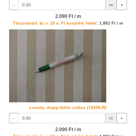
-
m
+
2.090 Ft / m
Törzsvásárl. ár, v. 10 e. Ft kosárért. felett:
1.881 Ft / m
Loneta, drapp-fehér csíkos (15458-R)
-
m
+
2.090 Ft / m