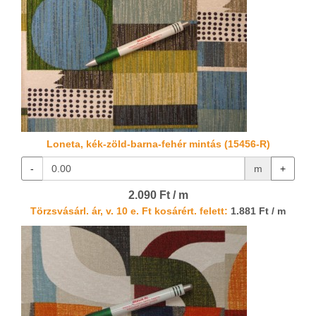
Loneta, kék-zöld-barna-fehér mintás (15456-R)
-
m
+
2.090 Ft / m
Törzsvásárl. ár, v. 10 e. Ft kosárért. felett:
1.881 Ft / m