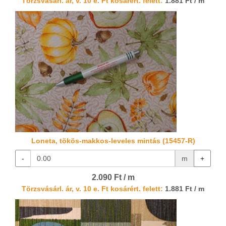
Törzsvásárl. ár, v. 10 e. Ft kosárért. felett:
1.881 Ft / m
Loneta, tökös-makkos-leveles mintás (15457-R)
-
m
+
2.090 Ft / m
Törzsvásárl. ár, v. 10 e. Ft kosárért. felett:
1.881 Ft / m