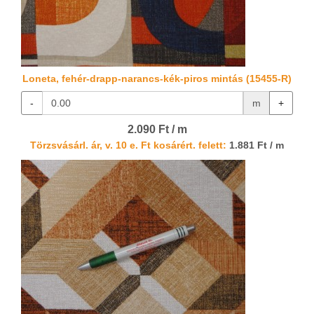
Loneta, fehér-drapp-narancs-kék-piros mintás (15455-R)
-
m
+
2.090 Ft / m
Törzsvásárl. ár, v. 10 e. Ft kosárért. felett:
1.881 Ft / m