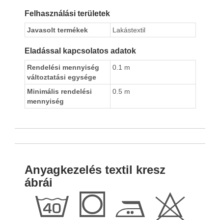
Felhasználási területek
Javasolt termékek
Lakástextil
Eladással kapcsolatos adatok
Rendelési mennyiség
0.1 m
változtatási egysége
Minimális rendelési
0.5 m
mennyiség
Anyagkezelés textil kresz
ábrái
h
Q
E
H