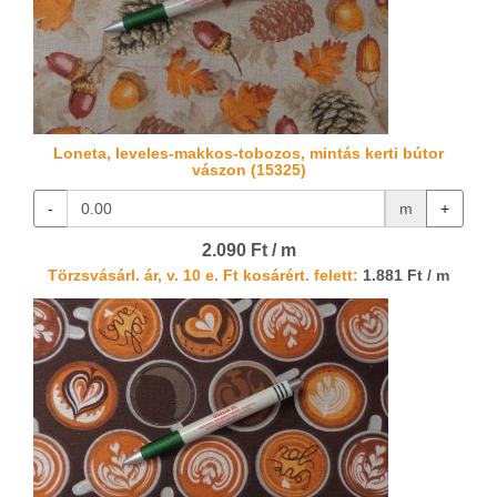
Loneta, leveles-makkos-tobozos, mintás kerti bútor
vászon (15325)
-
m
+
2.090 Ft / m
Törzsvásárl. ár, v. 10 e. Ft kosárért. felett:
1.881 Ft / m