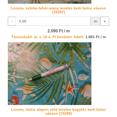
Loneta, szürke-fehér-arany leveles kerti bútor vászon
(15287)
-
m
+
2.090 Ft / m
Törzsvásárl. ár, v. 10 e. Ft kosárért. felett:
1.881 Ft / m
Loneta, türkiz alapon zöld leveles-kagylós kerti bútor
vászon (15285)