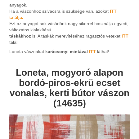
anyagok.
Ha a vászonhoz szivacsra is szüksége van, azokat
ITT
találja.
Ezt az anyagot sok vásárlónk nagy sikerrel használja egyedi,
változatos kialakítású
táskákhoz
is. A táskák merevítéséhez ragasztós vetexet
ITT
talál.
Loneta vásznakat
karácsonyi mintával
ITT
láthat!
Loneta, mogyoró alapon
bordó-piros-ekrü ecset
vonalas, kerti bútor vászon
(14635)