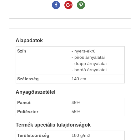
Alapadatok
Szín
- nyers-ekrü
- piros árnyalatai
- drapp árnyalatai
- bordó árnyalatai
Szélesség
140 cm
Anyagösszetétel
Pamut
45%
Poliészter
55%
Termék speciális tulajdonságok
Területsürüség
180 g/m2