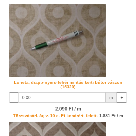
Loneta, drapp-nyers-fehér mintás kerti bútor vászon
(15320)
-
m
+
2.090 Ft / m
Törzsvásárl. ár, v. 10 e. Ft kosárért. felett:
1.881 Ft / m