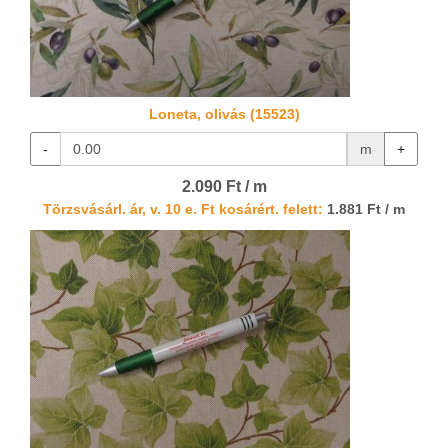
Loneta, olivás (15523)
-
m
+
2.090 Ft / m
Törzsvásárl. ár, v. 10 e. Ft kosárért. felett:
1.881 Ft / m