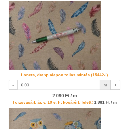
Loneta, drapp alapon tollas mintás (15442-I)
-
m
+
2.090 Ft / m
Törzsvásárl. ár, v. 10 e. Ft kosárért. felett:
1.881 Ft / m