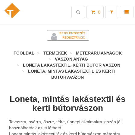
Toggle
Toggl
0
search
naviga
-
BEJELENTKEZÉS
REGISZTRÁCIÓ
FŐOLDAL
TERMÉKEK
MÉTERÁRU ANYAGOK
VÁSZON ANYAG
LONETA LAKÁSTEXTIL, KERTI BÚTOR VÁSZON
LONETA, MINTÁS LAKÁSTEXTIL ÉS KERTI
BÚTORVÁSZON
Loneta, mintás lakástextil és
kerti bútorvászon
Tavaszra, nyárra, őszre, télre, ünnepi alkalmakra igazán jól
használhatóak az itt látható
Loneta mintás lakástextíliák és kerti bútorvászon méteráru