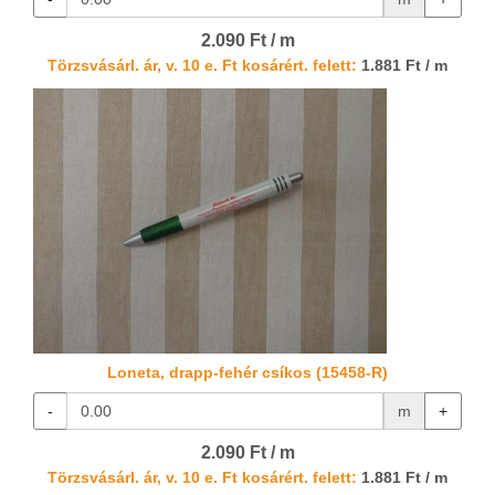
2.090 Ft / m
Törzsvásárl. ár, v. 10 e. Ft kosárért. felett:
1.881 Ft / m
Loneta, drapp-fehér csíkos (15458-R)
-
m
+
2.090 Ft / m
Törzsvásárl. ár, v. 10 e. Ft kosárért. felett:
1.881 Ft / m