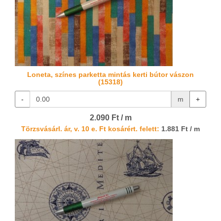
Loneta, színes parketta mintás kerti bútor vászon
(15318)
-
m
+
2.090 Ft / m
Törzsvásárl. ár, v. 10 e. Ft kosárért. felett:
1.881 Ft / m