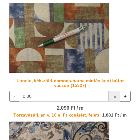
Loneta, kék-zöld-narancs-barna mintás kerti bútor
vászon (15327)
-
m
+
2.090 Ft / m
Törzsvásárl. ár, v. 10 e. Ft kosárért. felett:
1.881 Ft / m