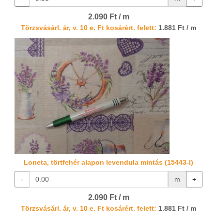
2.090 Ft / m
Törzsvásárl. ár, v. 10 e. Ft kosárért. felett:
1.881 Ft / m
Loneta, törtfehér alapon levendula mintás (15443-I)
-
m
+
2.090 Ft / m
Törzsvásárl. ár, v. 10 e. Ft kosárért. felett:
1.881 Ft / m