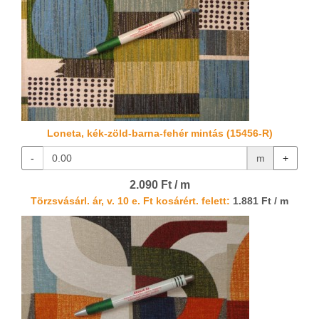
Loneta, kék-zöld-barna-fehér mintás (15456-R)
-
m
+
2.090 Ft / m
Törzsvásárl. ár, v. 10 e. Ft kosárért. felett:
1.881 Ft / m