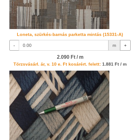
Loneta, szürkés-barnás parketta mintás (15331-A)
-
m
+
2.090 Ft / m
Törzsvásárl. ár, v. 10 e. Ft kosárért. felett:
1.881 Ft / m