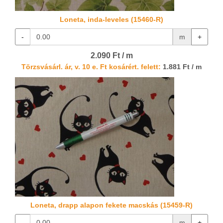
Loneta, inda-leveles (15460-R)
-
m
+
2.090 Ft / m
Törzsvásárl. ár, v. 10 e. Ft kosárért. felett:
1.881 Ft / m
Loneta, drapp alapon fekete macskás (15459-R)
-
m
+