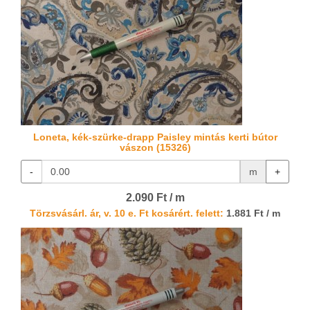
Loneta, kék-szürke-drapp Paisley mintás kerti bútor
vászon (15326)
-
m
+
2.090 Ft / m
Törzsvásárl. ár, v. 10 e. Ft kosárért. felett:
1.881 Ft / m