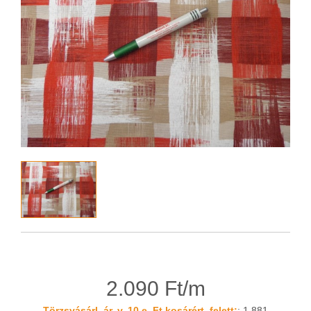
2.090 Ft/m
Törzsvásárl. ár, v. 10 e. Ft kosárért. felett:
: 1.881