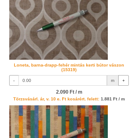
Loneta, barna-drapp-fehér mintás kerti bútor vászon
(15319)
-
m
+
2.090 Ft / m
Törzsvásárl. ár, v. 10 e. Ft kosárért. felett:
1.881 Ft / m