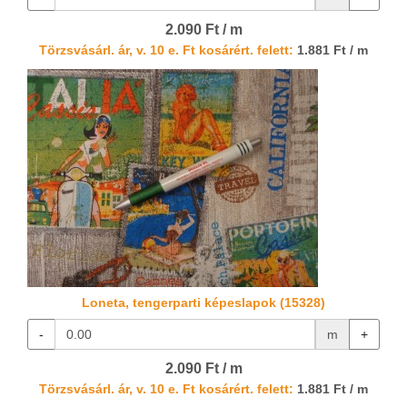
2.090 Ft / m
Törzsvásárl. ár, v. 10 e. Ft kosárért. felett:
1.881 Ft / m
Loneta, tengerparti képeslapok (15328)
-
m
+
2.090 Ft / m
Törzsvásárl. ár, v. 10 e. Ft kosárért. felett:
1.881 Ft / m