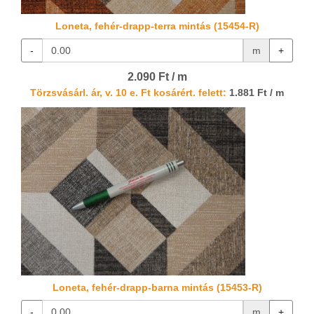
Loneta, fehér-drapp-terra mintás (15454-R)
-
m
+
2.090 Ft / m
Törzsvásárl. ár, v. 10 e. Ft kosárért. felett:
1.881 Ft / m
Loneta, fehér-drapp-barna mintás (15453-R)
-
m
+