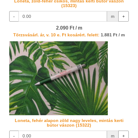
Loneta, zöld-fehér csíkos, mintás kerti bútor vászon
(15323)
-
m
+
2.090 Ft / m
Törzsvásárl. ár, v. 10 e. Ft kosárért. felett:
1.881 Ft / m
Loneta, fehér alapon zöld nagy leveles, mintás kerti
bútor vászon (15322)
-
m
+