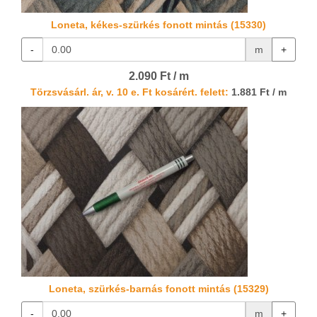
Loneta, kékes-szürkés fonott mintás (15330)
-
m
+
2.090 Ft / m
Törzsvásárl. ár, v. 10 e. Ft kosárért. felett:
1.881 Ft / m
Loneta, szürkés-barnás fonott mintás (15329)
-
m
+