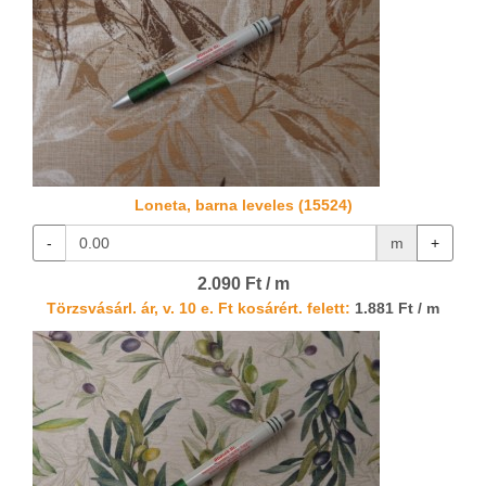
Loneta, barna leveles (15524)
-
m
+
2.090 Ft / m
Törzsvásárl. ár, v. 10 e. Ft kosárért. felett:
1.881 Ft / m