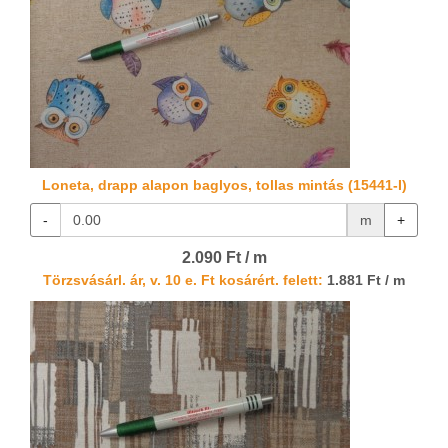
Loneta, drapp alapon baglyos, tollas mintás (15441-I)
-
m
+
2.090 Ft / m
Törzsvásárl. ár, v. 10 e. Ft kosárért. felett:
1.881 Ft / m