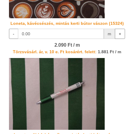
Loneta, kávécsészés, mintás kerti bútor vászon (15324)
-
m
+
2.090 Ft / m
Törzsvásárl. ár, v. 10 e. Ft kosárért. felett:
1.881 Ft / m