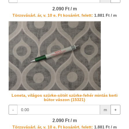
2.090 Ft / m
Törzsvásárl. ár, v. 10 e. Ft kosárért. felett:
1.881 Ft / m
Loneta, világos szürke-sötét szürke-fehér mintás kerti
bútor vászon (15321)
-
m
+
2.090 Ft / m
Törzsvásárl. ár, v. 10 e. Ft kosárért. felett:
1.881 Ft / m