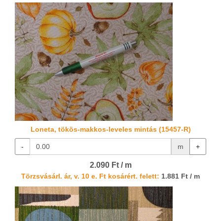
Loneta, tökös-makkos-leveles mintás (15457-R)
-
m
+
2.090 Ft / m
Törzsvásárl. ár, v. 10 e. Ft kosárért. felett:
1.881 Ft / m