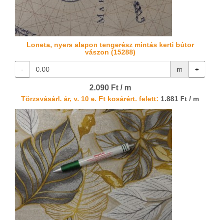
Loneta, nyers alapon tengerész mintás kerti bútor
vászon (15288)
-
m
+
2.090 Ft / m
Törzsvásárl. ár, v. 10 e. Ft kosárért. felett:
1.881 Ft / m