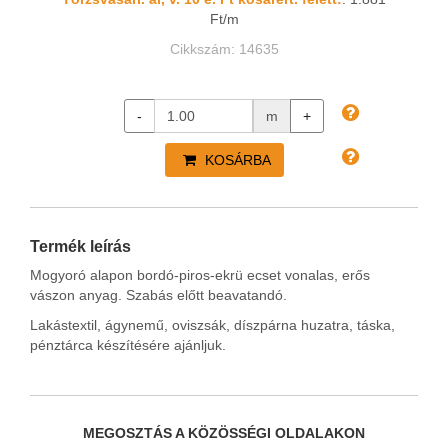
Ft/m
Cikkszám: 14635
-
m
+
KOSÁRBA
Termék leírás
Mogyoró alapon bordó-piros-ekrü ecset vonalas, erős
vászon anyag. Szabás előtt beavatandó.
Lakástextil, ágynemű, oviszsák, díszpárna huzatra, táska,
pénztárca készítésére ajánljuk.
MEGOSZTÁS A KÖZÖSSÉGI OLDALAKON