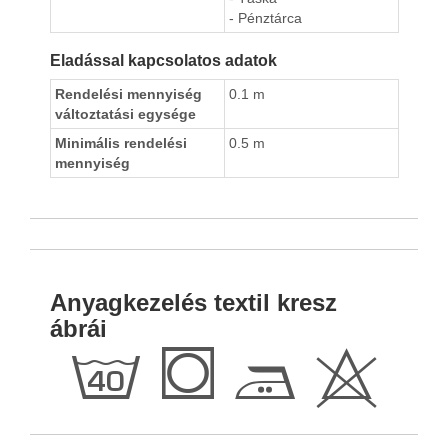
- Pénztárca
Eladással kapcsolatos adatok
Rendelési mennyiség
0.1 m
változtatási egysége
Minimális rendelési
0.5 m
mennyiség
Anyagkezelés textil kresz
ábrái
h
Q
E
H