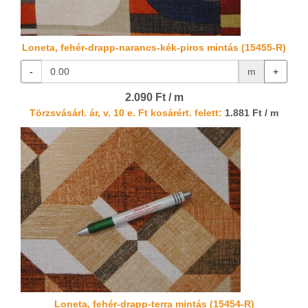
Loneta, fehér-drapp-narancs-kék-piros mintás (15455-R)
-
m
+
2.090 Ft / m
Törzsvásárl. ár, v. 10 e. Ft kosárért. felett:
1.881 Ft / m
Loneta, fehér-drapp-terra mintás (15454-R)