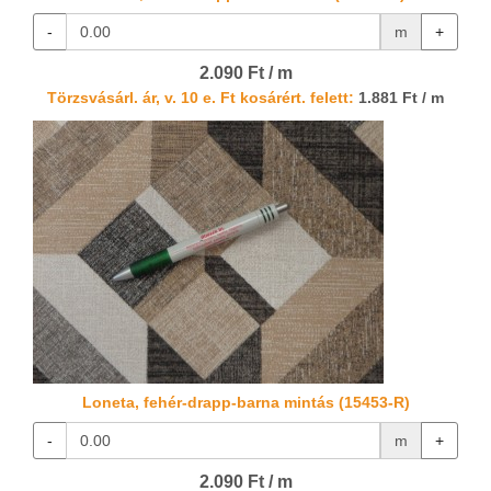
-
m
+
2.090 Ft / m
Törzsvásárl. ár, v. 10 e. Ft kosárért. felett:
1.881 Ft / m
Loneta, fehér-drapp-barna mintás (15453-R)
-
m
+
2.090 Ft / m