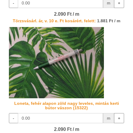
-
m
+
2.090 Ft / m
Törzsvásárl. ár, v. 10 e. Ft kosárért. felett:
1.881 Ft / m
Loneta, fehér alapon zöld nagy leveles, mintás kerti
bútor vászon (15322)
-
m
+
2.090 Ft / m