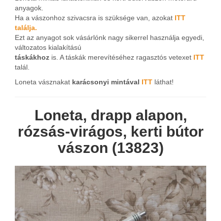
anyagok.
Ha a vászonhoz szivacsra is szüksége van, azokat
ITT
találja.
Ezt az anyagot sok vásárlónk nagy sikerrel használja egyedi,
változatos kialakítású
táskákhoz
is. A táskák merevítéséhez ragasztós vetexet
ITT
talál.
Loneta vásznakat
karácsonyi mintával
ITT
láthat!
Loneta, drapp alapon,
rózsás-virágos, kerti bútor
vászon (13823)