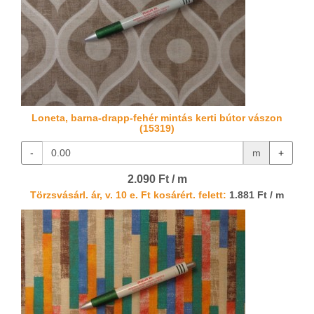
Loneta, barna-drapp-fehér mintás kerti bútor vászon
(15319)
-
m
+
2.090 Ft / m
Törzsvásárl. ár, v. 10 e. Ft kosárért. felett:
1.881 Ft / m