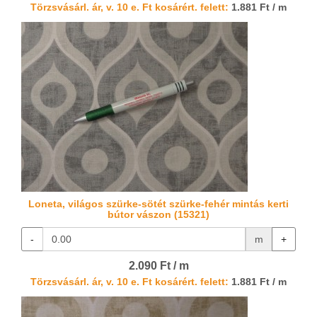
Törzsvásárl. ár, v. 10 e. Ft kosárért. felett:
1.881 Ft / m
Loneta, világos szürke-sötét szürke-fehér mintás kerti
bútor vászon (15321)
-
m
+
2.090 Ft / m
Törzsvásárl. ár, v. 10 e. Ft kosárért. felett:
1.881 Ft / m