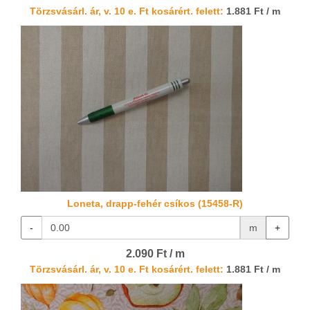
Törzsvásárl. ár, v. 10 e. Ft kosárért. felett:
1.881 Ft / m
Loneta, drapp-fehér csíkos (15458-R)
-
m
+
2.090 Ft / m
Törzsvásárl. ár, v. 10 e. Ft kosárért. felett:
1.881 Ft / m