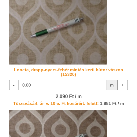
Loneta, drapp-nyers-fehér mintás kerti bútor vászon
(15320)
-
m
+
2.090 Ft / m
Törzsvásárl. ár, v. 10 e. Ft kosárért. felett:
1.881 Ft / m