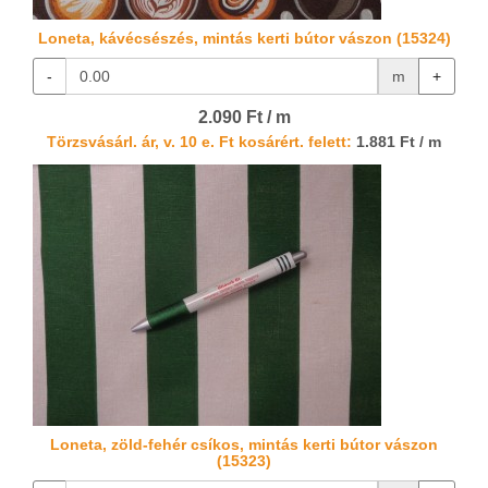
Loneta, kávécsészés, mintás kerti bútor vászon (15324)
-
m
+
2.090 Ft / m
Törzsvásárl. ár, v. 10 e. Ft kosárért. felett:
1.881 Ft / m
Loneta, zöld-fehér csíkos, mintás kerti bútor vászon
(15323)