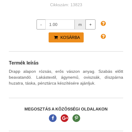
Cikkszám: 13823
-
m
+
KOSÁRBA
Termék leírás
Drapp alapon rózsás, erős vászon anyag.
Szabás
előtt
beavatandó. Lakástextil, ágynemű, oviszsák, díszpárna
huzatra, táska, pénztárca készítésére ajánljuk.
MEGOSZTÁS A KÖZÖSSÉGI OLDALAKON