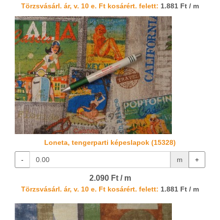
Törzsvásárl. ár, v. 10 e. Ft kosárért. felett:
1.881 Ft / m
Loneta, tengerparti képeslapok (15328)
-
m
+
2.090 Ft / m
Törzsvásárl. ár, v. 10 e. Ft kosárért. felett:
1.881 Ft / m