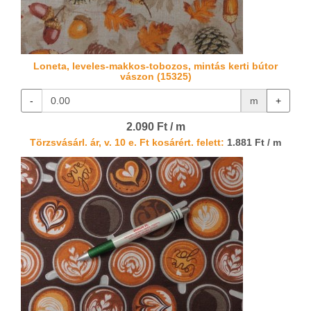
Loneta, leveles-makkos-tobozos, mintás kerti bútor
vászon (15325)
-
m
+
2.090 Ft / m
Törzsvásárl. ár, v. 10 e. Ft kosárért. felett:
1.881 Ft / m