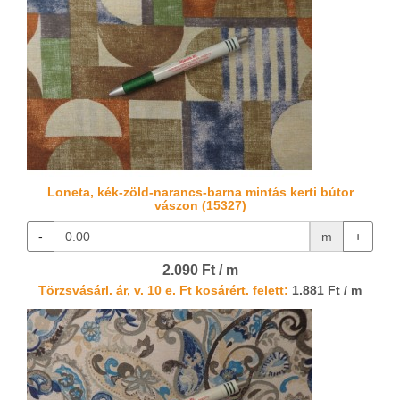
Loneta, kék-zöld-narancs-barna mintás kerti bútor
vászon (15327)
-
m
+
2.090 Ft / m
Törzsvásárl. ár, v. 10 e. Ft kosárért. felett:
1.881 Ft / m