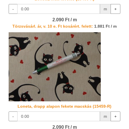
-
m
+
2.090 Ft / m
Törzsvásárl. ár, v. 10 e. Ft kosárért. felett:
1.881 Ft / m
Loneta, drapp alapon fekete macskás (15459-R)
-
m
+
2.090 Ft / m