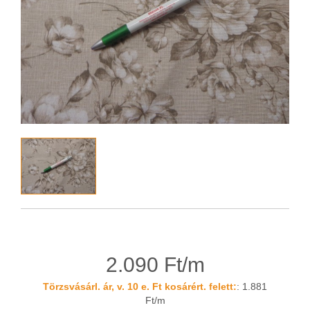
2.090 Ft/m
Törzsvásárl. ár, v. 10 e. Ft kosárért. felett:
: 1.881
Ft/m