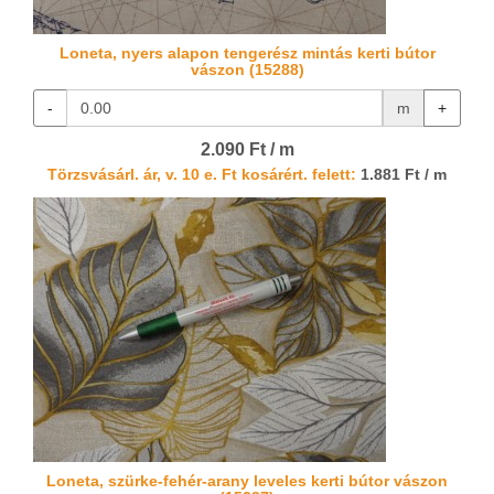
Loneta, nyers alapon tengerész mintás kerti bútor
vászon (15288)
-
m
+
2.090 Ft / m
Törzsvásárl. ár, v. 10 e. Ft kosárért. felett:
1.881 Ft / m
Loneta, szürke-fehér-arany leveles kerti bútor vászon