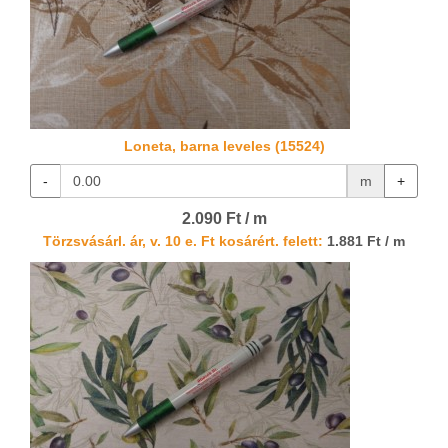
Loneta, barna leveles (15524)
-
m
+
2.090 Ft / m
Törzsvásárl. ár, v. 10 e. Ft kosárért. felett:
1.881 Ft / m