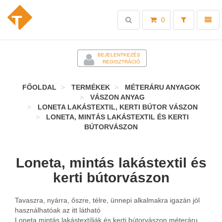
Toggle
Toggl
0
search
naviga
-
BEJELENTKEZÉS
REGISZTRÁCIÓ
FŐOLDAL
TERMÉKEK
MÉTERÁRU ANYAGOK
VÁSZON ANYAG
LONETA LAKÁSTEXTIL, KERTI BÚTOR VÁSZON
LONETA, MINTÁS LAKÁSTEXTIL ÉS KERTI
BÚTORVÁSZON
Loneta, mintás lakástextil és
kerti bútorvászon
Tavaszra, nyárra, őszre, télre, ünnepi alkalmakra igazán jól
használhatóak az itt látható
Loneta mintás lakástextíliák és kerti bútorvászon méteráru