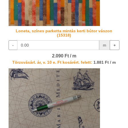
Loneta, színes parketta mintás kerti bútor vászon
(15318)
-
m
+
2.090 Ft / m
Törzsvásárl. ár, v. 10 e. Ft kosárért. felett:
1.881 Ft / m