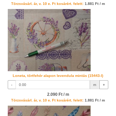
Törzsvásárl. ár, v. 10 e. Ft kosárért. felett:
1.881 Ft / m
Loneta, törtfehér alapon levendula mintás (15443-I)
-
m
+
2.090 Ft / m
Törzsvásárl. ár, v. 10 e. Ft kosárért. felett:
1.881 Ft / m