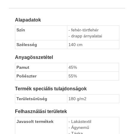
Alapadatok
Szín
- fehér-törtfehér
- drapp árnyalatai
Szélesség
140 cm
Anyagösszetétel
Pamut
45%
Poliészter
55%
Termék speciális tulajdonságok
Területsürüség
180 g/m2
Felhasználási területek
Javasolt termékek
- Lakástextil
- Ágynemű
- Táska