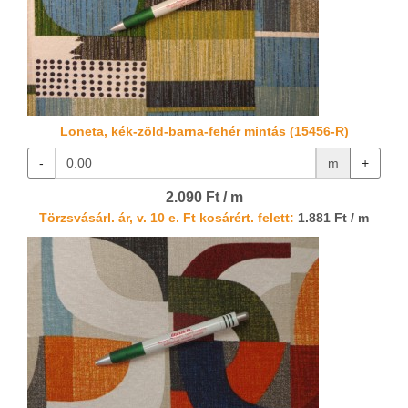
Loneta, kék-zöld-barna-fehér mintás (15456-R)
-
m
+
2.090 Ft / m
Törzsvásárl. ár, v. 10 e. Ft kosárért. felett:
1.881 Ft / m