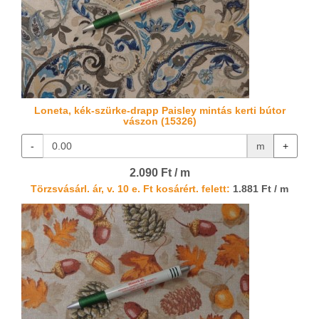
Loneta, kék-szürke-drapp Paisley mintás kerti bútor
vászon (15326)
-
m
+
2.090 Ft / m
Törzsvásárl. ár, v. 10 e. Ft kosárért. felett:
1.881 Ft / m