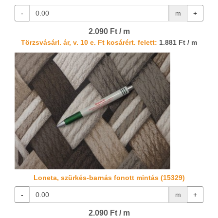
-
m
+
2.090 Ft / m
Törzsvásárl. ár, v. 10 e. Ft kosárért. felett:
1.881 Ft / m
Loneta, szürkés-barnás fonott mintás (15329)
-
m
+
2.090 Ft / m