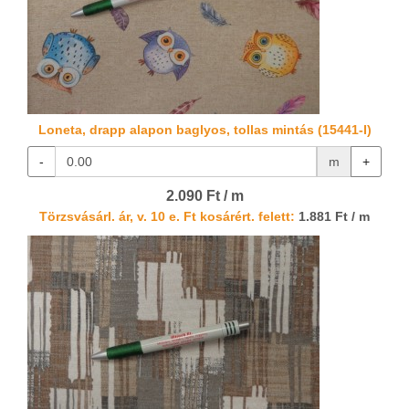
Loneta, drapp alapon baglyos, tollas mintás (15441-I)
-
m
+
2.090 Ft / m
Törzsvásárl. ár, v. 10 e. Ft kosárért. felett:
1.881 Ft / m