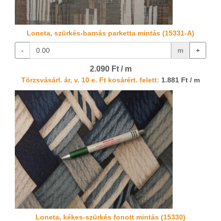
Loneta, szürkés-barnás parketta mintás (15331-A)
-
m
+
2.090 Ft / m
Törzsvásárl. ár, v. 10 e. Ft kosárért. felett:
1.881 Ft / m
Loneta, kékes-szürkés fonott mintás (15330)