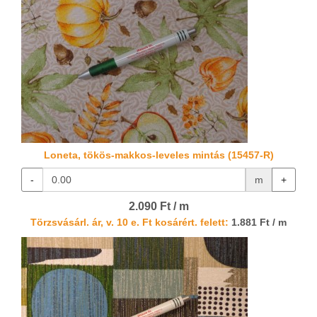
Loneta, tökös-makkos-leveles mintás (15457-R)
-
m
+
2.090 Ft / m
Törzsvásárl. ár, v. 10 e. Ft kosárért. felett:
1.881 Ft / m