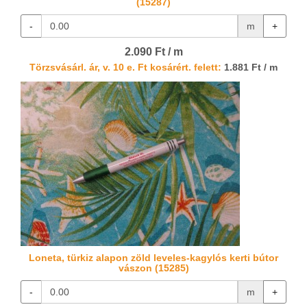
(15287)
-
m
+
2.090 Ft / m
Törzsvásárl. ár, v. 10 e. Ft kosárért. felett:
1.881 Ft / m
Loneta, türkiz alapon zöld leveles-kagylós kerti bútor
vászon (15285)
-
m
+