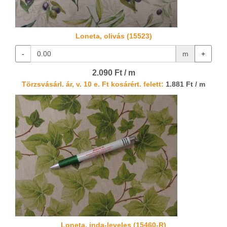
Loneta, olivás (15523)
-
m
+
2.090 Ft / m
Törzsvásárl. ár, v. 10 e. Ft kosárért. felett:
1.881 Ft / m
Loneta, inda-leveles (15460-R)