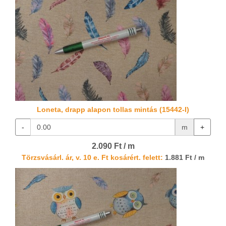
Loneta, drapp alapon tollas mintás (15442-I)
-
m
+
2.090 Ft / m
Törzsvásárl. ár, v. 10 e. Ft kosárért. felett:
1.881 Ft / m