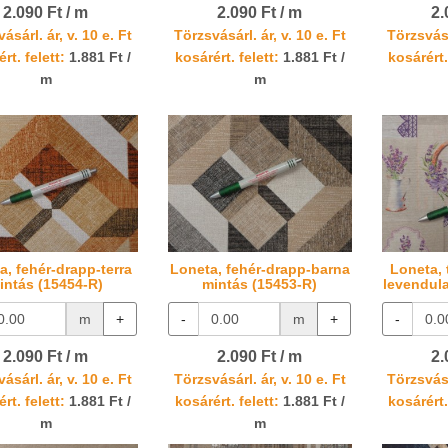
2.090 Ft / m
2.090 Ft / m
2.
ásárl. ár, v. 10 e. Ft
Törzsvásárl. ár, v. 10 e. Ft
Törzsvásá
rt. felett:
1.881 Ft /
kosárért. felett:
1.881 Ft /
kosárért.
m
m
a, fehér-drapp-terra
Loneta, fehér-drapp-barna
Loneta, 
intás (15454-R)
mintás (15453-R)
levendula
m
+
-
m
+
-
2.090 Ft / m
2.090 Ft / m
2.
ásárl. ár, v. 10 e. Ft
Törzsvásárl. ár, v. 10 e. Ft
Törzsvásá
rt. felett:
1.881 Ft /
kosárért. felett:
1.881 Ft /
kosárért.
m
m