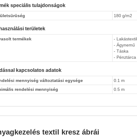
mék speciális tulajdonságok
rületsürüség
180 g/m2
használási területek
vasolt termékek
- Lakástextil
- Ágynemű
- Táska
- Pénztárca
dással kapcsolatos adatok
ndelési mennyiség változtatási egysége
0.1 m
nimális rendelési mennyiség
0.5 m
yagkezelés textil kresz ábrái