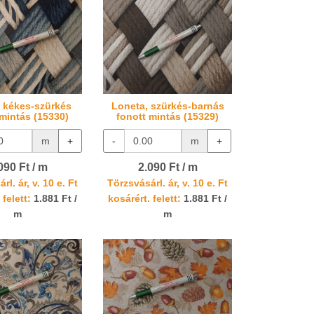
 kékes-szürkés
Loneta, szürkés-barnás
 mintás (15330)
fonott mintás (15329)
m
+
-
m
+
090 Ft / m
2.090 Ft / m
rl. ár, v. 10 e. Ft
Törzsvásárl. ár, v. 10 e. Ft
 felett:
1.881 Ft /
kosárért. felett:
1.881 Ft /
m
m