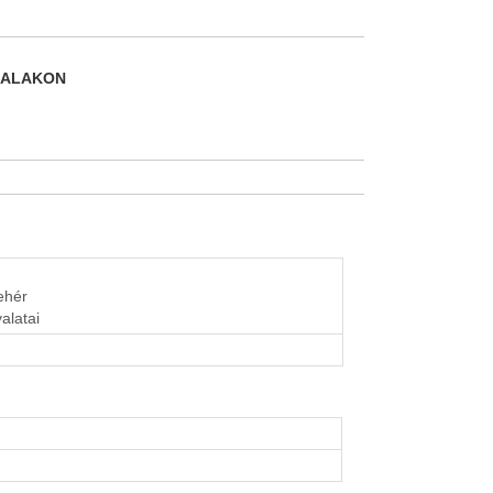
DALAKON
fehér
alatai