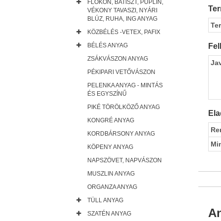
FLOKON, BATISZT, PUPLIN,
Ter
VÉKONY TAVASZI, NYÁRI
BLÚZ, RUHA, ING ANYAG
Te
KÖZBÉLÉS -VETEX, PAFIX
BÉLÉS ANYAG
Fel
ZSÁKVÁSZON ANYAG
Ja
PÉKIPARI VETŐVÁSZON
PELENKA ANYAG - MINTÁS
ÉS EGYSZÍNŰ
PIKÉ TÖRÖLKÖZŐ ANYAG
Ela
KONGRÉ ANYAG
Re
KORDBÁRSONY ANYAG
Mi
KÖPENY ANYAG
NAPSZÖVET, NAPVÁSZON
MUSZLIN ANYAG
ORGANZA ANYAG
TÜLL ANYAG
An
SZATÉN ANYAG