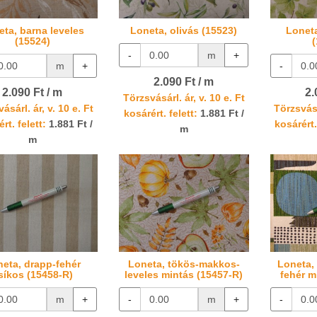
eta, barna leveles
Loneta, olivás (15523)
Loneta
(15524)
-
m
+
m
+
-
2.090 Ft / m
2.090 Ft / m
2.
Törzsvásárl. ár, v. 10 e. Ft
ásárl. ár, v. 10 e. Ft
Törzsvásá
kosárért. felett:
1.881 Ft /
rt. felett:
1.881 Ft /
kosárért.
m
m
eta, drapp-fehér
Loneta, tökös-makkos-
Loneta,
síkos (15458-R)
leveles mintás (15457-R)
fehér m
m
+
-
m
+
-