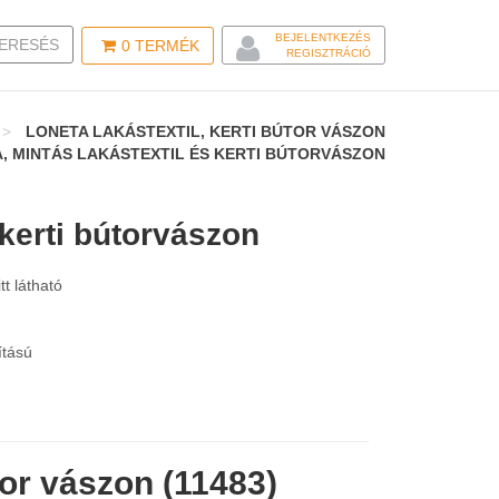
BEJELENTKEZÉS
LE SEARCH
ERESÉS
0
TERMÉK
REGISZTRÁCIÓ
LONETA LAKÁSTEXTIL, KERTI BÚTOR VÁSZON
, MINTÁS LAKÁSTEXTIL ÉS KERTI BÚTORVÁSZON
 kerti bútorvászon
tt látható
kítású
or vászon (11483)