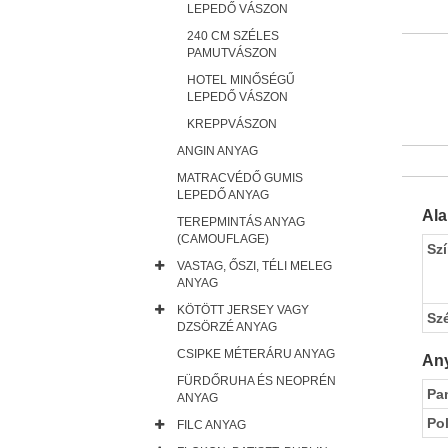
LEPEDŐ VÁSZON
240 CM SZÉLES
PAMUTVÁSZON
HOTEL MINŐSÉGŰ
LEPEDŐ VÁSZON
KREPPVÁSZON
ANGIN ANYAG
MATRACVÉDŐ GUMIS
LEPEDŐ ANYAG
Al
TEREPMINTÁS ANYAG
(CAMOUFLAGE)
Sz
VASTAG, ŐSZI, TÉLI MELEG
ANYAG
KÖTÖTT JERSEY VAGY
Sz
DZSÖRZÉ ANYAG
CSIPKE MÉTERÁRU ANYAG
Any
FÜRDŐRUHA ÉS NEOPRÉN
Pa
ANYAG
Pol
FILC ANYAG