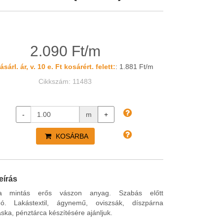
2.090 Ft/m
sárl. ár, v. 10 e. Ft kosárért. felett:
: 1.881 Ft/m
Cikkszám: 11483
-
m
+
KOSÁRBA
eírás
ba mintás erős vászon anyag.
Szabás
előtt
dó. Lakástextil, ágynemű, oviszsák, díszpárna
áska, pénztárca készítésére ajánljuk.