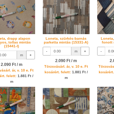
eta, drapp alapon
Loneta, szürkés-barnás
Loneta,
yos, tollas mintás
parketta mintás (15331-A)
fonott
(15441-I)
-
m
+
-
m
+
2.090 Ft / m
2.
2.090 Ft / m
Törzsvásárl. ár, v. 10 e. Ft
Törzsvásá
ásárl. ár, v. 10 e. Ft
kosárért. felett:
1.881 Ft /
kosárért.
rt. felett:
1.881 Ft /
m
m