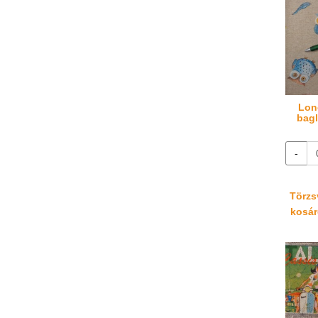
Lon
bagl
-
Törzsv
kosáré