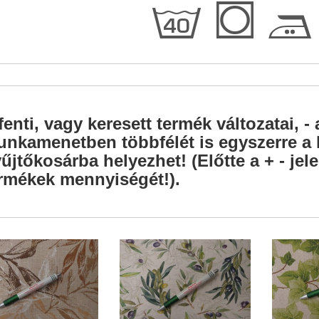
h
Q
E
fenti, vagy keresett termék változatai, - 
nkamenetben többfélét is egyszerre a l
űjtőkosárba helyezhet! (Előtte a + - je
rmékek mennyiségét!).