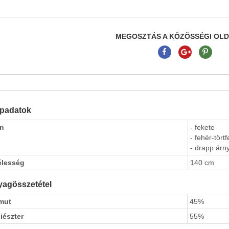
MEGOSZTÁS A KÖZÖSSÉGI OL
apadatok
ín
- fekete
- fehér-tört
- drapp árny
élesség
140 cm
agösszetétel
mut
45%
iészter
55%