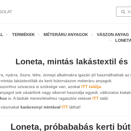
TOGG
SOLAT
K
AL
TERMÉKEK
MÉTERÁRU ANYAGOK
VÁSZON ANYAG
LONETA
Loneta, mintás lakástextil és
a, nyárra, őszre, télre, ünnepi alkalmakra igazán jól használhatóak az i
mintás lakástextíliák és kerti bútorvászon méteráru anyagok.
ászonhoz szivacsra is szüksége van, azokat
ITT találja.
anyagot sok vásárlónk nagy sikerrel használja egyedi, változatos kiala
khoz
is. A táskák merevítéséhez ragasztós vetexet
ITT
talál.
 vásznakat
karácsonyi mintával
ITT
láthat!
Loneta, próbababás kerti bút