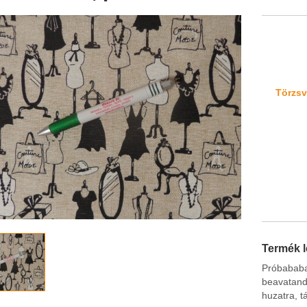
Törzsvá
Termék l
Próbaba
beavatan
huzatra, t