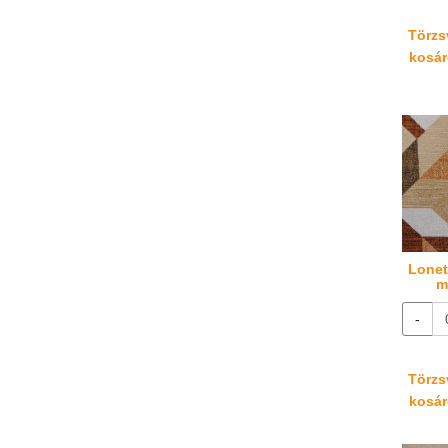
Törzsv
kosáré
Lonet
m
-
Törzsv
kosáré