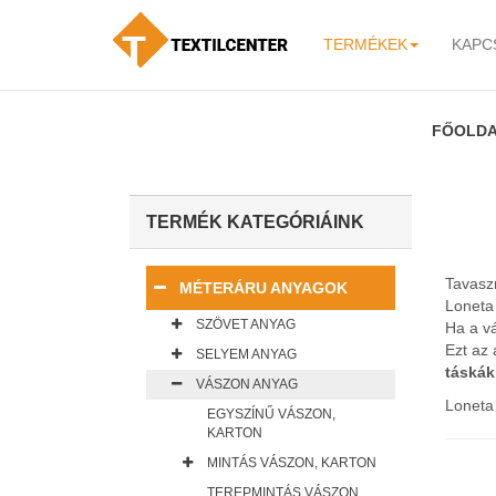
TERMÉKEK
KAPC
-
FŐOLD
TERMÉK KATEGÓRIÁINK
Tavaszr
MÉTERÁRU ANYAGOK
Loneta 
SZÖVET ANYAG
Ha a v
Ezt az 
SELYEM ANYAG
táská
VÁSZON ANYAG
Loneta
EGYSZÍNŰ VÁSZON,
KARTON
MINTÁS VÁSZON, KARTON
TEREPMINTÁS VÁSZON