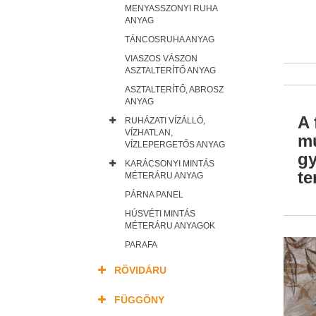
MENYASSZONYI RUHA
ANYAG
TÁNCOSRUHA ANYAG
VIASZOS VÁSZON
ASZTALTERÍTŐ ANYAG
ASZTALTERÍTŐ, ABROSZ
ANYAG
A 
RUHÁZATI VÍZÁLLÓ,
VÍZHATLAN,
mu
VÍZLEPERGETŐS ANYAG
gy
KARÁCSONYI MINTÁS
te
MÉTERÁRU ANYAG
PÁRNA PANEL
HÚSVÉTI MINTÁS
MÉTERÁRU ANYAGOK
PARAFA
RÖVIDÁRU
FÜGGÖNY