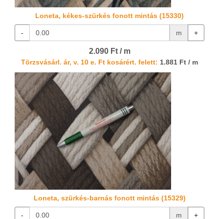
Loneta, kékes-szürkés fonott mintás (15330)
-
m
+
2.090 Ft / m
Törzsvásárl. ár, v. 10 e. Ft kosárért. felett:
1.881 Ft / m
Loneta, szürkés-barnás fonott mintás (15329)
-
m
+