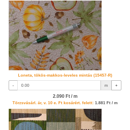
Loneta, tökös-makkos-leveles mintás (15457-R)
-
m
+
2.090 Ft / m
Törzsvásárl. ár, v. 10 e. Ft kosárért. felett:
1.881 Ft / m