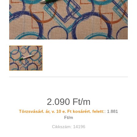
2.090 Ft/m
Törzsvásárl. ár, v. 10 e. Ft kosárért. felett:
: 1.881
Ft/m
Cikkszám: 14196