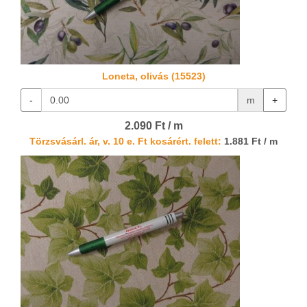
Loneta, olivás (15523)
-
m
+
2.090 Ft / m
Törzsvásárl. ár, v. 10 e. Ft kosárért. felett:
1.881 Ft / m