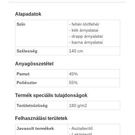
Alapadatok
Szín
- fehér-törtfehér
- kék árnyalatai
- drapp árnyalatai
- barna árnyalatai
Szélesség
140 cm
Anyagösszetétel
Pamut
45%
Poliészter
55%
Termék speciális tulajdonságok
Területsürüség
180 g/m2
Felhasználási területek
Javasolt termékek
- Asztalterítő
- Lakástextil