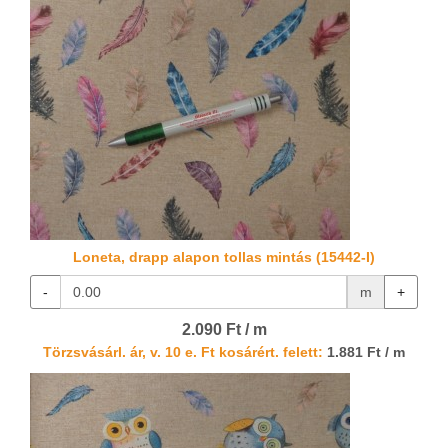
Loneta, drapp alapon tollas mintás (15442-I)
-
m
+
2.090 Ft / m
Törzsvásárl. ár, v. 10 e. Ft kosárért. felett:
1.881 Ft / m