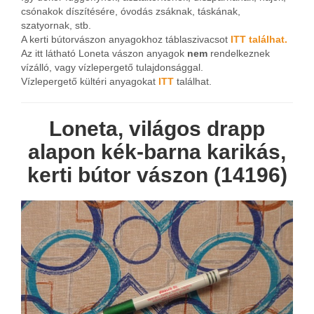
csónakok díszítésére, óvodás zsáknak, táskának,
szatyornak, stb.
A kerti bútorvászon anyagokhoz táblaszivacsot
ITT találhat.
Az itt látható Loneta vászon anyagok
nem
rendelkeznek
vízálló, vagy vízlepergető tulajdonsággal.
Vízlepergető kültéri anyagokat
ITT
találhat.
Loneta, világos drapp
alapon kék-barna karikás,
kerti bútor vászon (14196)