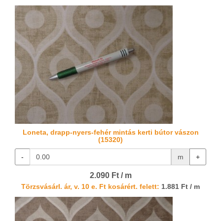
Loneta, drapp-nyers-fehér mintás kerti bútor vászon
(15320)
-
m
+
2.090 Ft / m
Törzsvásárl. ár, v. 10 e. Ft kosárért. felett:
1.881 Ft / m