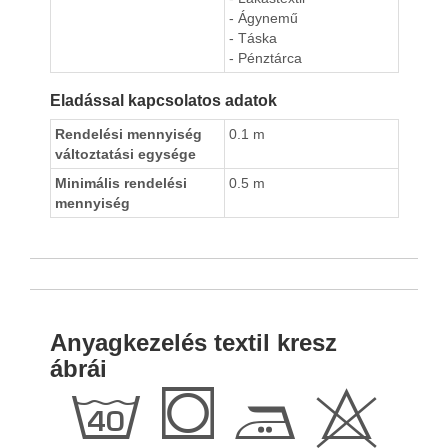
- Ágynemű
- Táska
- Pénztárca
Eladással kapcsolatos adatok
Rendelési mennyiség
0.1 m
változtatási egysége
Minimális rendelési
0.5 m
mennyiség
Anyagkezelés textil kresz
ábrái
h
Q
E
H