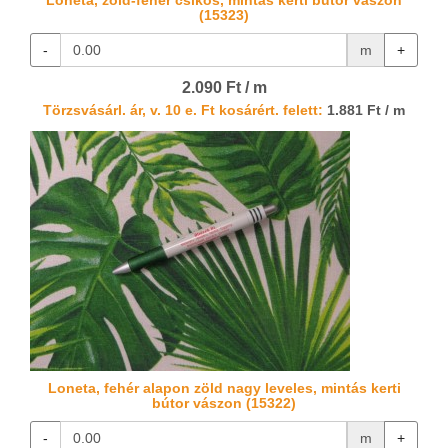
Loneta, zöld-fehér csíkos, mintás kerti bútor vászon
(15323)
-
m
+
2.090 Ft / m
Törzsvásárl. ár, v. 10 e. Ft kosárért. felett:
1.881 Ft / m
Loneta, fehér alapon zöld nagy leveles, mintás kerti
bútor vászon (15322)
-
m
+