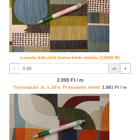
Loneta, kék-zöld-barna-fehér mintás (15456-R)
-
m
+
2.090 Ft / m
Törzsvásárl. ár, v. 10 e. Ft kosárért. felett:
1.881 Ft / m