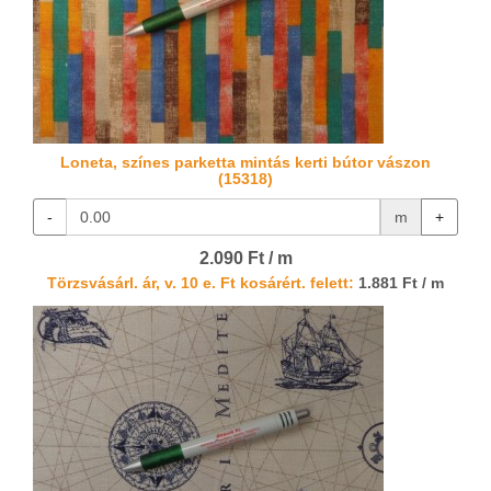
Loneta, színes parketta mintás kerti bútor vászon
(15318)
-
m
+
2.090 Ft / m
Törzsvásárl. ár, v. 10 e. Ft kosárért. felett:
1.881 Ft / m