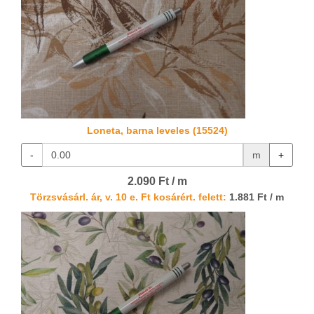
Loneta, barna leveles (15524)
-
m
+
2.090 Ft / m
Törzsvásárl. ár, v. 10 e. Ft kosárért. felett:
1.881 Ft / m