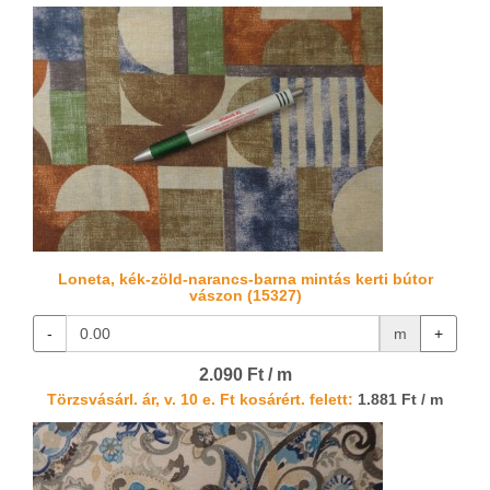
Loneta, kék-zöld-narancs-barna mintás kerti bútor
vászon (15327)
-
m
+
2.090 Ft / m
Törzsvásárl. ár, v. 10 e. Ft kosárért. felett:
1.881 Ft / m