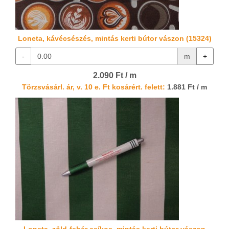
Loneta, kávécsészés, mintás kerti bútor vászon (15324)
-
m
+
2.090 Ft / m
Törzsvásárl. ár, v. 10 e. Ft kosárért. felett:
1.881 Ft / m