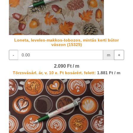
Loneta, leveles-makkos-tobozos, mintás kerti bútor
vászon (15325)
-
m
+
2.090 Ft / m
Törzsvásárl. ár, v. 10 e. Ft kosárért. felett:
1.881 Ft / m