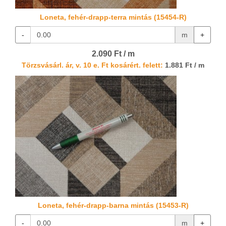
Loneta, fehér-drapp-terra mintás (15454-R)
-
m
+
2.090 Ft / m
Törzsvásárl. ár, v. 10 e. Ft kosárért. felett:
1.881 Ft / m
Loneta, fehér-drapp-barna mintás (15453-R)
-
m
+