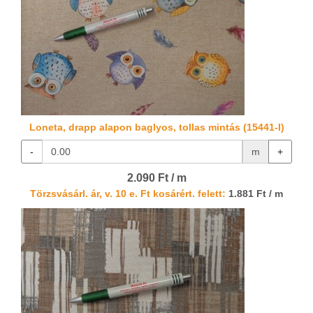
Loneta, drapp alapon baglyos, tollas mintás (15441-I)
-
m
+
2.090 Ft / m
Törzsvásárl. ár, v. 10 e. Ft kosárért. felett:
1.881 Ft / m