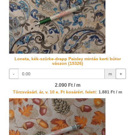
Loneta, kék-szürke-drapp Paisley mintás kerti bútor
vászon (15326)
-
m
+
2.090 Ft / m
Törzsvásárl. ár, v. 10 e. Ft kosárért. felett:
1.881 Ft / m