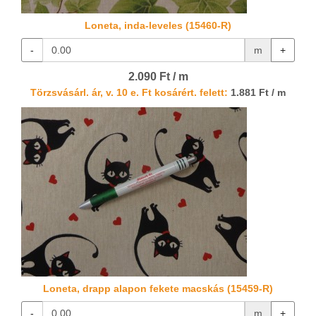
Loneta, inda-leveles (15460-R)
-
m
+
2.090 Ft / m
Törzsvásárl. ár, v. 10 e. Ft kosárért. felett:
1.881 Ft / m
Loneta, drapp alapon fekete macskás (15459-R)
-
m
+