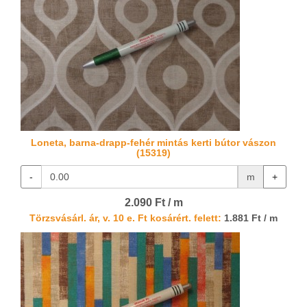
Loneta, barna-drapp-fehér mintás kerti bútor vászon
(15319)
-
m
+
2.090 Ft / m
Törzsvásárl. ár, v. 10 e. Ft kosárért. felett:
1.881 Ft / m