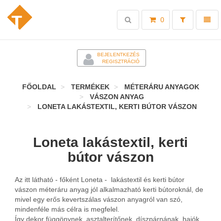
Toggle
Toggl
0
search
naviga
-
BEJELENTKEZÉS
REGISZTRÁCIÓ
FŐOLDAL
TERMÉKEK
MÉTERÁRU ANYAGOK
VÁSZON ANYAG
LONETA LAKÁSTEXTIL, KERTI BÚTOR VÁSZON
Loneta lakástextil, kerti
bútor vászon
Az itt látható - főként Loneta - lakástextil és kerti bútor
vászon méteráru anyag jól alkalmazható kerti bútoroknál, de
mivel egy erős kevertszálas vászon anyagról van szó,
mindenféle más célra is megfelel.
Így dekor függönynek, asztalterítőnek, díszpárnának, hajók,