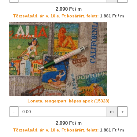
2.090 Ft / m
Törzsvásárl. ár, v. 10 e. Ft kosárért. felett:
1.881 Ft / m
Loneta, tengerparti képeslapok (15328)
-
m
+
2.090 Ft / m
Törzsvásárl. ár, v. 10 e. Ft kosárért. felett:
1.881 Ft / m