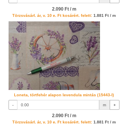
2.090 Ft / m
Törzsvásárl. ár, v. 10 e. Ft kosárért. felett:
1.881 Ft / m
Loneta, törtfehér alapon levendula mintás (15443-I)
-
m
+
2.090 Ft / m
Törzsvásárl. ár, v. 10 e. Ft kosárért. felett:
1.881 Ft / m