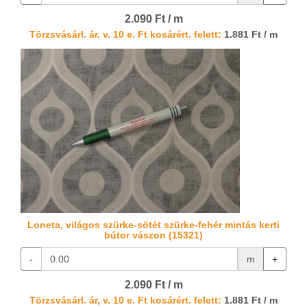
2.090 Ft / m
Törzsvásárl. ár, v. 10 e. Ft kosárért. felett:
1.881 Ft / m
Loneta, világos szürke-sötét szürke-fehér mintás kerti
bútor vászon (15321)
-
m
+
2.090 Ft / m
Törzsvásárl. ár, v. 10 e. Ft kosárért. felett:
1.881 Ft / m