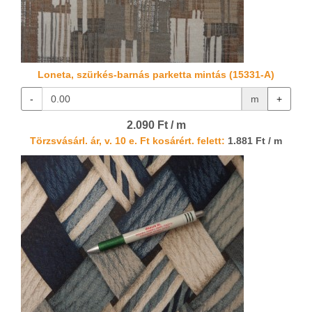
Loneta, szürkés-barnás parketta mintás (15331-A)
-
m
+
2.090 Ft / m
Törzsvásárl. ár, v. 10 e. Ft kosárért. felett:
1.881 Ft / m