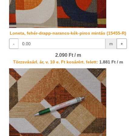
Loneta, fehér-drapp-narancs-kék-piros mintás (15455-R)
-
m
+
2.090 Ft / m
Törzsvásárl. ár, v. 10 e. Ft kosárért. felett:
1.881 Ft / m