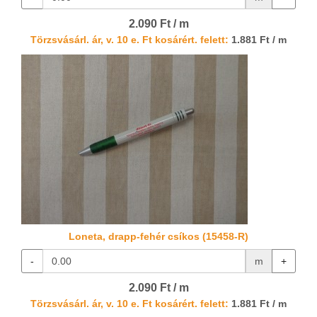
2.090 Ft / m
Törzsvásárl. ár, v. 10 e. Ft kosárért. felett:
1.881 Ft / m
Loneta, drapp-fehér csíkos (15458-R)
-
m
+
2.090 Ft / m
Törzsvásárl. ár, v. 10 e. Ft kosárért. felett:
1.881 Ft / m