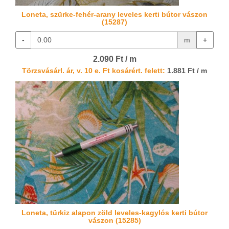
Loneta, szürke-fehér-arany leveles kerti bútor vászon
(15287)
-
m
+
2.090 Ft / m
Törzsvásárl. ár, v. 10 e. Ft kosárért. felett:
1.881 Ft / m
Loneta, türkiz alapon zöld leveles-kagylós kerti bútor
vászon (15285)