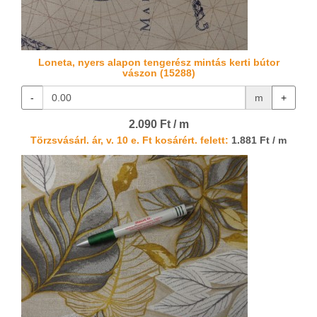
Loneta, nyers alapon tengerész mintás kerti bútor
vászon (15288)
-
m
+
2.090 Ft / m
Törzsvásárl. ár, v. 10 e. Ft kosárért. felett:
1.881 Ft / m