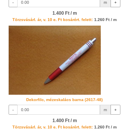
-
m
+
1.400 Ft / m
Törzsvásárl. ár, v. 10 e. Ft kosárért. felett:
1.260 Ft / m
Dekorfilc, mézeskalács barna (2617-48)
-
m
+
1.400 Ft / m
Törzsvásárl. ár, v. 10 e. Ft kosárért. felett:
1.260 Ft / m