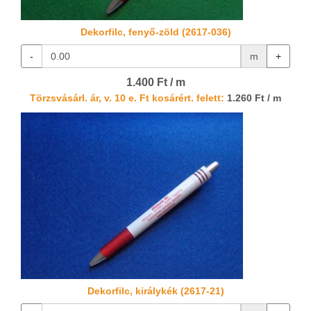
Dekorfilc, fenyő-zöld (2617-036)
-
m
+
1.400 Ft / m
Törzsvásárl. ár, v. 10 e. Ft kosárért. felett:
1.260 Ft / m
Dekorfilc, királykék (2617-21)