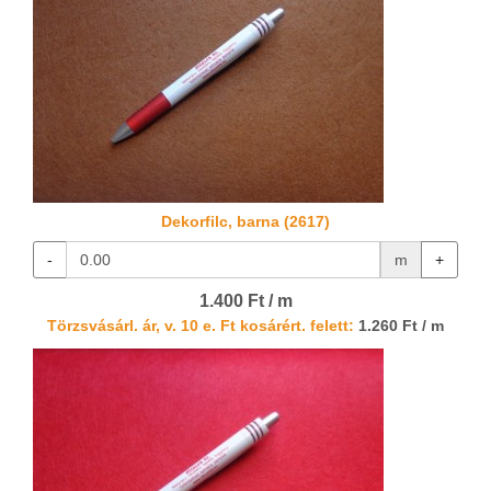
Dekorfilc, barna (2617)
-
m
+
1.400 Ft / m
Törzsvásárl. ár, v. 10 e. Ft kosárért. felett:
1.260 Ft / m