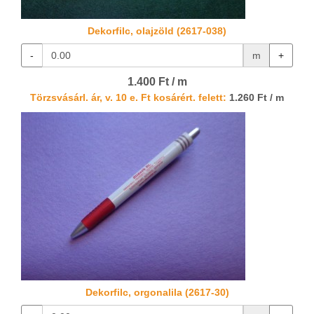
Dekorfilc, olajzöld (2617-038)
-
m
+
1.400 Ft / m
Törzsvásárl. ár, v. 10 e. Ft kosárért. felett:
1.260 Ft / m
Dekorfilc, orgonalila (2617-30)