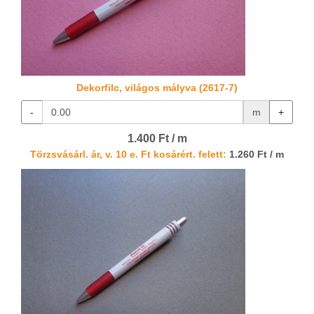
Dekorfilc, világos mályva (2617-7)
-
m
+
1.400 Ft / m
Törzsvásárl. ár, v. 10 e. Ft kosárért. felett:
1.260 Ft / m