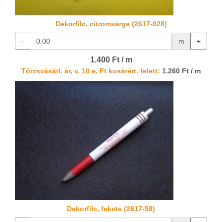
Dekorfilc, citromsárga (2617-028)
-
m
+
1.400 Ft / m
Törzsvásárl. ár, v. 10 e. Ft kosárért. felett:
1.260 Ft / m
Dekorfilc, fekete (2617-58)