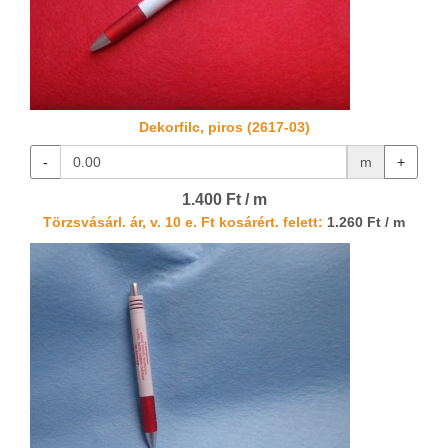
Dekorfilc, piros (2617-03)
-
m
+
1.400 Ft / m
Törzsvásárl. ár, v. 10 e. Ft kosárért. felett:
1.260 Ft / m