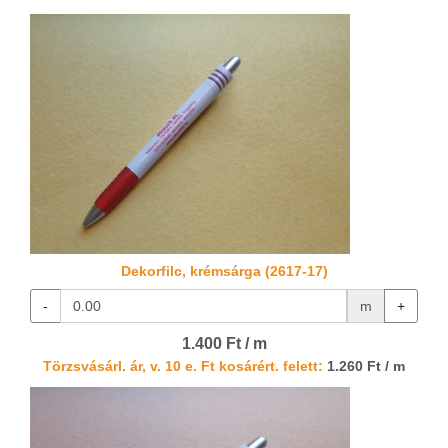
Dekorfilc, krémsárga (2617-17)
-
m
+
1.400 Ft / m
Törzsvásárl. ár, v. 10 e. Ft kosárért. felett:
1.260 Ft / m