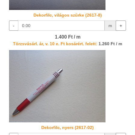
Dekorfilc, világos szürke (2617-8)
-
m
+
1.400 Ft / m
Törzsvásárl. ár, v. 10 e. Ft kosárért. felett:
1.260 Ft / m
Dekorfilc, nyers (2617-02)