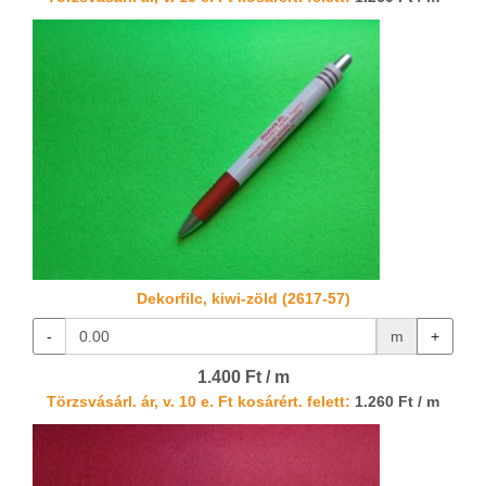
Dekorfilc, kiwi-zöld (2617-57)
-
m
+
1.400 Ft / m
Törzsvásárl. ár, v. 10 e. Ft kosárért. felett:
1.260 Ft / m