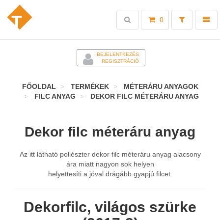
Toggle
Toggl
0
search
naviga
-
BEJELENTKEZÉS
REGISZTRÁCIÓ
FŐOLDAL
TERMÉKEK
MÉTERÁRU ANYAGOK
FILC ANYAG
DEKOR FILC MÉTERÁRU ANYAG
Dekor filc méteráru anyag
Az itt látható poliészter dekor filc méteráru anyag alacsony
ára miatt nagyon sok helyen
helyettesíti a jóval drágább gyapjú filcet.
Dekorfilc, világos szürke