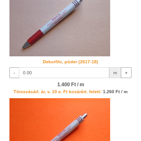
Dekorfilc, púder (2617-18)
-
m
+
1.400 Ft / m
Törzsvásárl. ár, v. 10 e. Ft kosárért. felett:
1.260 Ft / m