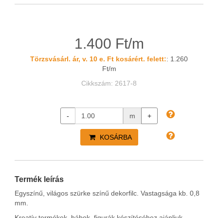
1.400 Ft/m
Törzsvásárl. ár, v. 10 e. Ft kosárért. felett:
: 1.260
Ft/m
Cikkszám: 2617-8
-
m
+
KOSÁRBA
Termék leírás
Egyszínű, világos szürke színű dekorfilc.
Vastagsága kb. 0,8
mm.
Kreatív termékek, bábok, figurák készítéséhez ajánljuk.