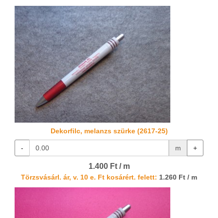
Dekorfilc, melanzs szürke (2617-25)
-
m
+
1.400 Ft / m
Törzsvásárl. ár, v. 10 e. Ft kosárért. felett:
1.260 Ft / m