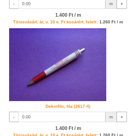
-
m
+
1.400 Ft / m
Törzsvásárl. ár, v. 10 e. Ft kosárért. felett:
1.260 Ft / m
Dekorfilc, lila (2617-4)
-
m
+
1.400 Ft / m
Törzsvásárl. ár, v. 10 e. Ft kosárért. felett:
1.260 Ft / m