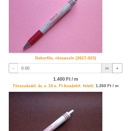
Dekorfilc, rózsaszín (2617-023)
-
m
+
1.400 Ft / m
Törzsvásárl. ár, v. 10 e. Ft kosárért. felett:
1.260 Ft / m