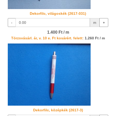
Dekorfilc, világoskék (2617-031)
-
m
+
1.400 Ft / m
Törzsvásárl. ár, v. 10 e. Ft kosárért. felett:
1.260 Ft / m
Dekorfilc, középkék (2617-3)