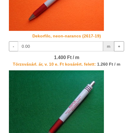
Dekorfilc, neon-narancs (2617-19)
-
m
+
1.400 Ft / m
Törzsvásárl. ár, v. 10 e. Ft kosárért. felett:
1.260 Ft / m