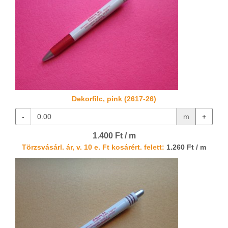
Dekorfilc, pink (2617-26)
-
m
+
1.400 Ft / m
Törzsvásárl. ár, v. 10 e. Ft kosárért. felett:
1.260 Ft / m