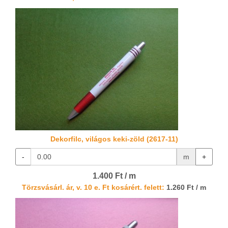
Dekorfilc, világos keki-zöld (2617-11)
-
m
+
1.400 Ft / m
Törzsvásárl. ár, v. 10 e. Ft kosárért. felett:
1.260 Ft / m