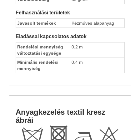
Felhasználási területek
Javasolt termékek
Kézműves alapanyag
Eladással kapcsolatos adatok
Rendelési mennyiség
0.2 m
változtatási egysége
Minimális rendelési
0.4 m
mennyiség
Anyagkezelés textil kresz
ábrái
d
R
D
H