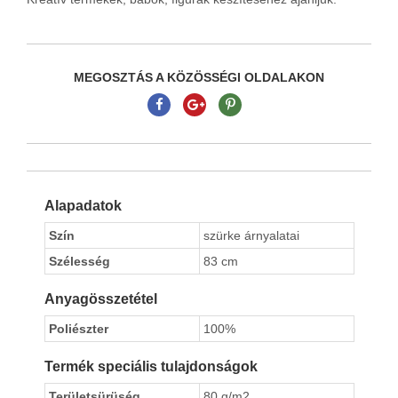
MEGOSZTÁS A KÖZÖSSÉGI OLDALAKON
Alapadatok
Szín
szürke árnyalatai
Szélesség
83 cm
Anyagösszetétel
Poliészter
100%
Termék speciális tulajdonságok
Területsürüség
80 g/m2