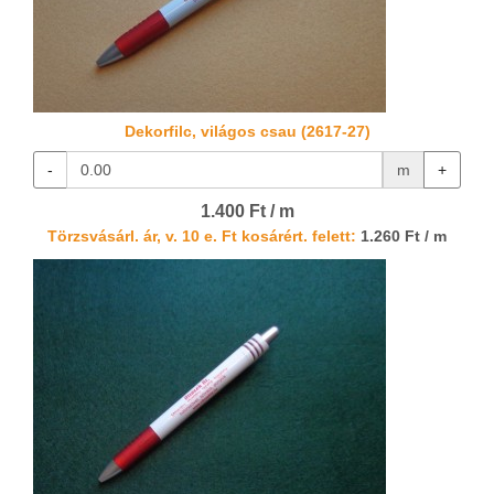
Dekorfilc, világos csau (2617-27)
-
m
+
1.400 Ft / m
Törzsvásárl. ár, v. 10 e. Ft kosárért. felett:
1.260 Ft / m