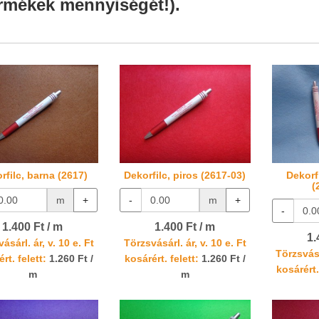
rmékek mennyiségét!).
rfilc, barna (2617)
Dekorfilc, piros (2617-03)
Dekorf
(
m
+
-
m
+
-
1.400 Ft / m
1.400 Ft / m
1.
ásárl. ár, v. 10 e. Ft
Törzsvásárl. ár, v. 10 e. Ft
Törzsvásá
rt. felett:
1.260 Ft /
kosárért. felett:
1.260 Ft /
kosárért.
m
m