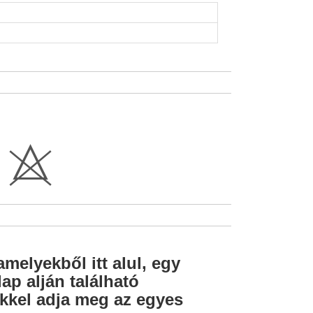
H
amelyekből itt alul, egy
ap alján található
lekkel adja meg az egyes