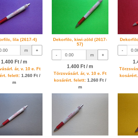
rfilc, lila (2617-4)
Dekorfilc, kiwi-zöld (2617-
Dekorfil
57)
m
+
-
-
m
+
1.400 Ft / m
1.
1.400 Ft / m
ásárl. ár, v. 10 e. Ft
Törzsvásá
Törzsvásárl. ár, v. 10 e. Ft
rt. felett:
1.260 Ft /
kosárért.
kosárért. felett:
1.260 Ft /
m
m