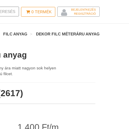
BEJELENTKEZÉS
LE SEARCH
ERESÉS
0
TERMÉK
REGISZTRÁCIÓ
FILC ANYAG
DEKOR FILC MÉTERÁRU ANYAG
u anyag
sony ára miatt nagyon sok helyen
 filcet.
(2617)
1.400 Ft/m