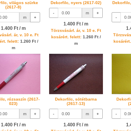
filc, világos szürke
Dekorfilc, nyers (2617-02)
Dekorfilc
(2617-8)
-
m
+
m
+
-
1.400 Ft / m
1.400 Ft / m
1.
Törzsvásárl. ár, v. 10 e. Ft
ásárl. ár, v. 10 e. Ft
Törzsvásá
kosárért. felett:
1.260 Ft /
rt. felett:
1.260 Ft /
kosárért.
m
m
ilc, rózsaszín (2617-
Dekorfilc, sötétbarna
Dekorfi
023)
(2617-13)
(
m
+
-
m
+
-
1.400 Ft / m
1.400 Ft / m
1.