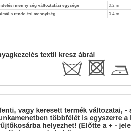
ndelési mennyiség változtatási egysége
0.2 m
nimális rendelési mennyiség
0.4 m
yagkezelés textil kresz ábrái
d
R
D
fenti, vagy keresett termék változatai, - 
nkamenetben többfélét is egyszerre a l
űjtőkosárba helyezhet! (Előtte a + - je