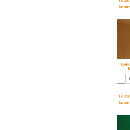
Törzsv
kosáré
Deko
b
-
Törzsv
kosáré