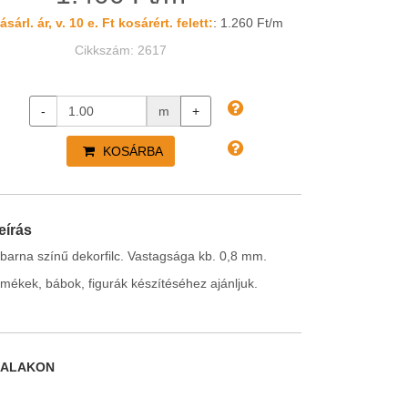
sárl. ár, v. 10 e. Ft kosárért. felett:
: 1.260 Ft/m
Cikkszám: 2617
-
m
+
KOSÁRBA
eírás
barna színű dekorfilc. Vastagsága kb. 0,8 mm.
rmékek, bábok, figurák készítéséhez ajánljuk.
DALAKON