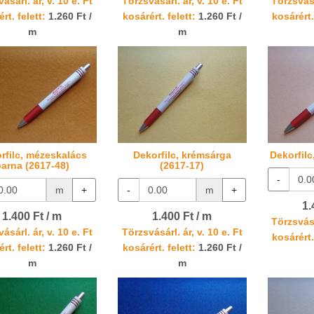
ásárl. ár, v. 10 e. Ft
Törzsvásárl. ár, v. 10 e. Ft
Törzsvásá
rt. felett:
1.260 Ft /
kosárért. felett:
1.260 Ft /
kosárért.
m
m
rfilc, mézeskalács
Dekorfilc, krémsárga
Dekorfilc
arna (2617-48)
(2617-17)
-
m
+
-
m
+
1.
1.400 Ft / m
1.400 Ft / m
Törzsvásá
ásárl. ár, v. 10 e. Ft
Törzsvásárl. ár, v. 10 e. Ft
kosárért.
rt. felett:
1.260 Ft /
kosárért. felett:
1.260 Ft /
m
m