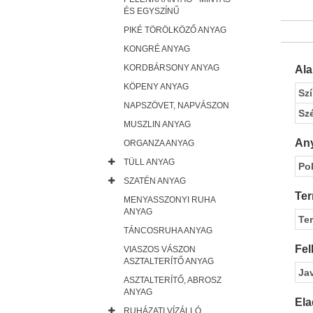
ÉS EGYSZÍNŰ
PIKÉ TÖRÖLKÖZŐ ANYAG
KONGRÉ ANYAG
KORDBÁRSONY ANYAG
Al
KÖPENY ANYAG
Sz
NAPSZÖVET, NAPVÁSZON
Sz
MUSZLIN ANYAG
Any
ORGANZA ANYAG
TÜLL ANYAG
Pol
SZATÉN ANYAG
Ter
MENYASSZONYI RUHA
ANYAG
Te
TÁNCOSRUHA ANYAG
Fel
VIASZOS VÁSZON
ASZTALTERÍTŐ ANYAG
Ja
ASZTALTERÍTŐ, ABROSZ
ANYAG
Ela
RUHÁZATI VÍZÁLLÓ,