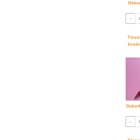
Dekor
-
Törzsv
kosáré
Dekorf
-