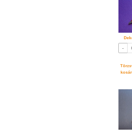
Deko
-
Törzsv
kosáré