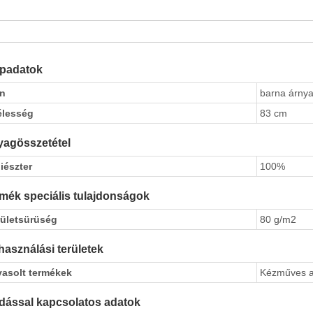
apadatok
ín
barna árnya
élesség
83 cm
agösszetétel
iészter
100%
mék speciális tulajdonságok
rületsürüség
80 g/m2
használási területek
vasolt termékek
Kézműves a
dással kapcsolatos adatok