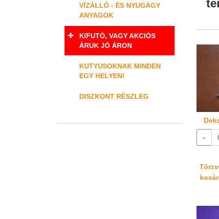
te
VÍZÁLLÓ - ÉS NYUGÁGY
ANYAGOK
KIFUTÓ, VAGY AKCIÓS
ÁRUK JÓ ÁRON
KUTYUSOKNAK MINDEN
EGY HELYEN!
DISZKONT RÉSZLEG
Deko
-
Törzsv
kosáré