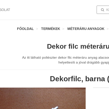
TOGG
SOLAT
K
FŐOLDAL
TERMÉKEK
MÉTERÁRU ANYAGOK
Dekor filc méterár
Az itt látható poliészter dekor filc méteráru anyag alac
helyettesíti a jóval drágább gyapjú
Dekorfilc, barna 