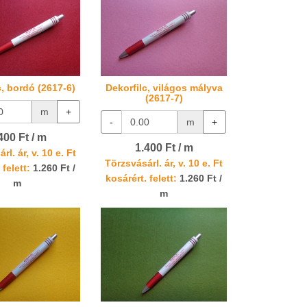
c, bordó (2617-6)
Dekorfilc, világos mályva
(2617-7)
m
+
-
m
+
400 Ft / m
1.400 Ft / m
rl. ár, v. 10 e. Ft
Törzsvásárl. ár, v. 10 e. Ft
 felett:
1.260 Ft /
kosárért. felett:
1.260 Ft /
m
m