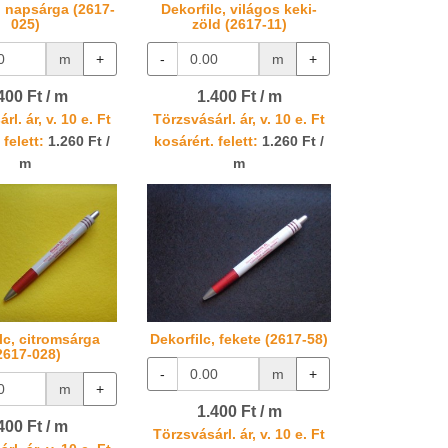
, napsárga (2617-
Dekorfilc, világos keki-
025)
zöld (2617-11)
m
+
-
m
+
400 Ft / m
1.400 Ft / m
rl. ár, v. 10 e. Ft
Törzsvásárl. ár, v. 10 e. Ft
 felett:
1.260 Ft /
kosárért. felett:
1.260 Ft /
m
m
lc, citromsárga
Dekorfilc, fekete (2617-58)
2617-028)
-
m
+
m
+
1.400 Ft / m
400 Ft / m
Törzsvásárl. ár, v. 10 e. Ft