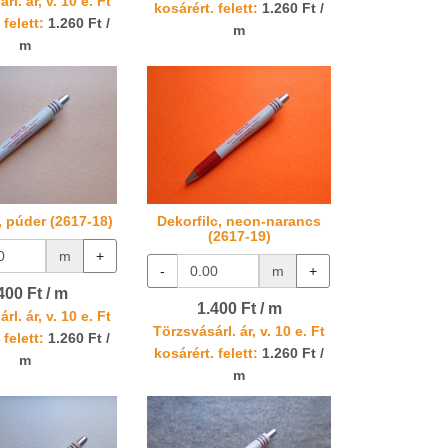
rl. ár, v. 10 e. Ft
kosárért. felett:
1.260 Ft /
 felett:
1.260 Ft /
m
m
, púder (2617-18)
Dekorfilc, neon-narancs
(2617-19)
m
+
-
m
+
400 Ft / m
1.400 Ft / m
rl. ár, v. 10 e. Ft
Törzsvásárl. ár, v. 10 e. Ft
 felett:
1.260 Ft /
kosárért. felett:
1.260 Ft /
m
m