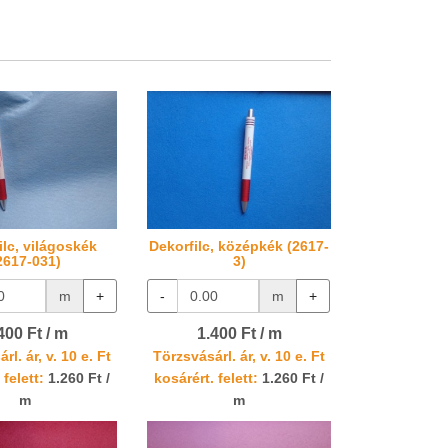
ilc, világoskék
Dekorfilc, középkék (2617-
2617-031)
3)
m
+
-
m
+
400 Ft / m
1.400 Ft / m
rl. ár, v. 10 e. Ft
Törzsvásárl. ár, v. 10 e. Ft
 felett:
1.260 Ft /
kosárért. felett:
1.260 Ft /
m
m