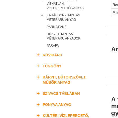
VÍZHATLAN,
Re
VÍZLEPERGETŐS ANYAG
Mi
KARÁCSONYI MINTÁS
MÉTERÁRU ANYAG
PÁRNA PANEL
HÚSVÉTI MINTÁS
MÉTERÁRU ANYAGOK
PARAFA
An
RÖVIDÁRU
FÜGGÖNY
KÁRPIT, BÚTORSZÖVET,
MŰBŐR ANYAG
SZIVACS TÁBLÁBAN
A 
mu
PONYVA ANYAG
gy
KÜLTÉRI VÍZLEPERGETŐ,