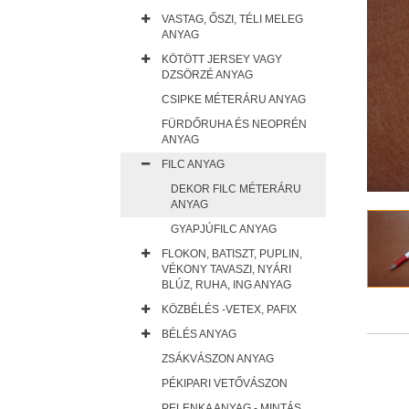
VASTAG, ŐSZI, TÉLI MELEG
ANYAG
KÖTÖTT JERSEY VAGY
DZSÖRZÉ ANYAG
CSIPKE MÉTERÁRU ANYAG
FÜRDŐRUHA ÉS NEOPRÉN
ANYAG
FILC ANYAG
DEKOR FILC MÉTERÁRU
ANYAG
GYAPJÚFILC ANYAG
FLOKON, BATISZT, PUPLIN,
VÉKONY TAVASZI, NYÁRI
BLÚZ, RUHA, ING ANYAG
KÖZBÉLÉS -VETEX, PAFIX
BÉLÉS ANYAG
ZSÁKVÁSZON ANYAG
PÉKIPARI VETŐVÁSZON
PELENKA ANYAG - MINTÁS