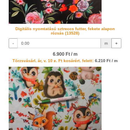
Digitális nyomtatású sztreccs futter, fekete alapon
rózsás (13528)
-
m
+
6.900 Ft / m
Törzsvásárl. ár, v. 10 e. Ft kosárért. felett:
6.210 Ft / m