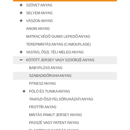
SZÖVET ANYAG
SELYEM ANYAG
VÁSZON ANYAG
ANGIN ANYAG
MATRACVÉDŐ GUMIS LEPEDŐ ANYAG
TEREPMINTÁS ANYAG (CAMOUFLAGE)
VASTAG, ŐSZI, TÉLI MELEG ANYAG
KÖTÖTT JERSEY VAGY DZSÖRZÉ ANYAG
BABYPLÜSS ANYAG
SZABADIDŐRUHA ANYAG
FITNESZ ANYAG
PÓLÓ ÉS TUNIKA ANYAG
TAVASZI-ŐSZI FELSŐRUHÁZATI ANYAG
FROTTÍR ANYAG
MINTÁS PAMUT JERSEY ANYAG
PASSZÉ VAGY PATENT ANYAG