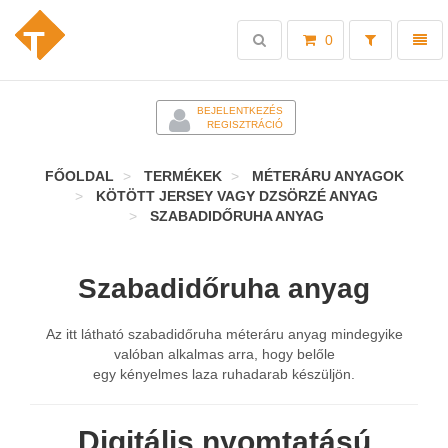
Toggle
Toggl
0
search
naviga
-
BEJELENTKEZÉS
REGISZTRÁCIÓ
FŐOLDAL
TERMÉKEK
MÉTERÁRU ANYAGOK
KÖTÖTT JERSEY VAGY DZSÖRZÉ ANYAG
SZABADIDŐRUHA ANYAG
Szabadidőruha anyag
Az itt látható szabadidőruha méteráru anyag mindegyike
valóban alkalmas arra, hogy belőle
egy kényelmes laza ruhadarab készüljön.
Digitális nyomtatású