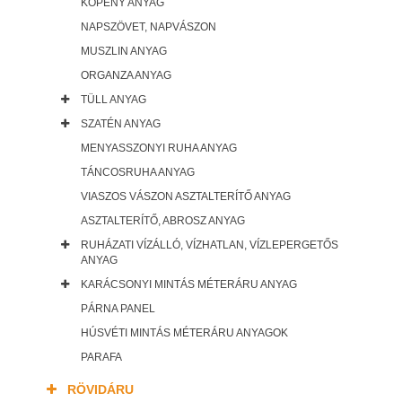
KÖPENY ANYAG
NAPSZÖVET, NAPVÁSZON
MUSZLIN ANYAG
ORGANZA ANYAG
TÜLL ANYAG
SZATÉN ANYAG
MENYASSZONYI RUHA ANYAG
TÁNCOSRUHA ANYAG
VIASZOS VÁSZON ASZTALTERÍTŐ ANYAG
ASZTALTERÍTŐ, ABROSZ ANYAG
RUHÁZATI VÍZÁLLÓ, VÍZHATLAN, VÍZLEPERGETŐS
ANYAG
KARÁCSONYI MINTÁS MÉTERÁRU ANYAG
PÁRNA PANEL
HÚSVÉTI MINTÁS MÉTERÁRU ANYAGOK
PARAFA
RÖVIDÁRU