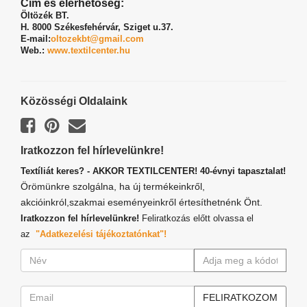
Cím és elérhetőség:
Öltözék BT.
H. 8000 Székesfehérvár,
Sziget u.37.
E-mail:
oltozekbt@gmail.com
Web.:
www.textilcenter.hu
Közösségi Oldalaink
Iratkozzon fel hírlevelünkre!
Textíliát keres? - AKKOR TEXTILCENTER! 40-évnyi tapasztalat!
Örömünkre szolgálna, ha új termékeinkről,
akcióinkról,szakmai eseményeinkről értesíthetnénk Önt.
Iratkozzon fel hírlevelünkre!
Feliratkozás előtt olvassa el
az
"Adatkezelési tájékoztatónkat"!