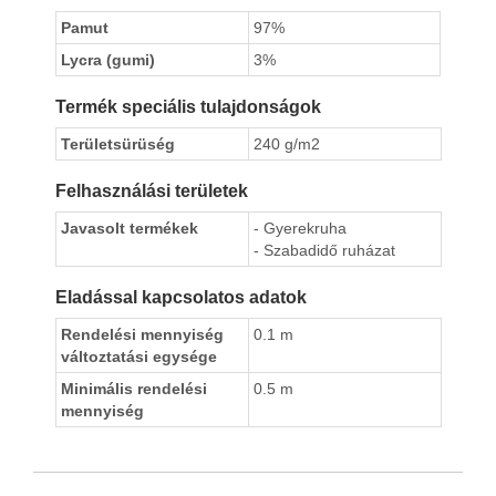
Pamut
97%
Lycra (gumi)
3%
Termék speciális tulajdonságok
Területsürüség
240 g/m2
Felhasználási területek
Javasolt termékek
- Gyerekruha
- Szabadidő ruházat
Eladással kapcsolatos adatok
Rendelési mennyiség
0.1 m
változtatási egysége
Minimális rendelési
0.5 m
mennyiség