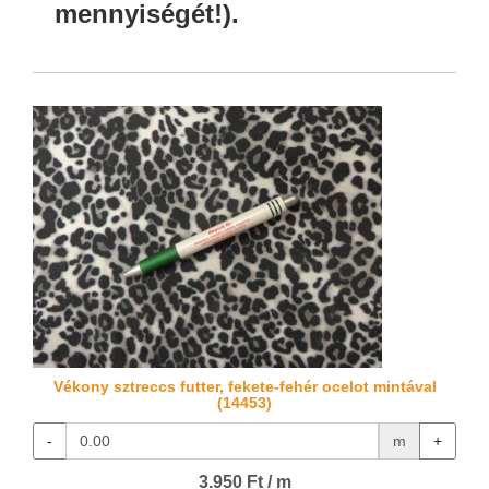
mennyiségét!).
Vékony sztreccs futter, fekete-fehér ocelot mintával
(14453)
-
m
+
3.950 Ft / m