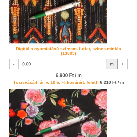
Digitális nyomtatású sztreccs futter, színes mintás
(13895)
-
m
+
6.900 Ft / m
Törzsvásárl. ár, v. 10 e. Ft kosárért. felett:
6.210 Ft / m