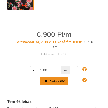
6.900 Ft/m
Törzsvásárl. ár, v. 10 e. Ft kosárért. felett:
: 6.210
Ft/m
Cikkszám: 13528
-
m
+
KOSÁRBA
Termék leírás