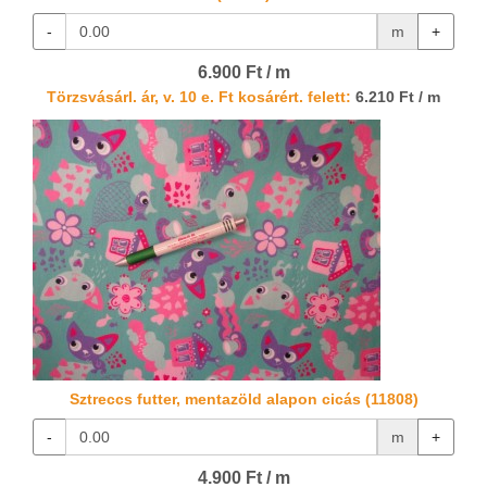
-
m
+
6.900 Ft / m
Törzsvásárl. ár, v. 10 e. Ft kosárért. felett:
6.210 Ft / m
Sztreccs futter, mentazöld alapon cicás (11808)
-
m
+
4.900 Ft / m