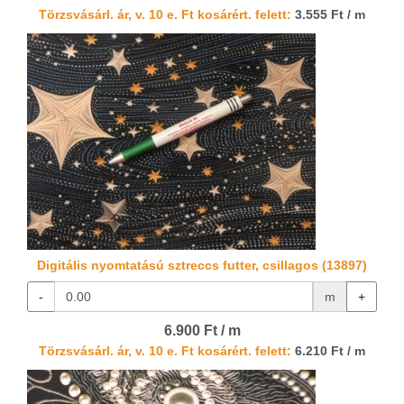
Törzsvásárl. ár, v. 10 e. Ft kosárért. felett:
3.555 Ft / m
Digitális nyomtatású sztreccs futter, csillagos (13897)
-
m
+
6.900 Ft / m
Törzsvásárl. ár, v. 10 e. Ft kosárért. felett:
6.210 Ft / m