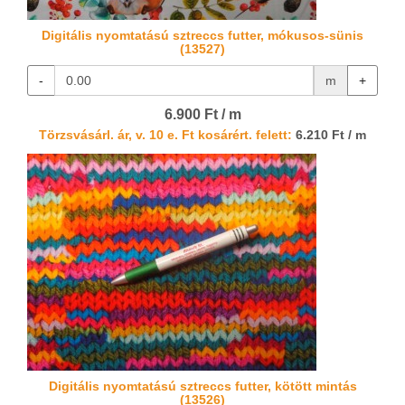
Digitális nyomtatású sztreccs futter, mókusos-sünis
(13527)
-
m
+
6.900 Ft / m
Törzsvásárl. ár, v. 10 e. Ft kosárért. felett:
6.210 Ft / m
Digitális nyomtatású sztreccs futter, kötött mintás
(13526)