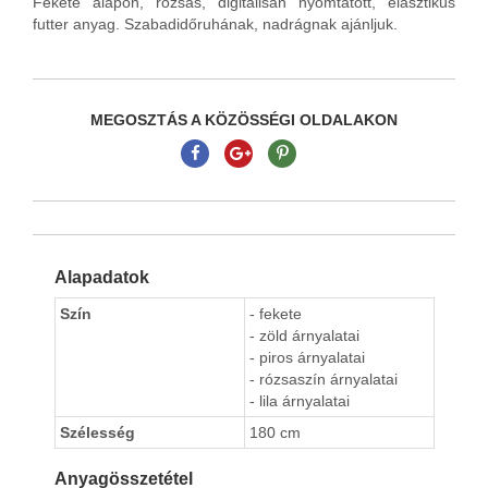
Fekete alapon, rózsás, digitálisan nyomtatott, elasztikus
futter anyag. Szabadidőruhának, nadrágnak ajánljuk.
MEGOSZTÁS A KÖZÖSSÉGI OLDALAKON
Alapadatok
Szín
- fekete
- zöld árnyalatai
- piros árnyalatai
- rózsaszín árnyalatai
- lila árnyalatai
Szélesség
180 cm
Anyagösszetétel