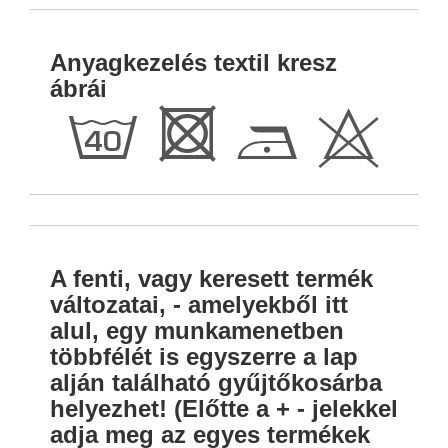
Anyagkezelés textil kresz
ábrái
h
R
D
H
A fenti, vagy keresett termék
változatai, - amelyekből itt
alul, egy munkamenetben
többfélét is egyszerre a lap
alján található gyűjtőkosárba
helyezhet! (Előtte a + - jelekkel
adja meg az egyes termékek