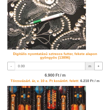
Digitális nyomtatású sztreccs futter, fekete alapon
gyöngyös (13896)
-
m
+
6.900 Ft / m
Törzsvásárl. ár, v. 10 e. Ft kosárért. felett:
6.210 Ft / m