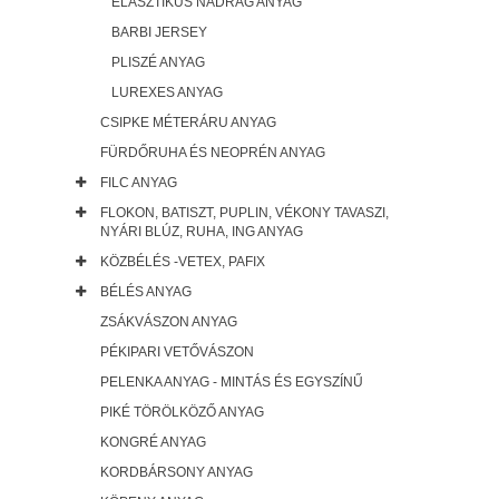
ELASZTIKUS NADRÁG ANYAG
BARBI JERSEY
PLISZÉ ANYAG
LUREXES ANYAG
CSIPKE MÉTERÁRU ANYAG
FÜRDŐRUHA ÉS NEOPRÉN ANYAG
FILC ANYAG
FLOKON, BATISZT, PUPLIN, VÉKONY TAVASZI,
NYÁRI BLÚZ, RUHA, ING ANYAG
KÖZBÉLÉS -VETEX, PAFIX
BÉLÉS ANYAG
ZSÁKVÁSZON ANYAG
PÉKIPARI VETŐVÁSZON
PELENKA ANYAG - MINTÁS ÉS EGYSZÍNŰ
PIKÉ TÖRÖLKÖZŐ ANYAG
KONGRÉ ANYAG
KORDBÁRSONY ANYAG