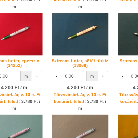
m
m
ccs futter, eperszín
Sztreccs futter, sötét türkiz
Sztreccs 
(14252)
(13966)
m
+
-
m
+
-
4.200 Ft / m
4.200 Ft / m
4.
ásárl. ár, v. 10 e. Ft
Törzsvásárl. ár, v. 10 e. Ft
Törzsvásá
rt. felett:
3.780 Ft /
kosárért. felett:
3.780 Ft /
kosárért.
m
m