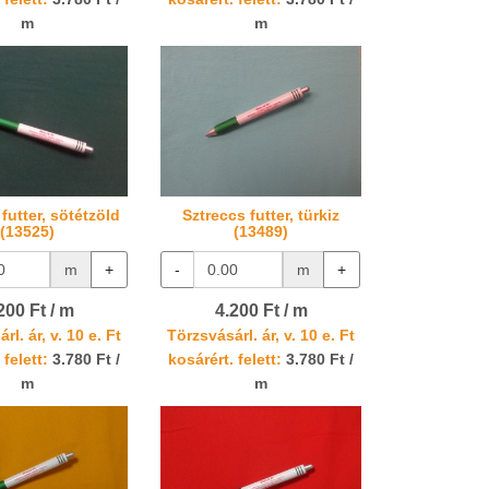
m
m
futter, sötétzöld
Sztreccs futter, türkiz
(13525)
(13489)
m
+
-
m
+
200 Ft / m
4.200 Ft / m
rl. ár, v. 10 e. Ft
Törzsvásárl. ár, v. 10 e. Ft
 felett:
3.780 Ft /
kosárért. felett:
3.780 Ft /
m
m