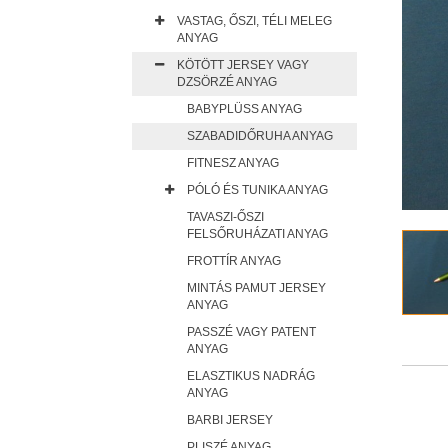
VASTAG, ŐSZI, TÉLI MELEG
ANYAG
KÖTÖTT JERSEY VAGY
DZSÖRZÉ ANYAG
BABYPLÜSS ANYAG
SZABADIDŐRUHA ANYAG
FITNESZ ANYAG
PÓLÓ ÉS TUNIKA ANYAG
TAVASZI-ŐSZI
FELSŐRUHÁZATI ANYAG
FROTTÍR ANYAG
MINTÁS PAMUT JERSEY
ANYAG
PASSZÉ VAGY PATENT
ANYAG
ELASZTIKUS NADRÁG
ANYAG
BARBI JERSEY
PLISZÉ ANYAG