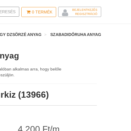
BEJELENTKEZÉS
LE SEARCH
ERESÉS
0
TERMÉK
REGISZTRÁCIÓ
AGY DZSÖRZÉ ANYAG
SZABADIDŐRUHA ANYAG
anyag
alóban alkalmas arra, hogy belőle
szüljön.
ürkiz (13966)
4.200 Ft/m