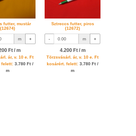
s futter, mustár
Sztreccs futter, piros
(12674)
(12672)
m
+
-
m
+
200 Ft / m
4.200 Ft / m
rl. ár, v. 10 e. Ft
Törzsvásárl. ár, v. 10 e. Ft
 felett:
3.780 Ft /
kosárért. felett:
3.780 Ft /
m
m