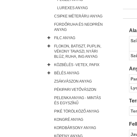
LUREXES ANYAG
CSIPKE MÉTERÁRU ANYAG
FÜRDŐRUHA ÉS NEOPRÉN
ANYAG
Al
FILC ANYAG
Sz
FLOKON, BATISZT, PUPLIN,
VÉKONY TAVASZI, NYÁRI
Sz
BLÚZ, RUHA, ING ANYAG
KÖZBÉLÉS -VETEX, PAFIX
Any
BÉLÉS ANYAG
Pa
ZSÁKVÁSZON ANYAG
Ly
PÉKIPARI VETŐVÁSZON
PELENKA ANYAG - MINTÁS
Ter
ÉS EGYSZÍNŰ
Te
PIKÉ TÖRÖLKÖZŐ ANYAG
KONGRÉ ANYAG
Fel
KORDBÁRSONY ANYAG
Ja
KÖPENY ANYAG