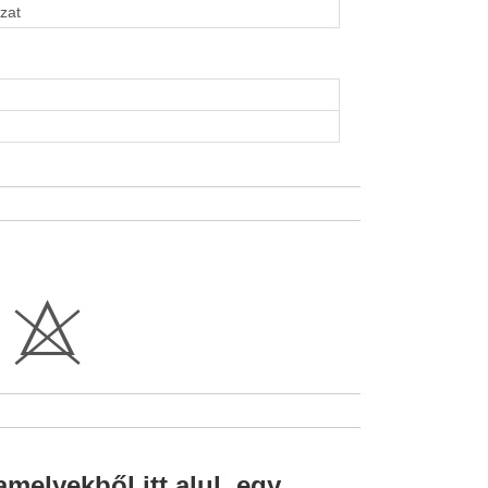
zat
H
amelyekből itt alul, egy