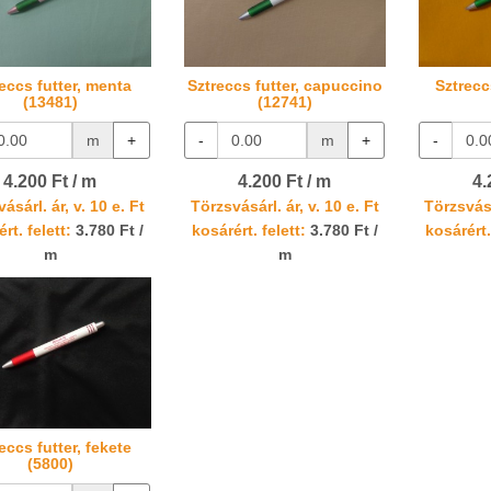
eccs futter, menta
Sztreccs futter, capuccino
Sztrecc
(13481)
(12741)
m
+
-
m
+
-
4.200 Ft / m
4.200 Ft / m
4.
ásárl. ár, v. 10 e. Ft
Törzsvásárl. ár, v. 10 e. Ft
Törzsvásá
rt. felett:
3.780 Ft /
kosárért. felett:
3.780 Ft /
kosárért.
m
m
eccs futter, fekete
(5800)