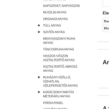
NAPSZÖVET, NAPVÁSZON
MUSZLIN ANYAG
Ela
ORGANZA ANYAG
Re
TÜLL ANYAG
Mi
SZATÉN ANYAG
MENYASSZONYI RUHA
ANYAG
TÁNCOSRUHA ANYAG
VIASZOS VÁSZON
ASZTALTERÍTŐ ANYAG
An
ASZTALTERÍTŐ, ABROSZ
ANYAG
RUHÁZATI VÍZÁLLÓ,
VÍZHATLAN,
VÍZLEPERGETŐS ANYAG
KARÁCSONYI MINTÁS
MÉTERÁRU ANYAG
PÁRNA PANEL
A 