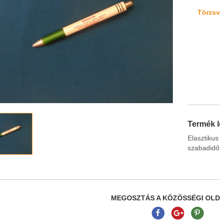
Törzsvá
Termék l
Elaszti
szabadidőr
MEGOSZTÁS A KÖZÖSSÉGI OL