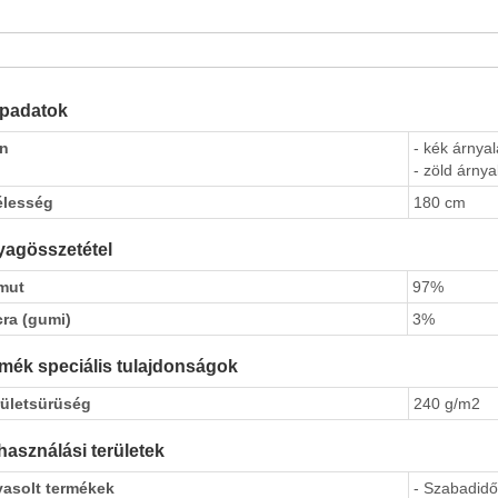
apadatok
ín
- kék árnyal
- zöld árnya
élesség
180 cm
agösszetétel
mut
97%
cra (gumi)
3%
mék speciális tulajdonságok
rületsürüség
240 g/m2
használási területek
vasolt termékek
- Szabadidő