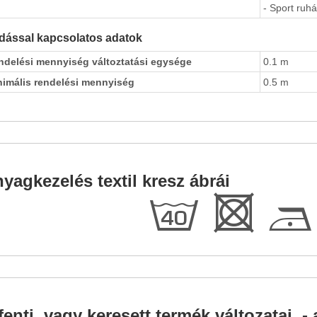
- Sport ruhá
dással kapcsolatos adatok
ndelési mennyiség változtatási egysége
0.1 m
nimális rendelési mennyiség
0.5 m
yagkezelés textil kresz ábrái
h
R
D
fenti, vagy keresett termék változatai, - 