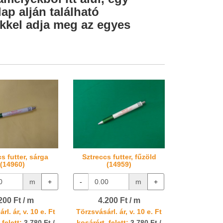
ap alján található
lekkel adja meg az egyes
s futter, sárga
Sztreccs futter, fűzöld
(14960)
(14959)
m
+
-
m
+
200 Ft / m
4.200 Ft / m
rl. ár, v. 10 e. Ft
Törzsvásárl. ár, v. 10 e. Ft
 felett:
3.780 Ft /
kosárért. felett:
3.780 Ft /