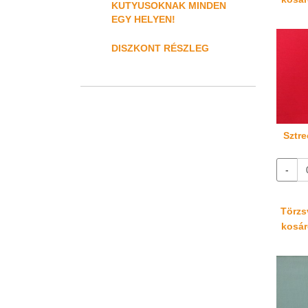
KUTYUSOKNAK MINDEN
EGY HELYEN!
DISZKONT RÉSZLEG
Sztre
-
Törzsv
kosáré