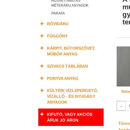
HÚSVÉTI MINTÁS
mu
MÉTERÁRU ANYAGOK
gy
PARAFA
te
RÖVIDÁRU
FÜGGÖNY
KÁRPIT, BÚTORSZÖVET,
MŰBŐR ANYAG
SZIVACS TÁBLÁBAN
PONYVA ANYAG
KÜLTÉRI VÍZLEPERGETŐ,
Sztr
VÍZÁLLÓ - ÉS NYUGÁGY
ANYAGOK
-
KIFUTÓ, VAGY AKCIÓS
ÁRUK JÓ ÁRON
Törzsv
kosáré