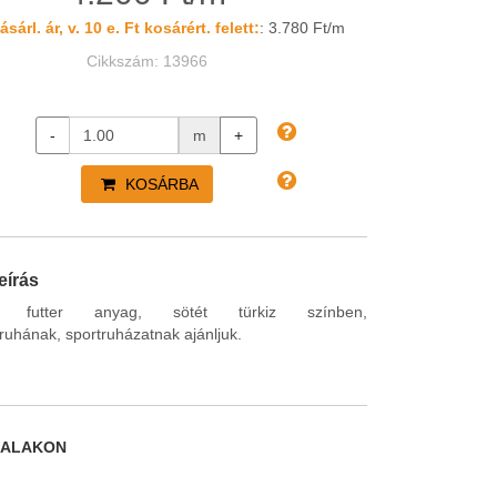
sárl. ár, v. 10 e. Ft kosárért. felett:
: 3.780 Ft/m
Cikkszám: 13966
-
m
+
KOSÁRBA
eírás
kus futter anyag, sötét türkiz színben,
uhának, sportruházatnak ajánljuk.
DALAKON