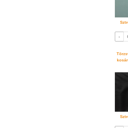
Sztr
-
Törzsv
kosáré
Sztr