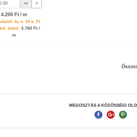
m
+
4.200 Ft / m
ásárl. ár, v. 10 e. Ft
rt. felett:
3.780 Ft /
m
Össze
MEGOSZTÁS A KÖZÖSSÉGI OL