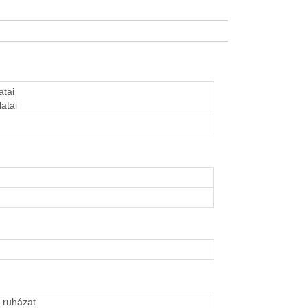
atai
latai
 ruházat