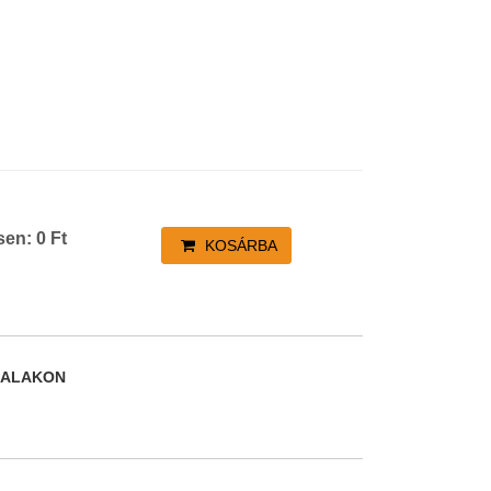
sen:
0
Ft
KOSÁRBA
DALAKON