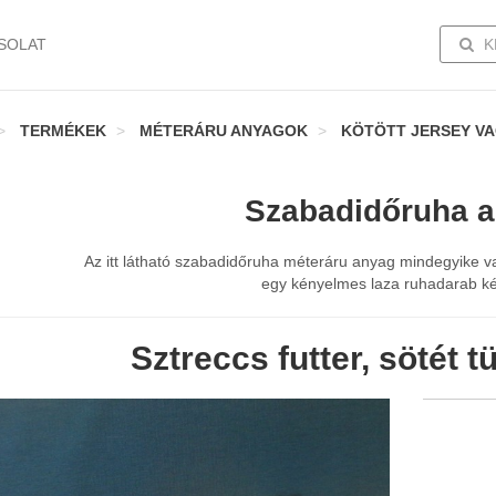
TOGG
SOLAT
K
TERMÉKEK
MÉTERÁRU ANYAGOK
KÖTÖTT JERSEY V
Szabadidőruha 
Az itt látható szabadidőruha méteráru anyag mindegyike v
egy kényelmes laza ruhadarab ké
Sztreccs futter, sötét t