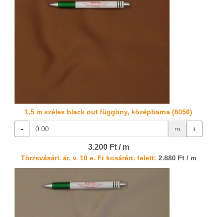
1,5 m széles black out függöny, középbarna (8056)
-
m
+
3.200 Ft / m
Törzsvásárl. ár, v. 10 e. Ft kosárért. felett:
2.880 Ft / m