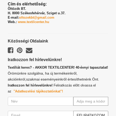
Cím és elérhetőség:
Öltözék BT.
H. 8000 Székesfehérvár,
Sziget u.37.
E-mail:
oltozekbt@gmail.com
Web.:
www.textilcenter.hu
Közösségi Oldalaink
Iratkozzon fel hírlevelünkre!
Textíliát keres? - AKKOR TEXTILCENTER! 40-évnyi tapasztalat!
Örömünkre szolgálna, ha új termékeinkről,
akcióinkról,szakmai eseményeinkről értesíthetnénk Önt.
Iratkozzon fel hírlevelünkre!
Feliratkozás előtt olvassa el
az
"Adatkezelési tájékoztatónkat"!