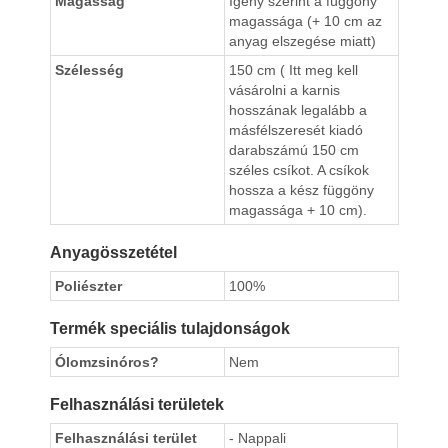
Magasság
Igény szerint a függöny
magassága (+ 10 cm az
anyag elszegése miatt)
Szélesség
150 cm ( Itt meg kell
vásárolni a karnis
hosszának legalább a
másfélszeresét kiadó
darabszámú 150 cm
széles csíkot. A csíkok
hossza a kész függöny
magassága + 10 cm).
Anyagösszetétel
Poliészter
100%
Termék speciális tulajdonságok
Ólomzsinóros?
Nem
Felhasználási területek
Felhasználási terület
- Nappali