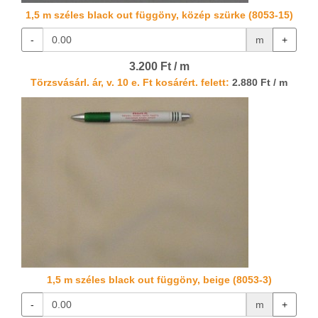
1,5 m széles black out függöny, közép szürke (8053-15)
-
m
+
3.200 Ft / m
Törzsvásárl. ár, v. 10 e. Ft kosárért. felett:
2.880 Ft / m
1,5 m széles black out függöny, beige (8053-3)
-
m
+