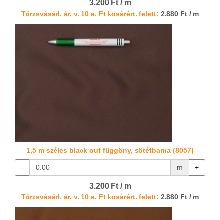
3.200 Ft / m
Törzsvásárl. ár, v. 10 e. Ft kosárért. felett:
2.880 Ft / m
1,5 m széles black out függöny, sötétbarna (8057)
-
m
+
3.200 Ft / m
Törzsvásárl. ár, v. 10 e. Ft kosárért. felett:
2.880 Ft / m