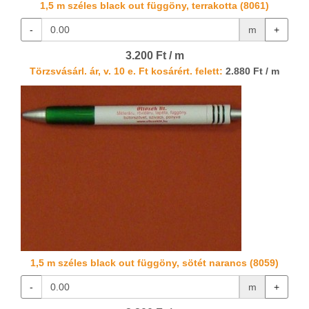
1,5 m széles black out függöny, terrakotta (8061)
-
m
+
3.200 Ft / m
Törzsvásárl. ár, v. 10 e. Ft kosárért. felett:
2.880 Ft / m
1,5 m széles black out függöny, sötét narancs (8059)
-
m
+