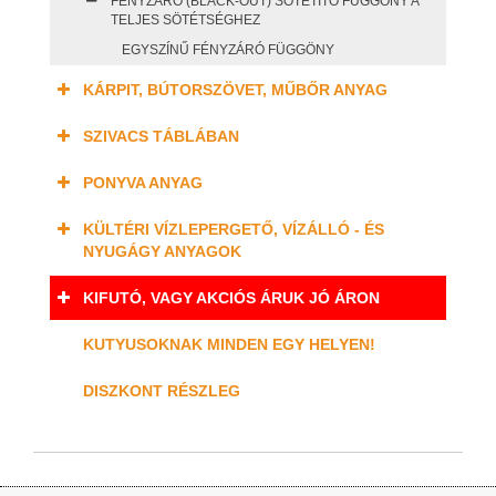
FÉNYZÁRÓ (BLACK-OUT) SÖTÉTÍTŐ FÜGGÖNY A
TELJES SÖTÉTSÉGHEZ
EGYSZÍNŰ FÉNYZÁRÓ FÜGGÖNY
KÁRPIT, BÚTORSZÖVET, MŰBŐR ANYAG
SZIVACS TÁBLÁBAN
PONYVA ANYAG
KÜLTÉRI VÍZLEPERGETŐ, VÍZÁLLÓ - ÉS
NYUGÁGY ANYAGOK
KIFUTÓ, VAGY AKCIÓS ÁRUK JÓ ÁRON
KUTYUSOKNAK MINDEN EGY HELYEN!
DISZKONT RÉSZLEG