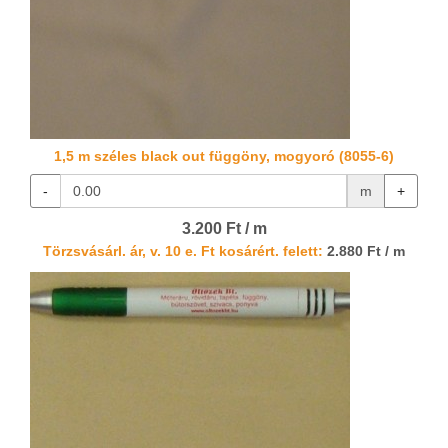
1,5 m széles black out függöny, mogyoró (8055-6)
-
m
+
3.200 Ft / m
Törzsvásárl. ár, v. 10 e. Ft kosárért. felett:
2.880 Ft / m