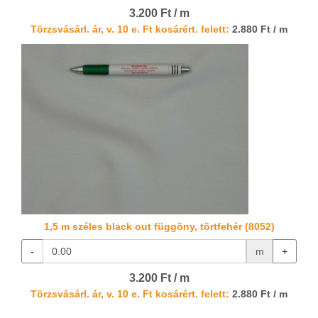
3.200 Ft / m
Törzsvásárl. ár, v. 10 e. Ft kosárért. felett:
2.880 Ft / m
1,5 m széles black out függöny, törtfehér (8052)
-
m
+
3.200 Ft / m
Törzsvásárl. ár, v. 10 e. Ft kosárért. felett:
2.880 Ft / m