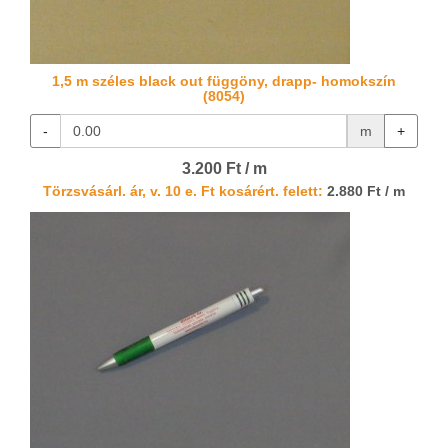
1,5 m széles black out függöny, drapp- homokszín
(8054)
-
m
+
3.200 Ft / m
Törzsvásárl. ár, v. 10 e. Ft kosárért. felett:
2.880 Ft / m