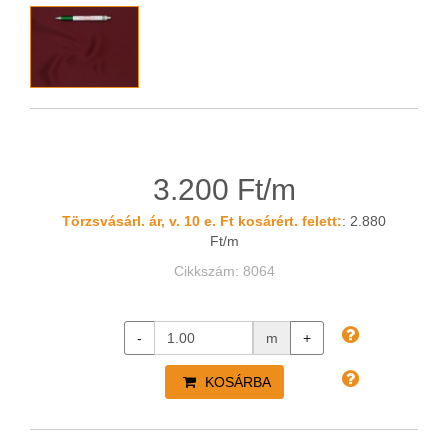
3.200 Ft/m
Törzsvásárl. ár, v. 10 e. Ft kosárért. felett:
: 2.880
Ft/m
Cikkszám: 8064
-
m
+
KOSÁRBA