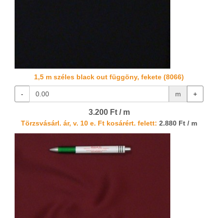
1,5 m széles black out függöny, fekete (8066)
-
m
+
3.200 Ft / m
Törzsvásárl. ár, v. 10 e. Ft kosárért. felett:
2.880 Ft / m