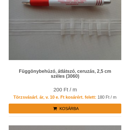
Függönybehúzó, átlátszó, ceruzás, 2,5 cm
széles (3060)
200 Ft / m
Törzsvásárl. ár, v. 10 e. Ft kosárért. felett:
180 Ft / m
KOSÁRBA