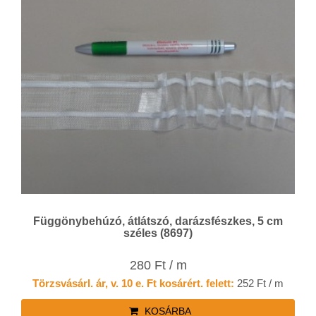
Függönybehúzó, átlátszó, darázsfészkes, 5 cm
széles (8697)
280 Ft / m
Törzsvásárl. ár, v. 10 e. Ft kosárért. felett:
252 Ft / m
KOSÁRBA