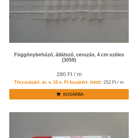
Függönybehúzó, átlátszó, ceruzás, 4 cm széles
(3059)
280 Ft / m
Törzsvásárl. ár, v. 10 e. Ft kosárért. felett:
252 Ft / m
KOSÁRBA