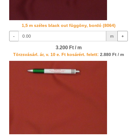
1,5 m széles black out függöny, bordó (8064)
-
m
+
3.200 Ft / m
Törzsvásárl. ár, v. 10 e. Ft kosárért. felett:
2.880 Ft / m