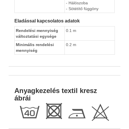
- Hálószoba
- Sötétítő függöny
Eladással kapcsolatos adatok
Rendelési mennyiség
0.1 m
változtatási egysége
Minimális rendelési
0.2 m
mennyiség
Anyagkezelés textil kresz
ábrái
h
R
D
H