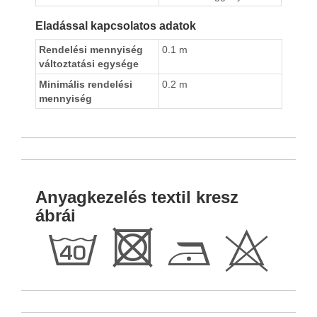
Eladással kapcsolatos adatok
Rendelési mennyiség
0.1 m
változtatási egysége
Minimális rendelési
0.2 m
mennyiség
Anyagkezelés textil kresz
ábrái
h
R
D
H