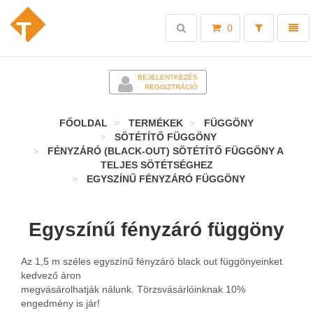
Toggle
Toggl
0
search
naviga
-
BEJELENTKEZÉS
REGISZTRÁCIÓ
FŐOLDAL
TERMÉKEK
FÜGGÖNY
SÖTÉTÍTŐ FÜGGÖNY
FÉNYZÁRÓ (BLACK-OUT) SÖTÉTÍTŐ FÜGGÖNY A
TELJES SÖTÉTSÉGHEZ
EGYSZÍNŰ FÉNYZÁRÓ FÜGGÖNY
Egyszínű fényzáró függöny
Az 1,5 m széles egyszínű fényzáró black out függönyeinket
kedvező áron
megvásárolhatják nálunk. Törzsvásárlóinknak 10%
engedmény is jár!