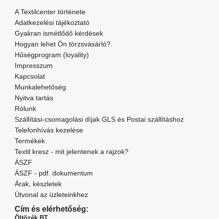
A Textilcenter története
Adatkezelési tájékoztató
Gyakran ismétlődő kérdések
Hogyan lehet Ön törzsvásárló?
Hűségprogram (loyality)
Impresszum
Kapcsolat
Munkalehetőség
Nyitva tartás
Rólunk
Szállítási-csomagolási díjak GLS és Postai szállításhoz
Telefonhívás kezelése
Termékek
Textil kresz - mit jelentenek a rajzok?
ÁSZF
ÁSZF - pdf. dokumentum
Árak, készletek
Útvonal az üzleteinkhez
Cím és elérhetőség:
Öltözék BT.