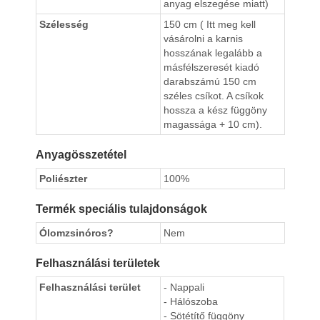
anyag elszegése miatt)
Szélesség
150 cm ( Itt meg kell
vásárolni a karnis
hosszának legalább a
másfélszeresét kiadó
darabszámú 150 cm
széles csíkot. A csíkok
hossza a kész függöny
magassága + 10 cm).
Anyagösszetétel
Poliészter
100%
Termék speciális tulajdonságok
Ólomzsinóros?
Nem
Felhasználási területek
Felhasználási terület
- Nappali
- Hálószoba
- Sötétítő függöny