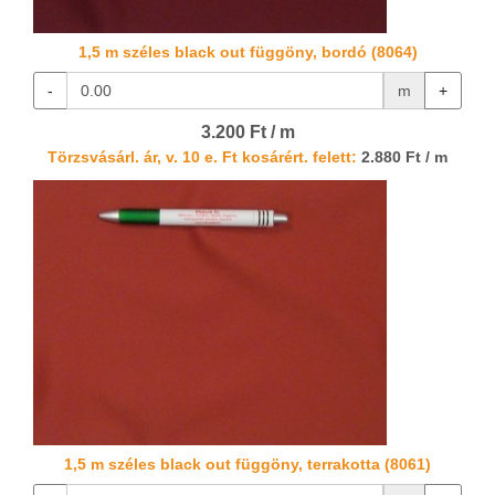
1,5 m széles black out függöny, bordó (8064)
-
m
+
3.200 Ft / m
Törzsvásárl. ár, v. 10 e. Ft kosárért. felett:
2.880 Ft / m
1,5 m széles black out függöny, terrakotta (8061)