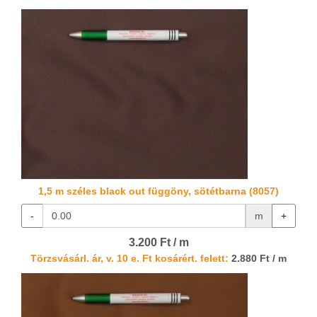
1,5 m széles black out függöny, sötétbarna (8057)
-
m
+
3.200 Ft / m
Törzsvásárl. ár, v. 10 e. Ft kosárért. felett:
2.880 Ft / m