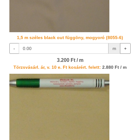
1,5 m széles black out függöny, mogyoró (8055-6)
-
m
+
3.200 Ft / m
Törzsvásárl. ár, v. 10 e. Ft kosárért. felett:
2.880 Ft / m