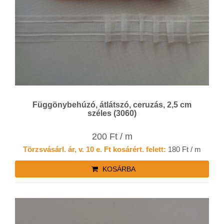
Függönybehúzó, átlátszó, ceruzás, 2,5 cm
széles (3060)
200 Ft / m
Törzsvásárl. ár, v. 10 e. Ft kosárért. felett:
180 Ft / m
KOSÁRBA