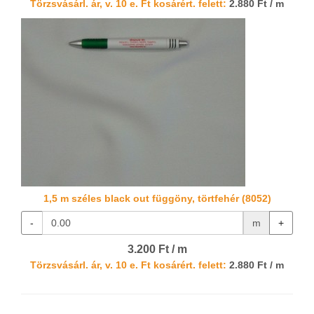
Törzsvásárl. ár, v. 10 e. Ft kosárért. felett:
2.880 Ft / m
1,5 m széles black out függöny, törtfehér (8052)
-
m
+
3.200 Ft / m
Törzsvásárl. ár, v. 10 e. Ft kosárért. felett:
2.880 Ft / m