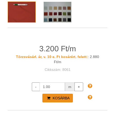
3.200 Ft/m
Törzsvásárl. ár, v. 10 e. Ft kosárért. felett:
: 2.880
Ft/m
Cikkszám: 8061
-
m
+
KOSÁRBA