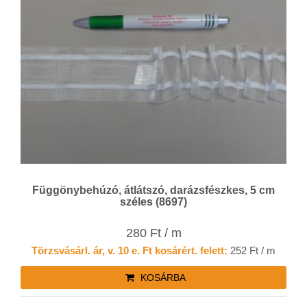
Függönybehúzó, átlátszó, darázsfészkes, 5 cm
széles (8697)
280 Ft / m
Törzsvásárl. ár, v. 10 e. Ft kosárért. felett:
252 Ft / m
KOSÁRBA