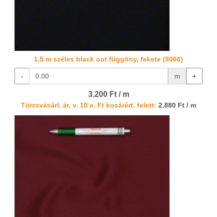
1,5 m széles black out függöny, fekete (8066)
-
m
+
3.200 Ft / m
Törzsvásárl. ár, v. 10 e. Ft kosárért. felett:
2.880 Ft / m