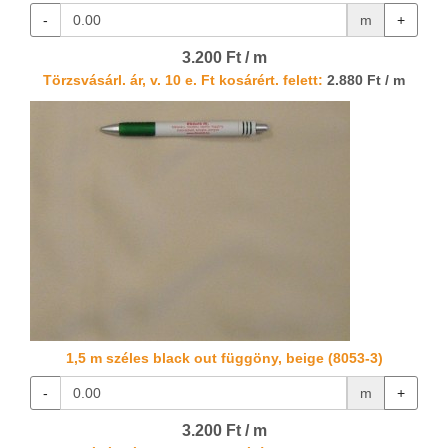
-
m
+
3.200 Ft / m
Törzsvásárl. ár, v. 10 e. Ft kosárért. felett:
2.880 Ft / m
1,5 m széles black out függöny, beige (8053-3)
-
m
+
3.200 Ft / m