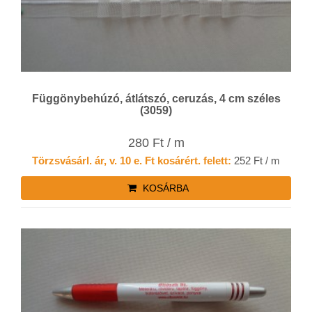
Függönybehúzó, átlátszó, ceruzás, 4 cm széles
(3059)
280 Ft / m
Törzsvásárl. ár, v. 10 e. Ft kosárért. felett:
252 Ft / m
KOSÁRBA