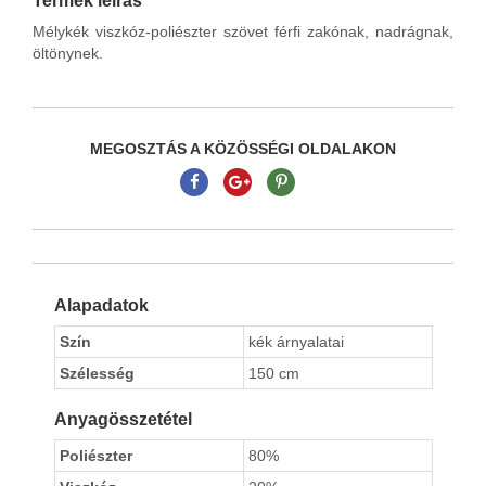
Termék leírás
Mélykék viszkóz-poliészter szövet férfi zakónak, nadrágnak,
öltönynek.
MEGOSZTÁS A KÖZÖSSÉGI OLDALAKON
Alapadatok
Szín
kék árnyalatai
Szélesség
150 cm
Anyagösszetétel
Poliészter
80%