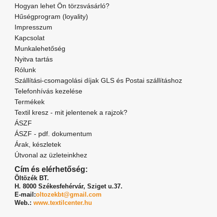
Hogyan lehet Ön törzsvásárló?
Hűségprogram (loyality)
Impresszum
Kapcsolat
Munkalehetőség
Nyitva tartás
Rólunk
Szállítási-csomagolási díjak GLS és Postai szállításhoz
Telefonhívás kezelése
Termékek
Textil kresz - mit jelentenek a rajzok?
ÁSZF
ÁSZF - pdf. dokumentum
Árak, készletek
Útvonal az üzleteinkhez
Cím és elérhetőség:
Öltözék BT.
H. 8000 Székesfehérvár,
Sziget u.37.
E-mail:
oltozekbt@gmail.com
Web.:
www.textilcenter.hu