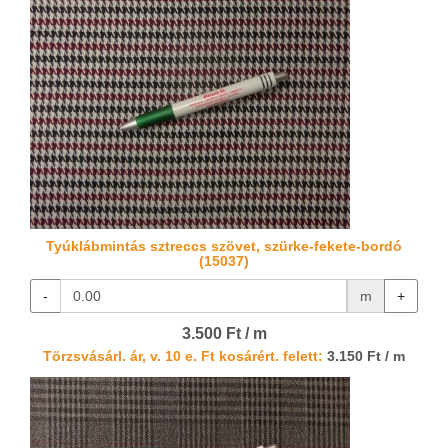
Tyúklábmintás sztreccs szövet, szürke-fekete-bordó
(15037)
-
m
+
3.500 Ft / m
Törzsvásárl. ár, v. 10 e. Ft kosárért. felett:
3.150 Ft / m