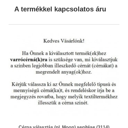
A termékkel kapcsolatos áru
Cérna választás (pl. Moon) segítése (3114)