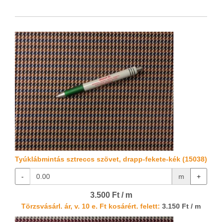
Tyúklábmintás sztreccs szövet, drapp-fekete-kék (15038)
-
m
+
3.500 Ft / m
Törzsvásárl. ár, v. 10 e. Ft kosárért. felett:
3.150 Ft / m