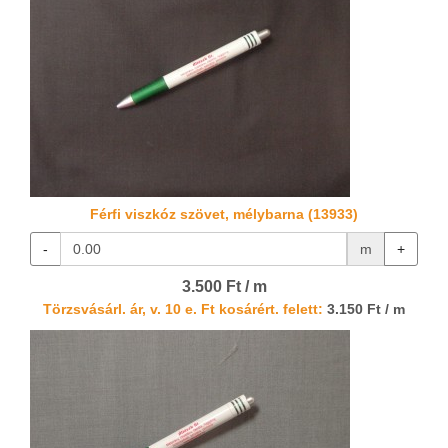
Férfi viszkóz szövet, mélybarna (13933)
-
m
+
3.500 Ft / m
Törzsvásárl. ár, v. 10 e. Ft kosárért. felett:
3.150 Ft / m