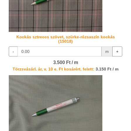
Kockás sztreccs szövet, szürke-rózsaszín kockás
(15018)
-
m
+
3.500 Ft / m
Törzsvásárl. ár, v. 10 e. Ft kosárért. felett:
3.150 Ft / m