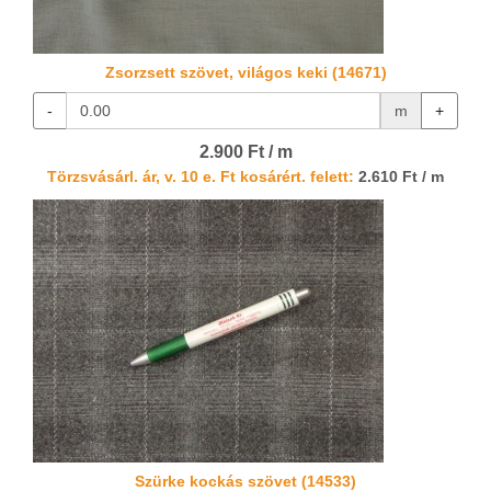
Zsorzsett szövet, világos keki (14671)
-
m
+
2.900 Ft / m
Törzsvásárl. ár, v. 10 e. Ft kosárért. felett:
2.610 Ft / m
Szürke kockás szövet (14533)