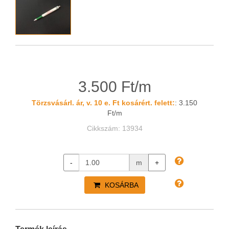
3.500 Ft/m
Törzsvásárl. ár, v. 10 e. Ft kosárért. felett:
: 3.150
Ft/m
Cikkszám: 13934
-
m
+
KOSÁRBA