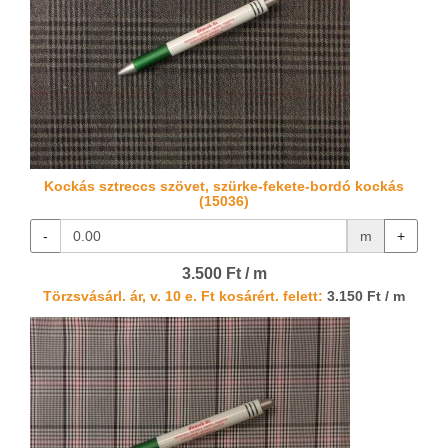
Kockás sztreccs szövet, szürke-fekete-bordó kockás
(15036)
-
m
+
3.500 Ft / m
Törzsvásárl. ár, v. 10 e. Ft kosárért. felett:
3.150 Ft / m