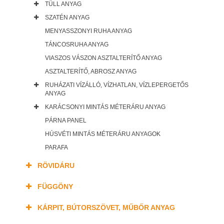
TÜLL ANYAG
SZATÉN ANYAG
MENYASSZONYI RUHA ANYAG
TÁNCOSRUHA ANYAG
VIASZOS VÁSZON ASZTALTERÍTŐ ANYAG
ASZTALTERÍTŐ, ABROSZ ANYAG
RUHÁZATI VÍZÁLLÓ, VÍZHATLAN, VÍZLEPERGETŐS
ANYAG
KARÁCSONYI MINTÁS MÉTERÁRU ANYAG
PÁRNA PANEL
HÚSVÉTI MINTÁS MÉTERÁRU ANYAGOK
PARAFA
RÖVIDÁRU
FÜGGÖNY
KÁRPIT, BÚTORSZÖVET, MŰBŐR ANYAG