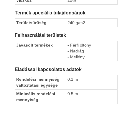
Viszkóz
20%
Termék speciális tulajdonságok
Területsürüség
240 g/m2
Felhasználási területek
Javasolt termékek
- Férfi öltöny
- Nadrág
- Mellény
Eladással kapcsolatos adatok
Rendelési mennyiség
0.1 m
változtatási egysége
Minimális rendelési
0.5 m
mennyiség