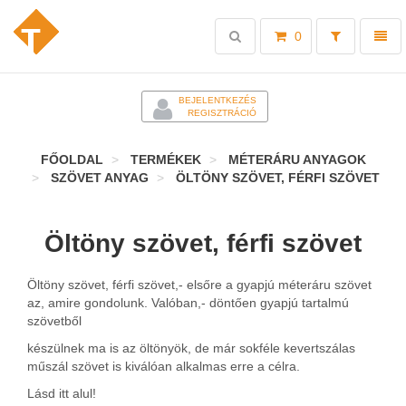
Toggle
Toggl
0
search
naviga
-
BEJELENTKEZÉS
REGISZTRÁCIÓ
FŐOLDAL
TERMÉKEK
MÉTERÁRU ANYAGOK
SZÖVET ANYAG
ÖLTÖNY SZÖVET, FÉRFI SZÖVET
Öltöny szövet, férfi szövet
Öltöny szövet, férfi szövet,- elsőre a gyapjú méteráru szövet
az, amire gondolunk. Valóban,- döntően gyapjú tartalmú
szövetből
készülnek ma is az öltönyök, de már sokféle kevertszálas
műszál szövet is kiválóan alkalmas erre a célra.
Lásd itt alul!