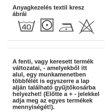
Anyagkezelés textil kresz
ábrái
h
S
D
H
A fenti, vagy keresett termék
változatai, - amelyekből itt
alul, egy munkamenetben
többfélét is egyszerre a lap
alján található gyűjtőkosárba
helyezhet! (Előtte a + - jelekkel
adja meg az egyes termékek
mennyiségét!).