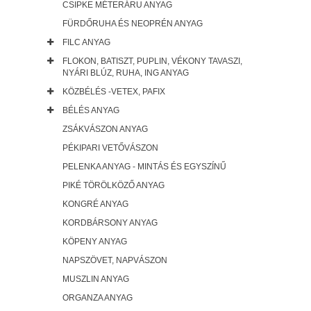
CSIPKE MÉTERÁRU ANYAG
FÜRDŐRUHA ÉS NEOPRÉN ANYAG
FILC ANYAG
FLOKON, BATISZT, PUPLIN, VÉKONY TAVASZI,
NYÁRI BLÚZ, RUHA, ING ANYAG
KÖZBÉLÉS -VETEX, PAFIX
BÉLÉS ANYAG
ZSÁKVÁSZON ANYAG
PÉKIPARI VETŐVÁSZON
PELENKA ANYAG - MINTÁS ÉS EGYSZÍNŰ
PIKÉ TÖRÖLKÖZŐ ANYAG
KONGRÉ ANYAG
KORDBÁRSONY ANYAG
KÖPENY ANYAG
NAPSZÖVET, NAPVÁSZON
MUSZLIN ANYAG
ORGANZA ANYAG