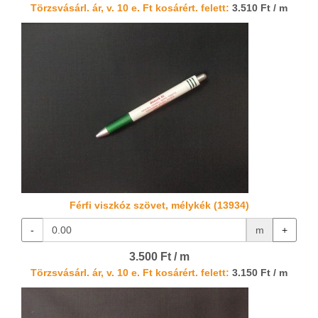
Törzsvásárl. ár, v. 10 e. Ft kosárért. felett:
3.510 Ft / m
Férfi viszkóz szövet, mélykék (13934)
-
m
+
3.500 Ft / m
Törzsvásárl. ár, v. 10 e. Ft kosárért. felett:
3.150 Ft / m