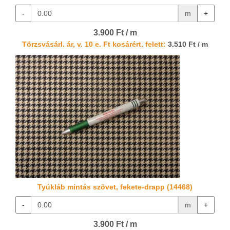
-
m
+
3.900 Ft / m
Törzsvásárl. ár, v. 10 e. Ft kosárért. felett:
3.510 Ft / m
Tyúkláb mintás szövet, fekete-drapp (14468)
-
m
+
3.900 Ft / m