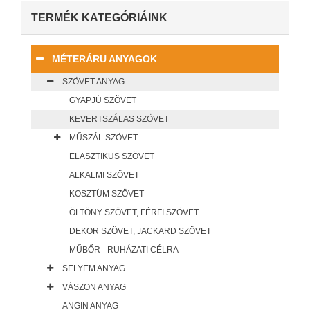
TERMÉK KATEGÓRIÁINK
MÉTERÁRU ANYAGOK
SZÖVET ANYAG
GYAPJÚ SZÖVET
KEVERTSZÁLAS SZÖVET
MŰSZÁL SZÖVET
ELASZTIKUS SZÖVET
ALKALMI SZÖVET
KOSZTÜM SZÖVET
ÖLTÖNY SZÖVET, FÉRFI SZÖVET
DEKOR SZÖVET, JACKARD SZÖVET
MŰBŐR - RUHÁZATI CÉLRA
SELYEM ANYAG
VÁSZON ANYAG
ANGIN ANYAG