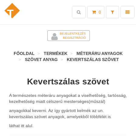
Toggle
Toggl
0
search
naviga
-
BEJELENTKEZÉS
REGISZTRÁCIÓ
FŐOLDAL
TERMÉKEK
MÉTERÁRU ANYAGOK
SZÖVET ANYAG
KEVERTSZÁLAS SZÖVET
Kevertszálas szövet
A természetes méteráru anyagokat a viselhetőség, tartósság,
kezelhetőség miatt célszerű mesterséges(műszál)
anyagokkal keverni. Az így gyártott kelmék az un.
kevertszálas szövet anyagok, amelyekből többfélét is
láthat itt alul.