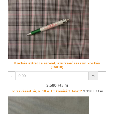
Kockás sztreccs szövet, szürke-rózsaszín kockás
(15018)
-
m
+
3.500 Ft / m
Törzsvásárl. ár, v. 10 e. Ft kosárért. felett:
3.150 Ft / m