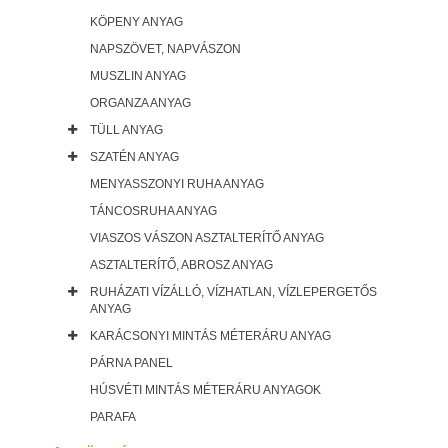
KÖPENY ANYAG
NAPSZÖVET, NAPVÁSZON
MUSZLIN ANYAG
ORGANZA ANYAG
TÜLL ANYAG
SZATÉN ANYAG
MENYASSZONYI RUHA ANYAG
TÁNCOSRUHA ANYAG
VIASZOS VÁSZON ASZTALTERÍTŐ ANYAG
ASZTALTERÍTŐ, ABROSZ ANYAG
RUHÁZATI VÍZÁLLÓ, VÍZHATLAN, VÍZLEPERGETŐS
ANYAG
KARÁCSONYI MINTÁS MÉTERÁRU ANYAG
PÁRNA PANEL
HÚSVÉTI MINTÁS MÉTERÁRU ANYAGOK
PARAFA