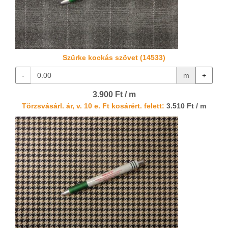
Szürke kockás szövet (14533)
-
m
+
3.900 Ft / m
Törzsvásárl. ár, v. 10 e. Ft kosárért. felett:
3.510 Ft / m