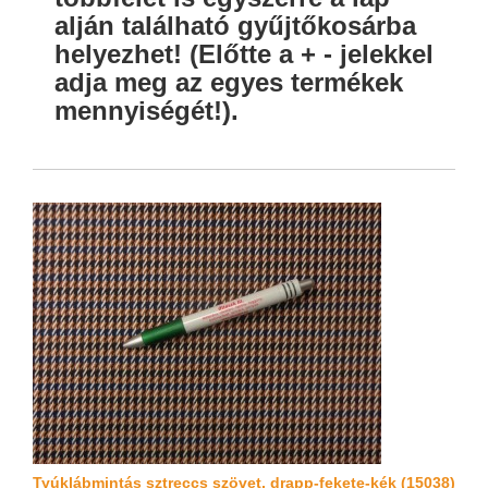
alján található gyűjtőkosárba
helyezhet! (Előtte a + - jelekkel
adja meg az egyes termékek
mennyiségét!).
Tyúklábmintás sztreccs szövet, drapp-fekete-kék (15038)