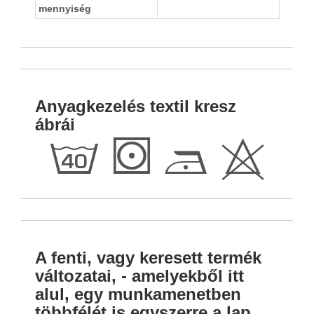
mennyiség
Anyagkezelés textil kresz
ábrái
h
S
D
H
A fenti, vagy keresett termék
változatai, - amelyekből itt
alul, egy munkamenetben
többfélét is egyszerre a lap