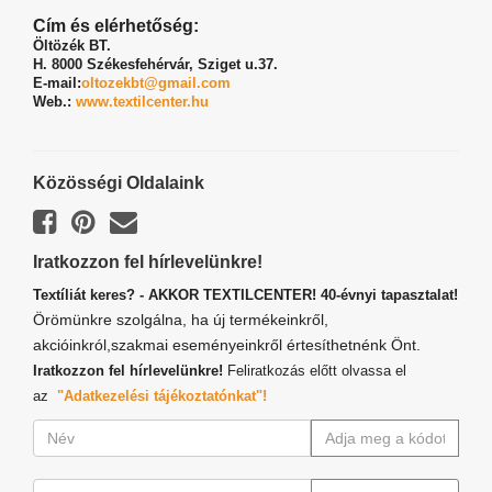
Cím és elérhetőség:
Öltözék BT.
H. 8000 Székesfehérvár,
Sziget u.37.
E-mail:
oltozekbt@gmail.com
Web.:
www.textilcenter.hu
Közösségi Oldalaink
Iratkozzon fel hírlevelünkre!
Textíliát keres? - AKKOR TEXTILCENTER! 40-évnyi tapasztalat!
Örömünkre szolgálna, ha új termékeinkről,
akcióinkról,szakmai eseményeinkről értesíthetnénk Önt.
Iratkozzon fel hírlevelünkre!
Feliratkozás előtt olvassa el
az
"Adatkezelési tájékoztatónkat"!