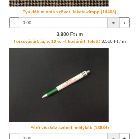
Tyúkláb mintás szövet, fekete-drapp (14468)
-
m
+
3.900 Ft / m
Törzsvásárl. ár, v. 10 e. Ft kosárért. felett:
3.510 Ft / m
Férfi viszkóz szövet, mélykék (13934)
-
m
+