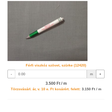
Férfi viszkóz szövet, szürke (12420)
-
m
+
3.500 Ft / m
Törzsvásárl. ár, v. 10 e. Ft kosárért. felett:
3.150 Ft / m