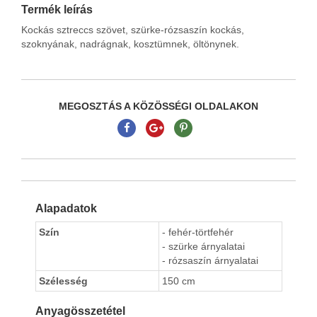
Termék leírás
Kockás sztreccs szövet, szürke-rózsaszín kockás,
szoknyának, nadrágnak, kosztümnek, öltönynek.
MEGOSZTÁS A KÖZÖSSÉGI OLDALAKON
Alapadatok
Szín
- fehér-törtfehér
- szürke árnyalatai
- rózsaszín árnyalatai
Szélesség
150 cm
Anyagösszetétel