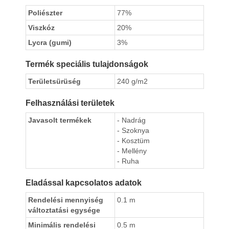
Poliészter
77%
Viszkóz
20%
Lycra (gumi)
3%
Termék speciális tulajdonságok
Területsürüség
240 g/m2
Felhasználási területek
Javasolt termékek
- Nadrág
- Szoknya
- Kosztüm
- Mellény
- Ruha
Eladással kapcsolatos adatok
Rendelési mennyiség
0.1 m
változtatási egysége
Minimális rendelési
0.5 m