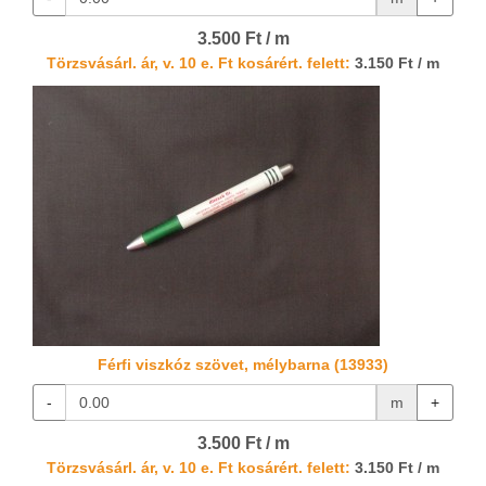
3.500 Ft / m
Törzsvásárl. ár, v. 10 e. Ft kosárért. felett:
3.150 Ft / m
Férfi viszkóz szövet, mélybarna (13933)
-
m
+
3.500 Ft / m
Törzsvásárl. ár, v. 10 e. Ft kosárért. felett:
3.150 Ft / m