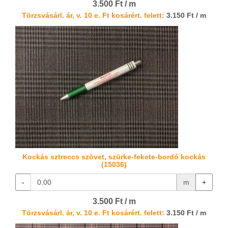
3.500 Ft / m
Törzsvásárl. ár, v. 10 e. Ft kosárért. felett:
3.150 Ft / m
Kockás sztreccs szövet, szürke-fekete-bordó kockás
(15036)
-
m
+
3.500 Ft / m
Törzsvásárl. ár, v. 10 e. Ft kosárért. felett:
3.150 Ft / m