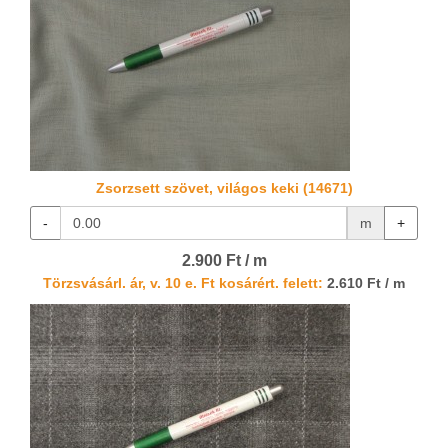
Zsorzsett szövet, világos keki (14671)
-
m
+
2.900 Ft / m
Törzsvásárl. ár, v. 10 e. Ft kosárért. felett:
2.610 Ft / m