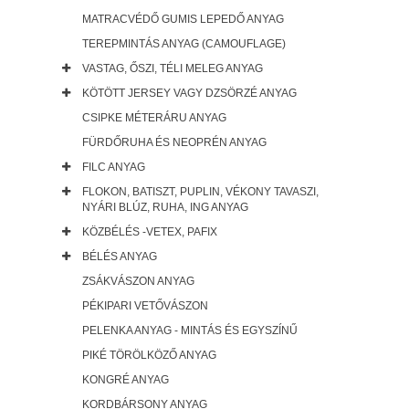
MATRACVÉDŐ GUMIS LEPEDŐ ANYAG
TEREPMINTÁS ANYAG (CAMOUFLAGE)
VASTAG, ŐSZI, TÉLI MELEG ANYAG
KÖTÖTT JERSEY VAGY DZSÖRZÉ ANYAG
CSIPKE MÉTERÁRU ANYAG
FÜRDŐRUHA ÉS NEOPRÉN ANYAG
FILC ANYAG
FLOKON, BATISZT, PUPLIN, VÉKONY TAVASZI,
NYÁRI BLÚZ, RUHA, ING ANYAG
KÖZBÉLÉS -VETEX, PAFIX
BÉLÉS ANYAG
ZSÁKVÁSZON ANYAG
PÉKIPARI VETŐVÁSZON
PELENKA ANYAG - MINTÁS ÉS EGYSZÍNŰ
PIKÉ TÖRÖLKÖZŐ ANYAG
KONGRÉ ANYAG
KORDBÁRSONY ANYAG