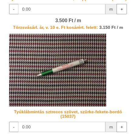
-
m
+
3.500 Ft / m
Törzsvásárl. ár, v. 10 e. Ft kosárért. felett:
3.150 Ft / m
Tyúklábmintás sztreccs szövet, szürke-fekete-bordó
(15037)
-
m
+