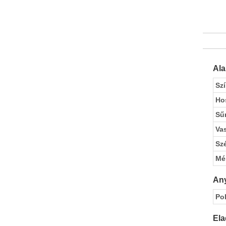
Al
Sz
Ho
Sű
Va
Sz
Mé
Any
Pol
Ela