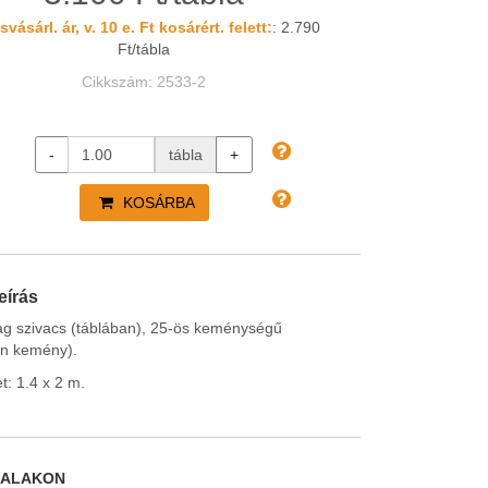
svásárl. ár, v. 10 e. Ft kosárért. felett:
: 2.790
Ft/tábla
Cikkszám: 2533-2
-
tábla
+
KOSÁRBA
eírás
ag szivacs (táblában), 25-ös keménységű
n kemény).
: 1.4 x 2 m.
DALAKON