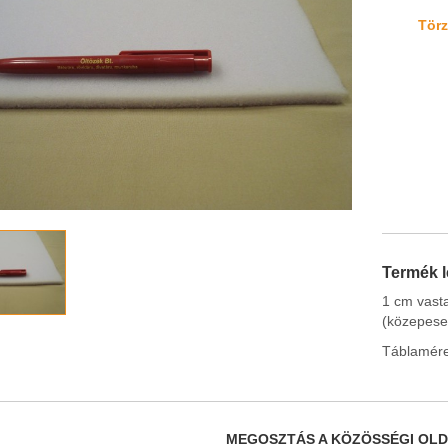
Törz
Termék l
1 cm vast
(közepese
Táblaméret
MEGOSZTÁS A KÖZÖSSÉGI OL