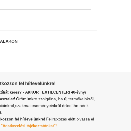
DALAKON
atkozzon fel hírlevelünkre!
xtíliát keres? - AKKOR TEXTILCENTER! 40-évnyi
Örömünkre szolgálna, ha új termékeinkről,
asztalat!
cióinkról,szakmai eseményeinkről értesíthetnénk
t.
tkozzon fel hírlevelünkre!
Feliratkozás előtt olvassa el
z
"Adatkezelési tájékoztatónkat"!