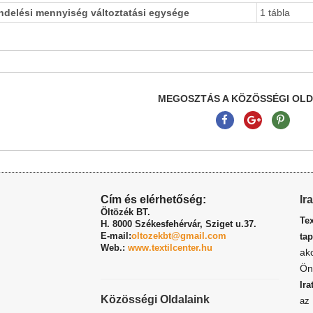
ndelési mennyiség változtatási egysége
1 tábla
MEGOSZTÁS A KÖZÖSSÉGI OL
Cím és elérhetőség:
Ir
Öltözék BT.
Te
H. 8000 Székesfehérvár,
Sziget u.37.
E-mail:
oltozekbt@gmail.com
tap
Web.:
www.textilcenter.hu
ak
Ön
Ira
Közösségi Oldalaink
a