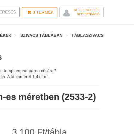
BEJELENTKEZÉS
LE SEARCH
ERESÉS
0
TERMÉK
REGISZTRÁCIÓ
ÉKEK
SZIVACS TÁBLÁBAN
TÁBLASZIVACS
s
na, templompad párna céljára?
atja. A táblaméret 1,4x2 m.
m-es méretben (2533-2)
3.100 Ft/tábla