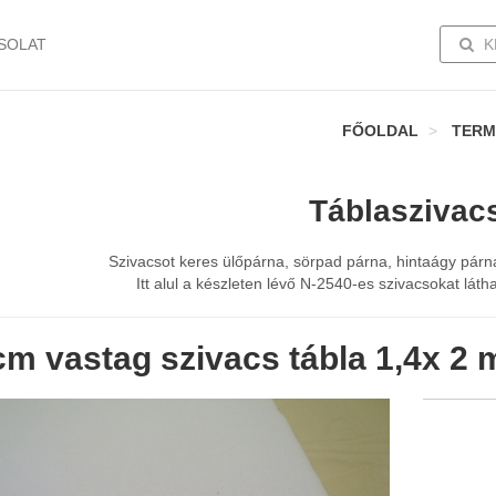
TOGG
SOLAT
K
FŐOLDAL
TERM
Táblaszivac
Szivacsot keres ülőpárna, sörpad párna, hintaágy pár
Itt alul a készleten lévő N-2540-es szivacsokat láth
cm vastag szivacs tábla 1,4x 2 