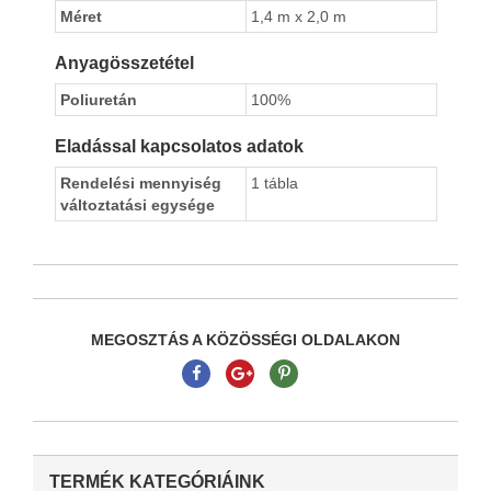
Méret
1,4 m x 2,0 m
Anyagösszetétel
Poliuretán
100%
Eladással kapcsolatos adatok
Rendelési mennyiség
1 tábla
változtatási egysége
MEGOSZTÁS A KÖZÖSSÉGI OLDALAKON
TERMÉK KATEGÓRIÁINK