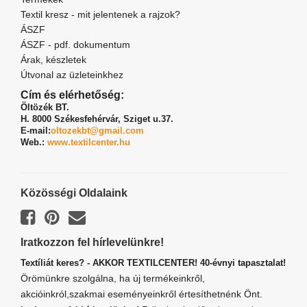
Textil kresz - mit jelentenek a rajzok?
ÁSZF
ÁSZF - pdf. dokumentum
Árak, készletek
Útvonal az üzleteinkhez
Cím és elérhetőség:
Öltözék BT.
H. 8000 Székesfehérvár,
Sziget u.37.
E-mail:
oltozekbt@gmail.com
Web.:
www.textilcenter.hu
Közösségi Oldalaink
Iratkozzon fel hírlevelünkre!
Textíliát keres? - AKKOR TEXTILCENTER! 40-évnyi tapasztalat!
Örömünkre szolgálna, ha új termékeinkről,
akcióinkról,szakmai eseményeinkről értesíthetnénk Önt.