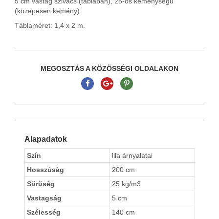
5 cm vastag szivacs (táblában), 25-ös keménységű
(közepesen kemény).
Táblaméret: 1,4 x 2 m.
MEGOSZTÁS A KÖZÖSSÉGI OLDALAKON
Alapadatok
Szín
lila árnyalatai
Hosszúság
200 cm
Sűrűség
25 kg/m3
Vastagság
5 cm
Szélesség
140 cm