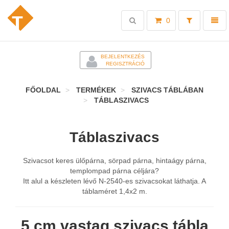
Toggle
Toggl
0
search
naviga
-
BEJELENTKEZÉS
REGISZTRÁCIÓ
FŐOLDAL
TERMÉKEK
SZIVACS TÁBLÁBAN
TÁBLASZIVACS
Táblaszivacs
Szivacsot keres ülőpárna, sörpad párna, hintaágy párna,
templompad párna céljára?
Itt alul a készleten lévő N-2540-es szivacsokat láthatja. A
táblaméret 1,4x2 m.
5 cm vastag szivacs tábla