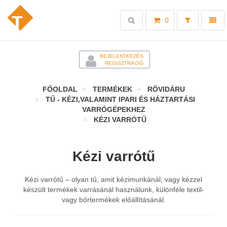
Toggle
Toggl
0
search
naviga
-
BEJELENTKEZÉS
REGISZTRÁCIÓ
FŐOLDAL
TERMÉKEK
RÖVIDÁRU
TŰ - KÉZI,VALAMINT IPARI ÉS HÁZTARTÁSI
VARRÓGÉPEKHEZ
KÉZI VARRÓTŰ
Kézi varrótű
Kézi varrótű – olyan tű, amit kézimunkánál, vagy kézzel
készült termékek varrásánál használunk, különféle textil-
vagy bőrtermékek előállításánál.