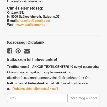
Útvonal az üzleteinkhez
Cím és elérhetőség:
Öltözék BT.
H. 8000 Székesfehérvár,
Sziget u.37.
E-mail:
oltozekbt@gmail.com
Web.:
www.textilcenter.hu
Közösségi Oldalaink
Iratkozzon fel hírlevelünkre!
Textíliát keres? - AKKOR TEXTILCENTER! 40-évnyi tapasztalat!
Örömünkre szolgálna, ha új termékeinkről,
akcióinkról,szakmai eseményeinkről értesíthetnénk Önt.
Iratkozzon fel hírlevelünkre!
Feliratkozás előtt olvassa el
az
"Adatkezelési tájékoztatónkat"!