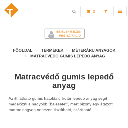
Toggle
Toggl
0
search
naviga
-
BEJELENTKEZÉS
REGISZTRÁCIÓ
FŐOLDAL
TERMÉKEK
MÉTERÁRU ANYAGOK
MATRACVÉDŐ GUMIS LEPEDŐ ANYAG
Matracvédő gumis lepedő
anyag
Az itt látható gumis hátoldalú frottír lepedő anyag segít
megelőzni a nagyobb "balesetet", mert bizony egy átázott
matrac nagyon nehezen tisztítható, szárítható.