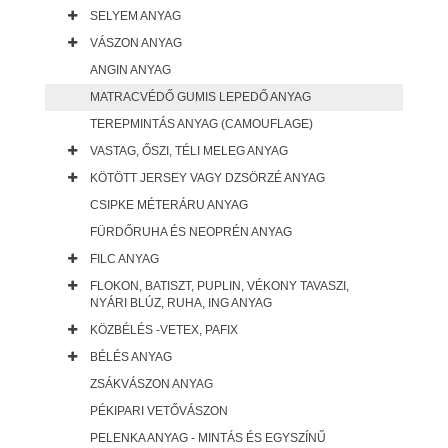
SELYEM ANYAG
VÁSZON ANYAG
ANGIN ANYAG
MATRACVÉDŐ GUMIS LEPEDŐ ANYAG
TEREPMINTÁS ANYAG (CAMOUFLAGE)
VASTAG, ŐSZI, TÉLI MELEG ANYAG
KÖTÖTT JERSEY VAGY DZSÖRZÉ ANYAG
CSIPKE MÉTERÁRU ANYAG
FÜRDŐRUHA ÉS NEOPRÉN ANYAG
FILC ANYAG
FLOKON, BATISZT, PUPLIN, VÉKONY TAVASZI,
NYÁRI BLÚZ, RUHA, ING ANYAG
KÖZBÉLÉS -VETEX, PAFIX
BÉLÉS ANYAG
ZSÁKVÁSZON ANYAG
PÉKIPARI VETŐVÁSZON
PELENKA ANYAG - MINTÁS ÉS EGYSZÍNŰ