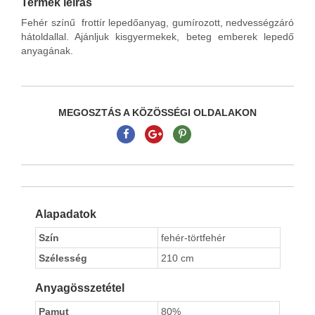
Termék leírás
Fehér színű frottír lepedőanyag, gumírozott, nedvességzáró
hátoldallal. Ajánljuk kisgyermekek, beteg emberek lepedő
anyagának.
MEGOSZTÁS A KÖZÖSSÉGI OLDALAKON
Alapadatok
Szín
fehér-törtfehér
Szélesség
210 cm
Anyagösszetétel
Pamut
80%