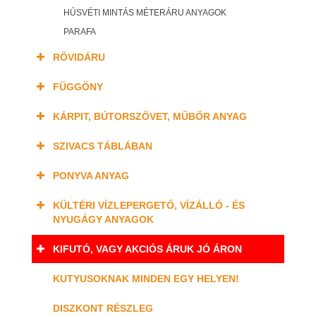
HÚSVÉTI MINTÁS MÉTERÁRU ANYAGOK
PARAFA
RÖVIDÁRU
FÜGGÖNY
KÁRPIT, BÚTORSZÖVET, MŰBŐR ANYAG
SZIVACS TÁBLÁBAN
PONYVA ANYAG
KÜLTÉRI VÍZLEPERGETŐ, VÍZÁLLÓ - ÉS
NYUGÁGY ANYAGOK
KIFUTÓ, VAGY AKCIÓS ÁRUK JÓ ÁRON
KUTYUSOKNAK MINDEN EGY HELYEN!
DISZKONT RÉSZLEG