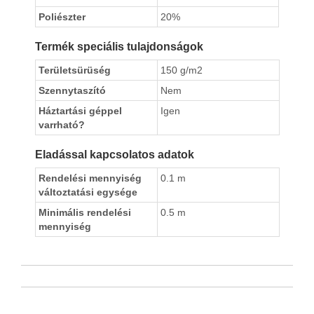
Poliészter
20%
Termék speciális tulajdonságok
Területsürüség
150 g/m2
Szennytaszító
Nem
Háztartási géppel
Igen
varrható?
Eladással kapcsolatos adatok
Rendelési mennyiség
0.1 m
változtatási egysége
Minimális rendelési
0.5 m
mennyiség