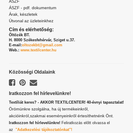
ÁSZF
ÁSZF - pdf. dokumentum
Árak, készletek
Útvonal az üzleteinkhez
Cím és elérhetőség:
Öltözék BT.
H. 8000 Székesfehérvár,
Sziget u.37.
E-mail:
oltozekbt@gmail.com
Web.:
www.textilcenter.hu
Közösségi Oldalaink
Iratkozzon fel hírlevelünkre!
Textíliát keres? - AKKOR TEXTILCENTER! 40-évnyi tapasztalat!
Örömünkre szolgálna, ha új termékeinkről,
akcióinkról,szakmai eseményeinkről értesíthetnénk Önt.
Iratkozzon fel hírlevelünkre!
Feliratkozás előtt olvassa el
az
"Adatkezelési tájékoztatónkat"!