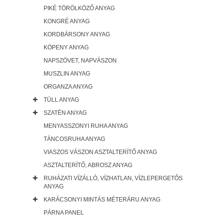
PIKÉ TÖRÖLKÖZŐ ANYAG
KONGRÉ ANYAG
KORDBÁRSONY ANYAG
KÖPENY ANYAG
NAPSZÖVET, NAPVÁSZON
MUSZLIN ANYAG
ORGANZA ANYAG
TÜLL ANYAG
SZATÉN ANYAG
MENYASSZONYI RUHA ANYAG
TÁNCOSRUHA ANYAG
VIASZOS VÁSZON ASZTALTERÍTŐ ANYAG
ASZTALTERÍTŐ, ABROSZ ANYAG
RUHÁZATI VÍZÁLLÓ, VÍZHATLAN, VÍZLEPERGETŐS
ANYAG
KARÁCSONYI MINTÁS MÉTERÁRU ANYAG
PÁRNA PANEL