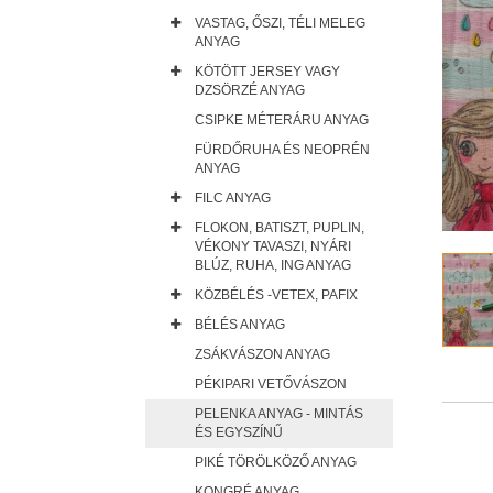
VASTAG, ŐSZI, TÉLI MELEG
ANYAG
KÖTÖTT JERSEY VAGY
DZSÖRZÉ ANYAG
CSIPKE MÉTERÁRU ANYAG
FÜRDŐRUHA ÉS NEOPRÉN
ANYAG
FILC ANYAG
FLOKON, BATISZT, PUPLIN,
VÉKONY TAVASZI, NYÁRI
BLÚZ, RUHA, ING ANYAG
KÖZBÉLÉS -VETEX, PAFIX
BÉLÉS ANYAG
ZSÁKVÁSZON ANYAG
PÉKIPARI VETŐVÁSZON
PELENKA ANYAG - MINTÁS
ÉS EGYSZÍNŰ
PIKÉ TÖRÖLKÖZŐ ANYAG
KONGRÉ ANYAG