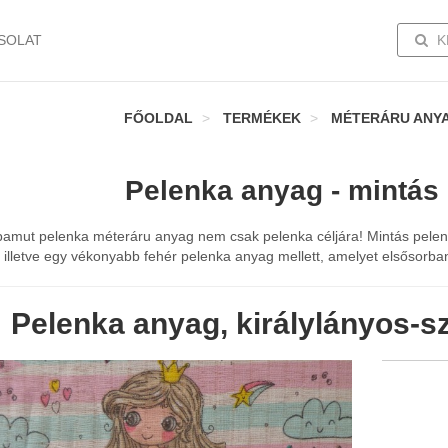
TOGG
SOLAT
K
FŐOLDAL
TERMÉKEK
MÉTERÁRU ANY
Pelenka anyag - mintás
 pamut pelenka méteráru anyag nem csak pelenka céljára! Mintás pelen
, illetve egy vékonyabb fehér pelenka anyag mellett, amelyet elsősorba
Pelenka anyag, királylányos-s