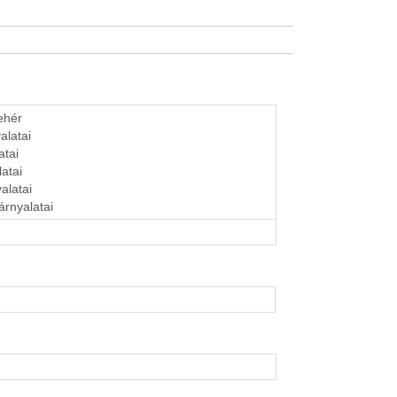
fehér
alatai
atai
latai
alatai
árnyalatai