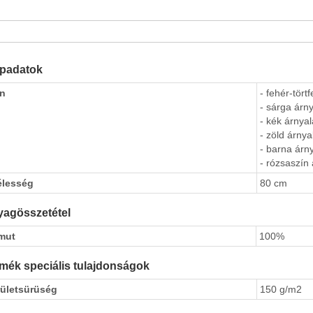
apadatok
ín
- fehér-tört
- sárga árny
- kék árnyal
- zöld árnya
- barna árny
- rózsaszín 
élesség
80 cm
agösszetétel
mut
100%
mék speciális tulajdonságok
rületsürüség
150 g/m2