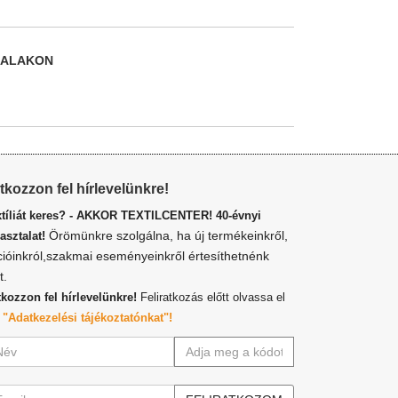
DALAKON
atkozzon fel hírlevelünkre!
xtíliát keres? - AKKOR TEXTILCENTER! 40-évnyi
Örömünkre szolgálna, ha új termékeinkről,
asztalat!
cióinkról,szakmai eseményeinkről értesíthetnénk
t.
tkozzon fel hírlevelünkre!
Feliratkozás előtt olvassa el
z
"Adatkezelési tájékoztatónkat"!