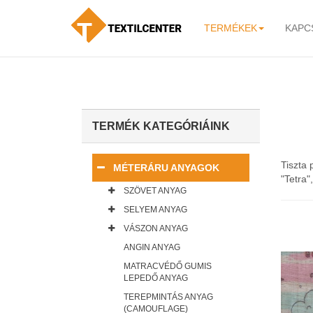
TERMÉKEK
KAPC
-
TERMÉK KATEGÓRIÁINK
Tiszta
MÉTERÁRU ANYAGOK
"Tetra"
SZÖVET ANYAG
SELYEM ANYAG
VÁSZON ANYAG
ANGIN ANYAG
MATRACVÉDŐ GUMIS
LEPEDŐ ANYAG
TEREPMINTÁS ANYAG
(CAMOUFLAGE)