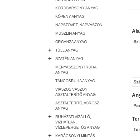
KORDBÁRSONY ANYAG
KÖPENY ANYAG
NAPSZÖVET, NAPVÁSZON
Al
MUSZLIN ANYAG
Sz
ORGANZA ANYAG
TÜLL ANYAG
SZATÉN ANYAG
MENYASSZONYI RUHA
ANYAG
TÁNCOSRUHA ANYAG
Sz
VIASZOS VÁSZON
Any
ASZTALTERÍTŐ ANYAG
ASZTALTERÍTŐ, ABROSZ
Pa
ANYAG
RUHÁZATI VÍZÁLLÓ,
Ter
VÍZHATLAN,
VÍZLEPERGETŐS ANYAG
Te
KARÁCSONYI MINTÁS