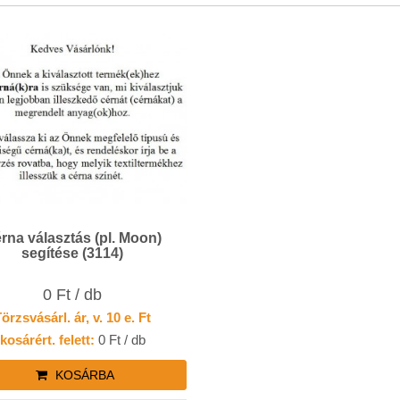
rna választás (pl. Moon)
segítése (3114)
0 Ft / db
örzsvásárl. ár, v. 10 e. Ft
kosárért. felett:
0 Ft / db
KOSÁRBA