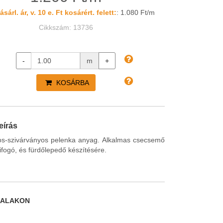
sárl. ár, v. 10 e. Ft kosárért. felett:
: 1.080 Ft/m
Cikkszám: 13736
-
m
+
KOSÁRBA
eírás
yos-szivárványos pelenka anyag. Alkalmas csecsemő
ifogó, és fürdőlepedő készítésére.
DALAKON