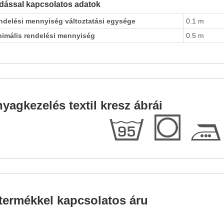
dással kapcsolatos adatok
ndelési mennyiség változtatási egysége
0.1 m
nimális rendelési mennyiség
0.5 m
yagkezelés textil kresz ábrái
l
Q
F
termékkel kapcsolatos áru