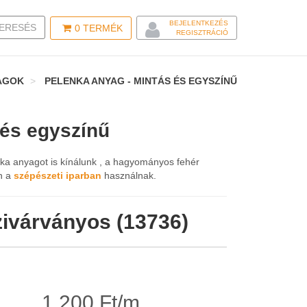
BEJELENTKEZÉS
LE SEARCH
ERESÉS
0
TERMÉK
REGISZTRÁCIÓ
AGOK
PELENKA ANYAG - MINTÁS ÉS EGYSZÍNŰ
 és egyszínű
ka anyagot is kínálunk , a hagyományos fehér
n a
szépészeti iparban
használnak.
zivárványos (13736)
1.200 Ft/m