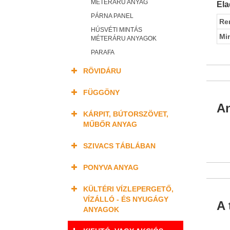
MÉTERÁRU ANYAG
Ela
PÁRNA PANEL
Re
HÚSVÉTI MINTÁS
Mi
MÉTERÁRU ANYAGOK
PARAFA
RÖVIDÁRU
FÜGGÖNY
An
KÁRPIT, BÚTORSZÖVET,
MŰBŐR ANYAG
SZIVACS TÁBLÁBAN
PONYVA ANYAG
KÜLTÉRI VÍZLEPERGETŐ,
VÍZÁLLÓ - ÉS NYUGÁGY
A 
ANYAGOK