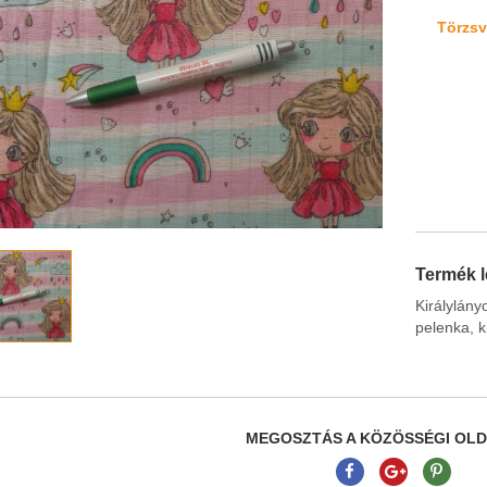
Törzsvá
Termék l
Királylán
pelenka, k
MEGOSZTÁS A KÖZÖSSÉGI OL