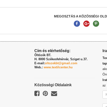
MEGOSZTÁS A KÖZÖSSÉGI OL
Cím és elérhetőség:
Ir
Öltözék BT.
Te
H. 8000 Székesfehérvár,
Sziget u.37.
E-mail:
oltozekbt@gmail.com
tap
Web.:
www.textilcenter.hu
ak
Ön
Ira
Közösségi Oldalaink
a