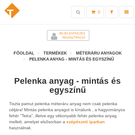
Toggle
Toggl
0
search
naviga
-
BEJELENTKEZÉS
REGISZTRÁCIÓ
FŐOLDAL
TERMÉKEK
MÉTERÁRU ANYAGOK
PELENKA ANYAG - MINTÁS ÉS EGYSZÍNŰ
Pelenka anyag - mintás és
egyszínű
Tiszta pamut pelenka méteráru anyag nem csak pelenka
céljára! Mintás pelenka anyagot is kínálunk , a hagyományos
fehér "Tetra", illetve egy vékonyabb fehér pelenka anyag
mellett, amelyet elsősorban a
szépészeti iparban
használnak.