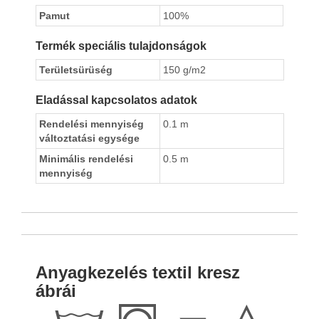
Pamut
100%
Termék speciális tulajdonságok
Területsürüség
150 g/m2
Eladással kapcsolatos adatok
Rendelési mennyiség
0.1 m
változtatási egysége
Minimális rendelési
0.5 m
mennyiség
Anyagkezelés textil kresz
ábrái