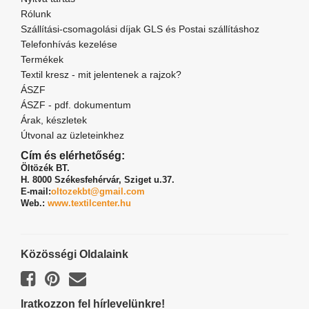
Rólunk
Szállítási-csomagolási díjak GLS és Postai szállításhoz
Telefonhívás kezelése
Termékek
Textil kresz - mit jelentenek a rajzok?
ÁSZF
ÁSZF - pdf. dokumentum
Árak, készletek
Útvonal az üzleteinkhez
Cím és elérhetőség:
Öltözék BT.
H. 8000 Székesfehérvár,
Sziget u.37.
E-mail:
oltozekbt@gmail.com
Web.:
www.textilcenter.hu
Közösségi Oldalaink
Iratkozzon fel hírlevelünkre!