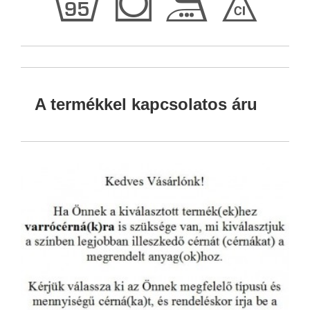
l
Q
F
I
A termékkel kapcsolatos áru