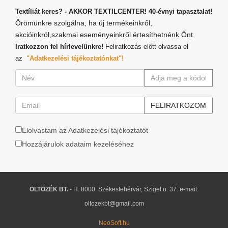
Textíliát keres? - AKKOR TEXTILCENTER! 40-évnyi tapasztalat!
Örömünkre szolgálna, ha új termékeinkről,
akcióinkról,szakmai eseményeinkről értesíthetnénk Önt.
Iratkozzon fel hírlevelünkre!
Feliratkozás előtt olvassa el
az
"Adatkezelési tájékoztatónkat"!
Elolvastam az Adatkezelési tájékoztatót
Hozzájárulok adataim kezeléséhez
ÖLTÖZÉK BT.
- H. 8000. Székesfehérvár, Sziget u. 37. e-mail:
oltozekbt@gmail.com
NeoSoft.hu