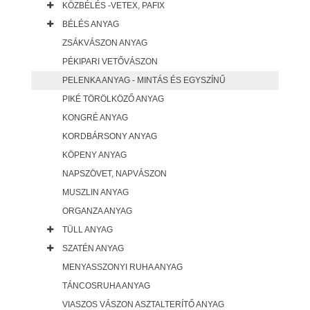
KÖZBÉLÉS -VETEX, PAFIX
BÉLÉS ANYAG
ZSÁKVÁSZON ANYAG
PÉKIPARI VETŐVÁSZON
PELENKA ANYAG - MINTÁS ÉS EGYSZÍNŰ
PIKÉ TÖRÖLKÖZŐ ANYAG
KONGRÉ ANYAG
KORDBÁRSONY ANYAG
KÖPENY ANYAG
NAPSZÖVET, NAPVÁSZON
MUSZLIN ANYAG
ORGANZA ANYAG
TÜLL ANYAG
SZATÉN ANYAG
MENYASSZONYI RUHA ANYAG
TÁNCOSRUHA ANYAG
VIASZOS VÁSZON ASZTALTERÍTŐ ANYAG