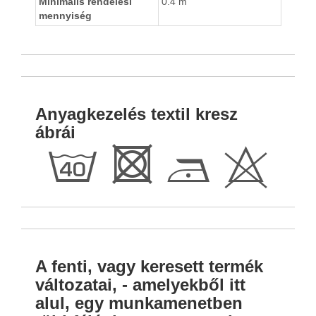
Minimális rendelési
0.4 m
mennyiség
Anyagkezelés textil kresz
ábrái
h
R
D
H
A fenti, vagy keresett termék
változatai, - amelyekből itt
alul, egy munkamenetben