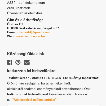
ÁSZF - pdf. dokumentum
Árak, készletek
Útvonal az üzleteinkhez
Cím és elérhetőség:
Öltözék BT.
H. 8000 Székesfehérvár,
Sziget u.37.
E-mail:
oltozekbt@gmail.com
Web.:
www.textilcenter.hu
Közösségi Oldalaink
Iratkozzon fel hírlevelünkre!
Textíliát keres? - AKKOR TEXTILCENTER! 40-évnyi tapasztalat!
Örömünkre szolgálna, ha új termékeinkről,
akcióinkról,szakmai eseményeinkről értesíthetnénk Önt.
Iratkozzon fel hírlevelünkre!
Feliratkozás előtt olvassa el
az
"Adatkezelési tájékoztatónkat"!