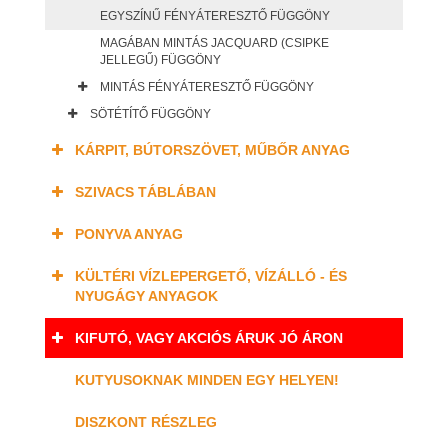
EGYSZÍNŰ FÉNYÁTERESZTŐ FÜGGÖNY
MAGÁBAN MINTÁS JACQUARD (CSIPKE
JELLEGŰ) FÜGGÖNY
MINTÁS FÉNYÁTERESZTŐ FÜGGÖNY
SÖTÉTÍTŐ FÜGGÖNY
KÁRPIT, BÚTORSZÖVET, MŰBŐR ANYAG
SZIVACS TÁBLÁBAN
PONYVA ANYAG
KÜLTÉRI VÍZLEPERGETŐ, VÍZÁLLÓ - ÉS
NYUGÁGY ANYAGOK
KIFUTÓ, VAGY AKCIÓS ÁRUK JÓ ÁRON
KUTYUSOKNAK MINDEN EGY HELYEN!
DISZKONT RÉSZLEG