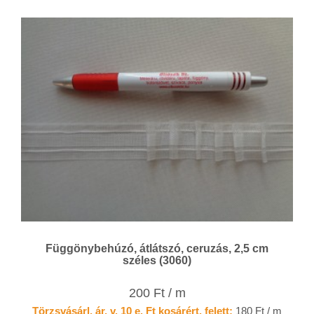
Függönybehúzó, átlátszó, ceruzás, 2,5 cm
széles (3060)
200 Ft / m
Törzsvásárl. ár, v. 10 e. Ft kosárért. felett:
180 Ft / m