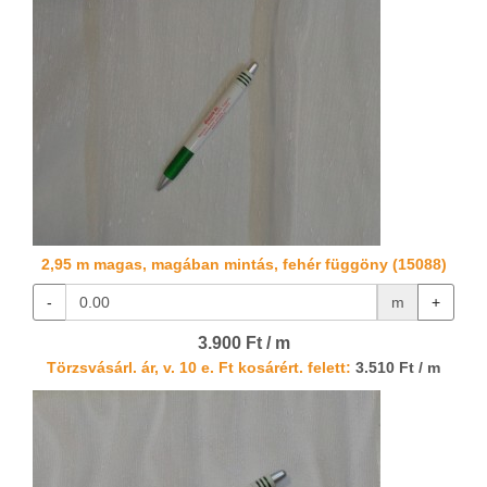
2,95 m magas, magában mintás, fehér függöny (15088)
-
m
+
3.900 Ft / m
Törzsvásárl. ár, v. 10 e. Ft kosárért. felett:
3.510 Ft / m