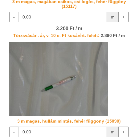
3 m magas, magában csíkos, csillogós, fehér függöny
(15117)
-
m
+
3.200 Ft / m
Törzsvásárl. ár, v. 10 e. Ft kosárért. felett:
2.880 Ft / m
3 m magas, hullám mintás, fehér függöny (15090)
-
m
+