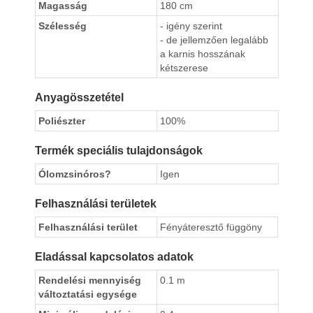
Magasság
180 cm
Szélesség
- igény szerint
- de jellemzően legalább
a karnis hosszának
kétszerese
Anyagösszetétel
Poliészter
100%
Termék speciális tulajdonságok
Ólomzsinóros?
Igen
Felhasználási területek
Felhasználási terület
Fényáteresztő függöny
Eladással kapcsolatos adatok
Rendelési mennyiség
0.1 m
változtatási egysége