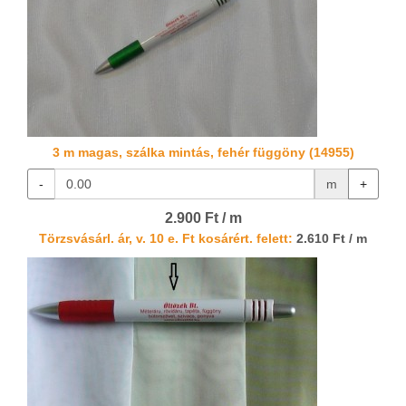
3 m magas, szálka mintás, fehér függöny (14955)
-
m
+
2.900 Ft / m
Törzsvásárl. ár, v. 10 e. Ft kosárért. felett:
2.610 Ft / m