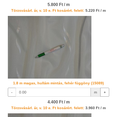
5.800 Ft / m
Törzsvásárl. ár, v. 10 e. Ft kosárért. felett:
5.220 Ft / m
1.8 m magas, hullám mintás, fehér függöny (15089)
-
m
+
4.400 Ft / m
Törzsvásárl. ár, v. 10 e. Ft kosárért. felett:
3.960 Ft / m