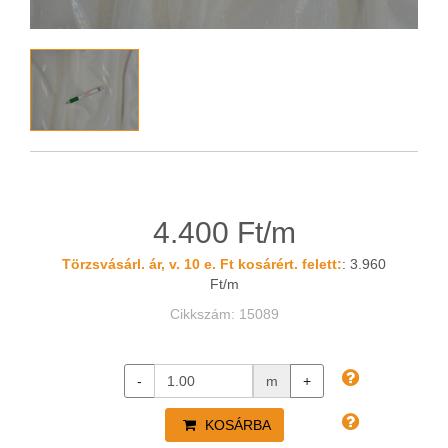
4.400 Ft/m
Törzsvásárl. ár, v. 10 e. Ft kosárért. felett:
: 3.960
Ft/m
Cikkszám: 15089
-
m
+
KOSÁRBA