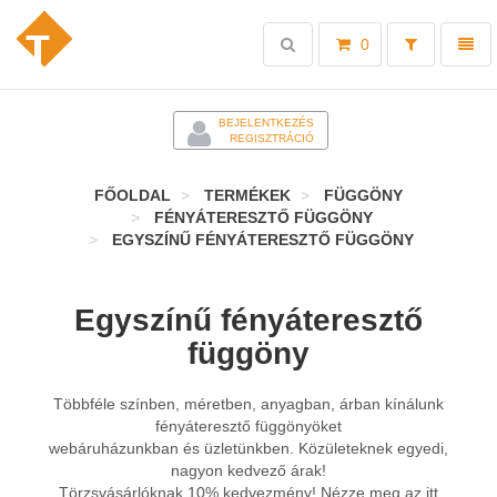
Toggle
Toggl
0
search
naviga
-
BEJELENTKEZÉS
REGISZTRÁCIÓ
FŐOLDAL
TERMÉKEK
FÜGGÖNY
FÉNYÁTERESZTŐ FÜGGÖNY
EGYSZÍNŰ FÉNYÁTERESZTŐ FÜGGÖNY
Egyszínű fényáteresztő
függöny
Többféle színben, méretben, anyagban, árban kínálunk
fényáteresztő függönyöket
webáruházunkban és üzletünkben. Közületeknek egyedi,
nagyon kedvező árak!
Törzsvásárlóknak 10% kedvezmény! Nézze meg az itt