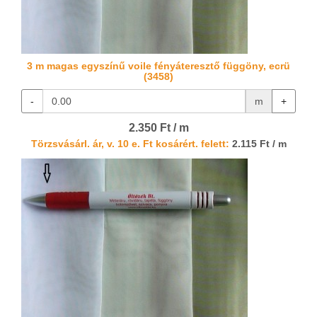
3 m magas egyszínű voile fényáteresztő függöny, ecrü
(3458)
-
m
+
2.350 Ft / m
Törzsvásárl. ár, v. 10 e. Ft kosárért. felett:
2.115 Ft / m