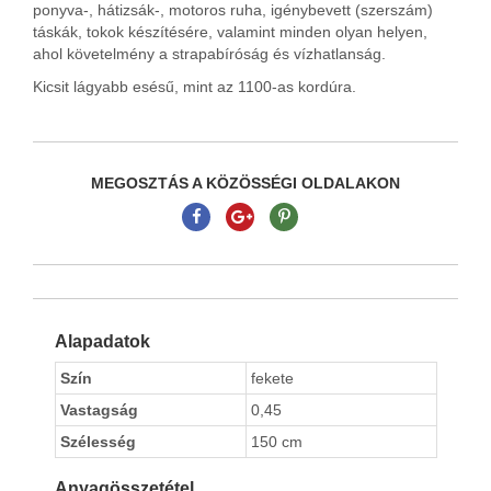
ponyva-, hátizsák-, motoros ruha, igénybevett (szerszám)
táskák, tokok készítésére, valamint minden olyan helyen,
ahol követelmény a strapabíróság és vízhatlanság.
Kicsit lágyabb esésű, mint az 1100-as kordúra.
MEGOSZTÁS A KÖZÖSSÉGI OLDALAKON
Alapadatok
Szín
fekete
Vastagság
0,45
Szélesség
150 cm
Anyagösszetétel