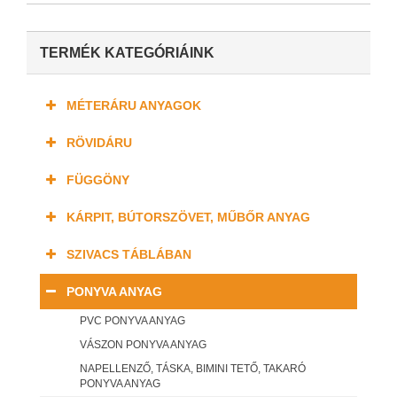
TERMÉK KATEGÓRIÁINK
MÉTERÁRU ANYAGOK
RÖVIDÁRU
FÜGGÖNY
KÁRPIT, BÚTORSZÖVET, MŰBŐR ANYAG
SZIVACS TÁBLÁBAN
PONYVA ANYAG
PVC PONYVA ANYAG
VÁSZON PONYVA ANYAG
NAPELLENZŐ, TÁSKA, BIMINI TETŐ, TAKARÓ
PONYVA ANYAG