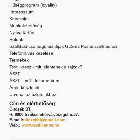
Hűségprogram (loyality)
Impresszum
Kapcsolat
Munkalehetőség
Nyitva tartás
Rólunk
Szállítási-csomagolási díjak GLS és Postai szállításhoz
Telefonhívás kezelése
Termékek
Textil kresz - mit jelentenek a rajzok?
ÁSZF
ÁSZF - pdf. dokumentum
Árak, készletek
Útvonal az üzleteinkhez
Cím és elérhetőség:
Öltözék BT.
H. 8000 Székesfehérvár,
Sziget u.37.
E-mail:
oltozekbt@gmail.com
Web.:
www.textilcenter.hu