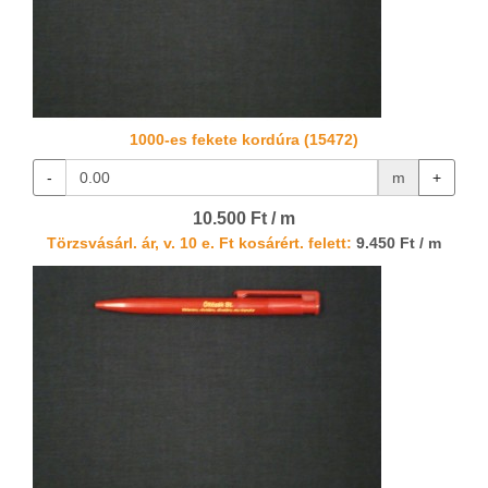
1000-es fekete kordúra (15472)
-
m
+
10.500 Ft / m
Törzsvásárl. ár, v. 10 e. Ft kosárért. felett:
9.450 Ft / m