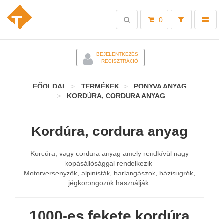
Toggle
Toggl
0
search
naviga
-
BEJELENTKEZÉS
REGISZTRÁCIÓ
FŐOLDAL
TERMÉKEK
PONYVA ANYAG
KORDÚRA, CORDURA ANYAG
Kordúra, cordura anyag
Kordúra, vagy cordura anyag amely rendkívül nagy
kopásállósággal rendelkezik.
Motorversenyzők, alpinisták, barlangászok, bázisugrók,
jégkorongozók használják.
1000-es fekete kordúra