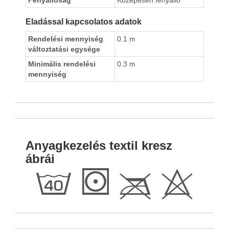
Fényállóság
Közepesen fényálló
Eladással kapcsolatos adatok
Rendelési mennyiség
0.1 m
változtatási egysége
Minimális rendelési
0.3 m
mennyiség
Anyagkezelés textil kresz
ábrái
h
S
C
H