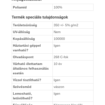
Poliamid
100%
Termék speciális tulajdonságok
Területsürüség
350 +/- 5% g/m2
UV-állóság
Nem
Kopásállóság
100000
Háztartási géppel
Igen
varrható?
Olvadáspont
268 C-fok
Várható élettartam
10 év
általános felhasználás
esetén
Vízzel tisztítható?
Igen
Szövésmód
vászon
Lemosható,
Igen
letörölhető?