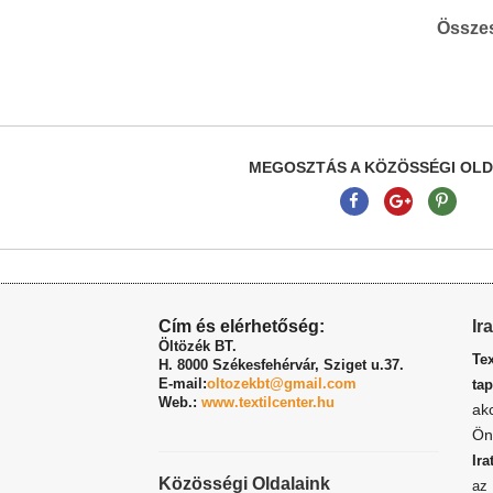
Össze
MEGOSZTÁS A KÖZÖSSÉGI OL
Cím és elérhetőség:
Ir
Öltözék BT.
Te
H. 8000 Székesfehérvár,
Sziget u.37.
E-mail:
oltozekbt@gmail.com
tap
Web.:
www.textilcenter.hu
ak
Ön
Ira
Közösségi Oldalaink
a