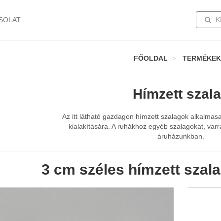
TOGG
SOLAT
K
FŐOLDAL
TERMÉKEK
Hímzett szal
Az itt látható gazdagon hímzett szalagok alkalmasa
kialakítására. A ruhákhoz egyéb szalagokat, varr
áruházunkban.
3 cm széles hímzett szala