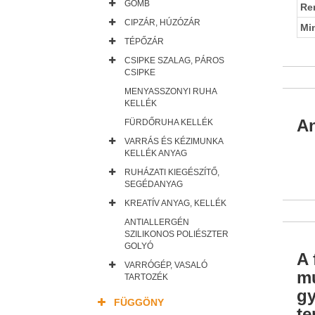
GOMB
Re
CIPZÁR, HÚZÓZÁR
Mi
TÉPŐZÁR
CSIPKE SZALAG, PÁROS
CSIPKE
MENYASSZONYI RUHA
KELLÉK
An
FÜRDŐRUHA KELLÉK
VARRÁS ÉS KÉZIMUNKA
KELLÉK ANYAG
RUHÁZATI KIEGÉSZÍTŐ,
SEGÉDANYAG
KREATÍV ANYAG, KELLÉK
ANTIALLERGÉN
SZILIKONOS POLIÉSZTER
GOLYÓ
A 
VARRÓGÉP, VASALÓ
mu
TARTOZÉK
gy
FÜGGÖNY
te