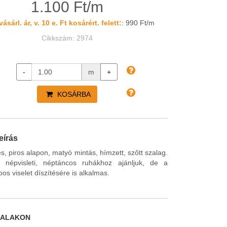
1.100 Ft/m
ásárl. ár, v. 10 e. Ft kosárért. felett:
: 990 Ft/m
Cikkszám: 2974
-
m
+
KOSÁRBA
eírás
s, piros alapon, matyó mintás, hímzett, szőtt szalag.
 népvisleti, néptáncos ruhákhoz ajánljuk, de a
s viselet díszítésére is alkalmas.
DALAKON