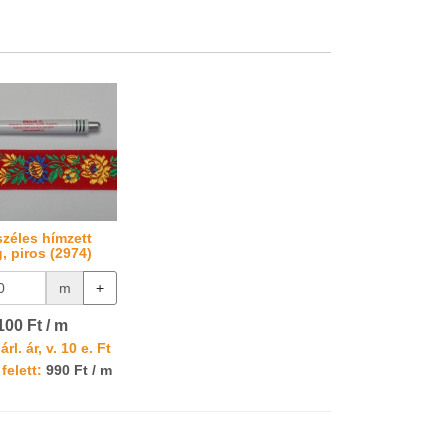
széles hímzett
, piros (2974)
m
+
100 Ft / m
rl. ár, v. 10 e. Ft
felett:
990 Ft / m