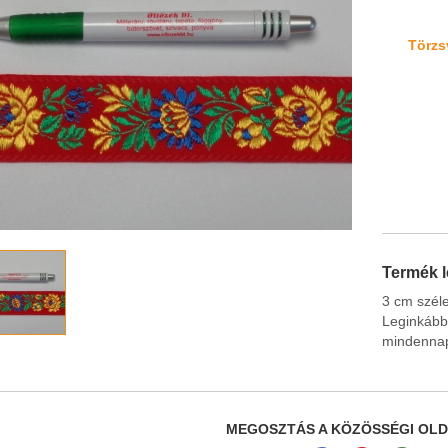
Törzsv
Termék l
3 cm széle
Leginkább
mindennapo
MEGOSZTÁS A KÖZÖSSÉGI OL