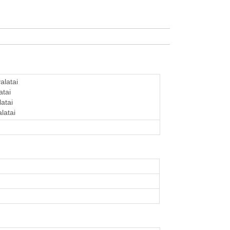
alatai
atai
latai
alatai