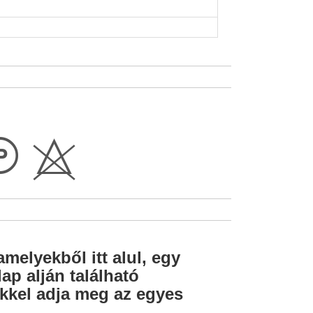
L
H
amelyekből itt alul, egy
ap alján található
lekkel adja meg az egyes