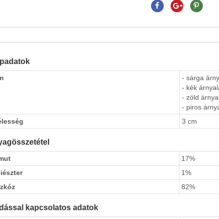
apadatok
ín
- sárga árny
- kék árnyal
- zöld árnya
- piros árny
élesség
3 cm
agösszetétel
mut
17%
iészter
1%
szkóz
82%
dással kapcsolatos adatok