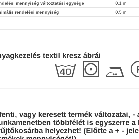
ndelési mennyiség változtatási egysége
0.1 m
nimális rendelési mennyiség
0.5 m
yagkezelés textil kresz ábrái
h
S
E
fenti, vagy keresett termék változatai, - 
nkamenetben többfélét is egyszerre a l
űjtőkosárba helyezhet! (Előtte a + - je
rmékek mennyiségét!).