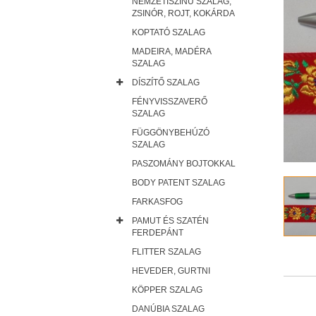
NEMZETISZÍNŰ SZALAG,
ZSINÓR, ROJT, KOKÁRDA
KOPTATÓ SZALAG
MADEIRA, MADÉRA
SZALAG
DÍSZÍTŐ SZALAG
FÉNYVISSZAVERŐ
SZALAG
FÜGGÖNYBEHÚZÓ
SZALAG
PASZOMÁNY BOJTOKKAL
BODY PATENT SZALAG
FARKASFOG
PAMUT ÉS SZATÉN
FERDEPÁNT
FLITTER SZALAG
HEVEDER, GURTNI
KÖPPER SZALAG
DANÚBIA SZALAG