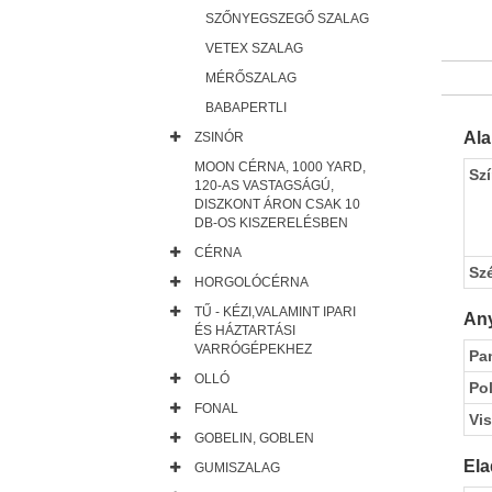
SZŐNYEGSZEGŐ SZALAG
VETEX SZALAG
MÉRŐSZALAG
BABAPERTLI
Al
ZSINÓR
MOON CÉRNA, 1000 YARD,
Sz
120-AS VASTAGSÁGÚ,
DISZKONT ÁRON CSAK 10
DB-OS KISZERELÉSBEN
CÉRNA
Sz
HORGOLÓCÉRNA
TŰ - KÉZI,VALAMINT IPARI
Any
ÉS HÁZTARTÁSI
VARRÓGÉPEKHEZ
Pa
OLLÓ
Pol
FONAL
Vi
GOBELIN, GOBLEN
Ela
GUMISZALAG