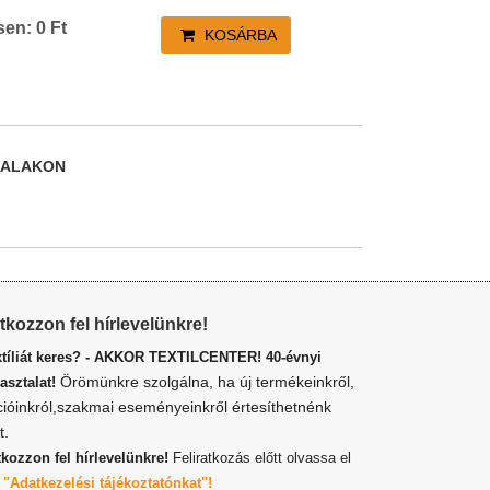
sen:
0
Ft
KOSÁRBA
DALAKON
atkozzon fel hírlevelünkre!
xtíliát keres? - AKKOR TEXTILCENTER! 40-évnyi
Örömünkre szolgálna, ha új termékeinkről,
asztalat!
cióinkról,szakmai eseményeinkről értesíthetnénk
t.
tkozzon fel hírlevelünkre!
Feliratkozás előtt olvassa el
z
"Adatkezelési tájékoztatónkat"!