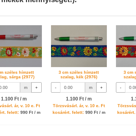
cm széles hímzett
3 cm széles hímzett
3 cm 
lag, sárga (2977)
szalag, kék (2976)
szalag
m
+
-
m
+
-
1.100 Ft / m
1.100 Ft / m
1.
ásárl. ár, v. 10 e. Ft
Törzsvásárl. ár, v. 10 e. Ft
Törzsvásá
rt. felett:
990 Ft / m
kosárért. felett:
990 Ft / m
kosárért. 