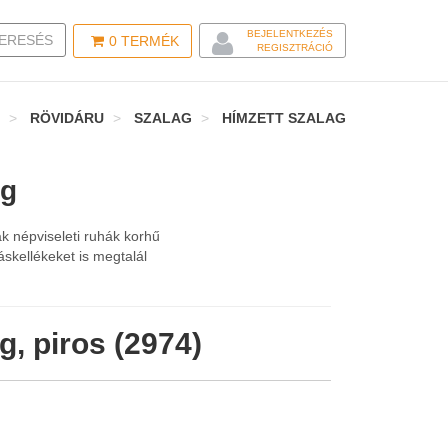
BEJELENTKEZÉS
LE SEARCH
ERESÉS
0
TERMÉK
REGISZTRÁCIÓ
RÖVIDÁRU
SZALAG
HÍMZETT SZALAG
ag
k népviseleti ruhák korhű
áskellékeket is megtalál
g, piros (2974)