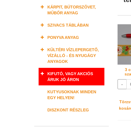
KÁRPIT, BÚTORSZÖVET,
MŰBŐR ANYAG
SZIVACS TÁBLÁBAN
PONYVA ANYAG
KÜLTÉRI VÍZLEPERGETŐ,
VÍZÁLLÓ - ÉS NYUGÁGY
ANYAGOK
3 
KIFUTÓ, VAGY AKCIÓS
sza
ÁRUK JÓ ÁRON
-
KUTYUSOKNAK MINDEN
EGY HELYEN!
Törzsv
kosáré
DISZKONT RÉSZLEG