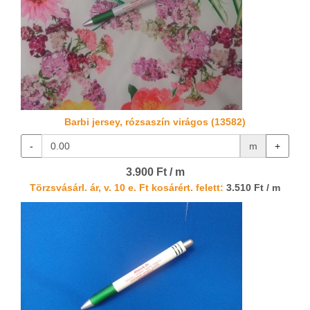
Barbi jersey, rózsaszín virágos (13582)
-
m
+
3.900 Ft / m
Törzsvásárl. ár, v. 10 e. Ft kosárért. felett:
3.510 Ft / m