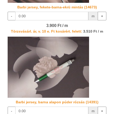
Barbi jersey, fekete-barna-ekrü mintás (14673)
-
m
+
3.900 Ft / m
Törzsvásárl. ár, v. 10 e. Ft kosárért. felett:
3.510 Ft / m
Barbi jersey, barna alapon púder rózsás (14391)
-
m
+