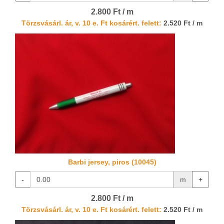
2.800 Ft / m
Törzsvásárl. ár, v. 10 e. Ft kosárért. felett:
2.520 Ft / m
Barbi jersey, piros (10045)
-
m
+
2.800 Ft / m
Törzsvásárl. ár, v. 10 e. Ft kosárért. felett:
2.520 Ft / m