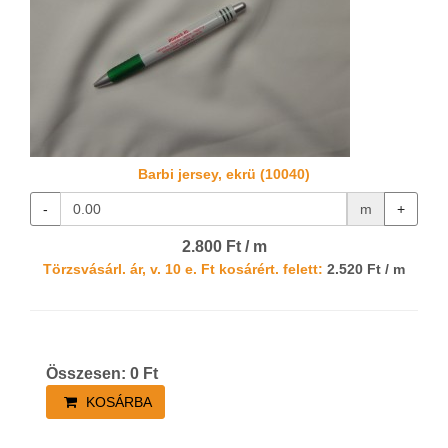
Barbi jersey, ekrü (10040)
-
m
+
2.800 Ft / m
Törzsvásárl. ár, v. 10 e. Ft kosárért. felett:
2.520 Ft / m
Összesen:
0
Ft
KOSÁRBA