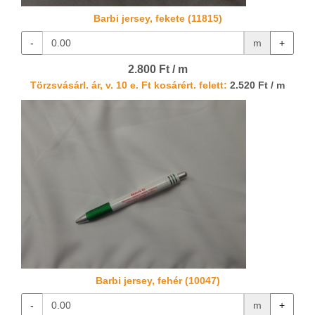
Barbi jersey, fekete (11815)
-
m
+
2.800 Ft / m
Törzsvásárl. ár, v. 10 e. Ft kosárért. felett:
2.520 Ft / m
Barbi jersey, fehér (10047)
-
m
+