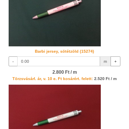
Barbi jersey, sötétzöld (15274)
-
m
+
2.800 Ft / m
Törzsvásárl. ár, v. 10 e. Ft kosárért. felett:
2.520 Ft / m