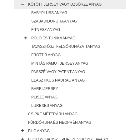
KÖTÖTT JERSEY VAGY DZSÖRZÉ ANYAG
BABYPLÜSS ANYAG
SZABADIDŐRUHA ANYAG
FITNESZ ANYAG
PÓLÓ ÉS TUNIKA ANYAG
TAVASZI-ŐSZI FELSŐRUHÁZATI ANYAG
FROTTÍR ANYAG
MINTÁS PAMUT JERSEY ANYAG
PASSZÉ VAGY PATENT ANYAG
ELASZTIKUS NADRÁG ANYAG
BARBI JERSEY
PLISZÉ ANYAG
LUREXES ANYAG
CSIPKE MÉTERÁRU ANYAG
FÜRDŐRUHA ÉS NEOPRÉN ANYAG
FILC ANYAG
FLOKON, BATISZT, PUPLIN, VÉKONY TAVASZI,