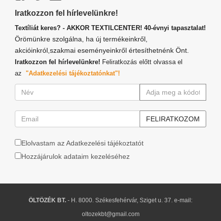
Iratkozzon fel hírlevelünkre!
Textíliát keres? - AKKOR TEXTILCENTER! 40-évnyi tapasztalat!
Örömünkre szolgálna, ha új termékeinkről,
akcióinkról,szakmai eseményeinkről értesíthetnénk Önt.
Iratkozzon fel hírlevelünkre!
Feliratkozás előtt olvassa el
az
"Adatkezelési tájékoztatónkat"!
Elolvastam az Adatkezelési tájékoztatót
Hozzájárulok adataim kezeléséhez
ÖLTÖZÉK BT.
- H. 8000. Székesfehérvár, Sziget u. 37. e-mail:
oltozekbt@gmail.com