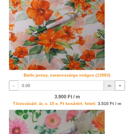
Barbi jersey, narancssárga virágos (13583)
-
m
+
3.900 Ft / m
Törzsvásárl. ár, v. 10 e. Ft kosárért. felett:
3.510 Ft / m