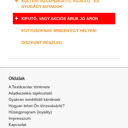
KÜLTÉRI VÍZLEPERGETŐ, VÍZÁLLÓ - ÉS
NYUGÁGY ANYAGOK
KIFUTÓ, VAGY AKCIÓS ÁRUK JÓ ÁRON
KUTYUSOKNAK MINDEN EGY HELYEN!
DISZKONT RÉSZLEG
Oldalak
A Textilcenter története
Adatkezelési tájékoztató
Gyakran ismétlődő kérdések
Hogyan lehet Ön törzsvásárló?
Hűségprogram (loyality)
Impresszum
Kapcsolat