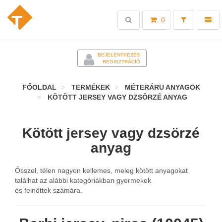
Toggle
Toggl
0
search
naviga
-
BEJELENTKEZÉS
REGISZTRÁCIÓ
FŐOLDAL
TERMÉKEK
MÉTERÁRU ANYAGOK
KÖTÖTT JERSEY VAGY DZSÖRZÉ ANYAG
Kötött jersey vagy dzsörzé
anyag
Ősszel, télen nagyon kellemes, meleg kötött anyagokat
találhat az alábbi kategóriákban gyermekek
és felnőttek számára.