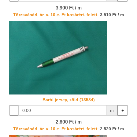
3.900 Ft / m
Törzsvásárl. ár, v. 10 e. Ft kosárért. felett:
3.510 Ft / m
Barbi jersey, zöld (13584)
-
m
+
2.800 Ft / m
Törzsvásárl. ár, v. 10 e. Ft kosárért. felett:
2.520 Ft / m