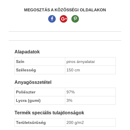
MEGOSZTÁS A KÖZÖSSÉGI OLDALAKON
Alapadatok
Szín
piros árnyalatai
Szélesség
150 cm
Anyagösszetétel
Poliészter
97%
Lycra (gumi)
3%
Termék speciális tulajdonságok
Területsürüség
200 g/m2