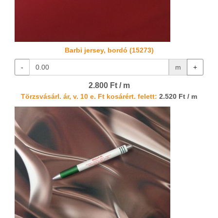
Barbi jersey, bordó (15273)
-
m
+
2.800 Ft / m
Törzsvásárl. ár, v. 10 e. Ft kosárért. felett:
2.520 Ft / m