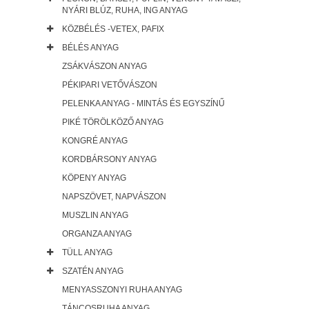
NYÁRI BLÚZ, RUHA, ING ANYAG
KÖZBÉLÉS -VETEX, PAFIX
BÉLÉS ANYAG
ZSÁKVÁSZON ANYAG
PÉKIPARI VETŐVÁSZON
PELENKA ANYAG - MINTÁS ÉS EGYSZÍNŰ
PIKÉ TÖRÖLKÖZŐ ANYAG
KONGRÉ ANYAG
KORDBÁRSONY ANYAG
KÖPENY ANYAG
NAPSZÖVET, NAPVÁSZON
MUSZLIN ANYAG
ORGANZA ANYAG
TÜLL ANYAG
SZATÉN ANYAG
MENYASSZONYI RUHA ANYAG
TÁNCOSRUHA ANYAG