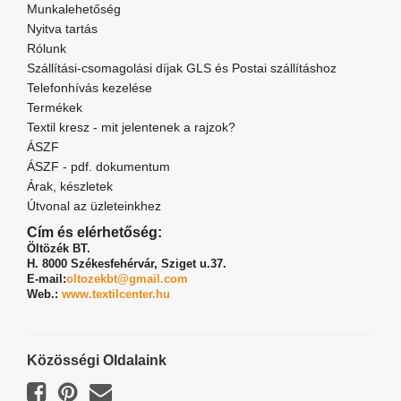
Munkalehetőség
Nyitva tartás
Rólunk
Szállítási-csomagolási díjak GLS és Postai szállításhoz
Telefonhívás kezelése
Termékek
Textil kresz - mit jelentenek a rajzok?
ÁSZF
ÁSZF - pdf. dokumentum
Árak, készletek
Útvonal az üzleteinkhez
Cím és elérhetőség:
Öltözék BT.
H. 8000 Székesfehérvár,
Sziget u.37.
E-mail:
oltozekbt@gmail.com
Web.:
www.textilcenter.hu
Közösségi Oldalaink