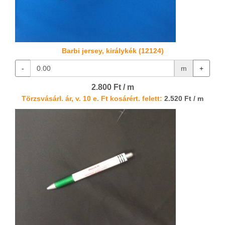
Barbi jersey, királykék (12124)
-
m
+
2.800 Ft / m
Törzsvásárl. ár, v. 10 e. Ft kosárért. felett:
2.520 Ft / m