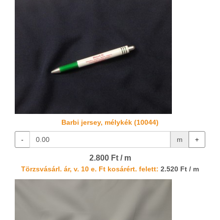
Barbi jersey, mélykék (10044)
-
m
+
2.800 Ft / m
Törzsvásárl. ár, v. 10 e. Ft kosárért. felett:
2.520 Ft / m