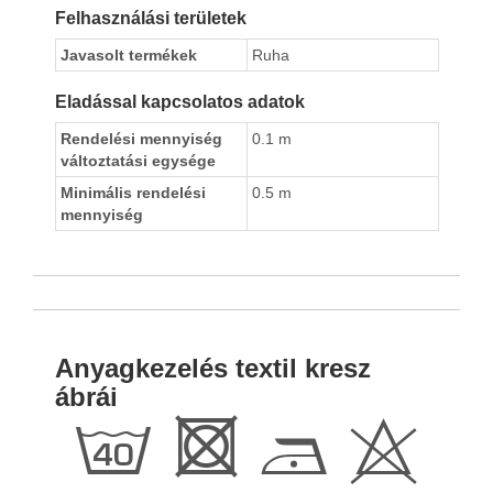
Felhasználási területek
Javasolt termékek
Ruha
Eladással kapcsolatos adatok
Rendelési mennyiség
0.1 m
változtatási egysége
Minimális rendelési
0.5 m
mennyiség
Anyagkezelés textil kresz
ábrái
h
R
D
H