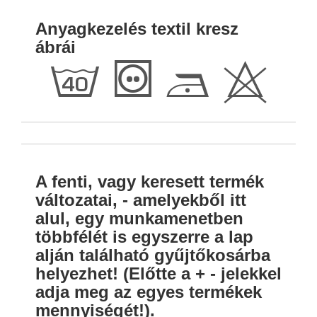
Anyagkezelés textil kresz
ábrái
h
T
D
H
A fenti, vagy keresett termék
változatai, - amelyekből itt
alul, egy munkamenetben
többfélét is egyszerre a lap
alján található gyűjtőkosárba
helyezhet! (Előtte a + - jelekkel
adja meg az egyes termékek
mennyiségét!).