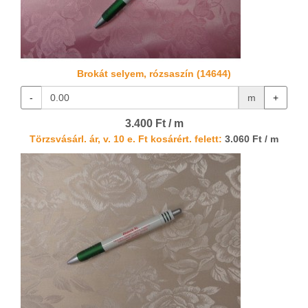
Brokát selyem, rózsaszín (14644)
-
m
+
3.400 Ft / m
Törzsvásárl. ár, v. 10 e. Ft kosárért. felett:
3.060 Ft / m