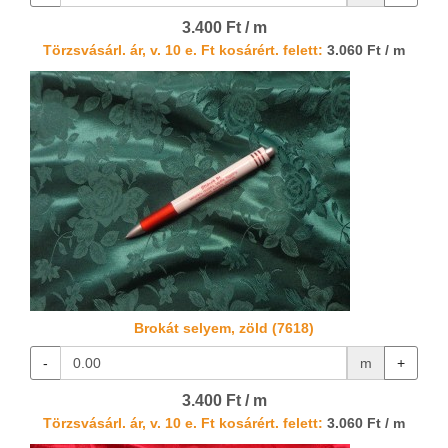
3.400 Ft / m
Törzsvásárl. ár, v. 10 e. Ft kosárért. felett:
3.060 Ft / m
Brokát selyem, zöld (7618)
-
m
+
3.400 Ft / m
Törzsvásárl. ár, v. 10 e. Ft kosárért. felett:
3.060 Ft / m