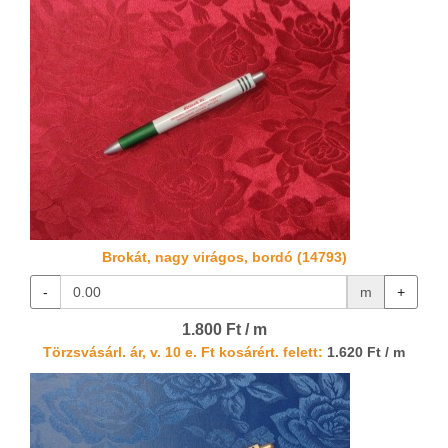
Brokát, nagy virágos, bordó (14793)
-
m
+
1.800 Ft / m
Törzsvásárl. ár, v. 10 e. Ft kosárért. felett:
1.620 Ft / m