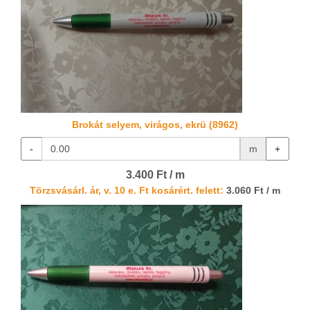
Brokát selyem, virágos, ekrü (8962)
-
m
+
3.400 Ft / m
Törzsvásárl. ár, v. 10 e. Ft kosárért. felett:
3.060 Ft / m