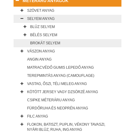
MÉTERÁRU ANYAGOK
SZÖVET ANYAG
SELYEM ANYAG
BLÚZ SELYEM
BÉLÉS SELYEM
BROKÁT SELYEM
VÁSZON ANYAG
ANGIN ANYAG
MATRACVÉDŐ GUMIS LEPEDŐ ANYAG
TEREPMINTÁS ANYAG (CAMOUFLAGE)
VASTAG, ŐSZI, TÉLI MELEG ANYAG
KÖTÖTT JERSEY VAGY DZSÖRZÉ ANYAG
CSIPKE MÉTERÁRU ANYAG
FÜRDŐRUHA ÉS NEOPRÉN ANYAG
FILC ANYAG
FLOKON, BATISZT, PUPLIN, VÉKONY TAVASZI,
NYÁRI BLÚZ, RUHA, ING ANYAG