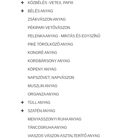
KÖZBÉLÉS -VETEX, PAFIX
BÉLÉS ANYAG
ZSÁKVÁSZON ANYAG
PÉKIPARI VETŐVÁSZON
PELENKA ANYAG - MINTÁS ÉS EGYSZÍNŰ
PIKÉ TÖRÖLKÖZŐ ANYAG
KONGRÉ ANYAG
KORDBÁRSONY ANYAG
KÖPENY ANYAG
NAPSZÖVET, NAPVÁSZON
MUSZLIN ANYAG
ORGANZA ANYAG
TÜLL ANYAG
SZATÉN ANYAG
MENYASSZONYI RUHA ANYAG
TÁNCOSRUHA ANYAG
VIASZOS VÁSZON ASZTALTERÍTŐ ANYAG