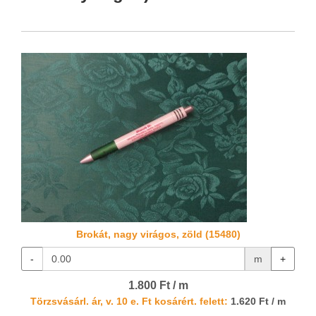
Brokát, nagy virágos, zöld (15480)
-
m
+
1.800 Ft / m
Törzsvásárl. ár, v. 10 e. Ft kosárért. felett:
1.620 Ft / m