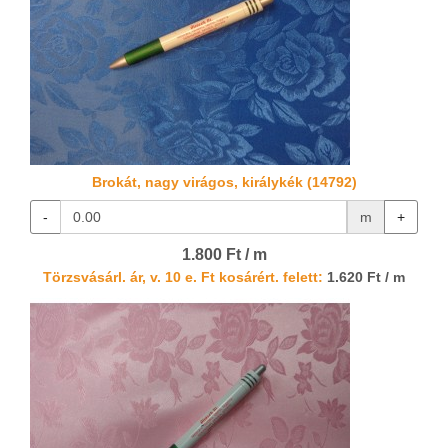
Brokát, nagy virágos, királykék (14792)
-
m
+
1.800 Ft / m
Törzsvásárl. ár, v. 10 e. Ft kosárért. felett:
1.620 Ft / m