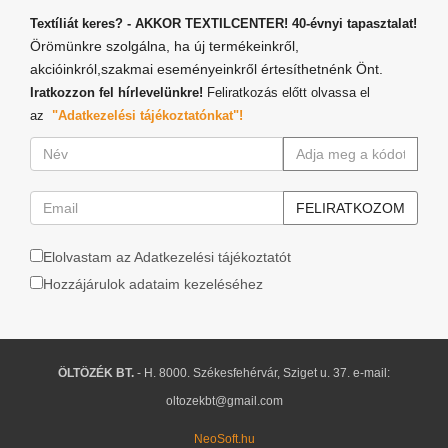
Textíliát keres? - AKKOR TEXTILCENTER! 40-évnyi tapasztalat!
Örömünkre szolgálna, ha új termékeinkről,
akcióinkról,szakmai eseményeinkről értesíthetnénk Önt.
Iratkozzon fel hírlevelünkre!
Feliratkozás előtt olvassa el
az
"Adatkezelési tájékoztatónkat"!
Elolvastam az Adatkezelési tájékoztatót
Hozzájárulok adataim kezeléséhez
ÖLTÖZÉK BT.
- H. 8000. Székesfehérvár, Sziget u. 37. e-mail:
oltozekbt@gmail.com
NeoSoft.hu