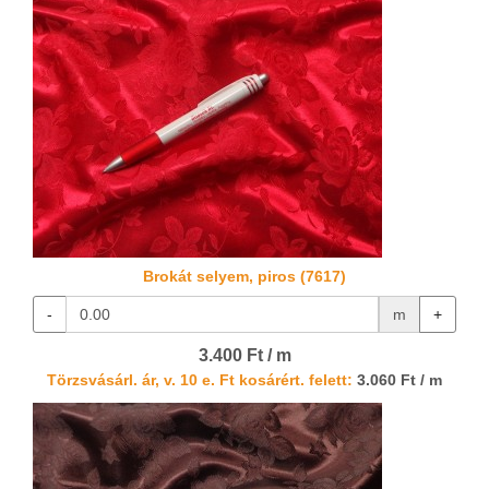
Brokát selyem, piros (7617)
-
m
+
3.400 Ft / m
Törzsvásárl. ár, v. 10 e. Ft kosárért. felett:
3.060 Ft / m