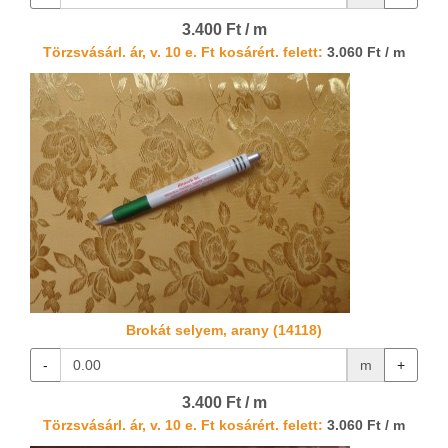
3.400 Ft / m
Törzsvásárl. ár, v. 10 e. Ft kosárért. felett:
3.060 Ft / m
Brokát selyem, arany (14118)
-
m
+
3.400 Ft / m
Törzsvásárl. ár, v. 10 e. Ft kosárért. felett:
3.060 Ft / m