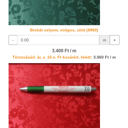
Brokát selyem, virágos, zöld (8960)
-
m
+
3.400 Ft / m
Törzsvásárl. ár, v. 10 e. Ft kosárért. felett:
3.060 Ft / m