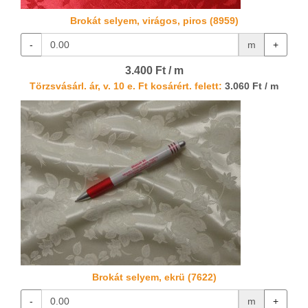
Brokát selyem, virágos, piros (8959)
-
m
+
3.400 Ft / m
Törzsvásárl. ár, v. 10 e. Ft kosárért. felett:
3.060 Ft / m
Brokát selyem, ekrü (7622)
-
m
+