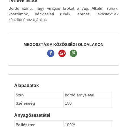
Termék leírás
Bordó színű, nagy virágos brokát anyag. Alkalmi ruhák,
kosztümök, népviseleti ruhák, abrosz, lakástextilek
készítéséhez ajánljuk.
MEGOSZTÁS A KÖZÖSSÉGI OLDALAKON
Alapadatok
Szín
bordó árnyalatai
Szélesség
150
Anyagösszetétel
Poliészter
100%