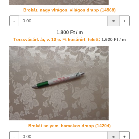
Brokát, nagy virágos, világos drapp (14568)
-
m
+
1.800 Ft / m
Törzsvásárl. ár, v. 10 e. Ft kosárért. felett:
1.620 Ft / m
Brokát selyem, barackos drapp (14204)
-
m
+