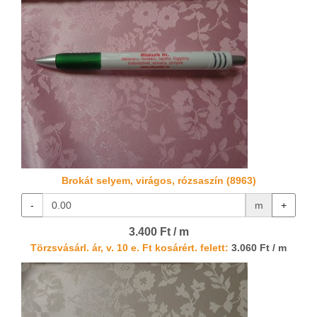
Brokát selyem, virágos, rózsaszín (8963)
-
m
+
3.400 Ft / m
Törzsvásárl. ár, v. 10 e. Ft kosárért. felett:
3.060 Ft / m