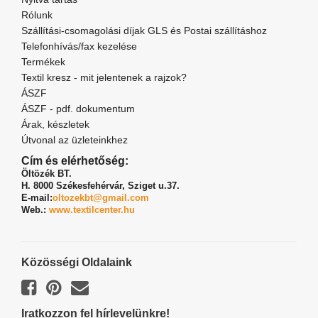
Rólunk
Szállítási-csomagolási díjak GLS és Postai szállításhoz
Telefonhívás/fax kezelése
Termékek
Textil kresz - mit jelentenek a rajzok?
ÁSZF
ÁSZF - pdf. dokumentum
Árak, készletek
Útvonal az üzleteinkhez
Cím és elérhetőség:
Öltözék BT.
H. 8000 Székesfehérvár,
Sziget u.37.
E-mail:
oltozekbt@gmail.com
Web.:
www.textilcenter.hu
Közösségi Oldalaink
Iratkozzon fel hírlevelünkre!