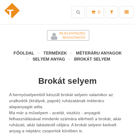
Toggle
Toggl
0
search
naviga
-
BEJELENTKEZÉS
REGISZTRÁCIÓ
FŐOLDAL
TERMÉKEK
MÉTERÁRU ANYAGOK
SELYEM ANYAG
BROKÁT SELYEM
Brokát selyem
A hernyóselyemből készült brokát selyem valamikor az
uralkodók (királyok, papok) ruházatának méteráru
alapanyagát adta.
Ma már a műselyem - acetát, viszkóz - anyagok
felhasználásával mindenki számára elérhető a brokát, akár
ruházati, akár lakástextil céljára. A brokát selyem kedvelt
anyag a néptánc csoportok körében is.