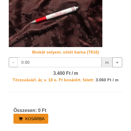
Brokát selyem, sötét barna (7616)
-
m
+
3.400 Ft / m
Törzsvásárl. ár, v. 10 e. Ft kosárért. felett:
3.060 Ft / m
Összesen:
0
Ft
KOSÁRBA