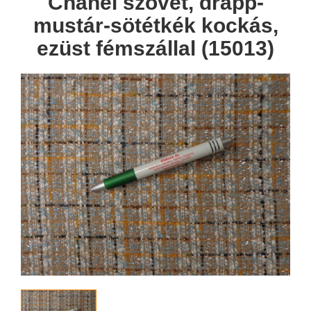
Chanel szövet, drapp-
mustár-sötétkék kockás,
ezüst fémszállal (15013)