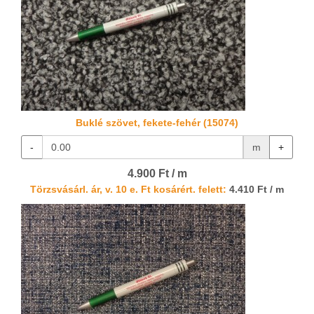
Buklé szövet, fekete-fehér (15074)
-
m
+
4.900 Ft / m
Törzsvásárl. ár, v. 10 e. Ft kosárért. felett:
4.410 Ft / m