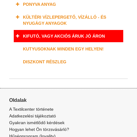
PONYVA ANYAG
KÜLTÉRI VÍZLEPERGETŐ, VÍZÁLLÓ - ÉS
NYUGÁGY ANYAGOK
KIFUTÓ, VAGY AKCIÓS ÁRUK JÓ ÁRON
KUTYUSOKNAK MINDEN EGY HELYEN!
DISZKONT RÉSZLEG
Oldalak
A Textilcenter története
Adatkezelési tájékoztató
Gyakran ismétlődő kérdések
Hogyan lehet Ön törzsvásárló?
Hűségprogram (loyality)