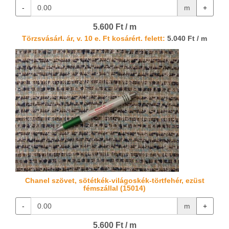
-
m
+
5.600 Ft / m
Törzsvásárl. ár, v. 10 e. Ft kosárért. felett:
5.040 Ft / m
Chanel szövet, sötétkék-világoskék-törtfehér, ezüst
fémszállal (15014)
-
m
+
5.600 Ft / m