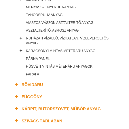
MENYASSZONYI RUHA ANYAG
TÁNCOSRUHA ANYAG
VIASZOS VÁSZON ASZTALTERÍTŐ ANYAG
ASZTALTERÍTŐ, ABROSZ ANYAG
RUHÁZATI VÍZÁLLÓ, VÍZHATLAN, VÍZLEPERGETŐS
ANYAG
KARÁCSONYI MINTÁS MÉTERÁRU ANYAG
PÁRNA PANEL
HÚSVÉTI MINTÁS MÉTERÁRU ANYAGOK
PARAFA
RÖVIDÁRU
FÜGGÖNY
KÁRPIT, BÚTORSZÖVET, MŰBŐR ANYAG
SZIVACS TÁBLÁBAN