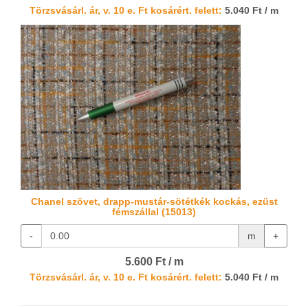
Törzsvásárl. ár, v. 10 e. Ft kosárért. felett:
5.040 Ft / m
Chanel szövet, drapp-mustár-sötétkék kockás, ezüst
fémszállal (15013)
-
m
+
5.600 Ft / m
Törzsvásárl. ár, v. 10 e. Ft kosárért. felett:
5.040 Ft / m