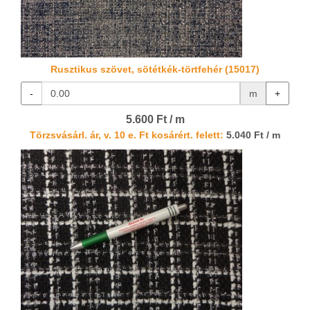
Rusztikus szövet, sötétkék-törtfehér (15017)
-
m
+
5.600 Ft / m
Törzsvásárl. ár, v. 10 e. Ft kosárért. felett:
5.040 Ft / m