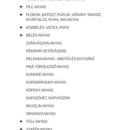
FILC ANYAG
FLOKON, BATISZT, PUPLIN, VÉKONY TAVASZI,
NYÁRI BLÚZ, RUHA, ING ANYAG
KÖZBÉLÉS -VETEX, PAFIX
BÉLÉS ANYAG
ZSÁKVÁSZON ANYAG
PÉKIPARI VETŐVÁSZON
PELENKA ANYAG - MINTÁS ÉS EGYSZÍNŰ
PIKÉ TÖRÖLKÖZŐ ANYAG
KONGRÉ ANYAG
KORDBÁRSONY ANYAG
KÖPENY ANYAG
NAPSZÖVET, NAPVÁSZON
MUSZLIN ANYAG
ORGANZA ANYAG
TÜLL ANYAG
SZATÉN ANYAG