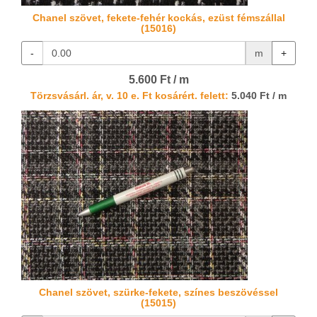
Chanel szövet, fekete-fehér kockás, ezüst fémszállal
(15016)
-
m
+
5.600 Ft / m
Törzsvásárl. ár, v. 10 e. Ft kosárért. felett:
5.040 Ft / m
Chanel szövet, szürke-fekete, színes beszövéssel
(15015)