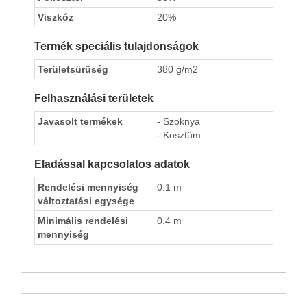
Viszkóz
20%
Termék speciális tulajdonságok
Területsürüség
380 g/m2
Felhasználási területek
Javasolt termékek
- Szoknya
- Kosztüm
Eladással kapcsolatos adatok
Rendelési mennyiség
0.1 m
változtatási egysége
Minimális rendelési
0.4 m
mennyiség