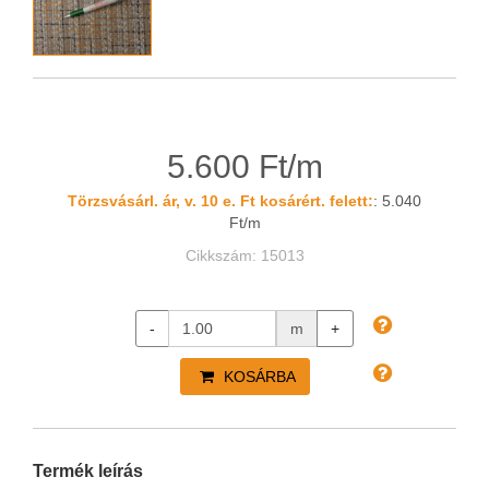
5.600 Ft/m
Törzsvásárl. ár, v. 10 e. Ft kosárért. felett:
: 5.040
Ft/m
Cikkszám: 15013
-
m
+
KOSÁRBA
Termék leírás