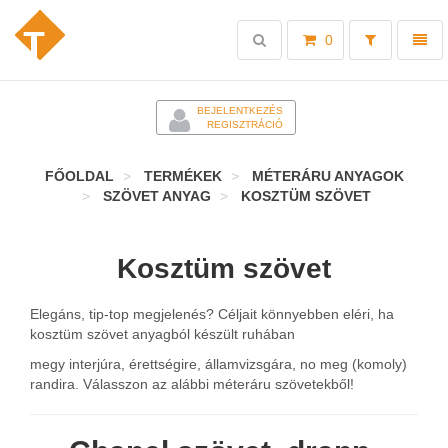
Toggle
Toggl
0
search
naviga
-
BEJELENTKEZÉS
REGISZTRÁCIÓ
FŐOLDAL
TERMÉKEK
MÉTERÁRU ANYAGOK
SZÖVET ANYAG
KOSZTÜM SZÖVET
Kosztüm szövet
Elegáns, tip-top megjelenés? Céljait könnyebben eléri, ha
kosztüm szövet anyagból készült ruhában
megy interjúra, érettségire, államvizsgára, no meg (komoly)
randira. Válasszon az alábbi méteráru szövetekből!