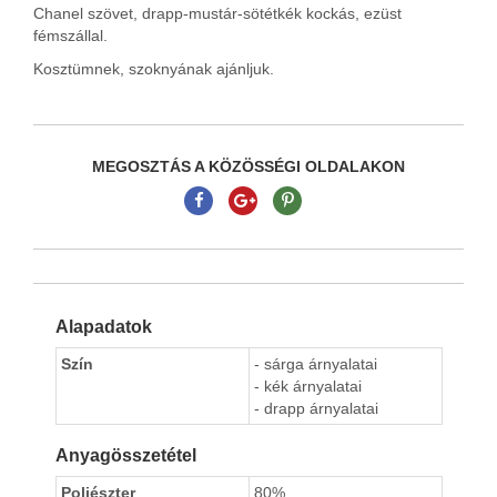
Chanel szövet, drapp-mustár-sötétkék kockás, ezüst
fémszállal.
Kosztümnek, szoknyának ajánljuk.
MEGOSZTÁS A KÖZÖSSÉGI OLDALAKON
Alapadatok
Szín
- sárga árnyalatai
- kék árnyalatai
- drapp árnyalatai
Anyagösszetétel
Poliészter
80%