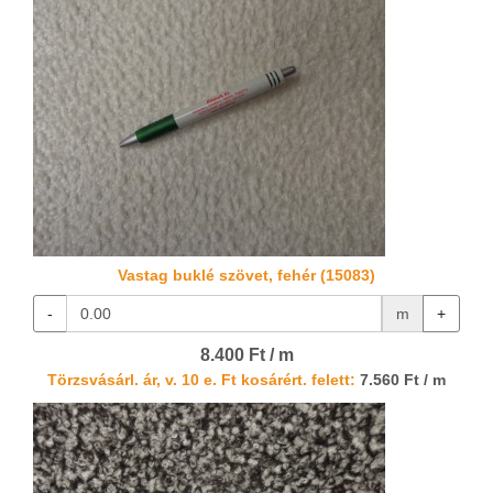
Vastag buklé szövet, fehér (15083)
-
m
+
8.400 Ft / m
Törzsvásárl. ár, v. 10 e. Ft kosárért. felett:
7.560 Ft / m