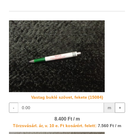
Vastag buklé szövet, fekete (15084)
-
m
+
8.400 Ft / m
Törzsvásárl. ár, v. 10 e. Ft kosárért. felett:
7.560 Ft / m