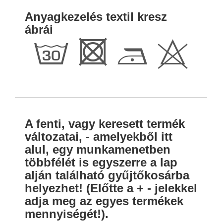
Anyagkezelés textil kresz
ábrái
g
R
D
H
A fenti, vagy keresett termék
változatai, - amelyekből itt
alul, egy munkamenetben
többfélét is egyszerre a lap
alján található gyűjtőkosárba
helyezhet! (Előtte a + - jelekkel
adja meg az egyes termékek
mennyiségét!).