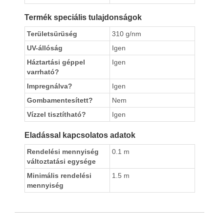
Termék speciális tulajdonságok
Területsürüség
310 g/nm
UV-állóság
Igen
Háztartási géppel
Igen
varrható?
Impregnálva?
Igen
Gombamentesített?
Nem
Vízzel tisztítható?
Igen
Eladással kapcsolatos adatok
Rendelési mennyiség
0.1 m
változtatási egysége
Minimális rendelési
1.5 m
mennyiség