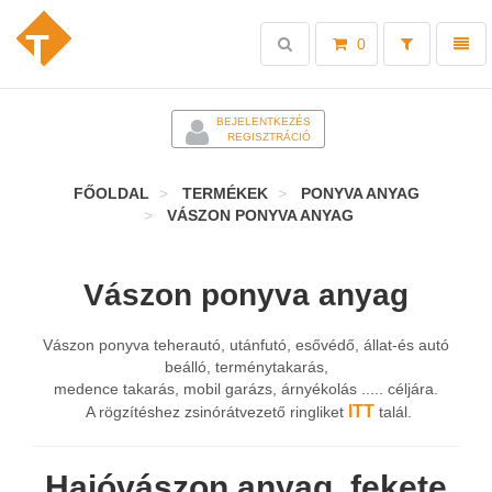
Toggle
Toggl
0
search
naviga
-
BEJELENTKEZÉS
REGISZTRÁCIÓ
FŐOLDAL
TERMÉKEK
PONYVA ANYAG
VÁSZON PONYVA ANYAG
Vászon ponyva anyag
Vászon ponyva teherautó, utánfutó, esővédő, állat-és autó
beálló, terménytakarás,
medence takarás, mobil garázs, árnyékolás ..... céljára.
ITT
A rögzítéshez zsinórátvezető ringliket
talál.
Hajóvászon anyag, fekete