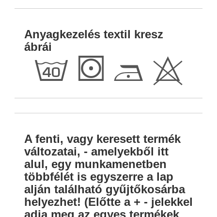
Anyagkezelés textil kresz
ábrái
h
S
D
H
A fenti, vagy keresett termék
változatai, - amelyekből itt
alul, egy munkamenetben
többfélét is egyszerre a lap
alján található gyűjtőkosárba
helyezhet! (Előtte a + - jelekkel
adja meg az egyes termékek