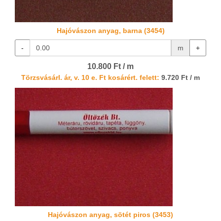
Hajóvászon anyag, barna (3454)
-
m
+
10.800 Ft / m
Törzsvásárl. ár, v. 10 e. Ft kosárért. felett:
9.720 Ft / m
Hajóvászon anyag, sötét piros (3453)