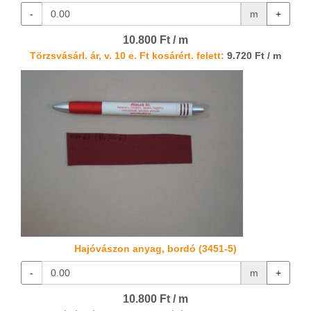
-
m
+
10.800 Ft / m
Törzsvásárl. ár, v. 10 e. Ft kosárért. felett:
9.720 Ft / m
Hajóvászon anyag, bordó (3451-5)
-
m
+
10.800 Ft / m