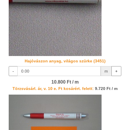
Hajóvászon anyag, világos szürke (3451)
-
m
+
10.800 Ft / m
Törzsvásárl. ár, v. 10 e. Ft kosárért. felett:
9.720 Ft / m