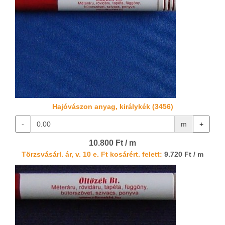
Hajóvászon anyag, királykék (3456)
-
m
+
10.800 Ft / m
Törzsvásárl. ár, v. 10 e. Ft kosárért. felett:
9.720 Ft / m