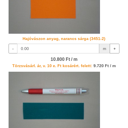
Hajóvászon anyag, narancs sárga (3451-2)
-
m
+
10.800 Ft / m
Törzsvásárl. ár, v. 10 e. Ft kosárért. felett:
9.720 Ft / m