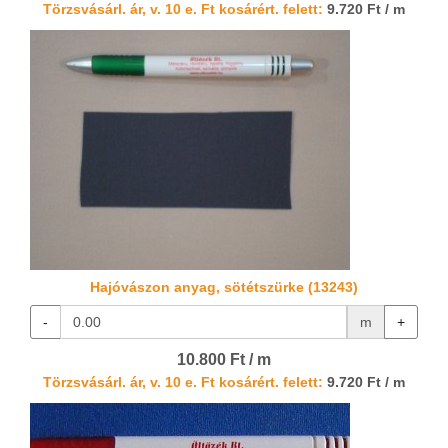
Törzsvásárl. ár, v. 10 e. Ft kosárért. felett:
9.720 Ft / m
Hajóvászon anyag, sötétszürke (13243)
-
m
+
10.800 Ft / m
Törzsvásárl. ár, v. 10 e. Ft kosárért. felett:
9.720 Ft / m