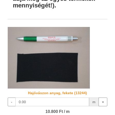
mennyiségét!).
Hajóvászon anyag, fekete (13244)
-
m
+
10.800 Ft / m