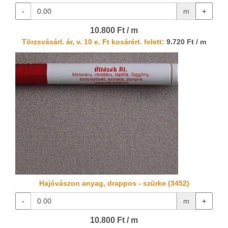
-
m
+
10.800 Ft / m
Törzsvásárl. ár, v. 10 e. Ft kosárért. felett:
9.720 Ft / m
Hajóvászon anyag, drappos - szürke (3452)
-
m
+
10.800 Ft / m