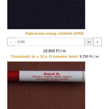
Hajóvászon anyag, sötétkék (3455)
-
m
+
10.800 Ft / m
Törzsvásárl. ár, v. 10 e. Ft kosárért. felett:
9.720 Ft / m