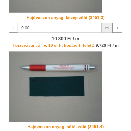
Hajóvászon anyag, közép zöld (3451-3)
-
m
+
10.800 Ft / m
Törzsvásárl. ár, v. 10 e. Ft kosárért. felett:
9.720 Ft / m
Hajóvászon anyag, sötét zöld (3451-4)