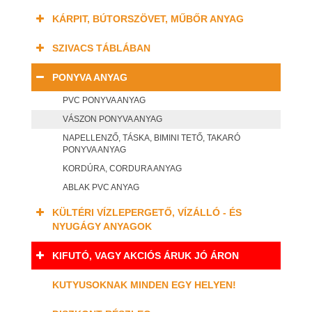
KÁRPIT, BÚTORSZÖVET, MŰBŐR ANYAG
SZIVACS TÁBLÁBAN
PONYVA ANYAG
PVC PONYVA ANYAG
VÁSZON PONYVA ANYAG
NAPELLENZŐ, TÁSKA, BIMINI TETŐ, TAKARÓ
PONYVA ANYAG
KORDÚRA, CORDURA ANYAG
ABLAK PVC ANYAG
KÜLTÉRI VÍZLEPERGETŐ, VÍZÁLLÓ - ÉS
NYUGÁGY ANYAGOK
KIFUTÓ, VAGY AKCIÓS ÁRUK JÓ ÁRON
KUTYUSOKNAK MINDEN EGY HELYEN!