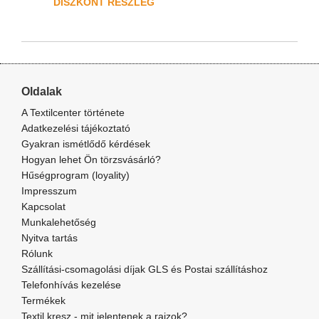
DISZKONT RÉSZLEG
Oldalak
A Textilcenter története
Adatkezelési tájékoztató
Gyakran ismétlődő kérdések
Hogyan lehet Ön törzsvásárló?
Hűségprogram (loyality)
Impresszum
Kapcsolat
Munkalehetőség
Nyitva tartás
Rólunk
Szállítási-csomagolási díjak GLS és Postai szállításhoz
Telefonhívás kezelése
Termékek
Textil kresz - mit jelentenek a rajzok?