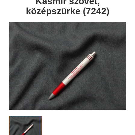
Kasmír szövet,
középszürke (7242)