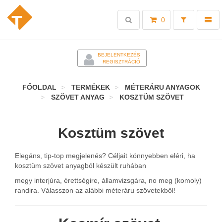
Toggle
Toggl
0
search
naviga
-
BEJELENTKEZÉS
REGISZTRÁCIÓ
FŐOLDAL
TERMÉKEK
MÉTERÁRU ANYAGOK
SZÖVET ANYAG
KOSZTÜM SZÖVET
Kosztüm szövet
Elegáns, tip-top megjelenés? Céljait könnyebben eléri, ha
kosztüm szövet anyagból készült ruhában
megy interjúra, érettségire, államvizsgára, no meg (komoly)
randira. Válasszon az alábbi méteráru szövetekből!