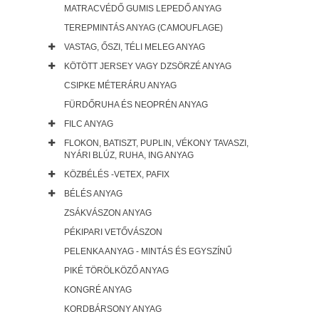
MATRACVÉDŐ GUMIS LEPEDŐ ANYAG
TEREPMINTÁS ANYAG (CAMOUFLAGE)
VASTAG, ŐSZI, TÉLI MELEG ANYAG
KÖTÖTT JERSEY VAGY DZSÖRZÉ ANYAG
CSIPKE MÉTERÁRU ANYAG
FÜRDŐRUHA ÉS NEOPRÉN ANYAG
FILC ANYAG
FLOKON, BATISZT, PUPLIN, VÉKONY TAVASZI,
NYÁRI BLÚZ, RUHA, ING ANYAG
KÖZBÉLÉS -VETEX, PAFIX
BÉLÉS ANYAG
ZSÁKVÁSZON ANYAG
PÉKIPARI VETŐVÁSZON
PELENKA ANYAG - MINTÁS ÉS EGYSZÍNŰ
PIKÉ TÖRÖLKÖZŐ ANYAG
KONGRÉ ANYAG
KORDBÁRSONY ANYAG