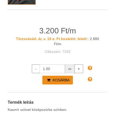
3.200 Ft/m
Törzsvásárl. ár, v. 10 e. Ft kosárért. felett:
: 2.880
Ft/m
Cikkszám: 7242
-
m
+
KOSÁRBA
Termék leírás
Kasmír szövet középszürke színben.