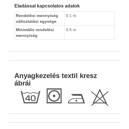
Eladással kapcsolatos adatok
Rendelési mennyiség
0.1 m
változtatási egysége
Minimális rendelési
0.5 m
mennyiség
Anyagkezelés textil kresz
ábrái
h
S
D
H