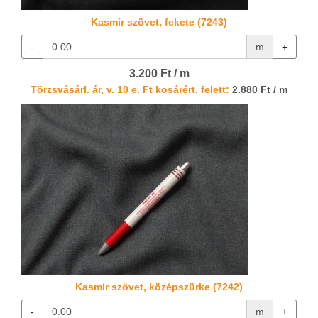
Kasmír szövet, fekete (7243)
-
m
+
3.200 Ft / m
Törzsvásárl. ár, v. 10 e. Ft kosárért. felett:
2.880 Ft / m
Kasmír szövet, középszürke (7242)
-
m
+