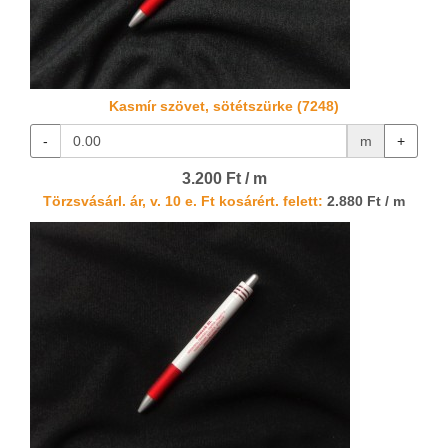
Kasmír szövet, sötétszürke (7248)
-
m
+
3.200 Ft / m
Törzsvásárl. ár, v. 10 e. Ft kosárért. felett:
2.880 Ft / m