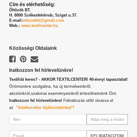
Cím és elérhetőség:
Öltözék BT.
H. 8000 Székesfehérvár,
Sziget u.37.
E-mail:
oltozekbt@gmail.com
Web.:
www.textilcenter.hu
Közösségi Oldalaink
Iratkozzon fel hírlevelünkre!
Textíliát keres? - AKKOR TEXTILCENTER! 40-évnyi tapasztalat!
Örömünkre szolgálna, ha új termékeinkről,
akcióinkról,szakmai eseményeinkről értesíthetnénk Önt.
Iratkozzon fel hírlevelünkre!
Feliratkozás előtt olvassa el
az
"Adatkezelési tájékoztatónkat"!