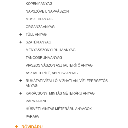
KÖPENY ANYAG
NAPSZÖVET, NAPVÁSZON
MUSZLIN ANYAG
ORGANZA ANYAG
TÜLL ANYAG
SZATÉN ANYAG
MENYASSZONYI RUHA ANYAG
TÁNCOSRUHA ANYAG
VIASZOS VÁSZON ASZTALTERÍTŐ ANYAG
ASZTALTERÍTŐ, ABROSZ ANYAG
RUHÁZATI VÍZÁLLÓ, VÍZHATLAN, VÍZLEPERGETŐS
ANYAG
KARÁCSONYI MINTÁS MÉTERÁRU ANYAG
PÁRNA PANEL
HÚSVÉTI MINTÁS MÉTERÁRU ANYAGOK
PARAFA
RÖVIDÁRU