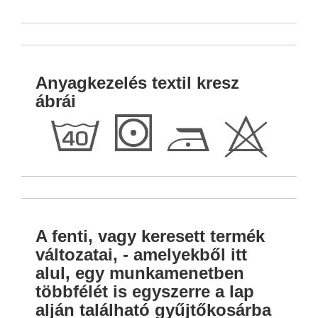
Anyagkezelés textil kresz
ábrái
h
S
D
H
A fenti, vagy keresett termék
változatai, - amelyekből itt
alul, egy munkamenetben
többfélét is egyszerre a lap
alján található gyűjtőkosárba