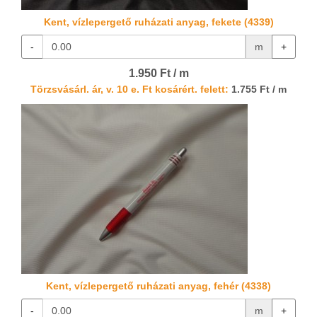
Kent, vízlepergető ruházati anyag, fekete (4339)
-
m
+
1.950 Ft / m
Törzsvásárl. ár, v. 10 e. Ft kosárért. felett:
1.755 Ft / m
Kent, vízlepergető ruházati anyag, fehér (4338)
-
m
+