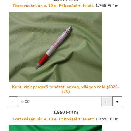
Törzsvásárl. ár, v. 10 e. Ft kosárért. felett:
1.755 Ft / m
Kent, vízlepergető ruházati anyag, világos zöld (4326-
370)
-
m
+
1.950 Ft / m
Törzsvásárl. ár, v. 10 e. Ft kosárért. felett:
1.755 Ft / m