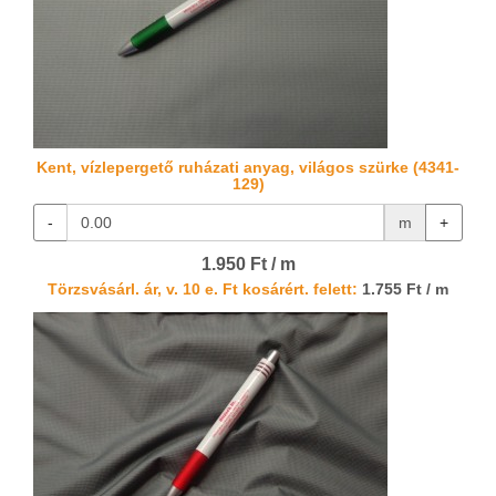
Kent, vízlepergető ruházati anyag, világos szürke (4341-
129)
-
m
+
1.950 Ft / m
Törzsvásárl. ár, v. 10 e. Ft kosárért. felett:
1.755 Ft / m