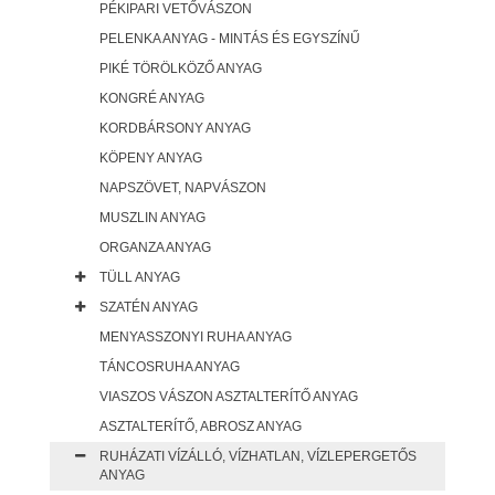
PÉKIPARI VETŐVÁSZON
PELENKA ANYAG - MINTÁS ÉS EGYSZÍNŰ
PIKÉ TÖRÖLKÖZŐ ANYAG
KONGRÉ ANYAG
KORDBÁRSONY ANYAG
KÖPENY ANYAG
NAPSZÖVET, NAPVÁSZON
MUSZLIN ANYAG
ORGANZA ANYAG
TÜLL ANYAG
SZATÉN ANYAG
MENYASSZONYI RUHA ANYAG
TÁNCOSRUHA ANYAG
VIASZOS VÁSZON ASZTALTERÍTŐ ANYAG
ASZTALTERÍTŐ, ABROSZ ANYAG
RUHÁZATI VÍZÁLLÓ, VÍZHATLAN, VÍZLEPERGETŐS
ANYAG