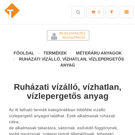
Toggle
Toggl
0
search
naviga
-
BEJELENTKEZÉS
REGISZTRÁCIÓ
FŐOLDAL
TERMÉKEK
MÉTERÁRU ANYAGOK
RUHÁZATI VÍZÁLLÓ, VÍZHATLAN, VÍZLEPERGETŐS
ANYAG
Ruházati vízálló, vízhatlan,
vízlepergetős anyag
Az itt látható termék kategóriákban többféle vízálló,
vízlepergető anyagot találhat. Ezek alkalmasak ruházati
célra,
de alkalmasak takarásra, sátornak, esővédő függönynek,
mobil garázsnak, szilajon tartott állatok(lovak, tehenek),