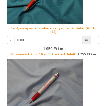
Kent, vízlepergető ruházati anyag, sötét türkiz (4331-
472)
-
m
+
1.950 Ft / m
Törzsvásárl. ár, v. 10 e. Ft kosárért. felett:
1.755 Ft / m