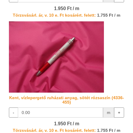
1.950 Ft / m
Törzsvásárl. ár, v. 10 e. Ft kosárért. felett:
1.755 Ft / m
Kent, vízlepergető ruházati anyag, sötét rózsaszín (4336-
455)
-
m
+
1.950 Ft / m
Törzsvásárl. ár, v. 10 e. Ft kosárért. felett:
1.755 Ft / m