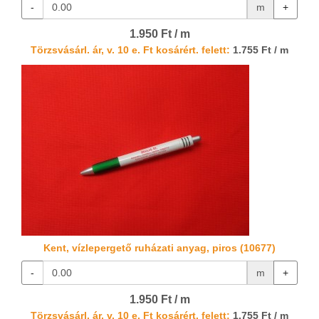
-
m
+
1.950 Ft / m
Törzsvásárl. ár, v. 10 e. Ft kosárért. felett:
1.755 Ft / m
Kent, vízlepergető ruházati anyag, piros (10677)
-
m
+
1.950 Ft / m
Törzsvásárl. ár, v. 10 e. Ft kosárért. felett:
1.755 Ft / m