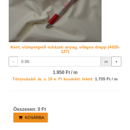
Kent, vízlepergető ruházati anyag, világos drapp (4320-
127)
-
m
+
1.950 Ft / m
Törzsvásárl. ár, v. 10 e. Ft kosárért. felett:
1.755 Ft / m
Összesen:
0
Ft
KOSÁRBA