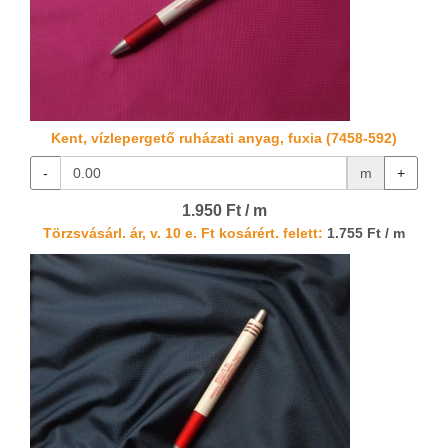
Kent, vízlepergető ruházati anyag, fuxia (7458-592)
-
m
+
1.950 Ft / m
Törzsvásárl. ár, v. 10 e. Ft kosárért. felett:
1.755 Ft / m