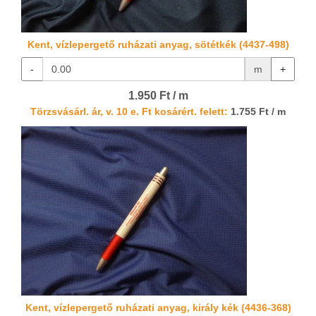
Kent, vízlepergető ruházati anyag, sötétkék (4437-498)
-
m
+
1.950 Ft / m
Törzsvásárl. ár, v. 10 e. Ft kosárért. felett:
1.755 Ft / m
Kent, vízlepergető ruházati anyag, király kék (4436-368)