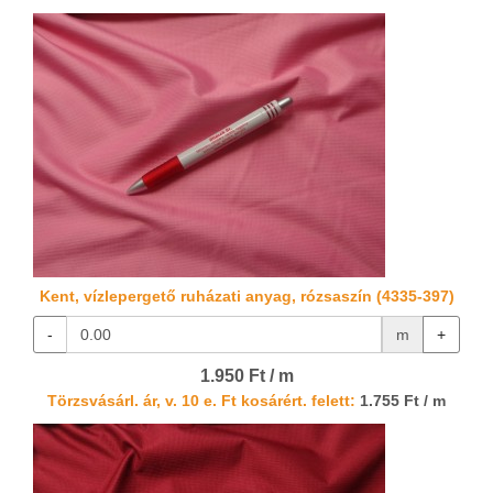
Kent, vízlepergető ruházati anyag, rózsaszín (4335-397)
-
m
+
1.950 Ft / m
Törzsvásárl. ár, v. 10 e. Ft kosárért. felett:
1.755 Ft / m