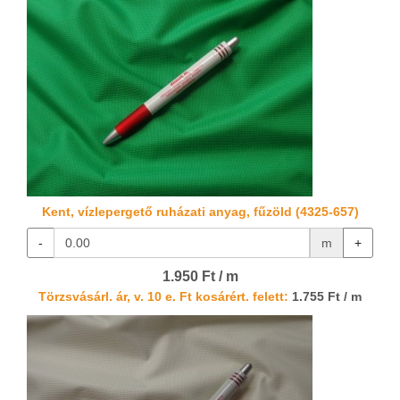
Kent, vízlepergető ruházati anyag, fűzöld (4325-657)
-
m
+
1.950 Ft / m
Törzsvásárl. ár, v. 10 e. Ft kosárért. felett:
1.755 Ft / m