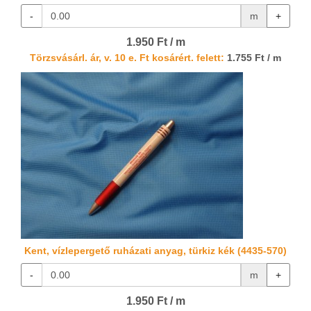
-
m
+
1.950 Ft / m
Törzsvásárl. ár, v. 10 e. Ft kosárért. felett:
1.755 Ft / m
Kent, vízlepergető ruházati anyag, türkiz kék (4435-570)
-
m
+
1.950 Ft / m