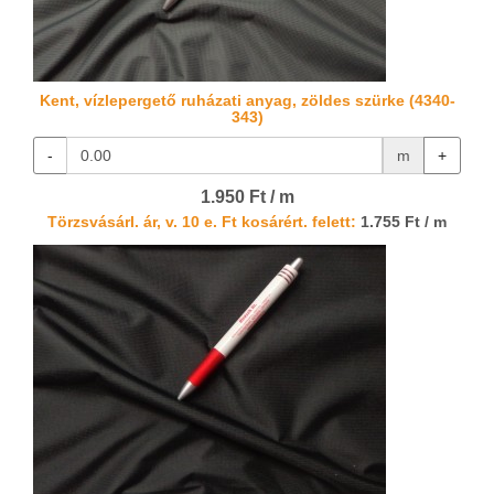
Kent, vízlepergető ruházati anyag, zöldes szürke (4340-
343)
-
m
+
1.950 Ft / m
Törzsvásárl. ár, v. 10 e. Ft kosárért. felett:
1.755 Ft / m