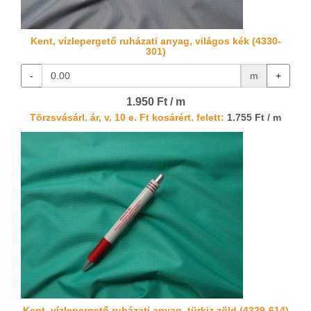
Kent, vízlepergető ruházati anyag, világos kék (4330-
301)
-
m
+
1.950 Ft / m
Törzsvásárl. ár, v. 10 e. Ft kosárért. felett:
1.755 Ft / m
Kent, vízlepergető ruházati anyag, türkiz zöld (4329-614)