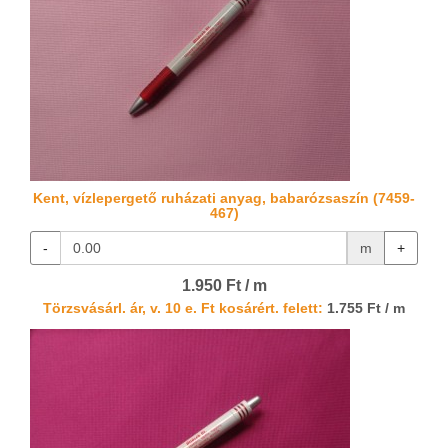
Kent, vízlepergető ruházati anyag, babarózsaszín (7459-
467)
-
m
+
1.950 Ft / m
Törzsvásárl. ár, v. 10 e. Ft kosárért. felett:
1.755 Ft / m