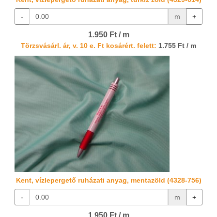
-
m
+
1.950 Ft / m
Törzsvásárl. ár, v. 10 e. Ft kosárért. felett:
1.755 Ft / m
Kent, vízlepergető ruházati anyag, mentazöld (4328-756)
-
m
+
1.950 Ft / m