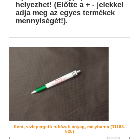
helyezhet! (Előtte a + - jelekkel
adja meg az egyes termékek
mennyiségét!).
Kent, vízlepergető ruházati anyag, mélybarna (11168-
828)