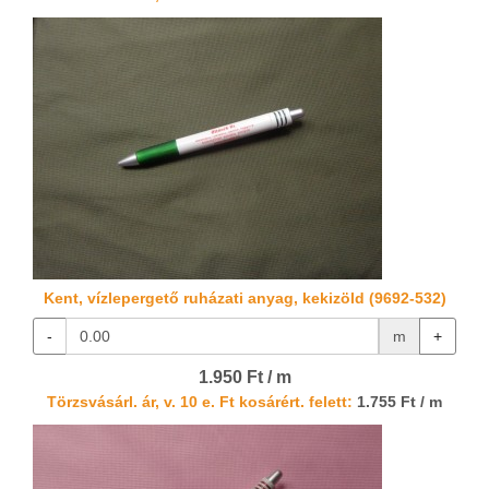
Kent, vízlepergető ruházati anyag, kekizöld (9692-532)
-
m
+
1.950 Ft / m
Törzsvásárl. ár, v. 10 e. Ft kosárért. felett:
1.755 Ft / m