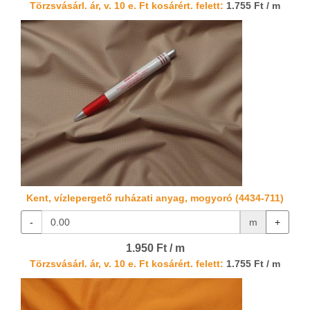
Törzsvásárl. ár, v. 10 e. Ft kosárért. felett:
1.755 Ft / m
Kent, vízlepergető ruházati anyag, mogyoró (4434-711)
-
m
+
1.950 Ft / m
Törzsvásárl. ár, v. 10 e. Ft kosárért. felett:
1.755 Ft / m