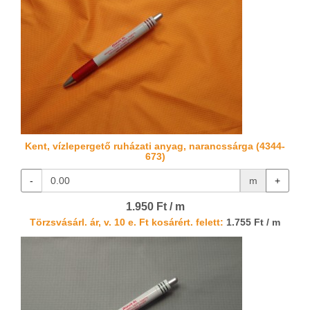
Kent, vízlepergető ruházati anyag, narancssárga (4344-
673)
-
m
+
1.950 Ft / m
Törzsvásárl. ár, v. 10 e. Ft kosárért. felett:
1.755 Ft / m