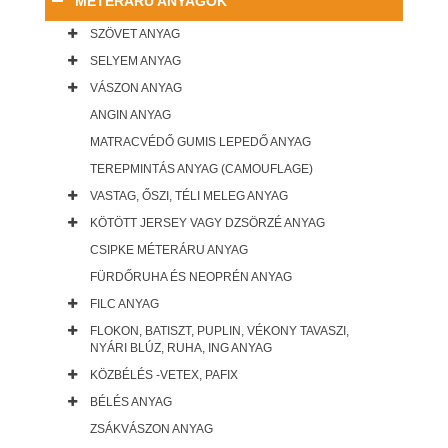
MÉTERÁRU ANYAGOK
SZÖVET ANYAG
SELYEM ANYAG
VÁSZON ANYAG
ANGIN ANYAG
MATRACVÉDŐ GUMIS LEPEDŐ ANYAG
TEREPMINTÁS ANYAG (CAMOUFLAGE)
VASTAG, ŐSZI, TÉLI MELEG ANYAG
KÖTÖTT JERSEY VAGY DZSÖRZÉ ANYAG
CSIPKE MÉTERÁRU ANYAG
FÜRDŐRUHA ÉS NEOPRÉN ANYAG
FILC ANYAG
FLOKON, BATISZT, PUPLIN, VÉKONY TAVASZI,
NYÁRI BLÚZ, RUHA, ING ANYAG
KÖZBÉLÉS -VETEX, PAFIX
BÉLÉS ANYAG
ZSÁKVÁSZON ANYAG