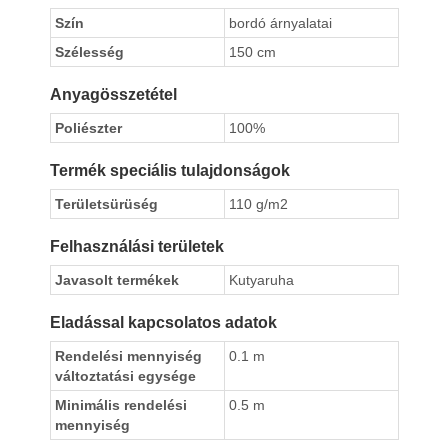
Szín
bordó árnyalatai
Szélesség
150 cm
Anyagösszetétel
Poliészter
100%
Termék speciális tulajdonságok
Területsürüség
110 g/m2
Felhasználási területek
Javasolt termékek
Kutyaruha
Eladással kapcsolatos adatok
Rendelési mennyiség
0.1 m
változtatási egysége
Minimális rendelési
0.5 m
mennyiség