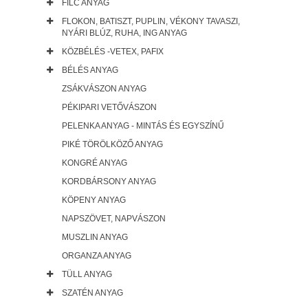
FILC ANYAG
FLOKON, BATISZT, PUPLIN, VÉKONY TAVASZI,
NYÁRI BLÚZ, RUHA, ING ANYAG
KÖZBÉLÉS -VETEX, PAFIX
BÉLÉS ANYAG
ZSÁKVÁSZON ANYAG
PÉKIPARI VETŐVÁSZON
PELENKA ANYAG - MINTÁS ÉS EGYSZÍNŰ
PIKÉ TÖRÖLKÖZŐ ANYAG
KONGRÉ ANYAG
KORDBÁRSONY ANYAG
KÖPENY ANYAG
NAPSZÖVET, NAPVÁSZON
MUSZLIN ANYAG
ORGANZA ANYAG
TÜLL ANYAG
SZATÉN ANYAG