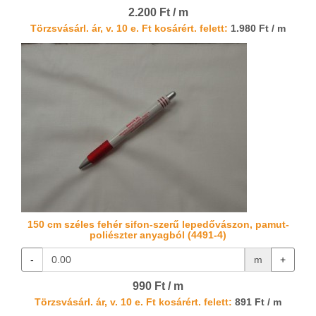
2.200 Ft / m
Törzsvásárl. ár, v. 10 e. Ft kosárért. felett:
1.980 Ft / m
150 cm széles fehér sifon-szerű lepedővászon, pamut-
poliészter anyagból (4491-4)
-
m
+
990 Ft / m
Törzsvásárl. ár, v. 10 e. Ft kosárért. felett:
891 Ft / m