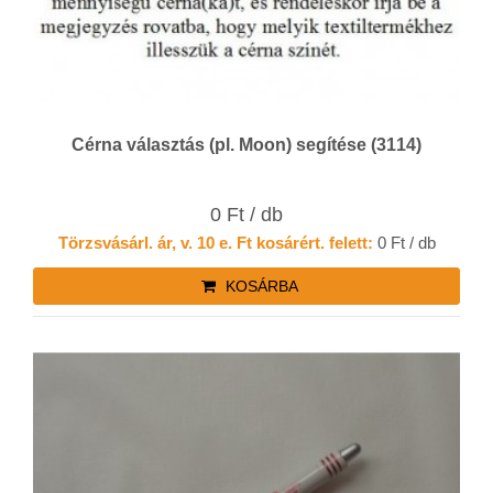
Cérna választás (pl. Moon) segítése (3114)
0 Ft / db
Törzsvásárl. ár, v. 10 e. Ft kosárért. felett:
0 Ft / db
KOSÁRBA