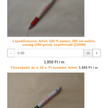
Lepedővászon, fehér, 100 % pamut, 160 cm széles,
vastag (180 g/nm), szanforizált (15440)
-
m
+
1.850 Ft / m
Törzsvásárl. ár, v. 10 e. Ft kosárért. felett:
1.665 Ft / m