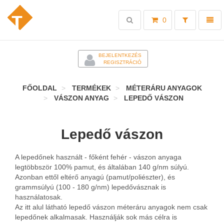
Toggle
Toggl
0
search
naviga
-
BEJELENTKEZÉS
REGISZTRÁCIÓ
FŐOLDAL
TERMÉKEK
MÉTERÁRU ANYAGOK
VÁSZON ANYAG
LEPEDŐ VÁSZON
Lepedő vászon
A lepedőnek használt - főként fehér - vászon anyaga
legtöbbször 100% pamut, és általában 140 g/nm súlyú.
Azonban ettől eltérő anyagú (pamut/poliészter), és
grammsúlyú (100 - 180 g/nm) lepedővásznak is
használatosak.
Az itt alul látható lepedő vászon méteráru anyagok nem csak
lepedőnek alkalmasak. Használják sok más célra is