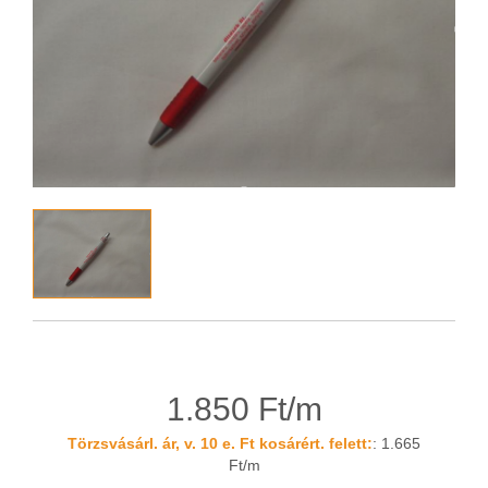
1.850 Ft/m
Törzsvásárl. ár, v. 10 e. Ft kosárért. felett:
: 1.665
Ft/m