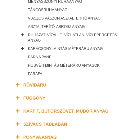
MENYASSZONYI RUHA ANYAG
TÁNCOSRUHA ANYAG
VIASZOS VÁSZON ASZTALTERÍTŐ ANYAG
ASZTALTERÍTŐ, ABROSZ ANYAG
RUHÁZATI VÍZÁLLÓ, VÍZHATLAN, VÍZLEPERGETŐS
ANYAG
KARÁCSONYI MINTÁS MÉTERÁRU ANYAG
PÁRNA PANEL
HÚSVÉTI MINTÁS MÉTERÁRU ANYAGOK
PARAFA
RÖVIDÁRU
FÜGGÖNY
KÁRPIT, BÚTORSZÖVET, MŰBŐR ANYAG
SZIVACS TÁBLÁBAN
PONYVA ANYAG