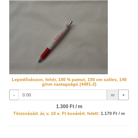
Lepedővászon, fehér, 100 % pamut, 150 cm széles, 140
g/nm vastagságú (4491-2)
-
m
+
1.300 Ft / m
Törzsvásárl. ár, v. 10 e. Ft kosárért. felett:
1.170 Ft / m