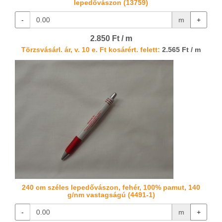
lepedővászon (13759)
-
m
+
2.850 Ft / m
Törzsvásárl. ár, v. 10 e. Ft kosárért. felett:
2.565 Ft / m
240 cm széles lepedővászon, fehér, 100% pamut, 140
g/nm vastagságú (4491-1)
-
m
+