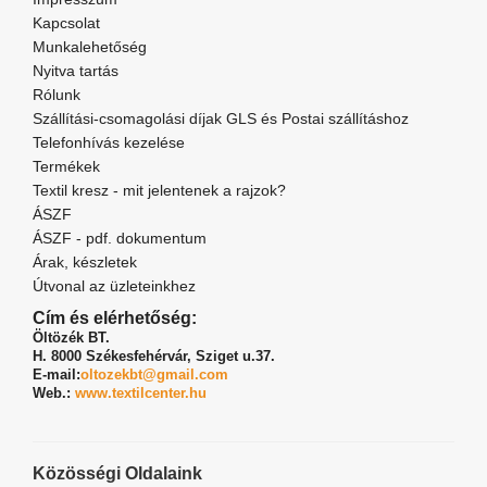
Kapcsolat
Munkalehetőség
Nyitva tartás
Rólunk
Szállítási-csomagolási díjak GLS és Postai szállításhoz
Telefonhívás kezelése
Termékek
Textil kresz - mit jelentenek a rajzok?
ÁSZF
ÁSZF - pdf. dokumentum
Árak, készletek
Útvonal az üzleteinkhez
Cím és elérhetőség:
Öltözék BT.
H. 8000 Székesfehérvár,
Sziget u.37.
E-mail:
oltozekbt@gmail.com
Web.:
www.textilcenter.hu
Közösségi Oldalaink