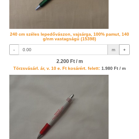
240 cm széles lepedővászon, vajsárga, 100% pamut, 140
g/nm vastagságú (15398)
-
m
+
2.200 Ft / m
Törzsvásárl. ár, v. 10 e. Ft kosárért. felett:
1.980 Ft / m