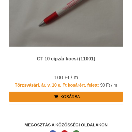
GT 10 cipzár kocsi (11001)
100 Ft / m
Törzsvásárl. ár, v. 10 e. Ft kosárért. felett:
90 Ft / m
KOSÁRBA
MEGOSZTÁS A KÖZÖSSÉGI OLDALAKON