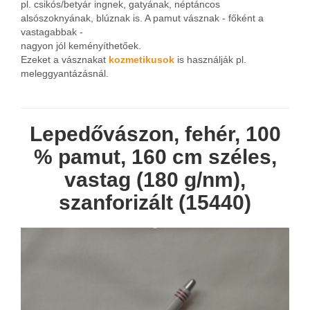
pl. csikós/betyár ingnek, gatyának, néptáncos
alsószoknyának, blúznak is. A pamut vásznak - főként a
vastagabbak -
nagyon jól keményíthetőek.
Ezeket a vásznakat
kozmetikusok
is használják pl.
meleggyantázásnál.
Lepedővászon, fehér, 100
% pamut, 160 cm széles,
vastag (180 g/nm),
szanforizált (15440)