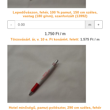
Lepedővászon, fehér, 100 % pamut, 150 cm széles,
vastag (180 g/nm), szanforizált (13992)
-
m
+
1.750 Ft / m
Törzsvásárl. ár, v. 10 e. Ft kosárért. felett:
1.575 Ft / m
Hotel minőségű, pamut-poliészter, 290 cm széles, fehér