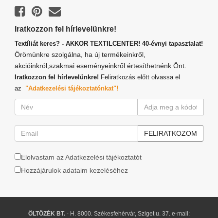
Iratkozzon fel hírlevelünkre!
Textíliát keres? - AKKOR TEXTILCENTER! 40-évnyi tapasztalat!
Örömünkre szolgálna, ha új termékeinkről,
akcióinkról,szakmai eseményeinkről értesíthetnénk Önt.
Iratkozzon fel hírlevelünkre!
Feliratkozás előtt olvassa el
az
"Adatkezelési tájékoztatónkat"!
Elolvastam az Adatkezelési tájékoztatót
Hozzájárulok adataim kezeléséhez
ÖLTÖZÉK BT.
- H. 8000. Székesfehérvár, Sziget u. 37. e-mail: