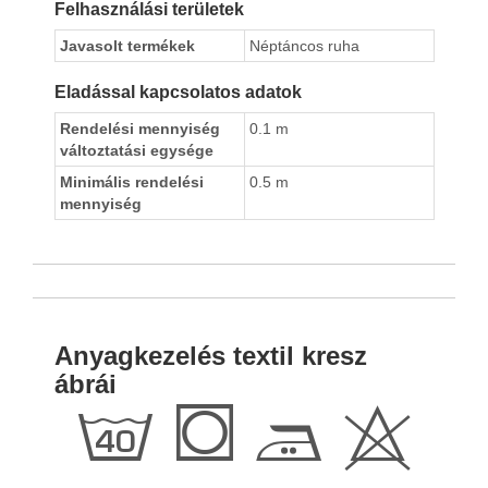
Felhasználási területek
Javasolt termékek
Néptáncos ruha
Eladással kapcsolatos adatok
Rendelési mennyiség
0.1 m
változtatási egysége
Minimális rendelési
0.5 m
mennyiség
Anyagkezelés textil kresz
ábrái
h
Q
E
H