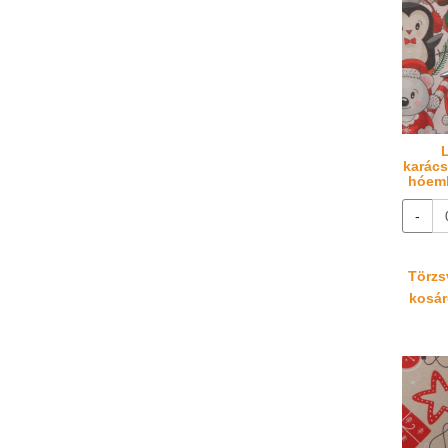
karács
hóemb
-
Törzsv
kosáré