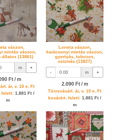
eta vászon,
Loneta vászon,
i mintás vászon,
karácsonyi mintás vászon,
as-állatos (13861)
gyertyás, tobozos,
csizmás (13827)
m
+
-
m
+
090 Ft / m
2.090 Ft / m
rl. ár, v. 10 e. Ft
Törzsvásárl. ár, v. 10 e. Ft
 felett:
1.881 Ft /
kosárért. felett:
1.881 Ft /
m
m