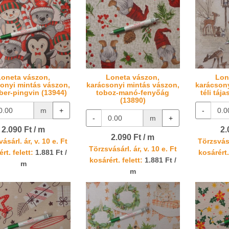
Loneta vászon,
Loneta vászon,
Lon
onyi mintás vászon,
karácsonyi mintás vászon,
karácsony
er-pingvin (13944)
toboz-manó-fenyőág
téli táj
(13890)
m
+
-
-
m
+
2.090 Ft / m
2.
2.090 Ft / m
ásárl. ár, v. 10 e. Ft
Törzsvásá
Törzsvásárl. ár, v. 10 e. Ft
rt. felett:
1.881 Ft /
kosárért.
kosárért. felett:
1.881 Ft /
m
m