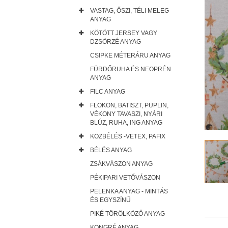
VASTAG, ŐSZI, TÉLI MELEG
ANYAG
KÖTÖTT JERSEY VAGY
DZSÖRZÉ ANYAG
CSIPKE MÉTERÁRU ANYAG
FÜRDŐRUHA ÉS NEOPRÉN
ANYAG
FILC ANYAG
FLOKON, BATISZT, PUPLIN,
VÉKONY TAVASZI, NYÁRI
BLÚZ, RUHA, ING ANYAG
KÖZBÉLÉS -VETEX, PAFIX
BÉLÉS ANYAG
ZSÁKVÁSZON ANYAG
PÉKIPARI VETŐVÁSZON
PELENKA ANYAG - MINTÁS
ÉS EGYSZÍNŰ
PIKÉ TÖRÖLKÖZŐ ANYAG
KONGRÉ ANYAG