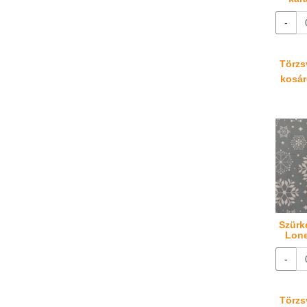
-
Törzsv
kosáré
Szürk
Lone
-
Törzsv