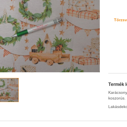
Törzsvá
Termék l
Karácsony
koszorús.
Lakásdekor