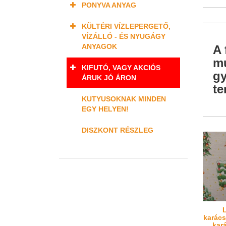
PONYVA ANYAG
KÜLTÉRI VÍZLEPERGETŐ,
VÍZÁLLÓ - ÉS NYUGÁGY
ANYAGOK
A 
mu
KIFUTÓ, VAGY AKCIÓS
gy
ÁRUK JÓ ÁRON
te
KUTYUSOKNAK MINDEN
EGY HELYEN!
DISZKONT RÉSZLEG
karács
kar