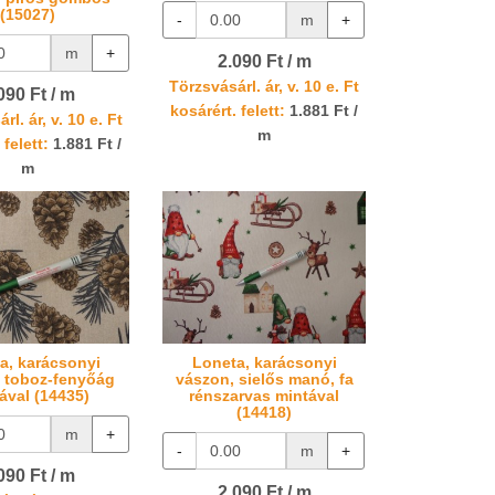
(15027)
-
m
+
m
+
2.090 Ft / m
Törzsvásárl. ár, v. 10 e. Ft
090 Ft / m
kosárért. felett:
1.881 Ft /
rl. ár, v. 10 e. Ft
m
 felett:
1.881 Ft /
m
a, karácsonyi
Loneta, karácsonyi
 toboz-fenyőág
vászon, sielős manó, fa
ával (14435)
rénszarvas mintával
(14418)
m
+
-
m
+
090 Ft / m
2.090 Ft / m