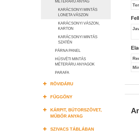
MÉTERÁRU ANYAG
Te
KARÁCSONYI MINTÁS
LONETA VÁSZON
Fel
KARÁCSONYI VÁSZON,
Ja
KARTON
KARÁCSONYI MINTÁS
SZATÉN
Ela
PÁRNA PANEL
Re
HÚSVÉTI MINTÁS
MÉTERÁRU ANYAGOK
Mi
PARAFA
RÖVIDÁRU
FÜGGÖNY
An
KÁRPIT, BÚTORSZÖVET,
MŰBŐR ANYAG
SZIVACS TÁBLÁBAN