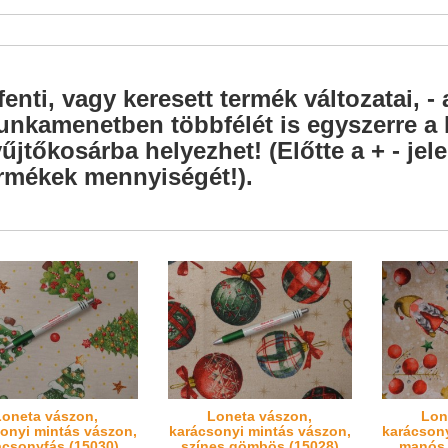
fenti, vagy keresett termék változatai, - 
nkamenetben többfélét is egyszerre a l
űjtőkosárba helyezhet! (Előtte a + - je
rmékek mennyiségét!).
Loneta vászon,
Loneta vászon,
Lon
onyi mintás vászon,
karácsonyi mintás vászon,
karácsony
ácsonyfás (15030)
színes gömbös (15028)
manós,