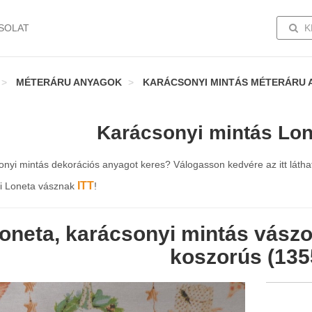
TOGG
SOLAT
K
MÉTERÁRU ANYAGOK
KARÁCSONYI MINTÁS MÉTERÁRU 
Karácsonyi mintás Lon
nyi mintás dekorációs anyagot keres? Válogasson kedvére az itt látha
ITT
i Loneta vásznak
!
oneta, karácsonyi mintás vász
koszorús (135