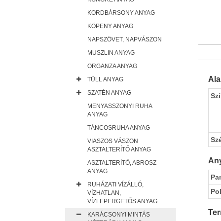
KORDBÁRSONY ANYAG
KÖPENY ANYAG
NAPSZÖVET, NAPVÁSZON
MUSZLIN ANYAG
ORGANZA ANYAG
Al
TÜLL ANYAG
SZATÉN ANYAG
Sz
MENYASSZONYI RUHA
ANYAG
TÁNCOSRUHA ANYAG
Sz
VIASZOS VÁSZON
ASZTALTERÍTŐ ANYAG
Any
ASZTALTERÍTŐ, ABROSZ
ANYAG
Pa
RUHÁZATI VÍZÁLLÓ,
Pol
VÍZHATLAN,
VÍZLEPERGETŐS ANYAG
Ter
KARÁCSONYI MINTÁS