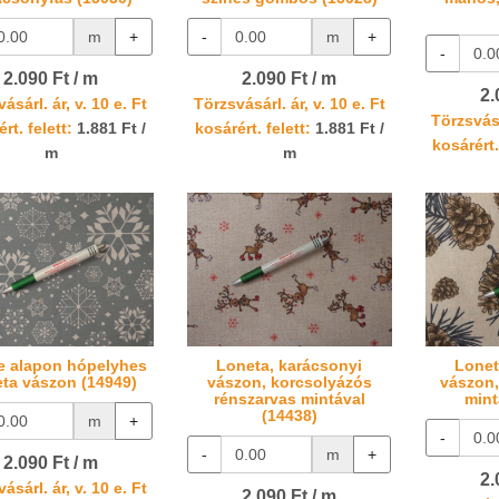
m
+
-
m
+
-
2.090 Ft / m
2.090 Ft / m
2.
ásárl. ár, v. 10 e. Ft
Törzsvásárl. ár, v. 10 e. Ft
Törzsvásá
rt. felett:
1.881 Ft /
kosárért. felett:
1.881 Ft /
kosárért.
m
m
e alapon hópelyhes
Loneta, karácsonyi
Lonet
ta vászon (14949)
vászon, korcsolyázós
vászon,
rénszarvas mintával
mint
(14438)
m
+
-
-
m
+
2.090 Ft / m
2.
ásárl. ár, v. 10 e. Ft
2.090 Ft / m