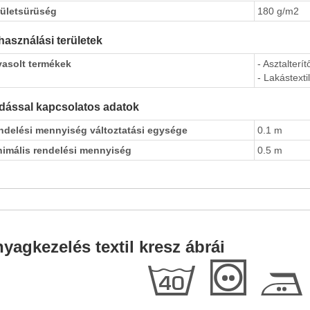
rületsürüség
180 g/m2
használási területek
vasolt termékek
- Asztalterít
- Lakástextil
dással kapcsolatos adatok
ndelési mennyiség változtatási egysége
0.1 m
nimális rendelési mennyiség
0.5 m
yagkezelés textil kresz ábrái
h
T
E