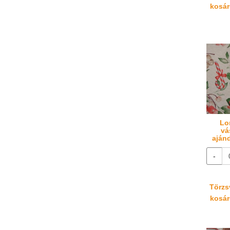
kosáré
Lo
vá
aján
-
Törzsv
kosáré