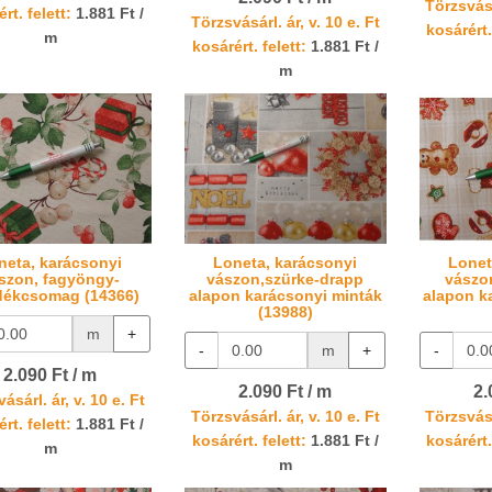
Törzsvásá
rt. felett:
1.881 Ft /
Törzsvásárl. ár, v. 10 e. Ft
kosárért.
m
kosárért. felett:
1.881 Ft /
m
neta, karácsonyi
Loneta, karácsonyi
Lonet
szon, fagyöngy-
vászon,szürke-drapp
vászo
dékcsomag (14366)
alapon karácsonyi minták
alapon k
(13988)
m
+
-
m
+
-
2.090 Ft / m
2.090 Ft / m
2.
ásárl. ár, v. 10 e. Ft
Törzsvásárl. ár, v. 10 e. Ft
Törzsvásá
rt. felett:
1.881 Ft /
kosárért. felett:
1.881 Ft /
kosárért.
m
m