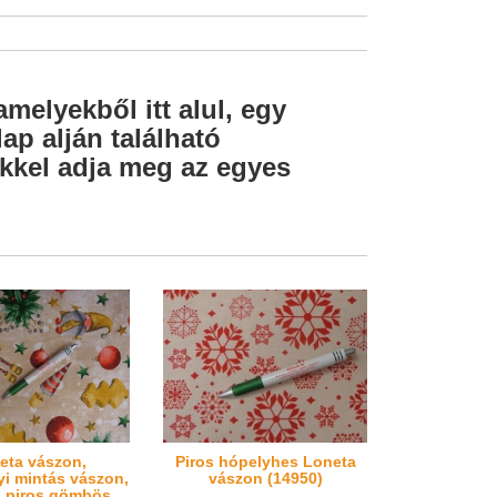
amelyekből itt alul, egy
ap alján található
lekkel adja meg az egyes
eta vászon,
Piros hópelyhes Loneta
i mintás vászon,
vászon (14950)
 piros gömbös