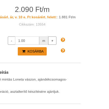
2.090 Ft/m
sárl. ár, v. 10 e. Ft kosárért. felett:
: 1.881 Ft/m
Cikkszám: 13554
-
m
+
KOSÁRBA
eírás
i mintás Loneta vászon, ajándékcsomagos-
áció, asztalterítő készítésére ajánljuk.