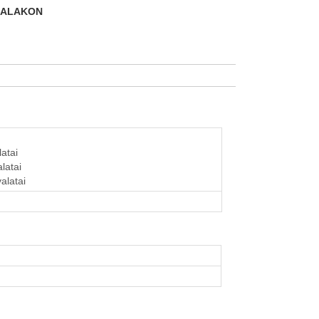
DALAKON
ü
latai
alatai
alatai