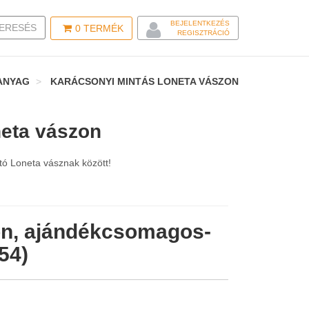
BEJELENTKEZÉS
LE SEARCH
ERESÉS
0
TERMÉK
REGISZTRÁCIÓ
ANYAG
KARÁCSONYI MINTÁS LONETA VÁSZON
eta vászon
tó Loneta vásznak között!
on, ajándékcsomagos-
54)