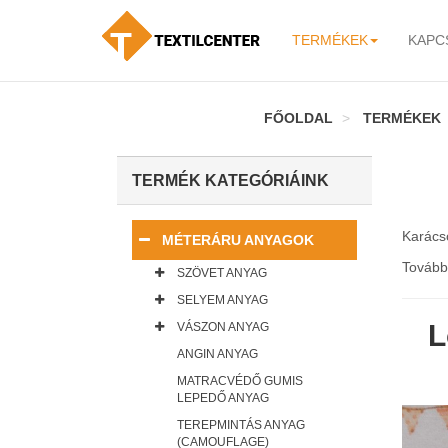
TERMÉKEK
KAPC
-
FŐOLDAL
TERMÉKEK
TERMÉK KATEGÓRIÁINK
Karácso
MÉTERÁRU ANYAGOK
Tovább
SZÖVET ANYAG
SELYEM ANYAG
L
VÁSZON ANYAG
ANGIN ANYAG
MATRACVÉDŐ GUMIS
LEPEDŐ ANYAG
TEREPMINTÁS ANYAG
(CAMOUFLAGE)