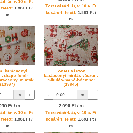
rl. ár, v. 10 e. Ft
Törzsvásárl. ár, v. 10 e. Ft
 felett:
1.881 Ft /
kosárért. felett:
1.881 Ft /
m
m
a, karácsonyi
Loneta vászon,
n, drapp-fehér
karácsonyi mintás vászon,
arácsonyi minták
mikulás-manó-hóember
(13967)
(13945)
m
+
-
m
+
090 Ft / m
2.090 Ft / m
rl. ár, v. 10 e. Ft
Törzsvásárl. ár, v. 10 e. Ft
 felett:
1.881 Ft /
kosárért. felett:
1.881 Ft /
m
m