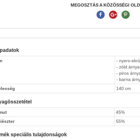
MEGOSZTÁS A KÖZÖSSÉGI OL
apadatok
ín
- nyers-ekr
- zöld árnya
- piros árny
- barna árny
élesség
140 cm
agösszetétel
mut
45%
iészter
55%
mék speciális tulajdonságok