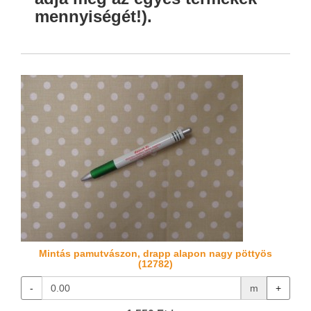
mennyiségét!).
Mintás pamutvászon, drapp alapon nagy pöttyös
(12782)
-
m
+