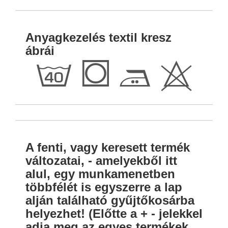
Anyagkezelés textil kresz
ábrái
h
Q
E
H
A fenti, vagy keresett termék
változatai, - amelyekből itt
alul, egy munkamenetben
többfélét is egyszerre a lap
alján található gyűjtőkosárba
helyezhet! (Előtte a + - jelekkel
adja meg az egyes termékek