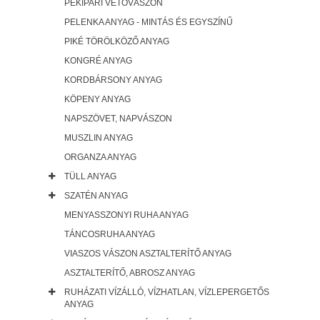
PÉKIPARI VETŐVÁSZON
PELENKA ANYAG - MINTÁS ÉS EGYSZÍNŰ
PIKÉ TÖRÖLKÖZŐ ANYAG
KONGRÉ ANYAG
KORDBÁRSONY ANYAG
KÖPENY ANYAG
NAPSZÖVET, NAPVÁSZON
MUSZLIN ANYAG
ORGANZA ANYAG
TÜLL ANYAG
SZATÉN ANYAG
MENYASSZONYI RUHA ANYAG
TÁNCOSRUHA ANYAG
VIASZOS VÁSZON ASZTALTERÍTŐ ANYAG
ASZTALTERÍTŐ, ABROSZ ANYAG
RUHÁZATI VÍZÁLLÓ, VÍZHATLAN, VÍZLEPERGETŐS
ANYAG