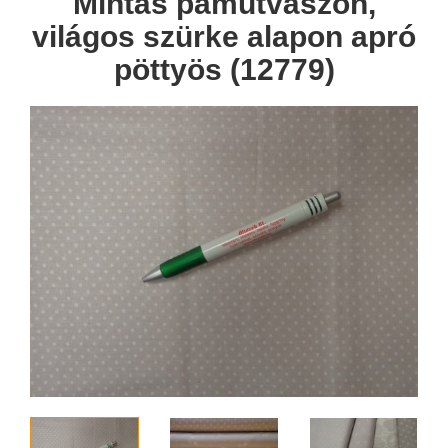
Mintás pamutvászon,
világos szürke alapon apró
pöttyös (12779)