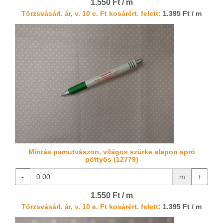
1.550 Ft / m
Törzsvásárl. ár, v. 10 e. Ft kosárért. felett:
1.395 Ft / m
Mintás pamutvászon, világos szürke alapon apró
pöttyös (12779)
-
m
+
1.550 Ft / m
Törzsvásárl. ár, v. 10 e. Ft kosárért. felett:
1.395 Ft / m