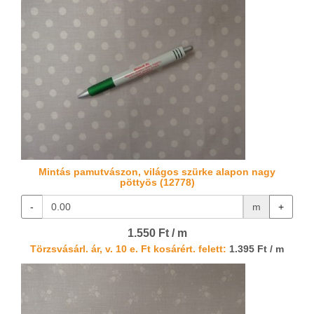
Mintás pamutvászon, világos szürke alapon nagy
pöttyös (12778)
-
m
+
1.550 Ft / m
Törzsvásárl. ár, v. 10 e. Ft kosárért. felett:
1.395 Ft / m