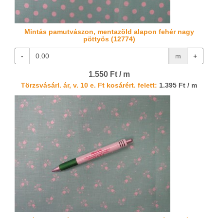
Mintás pamutvászon, mentazöld alapon fehér nagy
pöttyös (12774)
-
m
+
1.550 Ft / m
Törzsvásárl. ár, v. 10 e. Ft kosárért. felett:
1.395 Ft / m