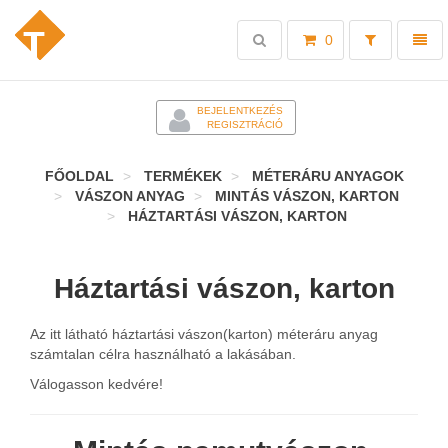
Toggle
Toggl
0
search
naviga
-
BEJELENTKEZÉS
REGISZTRÁCIÓ
FŐOLDAL
TERMÉKEK
MÉTERÁRU ANYAGOK
VÁSZON ANYAG
MINTÁS VÁSZON, KARTON
HÁZTARTÁSI VÁSZON, KARTON
Háztartási vászon, karton
Az itt látható háztartási vászon(karton) méteráru anyag
számtalan célra használható a lakásában.
Válogasson kedvére!