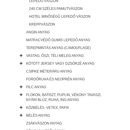
LEPEDŐ VÁSZON
240 CM SZÉLES PAMUTVÁSZON
HOTEL MINŐSÉGŰ LEPEDŐ VÁSZON
KREPPVÁSZON
ANGIN ANYAG
MATRACVÉDŐ GUMIS LEPEDŐ ANYAG
TEREPMINTÁS ANYAG (CAMOUFLAGE)
VASTAG, ŐSZI, TÉLI MELEG ANYAG
KÖTÖTT JERSEY VAGY DZSÖRZÉ ANYAG
CSIPKE MÉTERÁRU ANYAG
FÜRDŐRUHA ÉS NEOPRÉN ANYAG
FILC ANYAG
FLOKON, BATISZT, PUPLIN, VÉKONY TAVASZI,
NYÁRI BLÚZ, RUHA, ING ANYAG
KÖZBÉLÉS -VETEX, PAFIX
BÉLÉS ANYAG
ZSÁKVÁSZON ANYAG