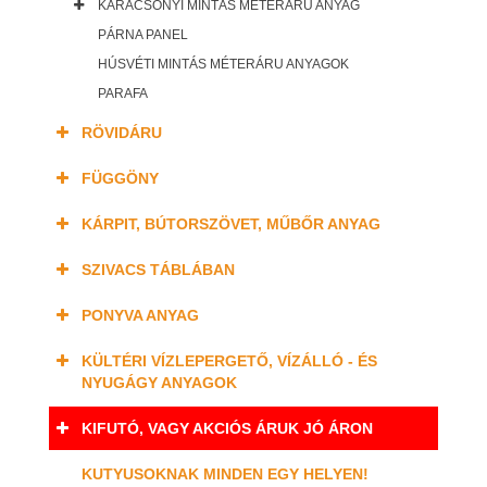
KARÁCSONYI MINTÁS MÉTERÁRU ANYAG
PÁRNA PANEL
HÚSVÉTI MINTÁS MÉTERÁRU ANYAGOK
PARAFA
RÖVIDÁRU
FÜGGÖNY
KÁRPIT, BÚTORSZÖVET, MŰBŐR ANYAG
SZIVACS TÁBLÁBAN
PONYVA ANYAG
KÜLTÉRI VÍZLEPERGETŐ, VÍZÁLLÓ - ÉS
NYUGÁGY ANYAGOK
KIFUTÓ, VAGY AKCIÓS ÁRUK JÓ ÁRON
KUTYUSOKNAK MINDEN EGY HELYEN!