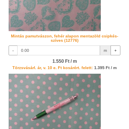
Mintás pamutvászon, fehér alapon mentazöld csipkés-
szíves (12776)
-
m
+
1.550 Ft / m
Törzsvásárl. ár, v. 10 e. Ft kosárért. felett:
1.395 Ft / m