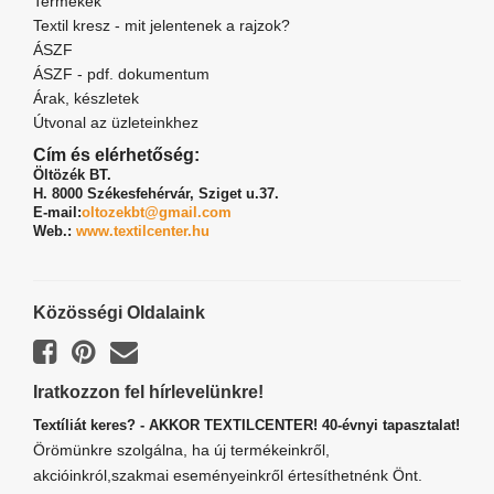
Termékek
Textil kresz - mit jelentenek a rajzok?
ÁSZF
ÁSZF - pdf. dokumentum
Árak, készletek
Útvonal az üzleteinkhez
Cím és elérhetőség:
Öltözék BT.
H. 8000 Székesfehérvár,
Sziget u.37.
E-mail:
oltozekbt@gmail.com
Web.:
www.textilcenter.hu
Közösségi Oldalaink
Iratkozzon fel hírlevelünkre!
Textíliát keres? - AKKOR TEXTILCENTER! 40-évnyi tapasztalat!
Örömünkre szolgálna, ha új termékeinkről,
akcióinkról,szakmai eseményeinkről értesíthetnénk Önt.