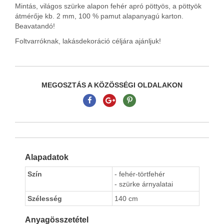
Mintás, világos szürke alapon fehér apró pöttyös, a pöttyök
átmérője kb. 2 mm, 100 % pamut alapanyagú karton.
Beavatandó!
Foltvarróknak, lakásdekoráció céljára ajánljuk!
MEGOSZTÁS A KÖZÖSSÉGI OLDALAKON
Alapadatok
Szín
- fehér-törtfehér
- szürke árnyalatai
Szélesség
140 cm
Anyagösszetétel