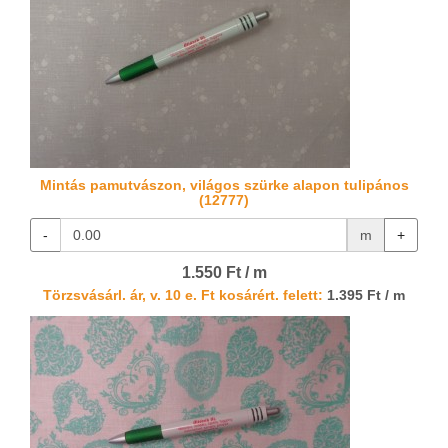
Mintás pamutvászon, világos szürke alapon tulipános
(12777)
-
m
+
1.550 Ft / m
Törzsvásárl. ár, v. 10 e. Ft kosárért. felett:
1.395 Ft / m