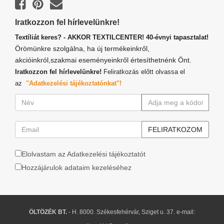
Iratkozzon fel hírlevelünkre!
Textíliát keres? - AKKOR TEXTILCENTER! 40-évnyi tapasztalat!
Örömünkre szolgálna, ha új termékeinkről,
akcióinkról,szakmai eseményeinkről értesíthetnénk Önt.
Iratkozzon fel hírlevelünkre!
Feliratkozás előtt olvassa el
az
"Adatkezelési tájékoztatónkat"!
Elolvastam az Adatkezelési tájékoztatót
Hozzájárulok adataim kezeléséhez
ÖLTÖZÉK BT.
- H. 8000. Székesfehérvár, Sziget u. 37. e-mail: