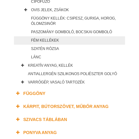
CIPŐFŰZŐ
OVIS JELEK, ZSÁKOK
FÜGGÖNY KELLÉK: CSIPESZ, GURIGA, HOROG,
ÓLOMZSINÓR
PASZOMÁNY GOMBOLÓ, BOCSKAI GOMBOLÓ
FÉM KELLÉKEK
SZATÉN RÓZSA
LÁNC
KREATÍV ANYAG, KELLÉK
ANTIALLERGÉN SZILIKONOS POLIÉSZTER GOLYÓ
VARRÓGÉP, VASALÓ TARTOZÉK
FÜGGÖNY
KÁRPIT, BÚTORSZÖVET, MŰBŐR ANYAG
SZIVACS TÁBLÁBAN
PONYVA ANYAG