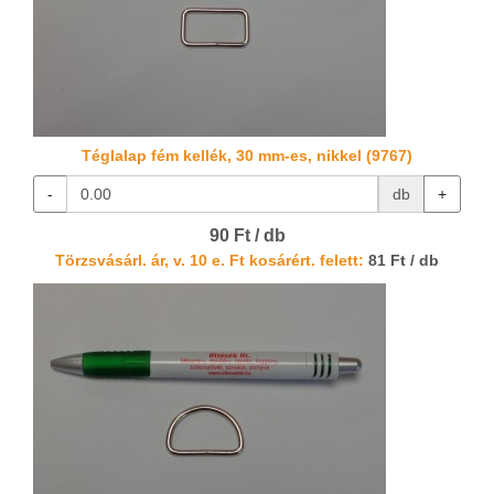
Téglalap fém kellék, 30 mm-es, nikkel (9767)
-
db
+
90 Ft / db
Törzsvásárl. ár, v. 10 e. Ft kosárért. felett:
81 Ft / db