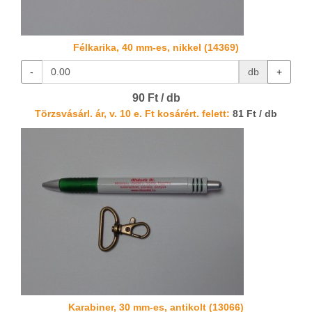
Félkarika, 40 mm-es, nikkel (14369)
-
db
+
90 Ft / db
Törzsvásárl. ár, v. 10 e. Ft kosárért. felett:
81 Ft / db
Karabiner, 30 mm-es, antikolt (13066)