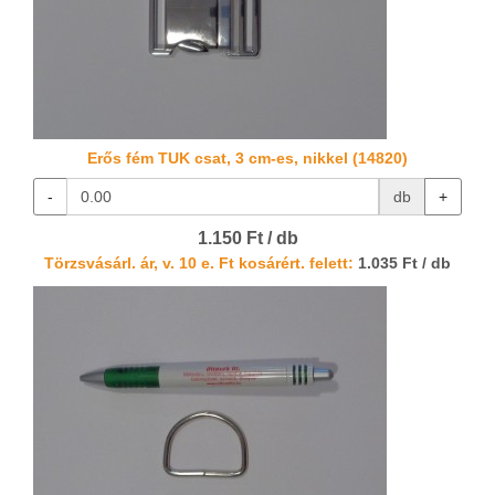
Erős fém TUK csat, 3 cm-es, nikkel (14820)
-
db
+
1.150 Ft / db
Törzsvásárl. ár, v. 10 e. Ft kosárért. felett:
1.035 Ft / db