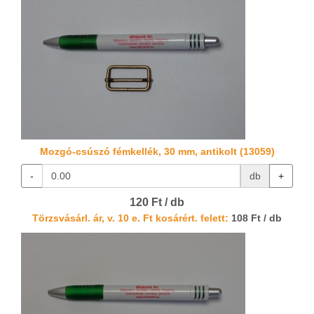
Mozgó-csúszó fémkellék, 30 mm, antikolt (13059)
-
db
+
120 Ft / db
Törzsvásárl. ár, v. 10 e. Ft kosárért. felett:
108 Ft / db