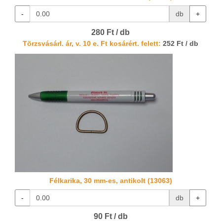
-
db
+
280 Ft / db
Törzsvásárl. ár, v. 10 e. Ft kosárért. felett:
252 Ft / db
Félkarika, 30 mm-es, antikolt (13063)
-
db
+
90 Ft / db