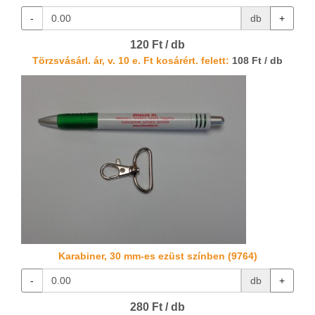
-
db
+
120 Ft / db
Törzsvásárl. ár, v. 10 e. Ft kosárért. felett:
108 Ft / db
Karabiner, 30 mm-es ezüst színben (9764)
-
db
+
280 Ft / db