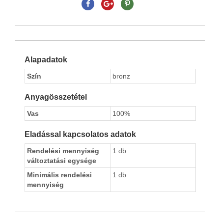
Alapadatok
Szín
bronz
Anyagösszetétel
Vas
100%
Eladással kapcsolatos adatok
Rendelési mennyiség
1 db
változtatási egysége
Minimális rendelési
1 db
mennyiség