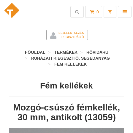
Toggle
Toggl
0
search
naviga
-
BEJELENTKEZÉS
REGISZTRÁCIÓ
FŐOLDAL
TERMÉKEK
RÖVIDÁRU
RUHÁZATI KIEGÉSZÍTŐ, SEGÉDANYAG
FÉM KELLÉKEK
Fém kellékek
Mozgó-csúszó fémkellék,
30 mm, antikolt (13059)