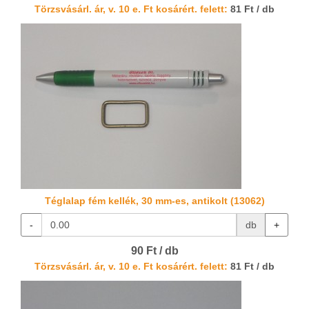
Törzsvásárl. ár, v. 10 e. Ft kosárért. felett:
81 Ft / db
Téglalap fém kellék, 30 mm-es, antikolt (13062)
-
db
+
90 Ft / db
Törzsvásárl. ár, v. 10 e. Ft kosárért. felett:
81 Ft / db