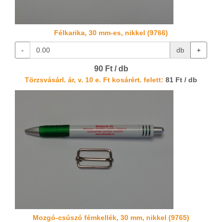
Félkarika, 30 mm-es, nikkel (9766)
-
db
+
90 Ft / db
Törzsvásárl. ár, v. 10 e. Ft kosárért. felett:
81 Ft / db
Mozgó-csúszó fémkellék, 30 mm, nikkel (9765)